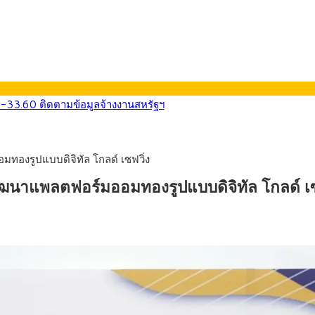
0-33.60 ติดตามข้อมูลจ้างงานสหรัฐฯ
นหน้า 5 ยุทธศาสตร์ รื้อโครงสร้างเศรษฐกิจ ดันไทยโตเต็มศักยภาพ
ลายการ์ตูน กรมศุลกากร เตือนผู้ปกครองเฝ้าระวัง หลังยึดล็อตใหญ่จากเ
569) ซื้อขายในกรอบ 33.40-34.00 มองเฟดคงดอกเบี้ย
องรูปแบบดิจิทัล โกลด์ เซฟวิ่ง
นหน้ารถไฟฟ้าสงขลา โมโนเรล 12.54 กม. เชื่อมเมืองหาดใหญ่
บรายหัวเพียง 2,618 บาท เสนอทบทวนจัดสรรงบให้สอดคล้องภาระงานจริง
นาแพลตฟอร์มออมทองรูปแบบดิจิทัล โกลด์ เซ