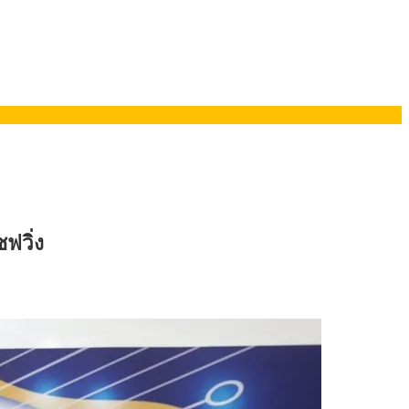
ยอรมนี
ฟวิ่ง