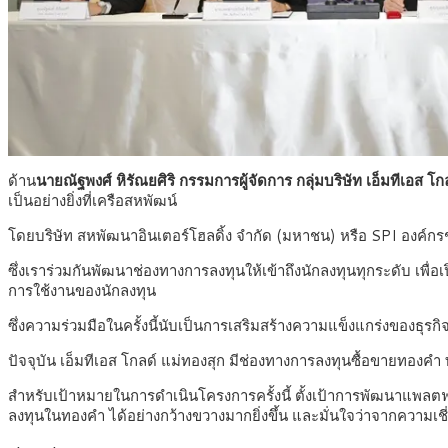
ด้าน
นายณัฐพงศ์ หิรัณยศิริ กรรมการผู้จัดการ กลุ่มบริษัท เอ็มทีเอส โ
เป็นอย่างยิ่งที่เครือสหพัฒน์
โดยบริษัท สหพัฒนาอินเตอร์โฮลดิ้ง จำกัด (มหาชน) หรือ SPI องค์กรช
ซึ่งเราร่วมกันพัฒนาช่องทางการลงทุนให้เข้าถึงนักลงทุนทุกระดับ เ
การใช้งานของนักลงทุน
ซึ่งความร่วมมือในครั้งนี้นับเป็นการเสริมสร้างความแข็งแกร่งของธุร
ปัจจุบัน เอ็มทีเอส โกลด์ แม่ทองสุก มีช่องทางการลงทุนซื้อขายทองค
สำหรับเป้าหมายในการดำเนินโครงการครั้งนี้ ตั้งเป้าการพัฒนาแพลต
ลงทุนในทองคำ ได้อย่างกว้างขวางมากยิ่งขึ้น และมั่นใจว่าจากความ