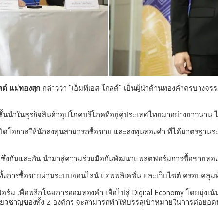
กลด์ แม่ทองสุก
กล่าวว่า “เอ็มทีเอส โกลด์” เป็นผู้นำด้านทองคำครบวงจรร
ั้นนำในธุรกิจสินค้าอุปโภคบริโภคที่อยู่คู่ประเทศไทยมาอย่างยาวนาน ได
พื่อเปิดโอกาสให้นักลงทุนสามารถซื้อขาย และลงทุนทองคำ ที่ได้มาตรฐ
กิจซึ่งกันและกัน นำมาสู่ความร่วมมือกันพัฒนาแพลตฟอร์มการซื้อขายทองค
ำ ทั้งการซื้อขายผ่านระบบออนไลน์ แอพพลิเคชั่น และเว็บไซต์ ครอบคลุ
ฟอร์ม เพื่อพลิกโฉมการออมทองคำ เพื่อไปสู่ Digital Economy โดยมุ่
เชี่ยวชาญของทั้ง 2 องค์กร จะสามารถทำให้บรรลุเป้าหมายในการต่อยอดท