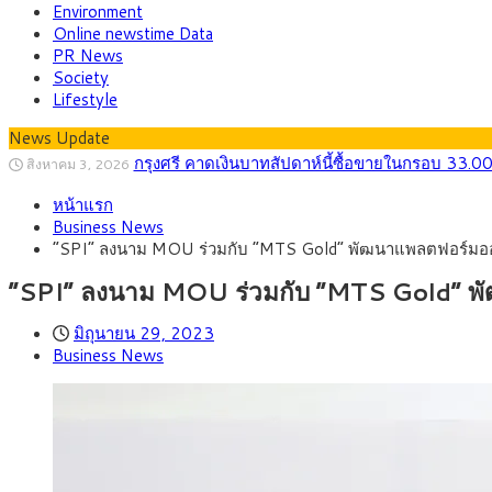
Environment
Online newstime Data
PR News
Society
Lifestyle
News Update
กรุงศรี คาดเงินบาทสัปดาห์นี้ซื้อขายในกรอบ 33.0
สิงหาคม 3, 2026
“เอกนิติ” เปิดเครื่องยนต์เศรษฐกิจใหม่ของไทย เดิ
สิงหาคม 1, 2026
หน้าแรก
ภัยเงียบใกล้ตัวเด็ก LSD “แสตมป์เมา” ยาเสพติด
กรกฎาคม 27, 2026
Business News
กรุงศรี คาดเงินบาทสัปดาห์นี้ (27–31 ก.ค. 2
กรกฎาคม 27, 2026
“SPI” ลงนาม MOU ร่วมกับ “MTS Gold” พัฒนาแพลตฟอร์มออมท
ครม.ไฟเขียวหลักการ ร่าง พ.ร.ฎ. เปิดทาง รฟม.เดิ
สิงหาคม 5, 2026
สธ.ชี้ รพ.รัฐแบกรับผู้ป่วยบัตรทอง 87% แต่ได้ง
สิงหาคม 4, 2026
“SPI” ลงนาม MOU ร่วมกับ “MTS Gold” พัฒ
มิถุนายน 29, 2023
Business News