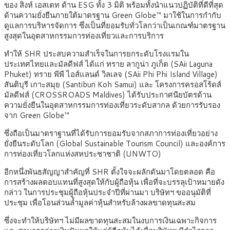
ของ สิงห์ เอสเตท ด้าน ESG ทั้ง 3 มิติ พร้อมทั้งนำแนวปฏิบัติที่ดีที่สุด
ด้านความยั่งยืนภายใต้มาตรฐาน Green Globe™ มาใช้ในการกำกับ
ดูแลการบริหารจัดการ ซึ่งเป็นที่ยอมรับทั่วโลกว่าเป็นเกณฑ์มาตรฐาน
สูงสุดในอุตสาหกรรมการท่องเที่ยวและการบริการ
ทำให้ SHR ประสบความสำเร็จในการยกระดับโรงแรมใน
ประเทศไทยและมัลดีฟส์ ได้แก่ ทราย ลากูน่า ภูเก็ต (SAii Laguna
Phuket) ทราย พีพี ไอส์แลนด์ วิลเลจ (SAii Phi Phi Island Village)
สันติบุรี เกาะสมุย (Santiburi Koh Samui) และ โครงการครอสโร้ดส์
มัลดีฟส์ (CROSSROADS Maldives) ได้รับประกาศนียบัตรด้าน
ความยั่งยืนในอุตสาหกรรมการท่องเที่ยวระดับสากล ด้วยการรับรอง
จาก Green Globe™
ซึ่งถือเป็นมาตราฐานที่ได้รับการยอมรับจากสภาการท่องเที่ยวอย่าง
ยั่งยืนระดับโลก (Global Sustainable Tourism Council) และองค์การ
การท่องเที่ยวโลกแห่งสหประชาชาติ (UNWTO)
อีกหนึ่งพันธสัญญาสำคัญที่ SHR ตั้งใจจะผลักดันมาโดยตลอด คือ
การสร้างผลตอบแทนที่สูงสุดให้กับผู้ถือหุ้น เพื่อที่จะบรรลุเป้าหมายดัง
กล่าว ในการประชุมผู้ถือหุ้นประจำปีที่ผ่านมา บริษัทฯ ขออนุมัติที่
ประชุม เพื่อโอนส่วนล้ำมูลค่าหุ้นสำหรับล้างผลขาดทุนสะสม
ซึ่งจะทำให้บริษัทฯ ไม่มีผลขาดทุนสะสมในงบการเงินเฉพาะกิจการ