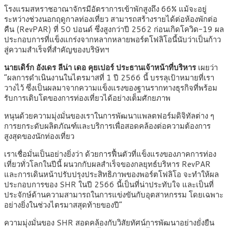
โรงแรมสหราชอาณาจักรมีอัตราการเข้าพักสูงถึง 66% แม้จะอยู่
ระหว่างช่วงนอกฤดูกาลท่องเที่ยว สามารถสร้างรายได้ต่อห้องพักต่อ
คืน (RevPAR) ที่ 50 ปอนด์ ซึ่งสูงกว่าปี 2562 ก่อนเกิดโควิด-19 ผล
ประกอบการที่แข็งแกร่งจากหลากหลายพอร์ตโฟลิโอนี้นับว่าเป็นก้าว
สู่ความสำเร็จที่สำคัญของบริษัทฯ
นายเดิร์ก อังเดร ลีน่า เดอ คุยเปอร์ ประธานเจ้าหน้าที่บริหาร
เผยว่า
“ผลการดำเนินงานในไตรมาสที่ 1 ปี 2566 นี้ บรรลุเป้าหมายที่เรา
วางไว้ ซึ่งเป็นผลมาจากความแข็งแรงของฐานรากทางธุรกิจที่พร้อม
รับการเติบโตของการท่องเที่ยวได้อย่างเต็มศักยภาพ
หนุนด้วยความมุ่งมั่นของเราในการพัฒนาแพลตฟอร์มดิจิทัลต่าง ๆ
การยกระดับผลิตภัณฑ์และบริการเพื่อสอดคล้องต่อความต้องการ
สูงสุดของนักท่องเที่ยว
เราเชื่อมั่นเป็นอย่างยิ่งว่า ด้วยการฟื้นตัวที่แข็งแรงของภาคการท่อง
เที่ยวทั่วโลกในปีนี้ ผนวกกับผลสำเร็จของกลยุทธ์บริหาร RevPAR
และการเดินหน้าปรับปรุงประสิทธิภาพของพอร์ตโฟลิโอ จะทำให้ผล
ประกอบการของ SHR ในปี 2566 นี้เป็นที่น่าประทับใจ และเป็นที่
ประจักษ์ด้านความสามารถในการแข่งขันกับอุตสาหกรรม โดยเฉพาะ
อย่างยิ่งในช่วงไตรมาสสุดท้ายของปี”
ความมุ่งมั่นของ SHR สอดคล้องกับวิสัยทัศน์การพัฒนาอย่างยั่งยืน