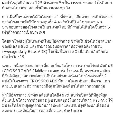
ผลกำไรสุทธิจำนวน 125 ล้านบาท ซึ่งเป็นการรายงานผลกำไรติดต่อ
กันสามไตรมาส ตอกย้ำศักยภาพของธุรกิจ
การเพิ่มขึ้นของรายได้ในไตรมาส 1 ที่ผ่านมา เกิดจากการเติบโตของ
ธุรกิจโรงแรมที่บริษัทฯ ลงทุนทั้ง 4 พอร์ตโฟลิโอ โดยเฉพาะผล
ประกอบการของโรงแรมในประเทศไทย ที่มีรายได้เติบโตขึ้นกว่า 3
เท่าตัวจากการเปิดประเทศ
โดยทุกโรงแรมในประเทศไทยมีอัตราการเข้าพักในช่วงไตรมาสแรก
ของปีเฉลี่ย 85% และสามารถปรับอัตราค่าห้องพักเฉลี่ยรายวัน
(Average Daily Rate: ADR) ได้เพิ่มขึ้นกว่า 8% เมื่อเทียบกับปีก่อน
เกิดโควิด-19
นอกจากนี้ผลประกอบการที่ยอดเยี่ยมในโครงการครอสโร้ดส์ มัลดีฟส์
(CROSSROADS Maldives) และพอร์ตโรงแรมที่สหราชอาณาจักร
ก็ยังส่งสัญญาณบวกต่อการเติบโตอย่างต่อเนื่อง โดยโรงแรมทั้ง 2
แห่งในโครงการ CROSSROADS มีความโดดเด่นและมีความแตก
ต่างแบบเฉพาะตัว สามารถดึงดูดนักท่องเที่ยวได้หลากหลายกลุ่ม
ทำให้อัตราการเข้าพักเฉลี่ยเติบโตถึง 87% นับว่าเป็นสถิติที่สูงที่สุด
ตั้งแต่เปิดโครงการด้วยการมุ่งปรับกลยุทธ์ในการบริหาร RevPAR ให้
มีประสิทธิภาพสูงสุดร่วมกับการพัฒนาและปรับปรุงห้องพักเพื่อตอบ
สนองกระแสนิยมในการท่องเที่ยว และสำหรับกลุ่ม