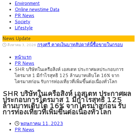
Environment
Online newstime Data
PR News
Society
Lifestyle
News Update
กรุงศรี คาดเงินบาทสัปดาห์นี้ซื้อขายในกรอบ
สิงหาคม 3, 2026
33.00-33.60 ติดตามข้อมูลจ้างงานสหรัฐฯ
พาณิชย์ ร่วมลงพื้นที่ห้วยขวาง ลุยตรวจโรงแรม
สิงหาคม 10, 2026
หน้าแรก
ปล่อยเช่ารายวัน ร้านอาหารและเครื่องดื่ม ซาลอน พบต่างด้าวผิด
กรุงศรีคาดเงินบาทสัปดาห์นี้ซื้อขายในกรอบ
สิงหาคม 10, 2026
PR News
กฎหมายเข้าข่ายสุ่มเสี่ยงนอมินี
32.80-33.40 ลุ้นเงินเฟ้อสหรัฐฯหลังจ้างงานแผ่ว
บีโอไอขานรับระเบียบใหม่ Data Center เดินหน้า
สิงหาคม 6, 2026
SHR บริษัทในเครือสิงห์ เอสเตท ประกาศผลประกอบการ
ปรับเกณฑ์ คัดเข้มโครงการตอบโจทย์ประเทศ
ครม.ไฟเขียวหลักการ ร่าง พ.ร.ฎ. เปิดทาง รฟม.เดิน
สิงหาคม 5, 2026
ไตรมาส 1 มีกำไรสุทธิ 125 ล้านบาทเติบโต 16% จาก
หน้ารถไฟฟ้าสงขลา โมโนเรล 12.54 กม. เชื่อมเมืองหาดใหญ่
สธ.ชี้ รพ.รัฐแบกรับผู้ป่วยบัตรทอง 87% แต่ได้งบ
สิงหาคม 4, 2026
ไตรมาสก่อน รับการท่องเที่ยวที่เพิ่มขึ้นต่อเนื่องทั่วโลก
รายหัวเพียง 2,618 บาท เสนอทบทวนจัดสรรงบให้สอดคล้องภาระ
งานจริง
SHR บริษัทในเครือสิงห์ เอสเตท ประกาศผล
ประกอบการไตรมาส 1 มีกำไรสุทธิ 125
ล้านบาทเติบโต 16% จากไตรมาสก่อน รับ
การท่องเที่ยวที่เพิ่มขึ้นต่อเนื่องทั่วโลก
พฤษภาคม 11, 2023
PR News