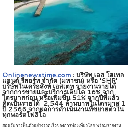
Onlinenewstime.com
: บริษัท เอส โฮเทล
แอนด์ รีสอร์ท จำกัด (มหาชน) หรือ ‘SHR’
บริษัทในเครือสิงห์ เอสเตท รายงานรายได้
จากการขายและบริการเติบโต 16% จาก
ไตรมาสก่อน หรือเพิ่มขึ้น 51% จากปีที่แล้ว
คิดเป็นรายได้ 2,544 ล้านบาทในไตรมาส 1
ปี 2566 จากผลการดำเนินงานที่ขยายตัวใน
ทุกพอร์ตโฟลิโอ
สอดรับการฟื้นตัวอย่างรวดเร็วของการท่องเที่ยวโลก พร้อมรายงาน