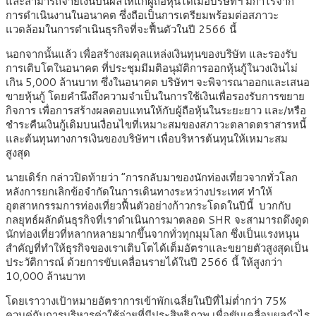
และสามารถจ่ายเงินปันผลให้แก่ผู้ถือหุ้นได้เมื่อบริษัทฯ มีกำไรจาก
การดำเนินงานในอนาคต ซึ่งถือเป็นการเตรียมพร้อมต่อสภาวะ
แวดล้อมในการดำเนินธุรกิจที่จะฟื้นตัวในปี 2566 นี้
นอกจากนั้นแล้ว เพื่อสร้างสมดุลแหล่งเงินทุนของบริษัท และรองรับ
การเติบโตในอนาคต ที่ประชุมมีมติอนุมัติการออกหุ้นกู้ในวงเงินไม่
เกิน 5,000 ล้านบาท ซึ่งในอนาคต บริษัทฯ จะพิจารณาออกและเสนอ
ขายหุ้นกู้ โดยคำนึงถึงความจำเป็นในการใช้เงินเพื่อรองรับการขยาย
กิจการ เพื่อการสร้างผลตอบแทนให้กับผู้ถือหุ้นในระยะยาว และ/หรือ
ชำระคืนเงินกู้เดิมบนเงื่อนไขที่เหมาะสมของสภาวะตลาดตราสารหนี้
และต้นทุนทางการเงินของบริษัทฯ เพื่อบริหารต้นทุนให้เหมาะสม
สูงสุด
นายเดิร์ก กล่าวปิดท้ายว่า “การกลับมาของนักท่องเที่ยวจากทั่วโลก
หลังการยกเลิกข้อจำกัดในการเดินทางระหว่างประเทศ ทำให้
อุตสาหกรรมการท่องเที่ยวฟื้นตัวอย่างก้าวกระโดดในปีนี้ บวกกับ
กลยุทธ์ผลักดันธุรกิจที่เราดำเนินการมาตลอด SHR จะสามารถดึงดูด
นักท่องเที่ยวที่หลากหลายมากขึ้นจากทั่วทุกมุมโลก ซึ่งเป็นแรงหนุน
สำคัญที่ทำให้ธุรกิจของเราเติบโตได้เต็มอัตราและขยายตัวสูงสุดเป็น
ประวัติการณ์ ด้วยการขับเคลื่อนรายได้ในปี 2566 นี้ ให้สูงกว่า
10,000 ล้านบาท
โดยเราวางเป้าหมายอัตราการเข้าพักเฉลี่ยในปีที่ไม่ต่ำกว่า 75%
ควบคู่กับการบริหารค่าใช้จ่ายที่มีประสิทธิภาพ เพื่อขับเคลื่อนผลกำไร