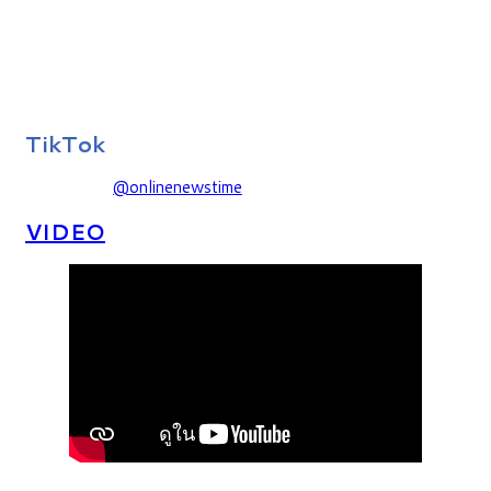
TikTok
@onlinenewstime
VIDEO