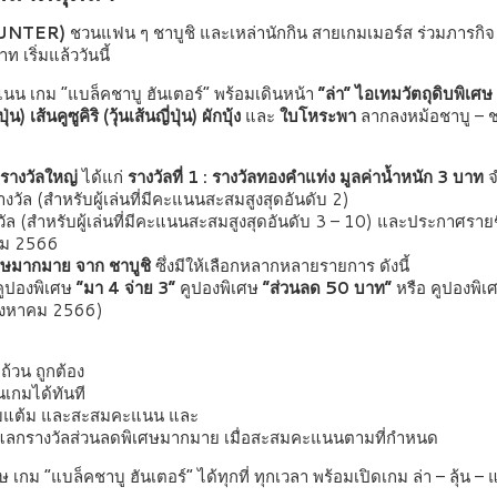
 HUNTER)
ชวนแฟน ๆ ชาบูชิ และเหล่านักกิน สายเกมเมอร์ส ร่วมภารกิจ ล
เริ่มแล้ววันนี้
แนน เกม “แบล็คชาบู ฮันเตอร์” พร้อมเดินหน้า
“ล่า” ไอเทมวัตถุดิบพิเศษ
เส้นคูซูคิริ (วุ้นเส้นญี่ปุ่น) ผักบุ้ง
และ
ใบโหระพา
ลากลงหม้อชาบู – ชา
” รางวัลใหญ่
ได้แก่
รางวัลที่ 1 : รางวัลทองคำแท่ง มูลค่าน้ำหนัก 3 บาท
จ
วัล (สำหรับผู้เล่นที่มีคะแนนสะสมสูงสุดอันดับ 2)
ล (สำหรับผู้เล่นที่มีคะแนนสะสมสูงสุดอันดับ 3 – 10) และประกาศรายชื่อ
คม 2566
ศษมากมาย จาก ชาบูชิ
ซึ่งมีให้เลือกหลากหลายรายการ ดังนี้
ูปองพิเศษ
“มา 4 จ่าย 3”
คูปองพิเศษ
“ส่วนลด 50 บาท”
หรือ คูปองพิ
 สิงหาคม 2566)
้วน ถูกต้อง
่นเกมได้ทันที
เก็บแต้ม และสะสมคะแนน และ
หรือแลกรางวัลส่วนลดพิเศษมากมาย เมื่อสะสมคะแนนตามที่กำหนด
เกม “แบล็คชาบู ฮันเตอร์” ได้ทุกที่ ทุกเวลา พร้อมเปิดเกม ล่า – ลุ้