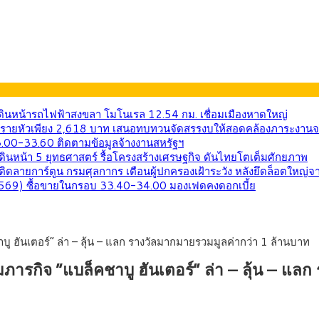
.เดินหน้ารถไฟฟ้าสงขลา โมโนเรล 12.54 กม. เชื่อมเมืองหาดใหญ่
ด้งบรายหัวเพียง 2,618 บาท เสนอทบทวนจัดสรรงบให้สอดคล้องภาระงานจ
33.00-33.60 ติดตามข้อมูลจ้างงานสหรัฐฯ
เดินหน้า 5 ยุทธศาสตร์ รื้อโครงสร้างเศรษฐกิจ ดันไทยโตเต็มศักยภาพ
ติดลายการ์ตูน กรมศุลกากร เตือนผู้ปกครองเฝ้าระวัง หลังยึดล็อตใหญ่จ
. 2569) ซื้อขายในกรอบ 33.40-34.00 มองเฟดคงดอกเบี้ย
บู ฮันเตอร์” ล่า – ลุ้น – แลก รางวัลมากมายรวมมูลค่ากว่า 1 ล้านบาท
มภารกิจ “แบล็คชาบู ฮันเตอร์” ล่า – ลุ้น – แ