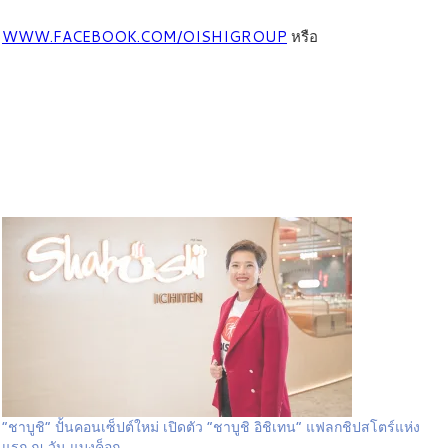
:
WWW.FACEBOOK.COM/OISHIGROUP
หรือ
“ชาบูชิ” ปั้นคอนเซ็ปต์ใหม่ เปิดตัว “ชาบูชิ อิชิเทน” แฟลกชิปสโตร์แห่ง
แรก ณ วัน แบงค็อก