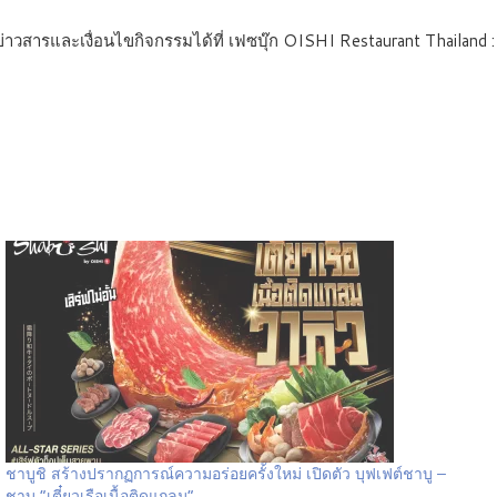
สารและเงื่อนไขกิจกรรมได้ที่ เฟซบุ๊ก OISHI Restaurant Thailand 
ชาบูชิ สร้างปรากฏการณ์ความอร่อยครั้งใหม่ เปิดตัว บุฟเฟต์ชาบู –
ชาบู “เตี๋ยวเรือเนื้อติดแกลม”