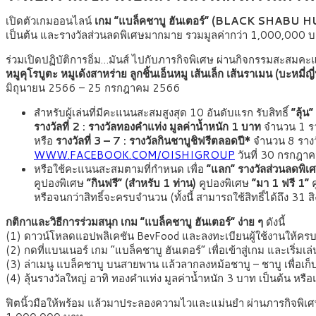
เปิดตัวเกมออนไลน์
เกม “แบล็คชาบู ฮันเตอร์” (BLACK SHABU
เป็นต้น และรางวัลส่วนลดพิเศษมากมาย รวมมูลค่ากว่า 1,000,000 บาท 
ร่วมเปิดปฏิบัติการอิ่ม…มันส์ ไปกับภารกิจพิเศษ ผ่านกิจกรรมสะสมคะ
หมูคุโรบูตะ หมูเด้งสาหร่าย ลูกชิ้นเอ็นหมู เส้นเล็ก เส้นราเมน (บะหมี่ญี่ปุ่น) 
มิถุนายน 2566 – 25 กรกฎาคม 2566
สำหรับผู้เล่นที่มีคะแนนสะสมสูงสุด 10 อันดับแรก รับสิทธิ์
“ลุ้น
รางวัลที่ 2 : รางวัลทองคำแท่ง มูลค่าน้ำหนัก 1 บาท
จำนวน 1 ราง
หรือ
รางวัลที่ 3 – 7 : รางวัลกินชาบูชิฟรีตลอดปี*
จำนวน 8 รางวั
WWW.FACEBOOK.COM/OISHIGROUP
วันที่ 30 กรกฎา
หรือใช้คะแนนสะสมตามที่กำหนด เพื่อ
“แลก” รางวัลส่วนลดพิเ
คูปองพิเศษ
“กินฟรี” (สำหรับ 1 ท่าน)
คูปองพิเศษ
“มา 1 ฟรี 1”
ค
หรือจนกว่าสิทธิ์จะครบจำนวน (ทั้งนี้ สามารถใช้สิทธิ์ได้ถึง 31
กติกาและวิธีการร่วมสนุก เกม “แบล็คชาบู ฮันเตอร์” ง่าย ๆ
ดังนี้
(1) ดาวน์โหลดแอปพลิเคชัน BevFood และลงทะเบียนผู้ใช้งานให้ครบถ
(2) กดที่แบนเนอร์ เกม “แบล็คชาบู ฮันเตอร์” เพื่อเข้าสู่เกม และเริ่มเล
(3) ล่าเมนู แบล็คชาบู บนสายพาน แล้วลากลงหม้อชาบู – ชาบู เพื่อ
(4) ลุ้นรางวัลใหญ่ อาทิ ทองคำแท่ง มูลค่าน้ำหนัก 3 บาท เป็นต้น 
ฟิตนิ้วมือให้พร้อม แล้วมาประลองความไวและแม่นยำ ผ่านภารกิจพิเศษ 