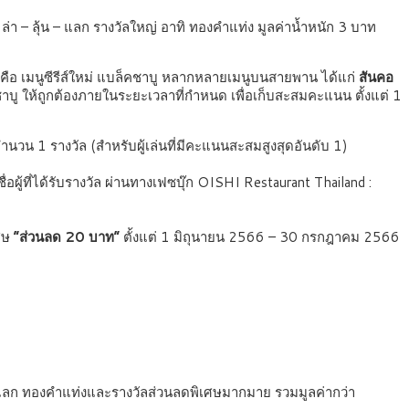
่า – ลุ้น – แลก รางวัลใหญ่ อาทิ ทองคำแท่ง มูลค่าน้ำหนัก 3 บาท
คือ เมนูซีรีส์ใหม่ แบล็คชาบู หลากหลายเมนูบนสายพาน ได้แก่
สันคอ
บู ให้ถูกต้องภายในระยะเวลาที่กำหนด เพื่อเก็บสะสมคะแนน ตั้งแต่ 1
ำนวน 1 รางวัล (สำหรับผู้เล่นที่มีคะแนนสะสมสูงสุดอันดับ 1)
ผู้ที่ได้รับรางวัล ผ่านทางเฟซบุ๊ก OISHI Restaurant Thailand :
เศษ
“ส่วนลด 20 บาท”
ตั้งแต่ 1 มิถุนายน 2566 – 30 กรกฎาคม 2566
น – แลก ทองคำแท่งและรางวัลส่วนลดพิเศษมากมาย รวมมูลค่ากว่า