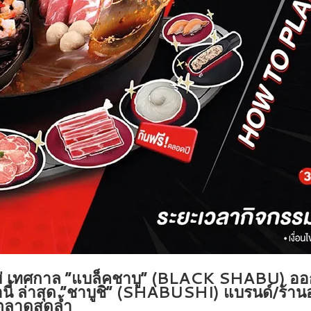
์ใหม่ เทศกาล “แบล็คชาบู” (BLACK SHABU) ออก
มานี้ ล่าสุด “ชาบูชิ” (SHABUSHI) แบรนด์/ร้าน
ตลาดสุดล้ำ