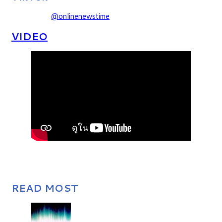
@onlinenewstime
VIDEO
READ MOST