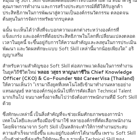
ที่มุ่งมาสู่ Soft Skill ซึ่งส่งผลดีต่อองค์กรทั้งในหลายด้าน ทั้งมาตรฐาน
คุณภาพการทำงาน และการสร้างประสบการณ์ที่ดีให้กับลูกค้า
ประสิทธิภาพในการพัฒนาสู่ความเป็นองค์กรนวัตกรรม ตลอดจน
ต้นทุนในการจัดการทรัพยากรบุคคล
ฉนั้น จะเห็นได้ว่าสิ่งที่จะบอกความแตกต่างระหว่างองค์กรที่
แข็งแกร่ง และองค์กรที่ด้อยประสิทธิภาพในโลกที่เปลี่ยนแปลงตลอด
เวลาในยุคนี้ จะขึ้นอยู่กับการให้ความสำคัญและลงทุนในการประเมิน
พัฒนา และวัดผลทักษะแบบ Soft Skill เหล่านี้มากน้อยเพียงใด” อริ
ญญาเสริม
สำหรับความสำคัญของ Soft Skill ต่อสภาพแวดล้อมในการทำงาน
ในยุควิถีชีวิตใหม่
พลอย วสุธร หาญนภาชีวิน Chief Knowledge
Officer (CKO) & Co-Founder ของ CareerVisa (Thailand)
ให้ความเห็นว่า “เรามาถึงยุคที่เทคโนโลยีเข้ามาทำงานหลายอย่าง
แทนมนุษย์ หลายองค์กรมุ่งเน้นไปที่การคัดเลือก Technical Talent
มากเกินไป จนบางครั้งอาจลืมไปว่ายังต้องการพนักงานที่มี Soft Skill
ด้วย
ซึ่งทักษะเหล่านี้ เป็นสิ่งสำคัญที่จะช่วยเพิ่มศักยภาพของการนำ
เทคโนโลยีและเครื่องมือเข้ามาใช้ หลายองค์กรที่คัดเลือกพนักงาน
โดยพิจารณาจาก Soft Skill เป็นหลักจะทำให้การทำงานประสบ
ความสำเร็จมากยิ่งขึ้น และอยู่กับองค์กรได้นานขึ้น เพราะ Soft Skill
เป็นตัวช่วยที่ส่งเสริมให้ทักษะอื่น ๆ รวมทั้ง Technical Skill ของ