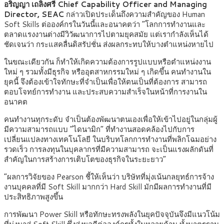
อริญญา เถลิงศรี Chief Capability Officer and Managing
Director, SEAC
กล่าวเปิดประเด็นถึงความสำคัญของ Human
Soft Skills ต่อองค์กรในวันนี้และอนาคตว่า “โลกการทำงานและ
ตลาดแรงงานต่างมีวิวัฒนาการไปตามยุคสมัย แต่เรากำลังเห็นได้
ชัดเจนว่า กระแสคลื่นดิสรัปชั่น ส่งผลกระทบให้บางตำแหน่งหายไป
ในขณะเดียวกัน ก็ทำให้เกิดความต้องการรูปแบบหรือตำแหน่งงาน
ใหม่ ๆ รวมทั้งมีธุรกิจ หรืออุตสาหกรรมใหม่ ๆ เกิดขึ้น คนทำงานใน
ยุคนี้ จึงต้องเข้าใจทักษะที่จำเป็นเพื่อให้ตนเป็นที่ต้องการ สามารถ
ตอบโจทย์การทำงาน และประสบความสำเร็จในหน้าที่การงานใน
อนาคต
คนทำงานทุกระดับ จำเป็นต้องพัฒนาตนเองเพื่อให้เข้าไปอยู่ในกลุ่มผู้
มีความสามารถแบบ “ไดนามิก” ที่ทำงานสอดคล้องไปกับการ
เปลี่ยนแปลงทางเทคโนโลยี ในบริบทโลกการทำงานที่พลิกโฉมอย่าง
รวดเร็ว การลงทุนในบุคลากรที่มีความสามารถ จะเป็นแรงผลักดันที่
สำคัญในการสร้างการเติบโตของธุรกิจในระยะยาว”
“ผลการวิจัยของ Pearson ชี้ให้เห็นว่า บริษัทที่มุ่งเน้นกลยุทธ์การจ้าง
งานบุคคลที่มี Soft Skill มากกว่า Hard Skill มักมีผลการทำงานที่มี
ประสิทธิภาพสูงขึ้น
การพัฒนา Power Skill หรือทักษะทรงพลังในยุคปัจจุบันจึงมีแนวโน้ม