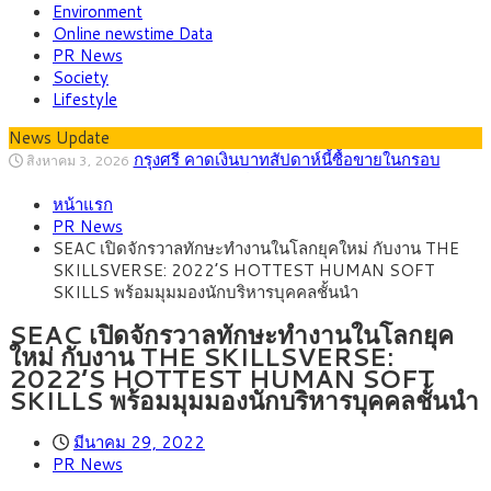
Environment
Online newstime Data
PR News
Society
Lifestyle
News Update
กรุงศรี คาดเงินบาทสัปดาห์นี้ซื้อขายในกรอบ
สิงหาคม 3, 2026
33.00-33.60 ติดตามข้อมูลจ้างงานสหรัฐฯ
“เอกนิติ” เปิดเครื่องยนต์เศรษฐกิจใหม่ของไทย
สิงหาคม 1, 2026
หน้าแรก
เดินหน้า 5 ยุทธศาสตร์ รื้อโครงสร้างเศรษฐกิจ ดันไทยโตเต็ม
ภัยเงียบใกล้ตัวเด็ก LSD “แสตมป์เมา” ยาเสพ
กรกฎาคม 27, 2026
PR News
ศักยภาพ
ติดลายการ์ตูน กรมศุลกากร เตือนผู้ปกครองเฝ้าระวัง หลังยึดล็อต
กรุงศรี คาดเงินบาทสัปดาห์นี้ (27–31 ก.ค.
กรกฎาคม 27, 2026
SEAC เปิดจักรวาลทักษะทำงานในโลกยุคใหม่ กับงาน THE
ใหญ่จากเยอรมนี
2569) ซื้อขายในกรอบ 33.40-34.00 มองเฟดคงดอกเบี้ย
ครม.ไฟเขียวหลักการ ร่าง พ.ร.ฎ. เปิดทาง รฟม.เดิน
สิงหาคม 5, 2026
SKILLSVERSE: 2022’S HOTTEST HUMAN SOFT
หน้ารถไฟฟ้าสงขลา โมโนเรล 12.54 กม. เชื่อมเมืองหาดใหญ่
สธ.ชี้ รพ.รัฐแบกรับผู้ป่วยบัตรทอง 87% แต่ได้งบ
สิงหาคม 4, 2026
SKILLS พร้อมมุมมองนักบริหารบุคคลชั้นนำ
รายหัวเพียง 2,618 บาท เสนอทบทวนจัดสรรงบให้สอดคล้องภาระ
งานจริง
SEAC เปิดจักรวาลทักษะทำงานในโลกยุค
ใหม่ กับงาน THE SKILLSVERSE:
2022’S HOTTEST HUMAN SOFT
SKILLS พร้อมมุมมองนักบริหารบุคคลชั้นนำ
มีนาคม 29, 2022
PR News