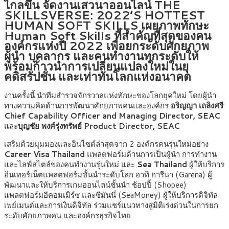
ไกลขึ้น จัดงานเสวนาออนไลน์ THE
SKILLSVERSE: 2022’S HOTTEST
HUMAN SOFT SKILLS เผยภาพทักษะ
Human Soft Skills ที่สำคัญที่สุดของคน
องค์กรแห่งปี 2022 เพื่อยกระดับศักยภาพ
ผู้นำ บุคลากร และคนทำงานทุกระดับให้
พร้อมก้าวนำการเปลี่ยนแปลงใหม่ในยุ
คดิสรัปชั่น และเท่าทันโลกแห่งอนาคต
งานครั้งนี้ นำทีมสำรวจจักรวาลแห่งทักษะของโลกยุคใหม่ โดยผู้นำ
ทางความคิดด้านการพัฒนาศักยภาพคนและองค์กร
อริญญา เถลิงศรี
Chief Capability Officer and Managing Director, SEAC
และ
บุญชัย พงศ์รุ่งทรัพย์ Product Director, SEAC
เสริมด้วยมุมมองและอินไซต์ล่าสุดจาก 2 องค์กรคนรุ่นใหม่อย่าง
Career Visa Thailand
แพลตฟอร์มด้านการเป็นผู้นำ การทำงาน
และไลฟ์สไตล์ของคนทำงานรุ่นใหม่ และ
Sea Thailand
ผู้ให้บริการ
อินเทอร์เน็ตแพลตฟอร์มชั้นนำระดับโลก อาทิ การีนา (Garena) ผู้
พัฒนาและให้บริการเกมออนไลน์ชั้นนำ ช้อปปี้ (Shopee)
แพลตฟอร์มอีคอมเมิร์ซ และซีมันนี่ (SeaMoney) ผู้ให้บริการดิจิทัล
เพย์เมนต์และการเงินดิจิทัล ร่วมแชร์แนวทางสู่มิติเร่งด่วนในการยก
ระดับศักยภาพคน และองค์กรธุรกิจไทย