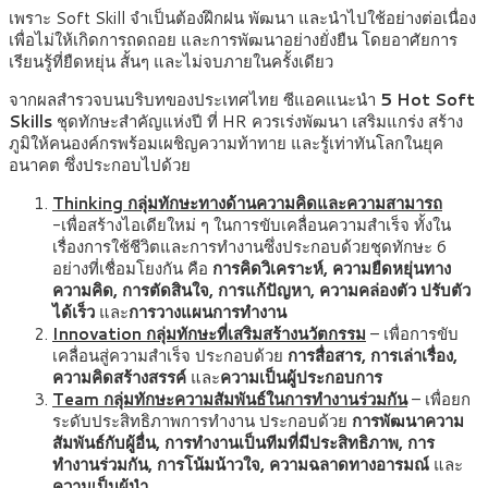
เพราะ Soft Skill จำเป็นต้องฝึกฝน พัฒนา และนำไปใช้อย่างต่อเนื่อง
เพื่อไม่ให้เกิดการถดถอย และการพัฒนาอย่างยั่งยืน โดยอาศัยการ
เรียนรู้ที่ยืดหยุ่น สั้นๆ และไม่จบภายในครั้งเดียว
จากผลสำรวจบนบริบทของประเทศไทย ซีแอคแนะนำ
5 Hot Soft
Skills
ชุดทักษะสำคัญแห่งปี ที่ HR ควรเร่งพัฒนา เสริมแกร่ง สร้าง
ภูมิให้คนองค์กรพร้อมเผชิญความท้าทาย และรู้เท่าทันโลกในยุค
อนาคต ซึ่งประกอบไปด้วย
Thinking กลุ่มทักษะทางด้านความคิดและความสามารถ
-เพื่อสร้างไอเดียใหม่ ๆ ในการขับเคลื่อนความสำเร็จ ทั้งใน
เรื่องการใช้ชีวิตและการทำงานซึ่งประกอบด้วยชุดทักษะ 6
อย่างที่เชื่อมโยงกัน คือ
การคิดวิเคราะห์, ความยืดหยุ่นทาง
ความคิด,
การตัดสินใจ,
การแก้ปัญหา,
ความคล่องตัว ปรับตัว
ได้เร็ว
และ
การวางแผนการทำงาน
Innovation กลุ่มทักษะที่เสริมสร้างนวัตกรรม
– เพื่อการขับ
เคลื่อนสู่ความสำเร็จ ประกอบด้วย
การสื่อสาร,
การเล่าเรื่อง,
ความคิดสร้างสรรค์
และ
ความเป็นผู้ประกอบการ
Team กลุ่มทักษะความสัมพันธ์ในการทำงานร่วมกัน
– เพื่อยก
ระดับประสิทธิภาพการทำงาน ประกอบด้วย
การพัฒนาความ
สัมพันธ์กับผู้อื่น,
การทำงานเป็นทีมที่มีประสิทธิภาพ,
การ
ทำงานร่วมกัน,
การโน้มน้าวใจ,
ความฉลาดทางอารมณ์
และ
ความเป็นผู้นำ