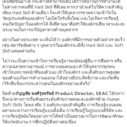
เด่นชัดขึ้นมาได้ ก็จะทำให้สามารถเติบโตก้าวหน้าในการทำงานได้
ไม่ต่างจากคนที่มี Hard Skill ที่ดีเลย หากเรามัวแต่ไปให้ความสำคัญ
เพียง Hard Skill ด้านเดียว ก็จะทำให้บุคลากรขาดความเข้าใจใน
วัตถุประสงค์ขององค์กร ไม่เปิดใจรับสิ่งใหม่ และไม่เกิดการเรียนรู้
จนเกิดปัญหาในองค์กรได้ สิ่งที่ตามมาคือทำให้องค์กรเสียเวลาและงบ
ประมาณในการแก้ปัญหาทางด้านบุคลากร
อย่างในต่างประเทศ จะเห็นได้ว่า องค์กรที่มีการขยายตัวอย่างรวดเร็ว
เช่น สตาร์ทอัพต่าง ๆ บุคลากรในองค์กรจะมีทั้ง Hard Skill และ Soft
Skill ผสมผสานกัน
ไม่ว่าจะเป็นความเข้าใจการเรียนรู้อารมณ์ของผู้อื่น การสื่อสาร หรือ
ความฉลาดทางอารมณ์ การควบคุมตนเอง ทำให้บุคลากรทุกคน
เข้าใจบทบาทหน้าที่ของตัวเอง เข้าใจองค์กร และดึงศักยภาพสูงสุด
ของตัวเองในการทำงานออกมาได้อย่างมีประสิทธิภาพ และเกิดทีม
เวิร์กที่แข็งแกร่งระหว่างคนในองค์กรอย่างแท้จริง”
ปิดท้ายที่
บุญชัย พงศ์รุ่งทรัพย์ Product Director, SEAC
ได้กล่าว
ถึงแนวทางการเริ่มต้นยกระดับศักยภาพคนและองค์กรด้วย Human
Soft Skills โดยอาศัย 3 องค์ประกอบสำคัญคือ การเรียนรู้แบบผสม
ผสานระหว่างการเรียนรู้แบบดั้งเดิม การเรียนรู้ในรูปแบบดิจิทัล และ
การเรียนรู้สมัยใหม่อย่างการโค้ชจำเป็นอย่างมากในการพัฒนาทักษะ
ให้แก่พนักงาน การฝึกปฏิบัติอย่างต่อเนื่อง