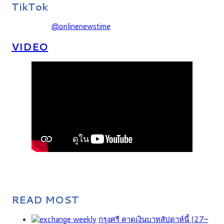
TikTok
@onlinenewstime
VIDEO
READ MOST
กรุงศรี คาดเงินบาทสัปดาห์นี้ (27–