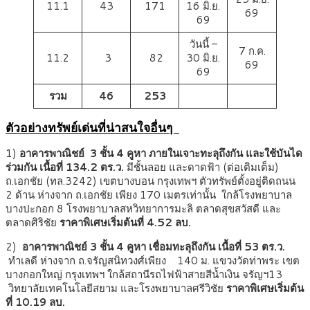
11.1
43
171
16 มิ.ย.
69
69
วันนี้ –
7 ก.ค.
11.2
3
82
30 มิ.ย.
69
69
รวม
46
253
ตัวอย่างทรัพย์เด่นที่น่าสนใจอื่นๆ
1)
อาคารพาณิชย์
3 ชั้น 4 คูหา ภายในเจาะทะลุถึงกัน และใช้บันได
ร่วมกัน เนื้อที่ 134.2 ตร.ว.
มีชั้นลอย และดาดฟ้า (ต่อเติมเต็ม)
ถ.เอกชัย (ทล.3242) เขตบางบอน กรุงเทพฯ ตัวทรัพย์ตั้งอยู่ติดถนน
2 ด้าน ห่างจาก ถ.เอกชัย เพียง 170 เมตรเท่านั้น ใกล้โรงพยาบาล
บางปะกอก 8 โรงพยาบาลสหวิทยาการมะลิ ตลาดสุขสวัสดี และ
ตลาดศิริชัย
ราคาพิเศษเริ่มต้นที่ 4.52 ลบ.
2)
อาคารพาณิชย์
3 ชั้น 4 คูหา เชื่อมทะลุถึงกัน เนื้อที่ 53 ตร.ว.
ทำเลดี ห่างจาก ถ.จรัญสนิทวงศ์เพียง 140 ม. แขวงวัดท่าพระ เขต
บางกอกใหญ่ กรุงเทพฯ ใกล้สถานีรถไฟฟ้าสายสีน้ำเงิน จรัญฯ13
วิทยาลัยเทคโนโลยีสยาม และโรงพยาบาลศรีวิชัย
ราคาพิเศษเริ่มต้น
ที่ 10.19 ลบ.