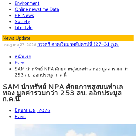
Environment
Online newstime Data
PR News
Society
Lifestyle
News Update
กรุงศรี คาดเงินบาทสัปดาห์นี้ (27–31 ก.ค.
กรกฎาคม 27, 2026
2569) ซื้อขายในกรอบ 33.40-34.00 มองเฟดคงดอกเบี้ย
ครม.ไฟเขียวหลักการ ร่าง พ.ร.ฎ. เปิดทาง รฟม.เดิน
สิงหาคม 5, 2026
หน้าแรก
หน้ารถไฟฟ้าสงขลา โมโนเรล 12.54 กม. เชื่อมเมืองหาดใหญ่
สธ.ชี้ รพ.รัฐแบกรับผู้ป่วยบัตรทอง 87% แต่ได้งบราย
สิงหาคม 4, 2026
Event
หัวเพียง 2,618 บาท เสนอทบทวนจัดสรรงบให้สอดคล้องภาระงาน
กรุงศรี คาดเงินบาทสัปดาห์นี้ซื้อขายในกรอบ
สิงหาคม 3, 2026
SAM นำทรัพย์ NPA ศักยภาพสูงบนทำเลทอง มูลค่ารวมกว่า
จริง
33.00-33.60 ติดตามข้อมูลจ้างงานสหรัฐฯ
“เอกนิติ” เปิดเครื่องยนต์เศรษฐกิจใหม่ของไทย เดิน
สิงหาคม 1, 2026
253 ลบ. ออกประมูล ก.ค.นี้
หน้า 5 ยุทธศาสตร์ รื้อโครงสร้างเศรษฐกิจ ดันไทยโตเต็มศักยภาพ
ภัยเงียบใกล้ตัวเด็ก LSD “แสตมป์เมา” ยาเสพติด
กรกฎาคม 27, 2026
ลายการ์ตูน กรมศุลกากร เตือนผู้ปกครองเฝ้าระวัง หลังยึดล็อตใหญ่
SAM นำทรัพย์ NPA ศักยภาพสูงบนทำเล
จากเยอรมนี
ทอง มูลค่ารวมกว่า 253 ลบ. ออกประมูล
ก.ค.นี้
มิถุนายน 8, 2026
Event