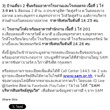
3) บ้านเดี่ยว 2 ชั้นพร้อมอาคารโรงงานและโรงจอดรถ
เนื้อที่ 1 ไร่
3.9 ตร.ว.
ติดถนน 2 ด้าน ถ.ประชาอุทิศ-วัดคู่สร้าง ต.ในคลองบาง
ปลากด อ.พระสมุทรฯ จ.สมุทรปราการ ใกล้วัดคู่สร้าง องค์การบริหาร
ส่วนตำบลในคลองบางปลากด
ราคาพิเศษเริ่มต้นที่ 14.25 ลบ.
4)
โรงงาน/โกดัง พร้อมอาคารสำนักงาน
เนื้อที่ 1 ไร่ 201
ถ.เลียบคลองสี่วาพาสวัสดิ์ ต.นาดี อ.เมืองสมุทรสาคร จ.สมุทรสาคร
ใกล้โรงเรียนวัดบางปิ้ง โรงเรียนเทศบาลนาดี โรงเรียนเทพนรรัตน์ วัด
บางปิ้งและวัดเทพนรรัตน์
ราคาพิเศษเริ่มต้นที่ 14.26 ลบ.
ทั้งนี้ ผู้สนใจเข้าร่วมประมูลสามารถลงทะเบียนและยื่นซองประมูล
พร้อมเอกสารประกอบการ ประมูลที่กำหนดได้ที่สำนักงานใหญ่ SAM
อาคารซันทาวเวอร์ส ถ.วิภาวดีรังสิต กรุงเทพฯ
หรือสอบถามรายละเอียดเพิ่มเติมได้ที่ Call Center 1443 กด 2 และ
ดูรายละเอียดทรัพย์สินได้ทางเว็บไซต์ที่
www.sam.or.th
รวมทั้ง
ช่องทางออนไลน์ที่หลากหลายและสะดวกรวดเร็ว โดยแอด ID Line
@Samline ติดตาม Facebook /YouTube / TikTok ได้ที่
“SAM
บริหารสินทรัพย์สุขุมวิท”
เพื่อติดตามข้อมูลข่าวสารดี ๆ จาก SAM
Share this: