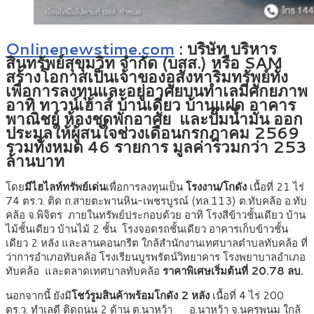
Onlinenewstime.com
:
บริษัท บริหาร
สินทรัพย์สุขุมวิท จำกัด (บสส.) หรือ SAM
สร้างโอกาสเป็นเจ้าของอสังหาริมทรัพย์ทั้ง
เพื่อการลงทุนและอยู่อาศัยบนทำเลมีศักยภาพ
อาทิ ทาวน์เฮ้าส์ บ้านเดี่ยว บ้านแฝด อาคาร
พาณิชย์ ห้องชุดพักอาศัย และปั๊มน้ำมัน ออก
ประมูลให้ผู้สนใจช่วงเดือนกรกฎาคม 2569
รวมทั้งหมด 46 รายการ มูลค่ารวมกว่า 253
ล้านบาท
โดย
มีไฮไลท์ทรัพย์เด่น
เพื่อการลงทุนเป็น
โรงงาน/โกดัง
เนื้อที่ 21 ไร่
74 ตร.ว. ติด ถ.สายตะพานหิน-เพชรบูรณ์ (ทล.113) ต.ทับคล้อ อ.ทับ
คล้อ จ.พิจิตร ภายในทรัพย์ประกอบด้วย อาทิ โรงสีข้าวชั้นเดียว บ้าน
ไม้ชั้นเดียว บ้านไม้ 2 ชั้น โรงจอดรถชั้นเดียว อาคารเก็บข้าวชั้น
เดียว 2 หลัง และลานคอนกรีต ใกล้สำนักงานเทศบาลตำบลทับคล้อ ที่
ว่าการอำเภอทับคล้อ โรงเรียนบูรพรัตน์วิทยาคาร โรงพยาบาลอำเภอ
ทับคล้อ และตลาดเทศบาลทับคล้อ
ราคาพิเศษเริ่มต้นที่ 20.78 ลบ.
นอกจากนี้ ยังมี
โชว์รูมสินค้าพร้อมโกดัง 2 หลัง
เนื้อที่ 4 ไร่ 200
ตร.ว. ทำเลดี ติดถนน 2 ด้าน ต.นาหว้า อ.นาหว้า จ.นครพนม ใกล้