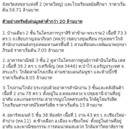
จังหวัดสงขลาแห่งที่ 2 (หาดใหญ่) และโรงเรียนสมัยศึกษา ราคาเริ่ม
ต้น 58.71 ล้านบาท
ตัวอย่างทรัพย์เด่นมูลค่าต่ำกว่า 20 ล้านบาท
1. บ้านเดี่ยว 2 ชั้น ในโครงการบุราสิริ ท่าข้าม-พระราม2 เนื้อที่ 73.3
ตร.ว. ถ.เลียบกาญจนาภิเษก (ทล.9) เขตบางขุนเทียน กรุงเทพฯ ใกล้
สำนักงานขนส่งกรุงเทพมหานครพื้นที่ 1 สวนเทียนทะเลพัฒนาพฤกษา
ภิรมย์ ราคาเริ่มต้น 7.05 ล้านบาท
2. อาคารพาณิชย์ 3 ชั้น 2 คูหาในโครงการศูนย์การค้าอินโดจีน เฟส
2 เนื้อที่ 39.2 ตร.ว. ถ.ศรีเพ็ญ (ทล.3446) ต.ป่าไร่ อ.อรัญประเทศ จ.
สระแก้ว ใกล้ตลาดโรงเกลือ ด่านชายแดนกัมพูชา และห้างบิ๊กซี
ราคาเริ่มต้น 8.05 ล้านบาท
3. โรงงาน/โกดัง ประกอบด้วยอาคารสำนักงาน 3 ชั้นและคลังสินค้า
เนื้อที่ 2 งาน 78 ตร.ว. ตั้งอยู่ใน อ.คลองหลวง จ.ปทุมธานี ย่านที่อยู่
อาศัย และเกษตรกรรม สาธารณูปโภคครบครัน ใกล้ดูโฮมรังสิต
โรงเรียนสารสาสน์วิเทศรังสิต ราคาเริ่มต้น 15 ล้านบาท
4. อพาร์ทเมนท์ 5 ชั้น 38 ห้องพัก เนื้อที่ 1 งาน 43 ตร.ว. ถ.เชียงใหม่-
ลำปาง (ทล.11) ต.ช้างเผือก อ.เมือง จ.เชียงใหม่ ตั้งอยู่ในย่านที่อยู่
อาศัย และพาณิชยกรรม การคมนาคมสะดวก ใกล้มหาวิทยาลัยราช