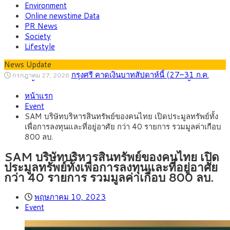
Environment
Online newstime Data
PR News
Society
Lifestyle
News Update
กรุงศรี คาดเงินบาทสัปดาห์นี้ (27–31 ก.ค.
กรกฎาคม 27, 2026
2569) ซื้อขายในกรอบ 33.40-34.00 มองเฟดคงดอกเบี้ย
ครม.ไฟเขียวหลักการ ร่าง พ.ร.ฎ. เปิดทาง รฟม.เดิน
สิงหาคม 5, 2026
หน้าแรก
หน้ารถไฟฟ้าสงขลา โมโนเรล 12.54 กม. เชื่อมเมืองหาดใหญ่
สธ.ชี้ รพ.รัฐแบกรับผู้ป่วยบัตรทอง 87% แต่ได้งบ
สิงหาคม 4, 2026
Event
รายหัวเพียง 2,618 บาท เสนอทบทวนจัดสรรงบให้สอดคล้องภาระ
กรุงศรี คาดเงินบาทสัปดาห์นี้ซื้อขายในกรอบ
สิงหาคม 3, 2026
SAM บริษัทบริหารสินทรัพย์ของคนไทย เปิดประมูลทรัพย์ทั้ง
งานจริง
33.00-33.60 ติดตามข้อมูลจ้างงานสหรัฐฯ
“เอกนิติ” เปิดเครื่องยนต์เศรษฐกิจใหม่ของไทย
สิงหาคม 1, 2026
เพื่อการลงทุนและที่อยู่อาศัย กว่า 40 รายการ รวมมูลค่าเกือบ
เดินหน้า 5 ยุทธศาสตร์ รื้อโครงสร้างเศรษฐกิจ ดันไทยโตเต็ม
ภัยเงียบใกล้ตัวเด็ก LSD “แสตมป์เมา” ยาเสพ
กรกฎาคม 27, 2026
800 ลบ.
ศักยภาพ
ติดลายการ์ตูน กรมศุลกากร เตือนผู้ปกครองเฝ้าระวัง หลังยึดล็อต
ใหญ่จากเยอรมนี
SAM บริษัทบริหารสินทรัพย์ของคนไทย เปิด
ประมูลทรัพย์ทั้งเพื่อการลงทุนและที่อยู่อาศัย
กว่า 40 รายการ รวมมูลค่าเกือบ 800 ลบ.
พฤษภาคม 10, 2023
Event