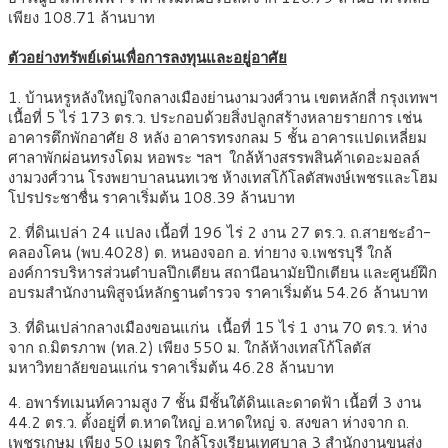
เพียง 108.71 ล้านบาท
ตัวอย่างทรัพย์เด่นเพื่อการลงทุนและอยู่อาศัย
1. บ้านหรูหลังใหญ่ใจกลางเมืองย่านงามวงศ์วาน เขตหลักสี่ กรุงเทพฯ
เนื้อที่ 5 ไร่ 173 ตร.ว. ประกอบด้วยสิ่งปลูกสร้างหลายรายการ เช่น
อาคารตึกพักอาศัย 8 หลัง อาคารทรงกลม 5 ชั้น อาคารแปดเหลี่ยม
ศาลาพักผ่อนทรงโดม หอพระ ฯลฯ ใกล้ห้างสรรพสินค้าเดอะมอลล์
งามวงศ์วาน โรงพยาบาลนนทเวช ห้างเทสโก้โลตัสพงษ์เพชรและโฮม
โปรประชาชื่น ราคาเริ่มต้น 108.39 ล้านบาท
2. ที่ดินเปล่า 24 แปลง เนื้อที่ 196 ไร่ 2 งาน 27 ตร.ว. ถ.สายชะอำ-
คลองโคน (พบ.4028) ต. หนองจอก อ. ท่ายาง จ.เพชรบุรี ใกล้
องค์การบริหารส่วนตำบลปึกเตียน สถานีอนามัยปึกเตียน และศูนย์ฝึก
อบรมสำนักงานพิสูจน์หลักฐานตำรวจ ราคาเริ่มต้น 54.26 ล้านบาท
3. ที่ดินเปล่ากลางเมืองขอนแก่น เนื้อที่ 15 ไร่ 1 งาน 70 ตร.ว. ห่าง
จาก ถ.มิตรภาพ (ทล.2) เพียง 550 ม. ใกล้ห้างเทสโก้โลตัส
มหาวิทยาลัยขอนแก่น ราคาเริ่มต้น 46.28 ล้านบาท
4. อพาร์ทเมนท์ความสูง 7 ชั้น มีชั้นใต้ดินและดาดฟ้า เนื้อที่ 3 งาน
44.2 ตร.ว. ตั้งอยู่ที่ ต.หาดใหญ่ อ.หาดใหญ่ จ. สงขลา ห่างจาก ถ.
เพชรเกษม เพียง 50 เมตร ใกล้โรงเรียนเทศบาล 3 สำนักงานขนส่ง