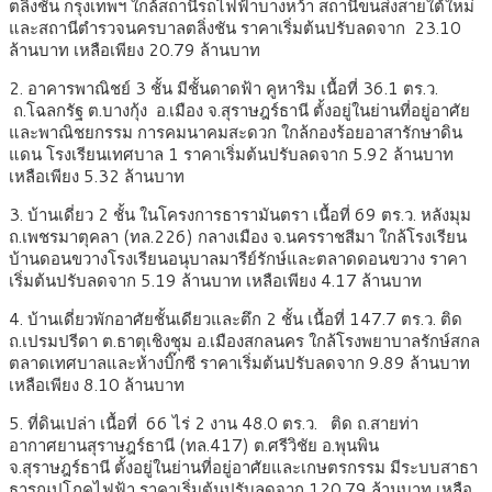
ตลิ่งชัน กรุงเทพฯ ใกล้สถานีรถไฟฟ้าบางหว้า สถานีขนส่งสายใต้ใหม่
และสถานีตำรวจนครบาลตลิ่งชัน ราคาเริ่มต้นปรับลดจาก 23.10
ล้านบาท เหลือเพียง 20.79 ล้านบาท
2. อาคารพาณิชย์ 3 ชั้น มีชั้นดาดฟ้า คูหาริม เนื้อที่ 36.1 ตร.ว.
ถ.โฉลกรัฐ ต.บางกุ้ง อ.เมือง จ.สุราษฎร์ธานี ตั้งอยู่ในย่านที่อยู่อาศัย
และพาณิชยกรรม การคมนาคมสะดวก ใกล้กองร้อยอาสารักษาดิน
แดน โรงเรียนเทศบาล 1 ราคาเริ่มต้นปรับลดจาก 5.92 ล้านบาท
เหลือเพียง 5.32 ล้านบาท
3. บ้านเดี่ยว 2 ชั้น ในโครงการธารามันตรา เนื้อที่ 69 ตร.ว. หลังมุม
ถ.เพชรมาตุคลา (ทล.226) กลางเมือง จ.นครราชสีมา ใกล้โรงเรียน
บ้านดอนขวางโรงเรียนอนุบาลมารีย์รักษ์และตลาดดอนขวาง ราคา
เริ่มต้นปรับลดจาก 5.19 ล้านบาท เหลือเพียง 4.17 ล้านบาท
4. บ้านเดี่ยวพักอาศัยชั้นเดียวและตึก 2 ชั้น เนื้อที่ 147.7 ตร.ว. ติด
ถ.เปรมปรีดา ต.ธาตุเชิงชุม อ.เมืองสกลนคร ใกล้โรงพยาบาลรักษ์สกล
ตลาดเทศบาลและห้างบิ๊กซี ราคาเริ่มต้นปรับลดจาก 9.89 ล้านบาท
เหลือเพียง 8.10 ล้านบาท
5. ที่ดินเปล่า เนื้อที่ 66 ไร่ 2 งาน 48.0 ตร.ว. ติด ถ.สายท่า
อากาศยานสุราษฎร์ธานี (ทล.417) ต.ศรีวิชัย อ.พุนพิน
จ.สุราษฎร์ธานี ตั้งอยู่ในย่านที่อยู่อาศัยและเกษตรกรรม มีระบบสาธา
ธารณูปโภคไฟฟ้า ราคาเริ่มต้นปรับลดจาก 120.79 ล้านบาท เหลือ