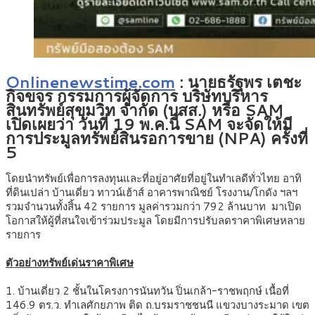
Onlinenewstime.com
: นายธรัฐพร เตชะ
กิจขจร กรรมการผู้จัดการ บริษัทบริหาร
สินทรัพย์สุขุมวิท จำกัด (บสส.) หรือ SAM
เปิดเผยว่า วันที่ 19 พ.ค.นี้ SAM จะจัดให้มี
การประมูลทรัพย์สินรอการขาย (NPA) ครั้งที่
5
โดยนำทรัพย์เพื่อการลงทุนและที่อยู่อาศัยที่อยู่ในทำเลดีทั่วไทย อาทิ
ที่ดินเปล่า บ้านเดี่ยว ทาวน์เฮ้าส์ อาคารพาณิชย์ โรงงาน/โกดัง ฯลฯ
รวมจำนวนทั้งสิ้น 42 รายการ มูลค่ารวมกว่า 792 ล้านบาท มาเปิด
โอกาสให้ผู้ที่สนใจเข้าร่วมประมูล โดยมีการปรับลดราคาพิเศษหลาย
รายการ
ตัวอย่างทรัพย์เด่น
ราคาพิเศษ
1. บ้านเดี่ยว 2 ชั้นในโครงการนันทวัน ปิ่นเกล้า-ราชพฤกษ์ เนื้อที่
146.9 ตร.ว. ทำเลศักยภาพ ติด ถ.บรมราชชนนี แขวงบางระมาด เขต