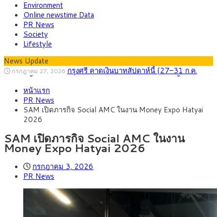
Environment
Online newstime Data
PR News
Society
Lifestyle
News Update
กรุงศรี คาดเงินบาทสัปดาห์นี้ (27–31 ก.ค.
กรกฎาคม 27, 2026
2569) ซื้อขายในกรอบ 33.40-34.00 มองเฟดคงดอกเบี้ย
ครม.ไฟเขียวหลักการ ร่าง พ.ร.ฎ. เปิดทาง รฟม.เดิน
สิงหาคม 5, 2026
หน้าแรก
หน้ารถไฟฟ้าสงขลา โมโนเรล 12.54 กม. เชื่อมเมืองหาดใหญ่
สธ.ชี้ รพ.รัฐแบกรับผู้ป่วยบัตรทอง 87% แต่ได้งบ
สิงหาคม 4, 2026
PR News
รายหัวเพียง 2,618 บาท เสนอทบทวนจัดสรรงบให้สอดคล้องภาระ
กรุงศรี คาดเงินบาทสัปดาห์นี้ซื้อขายในกรอบ
สิงหาคม 3, 2026
SAM เปิดภารกิจ Social AMC ในงาน Money Expo Hatyai
งานจริง
33.00-33.60 ติดตามข้อมูลจ้างงานสหรัฐฯ
“เอกนิติ” เปิดเครื่องยนต์เศรษฐกิจใหม่ของไทย
สิงหาคม 1, 2026
2026
เดินหน้า 5 ยุทธศาสตร์ รื้อโครงสร้างเศรษฐกิจ ดันไทยโตเต็ม
ภัยเงียบใกล้ตัวเด็ก LSD “แสตมป์เมา” ยาเสพ
กรกฎาคม 27, 2026
ศักยภาพ
ติดลายการ์ตูน กรมศุลกากร เตือนผู้ปกครองเฝ้าระวัง หลังยึดล็อต
SAM เปิดภารกิจ Social AMC ในงาน
ใหญ่จากเยอรมนี
Money Expo Hatyai 2026
กรกฎาคม 3, 2026
PR News