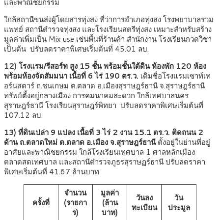
และพาณิชยกรรม
ใกล้สถานีขนส่งผู้โดยสารทุ่งสง ที่ว่าการอำเภอทุ่งสง โรงพยาบาลรวม
แพทย์ สถานีตำรวจทุ่งสง และโรงเรียนสตรีทุ่งสง เหมาะสำหรับสร้าง
มูลค่าเพิ่มเป็น Mix use เช่นพื้นที่ร้านค้า สำนักงาน โรงเรียนกวดวิชา
เป็นต้น ปรับลดราคาพิเศษเริ่มต้นที่ 45.01 ลบ.
12) โรงแรม/รีสอร์ท สูง 15 ชั้น พร้อมชั้นใต้ดิน ห้องพัก 120 ห้อง
พร้อมห้องจัดสัมมนา เนื้อที่ 6 ไร่ 190 ตร.ว.
เดิมชื่อโรงแรมเซาท์เท
อร์นสตาร์ ถ.ชนเกษม ต.ตลาด อ.เมืองสุราษฎร์ธานี จ.สุราษฎร์ธานี
ทรัพย์ตั้งอยู่กลางเมือง การคมนาคมสะดวก ใกล้เทศบาลนคร
สุราษฎร์ธานี โรงเรียนสุราษฎร์พิทยา ปรับลดราคาพิเศษเริ่มต้นที่
107.12 ลบ.
13) ที่ดินเปล่า 9 แปลง เนื้อที่ 3 ไร่ 2 งาน 15.1 ตร.ว. ติดถนน 2
ด้าน ถ.ตลาดใหม่ ต.ตลาด อ.เมือง จ.สุราษฎร์ธานี
ตั้งอยู่ในย่านที่อยู่
อาศัยและพาณิชยกรรม ใกล้โรงเรียนเทศบาล 1 ศาลหลักเมือง
ตลาดสดเทศบาล และสถานีตำรวจภูธรสุราษฏร์ธานี ปรับลดราคา
พิเศษเริ่มต้นที่ 41.67 ล้านบาท
จำนวน
มูลค่า
วันลง
วัน
ครั้งที่
(รายกา
(ล้าน
ทะเบียน
ประมูล
ร)
บาท)