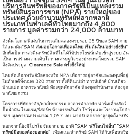
บริหารสินทรัพย์ของภาครัฐที่เป็นแหล่งรวม
ทรัพย์สินรอการขาย (NPA) รายใหญ่ของ
ประเทศ ด้วยจำนวนทรัพย์หลากหลาย
ประเภทในทำเลดีทั่วไทยมากถึง 4,800
รายการ มูลค่ารวมกว่า 24,000 ล้านบาท
ดังนั้น โอกาสพิเศษในการเฉลิมฉลองครบรอบ 25 ปีของ SAM ภาย
ใต้แนวคิด
“SAM ส่งมอบโอกาสเพื่อคนไทย เริ่มต้นใหม่อย่างยั่งยืน”
อีกทั้งเป็นการส่งคืนทรัพย์สินที่ไม่ได้ใช้ประโยชน์กลับเข้าสู่ระบบ อัน
เป็นการสร้างความเติบโตทางเศรษฐกิจของประเทศโดยรวม SAM
จึงจัดประมูล
Clearance Sale ครั้งยิ่งใหญ่
โดยคัดเลือกทรัพย์มือสองหรือ NPA เพื่อการอยู่อาศัยและลงทุนที่อยู่
ในทำเลดีทั้งหมด 320 รายการ ทั้งที่ดินเปล่า ทาวน์เฮ้าส์ บ้านเดี่ยว
บ้านแฝด อาคารพาณิชย์ ห้องชุดพักอาศัย ห้องชุดสำนักงาน ห้องชุด
พาณิชยกรรม
โครงการที่พักอาศัย/พาณิชยกรรม อาคารพักอาศัย ฟาร์มเลี้ยงสัตว์
ปั๊มน้ำมัน โรงแรม/รีสอร์ท ห้างสรรพสินค้า โชว์รูมและโรงงาน/โกดัง
ฯลฯ มูลค่ารวมประมาณ 1,057 ลบ. มาปรับลดราคาสูงสุดถึง 50%
นอกจากนี้ยังมีโปรโมชันมากมาย อาทิ
“SAM ฟรีโอนไม่อั้น”
“SAM
ทรัพย์มือสองต้องบอกต่อ”
เพียงแนะนำทรัพย์ SAM ให้กับเพื่อนหรือ