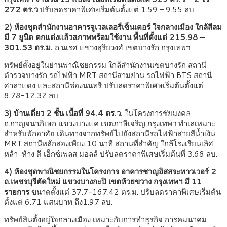
272 ตร.ว
.ปรับลดราคาพิเศษเริ่มต้นตั้งแต่ 1.59 – 9.55 ลบ.
2) ห้องชุดสำนักงานอาคารจูเวลเลอรี่เซ็นเตอร์ ใจกลางเมือง ใกล้สีลม
มี 7 ยูนิต ตกแต่งแล้วสภาพพร้อมใช้งาน พื้นที่ตั้งแต่ 215.98 –
301.53 ตร.ม.
ถ.นเรศ แขวงสุริยวงศ์ เขตบางรัก กรุงเทพฯ
ทรัพย์ตั้งอยู่ในย่านพาณิชยกรรม ใกล้สำนักงานเขตบางรัก สถานี
ตำรวจบางรัก รถไฟฟ้า MRT สถานีสามย่าน รถไฟฟ้า BTS สถานี
ศาลาแดง และสถานีช่องนนทรี ปรับลดราคาพิเศษเริ่มต้นตั้งแต่
8.78-12.32 ลบ.
3) บ้านเดี่ยว 2 ชั้น เนื้อที่ 94.4 ตร.ว.
ในโครงการชัยมงคล
ถ.กาญจนาภิเษก แขวงบางแค เขตภาษีเจริญ กรุงเทพฯ ทำเลเหมาะ
สำหรับพักอาศัย เดินทางจากทรัพย์ไปยังสถานีรถไฟฟ้าสายสีน้ำเงิน
MRT สถานีหลักสองเพียง 10 นาที สถานที่สำคัญ ใกล้โรงเรียนเลิศ
หล้า ห้าง ดิ เอ็กซ์เพลส มอลล์ ปรับลดราคาพิเศษเริ่มต้นที่ 3.68 ลบ.
4) ห้องชุดพาณิชยกรรมในโครงการ อาคารชาญอิสสระทาวเวอร์ 2
ถ.เพชรบุรีตัดใหม่ แขวงบางกะปิ เขตห้วยขวาง กรุงเทพฯ มี 11
รายการ
ขนาดตั้งแต่ 37.7-167.42 ตร.ม. ปรับลดราคาพิเศษเริ่มต้น
ตั้งแต่ 6.71 แสนบาท ถึง1.97 ลบ.
ทรัพย์สินตั้งอยู่ใจกลางเมือง เหมาะกับการทำธุรกิจ การคมนาคม