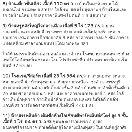
8) บ้านเดี่ยวชั้นเดียว เนื้อที่ 110 ตร.ว.
ถ.บ้านใหม่-ห้วยรากไม้
ต.ดอนไฟ อ.แม่ทะ จ.ลำปาง ใกล้ รพ. ส่งเสริมสุขภาพฯ บ้านใหม่และ
รร.วัดบ้านใหม่ ปรับลดราคาพิเศษเริ่มต้นที่ 1.4 แสนบาท
9) บ้านหรูหลังใหญ่ใจกลางเมือง เนื้อที่ 5 ไร่ 173 ตร.ว.
ย่าน
งามวงศ์วาน เขตหลักสี่ กรุงเทพฯ ประกอบด้วยสิ่งปลูกสร้างหลาย
รายการ เช่น อาคารตึกพักอาศัย 8 หลัง อาคารทรงกลม 5 ชั้น อาคาร
แปดเหลี่ยม ศาลาพักผ่อนทรงโดม หอพระ ฯลฯ
ใกล้ห้างสรรพสินค้าเดอะมอลล์งามวงศ์วาน โรงพยาบาลนนทเวช ห้าง
เทสโก้โลตัสพงษ์เพชรและโฮมโปรประชาชื่น ปรับลดราคาพิเศษเริ่ม
ต้นที่ 97.55 ลบ.
10) โรงแรม/รีสอร์ท เนื้อที่ 23 ไร่ 364 ตร.ว.
ถ.สายแยกทางหลวง
หมายเลขที่ 4 -บ้านทุ่งขาม ต.ห้วยทรายเหนือ อ.ชะอำ จ.เพชรบุรี
ประกอบด้วยบ้านพักอาศัยตึกสองชั้น 2 หลัง บ้านพักอาศัยตึกชั้นเดียว
26 หลัง ศาลาพักผ่อน 1 หลัง และอาคารอเนกประสงค์ 1 หลัง ใกล้
อ่างเก็บน้ำพุหวาย อ่างเก็บน้ำห้วยตะแปด และสปริงฟิลด์ กอล์ฟ
แอนด์ สปา ปรับลดราคาพิเศษเริ่มต้นที่ 22.61 ลบ.
11) ห้างสรรพสินค้า เดิมชื่อห้างโอเชี่ยนดีพาร์ทเม้นท์สโตร์ สูง 5 ชั้น
เนื้อที่ 1 ไร่ 64 ตร.ว.
ถ.ชัยชุมพล ต.ปากแพรก อ.ทุ่งสง
จ.นครศรีธรรมราช ทำเลดีตั้งอยู่ใจกลางเมืองทุ่งสง ในย่านที่อยู่อาศัย