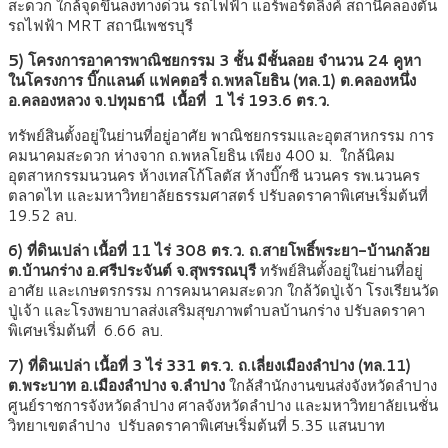
สะดวก ใกล้จุดขึ้นลงทางด่วน รถไฟฟ้า แอร์พอร์ตลิงค์ สถานีคลองตัน
รถไฟฟ้า MRT สถานีเพชรบุรี
5) โครงการอาคารพาณิชยกรรม 3 ชั้น มีชั้นลอย จำนวน 24 คูหา
ในโครงการ บิ๊กแลนด์ แฟคตอรี่ ถ.พหลโยธิน (ทล.1) ต.คลองหนึ่ง
อ.คลองหลวง จ.ปทุมธานี เนื้อที่ 1 ไร่ 193.6 ตร.ว.
ทรัพย์สินตั้งอยู่ในย่านที่อยู่อาศัย พาณิชยกรรมและอุตสาหกรรม การ
คมนาคมสะดวก ห่างจาก ถ.พหลโยธิน เพียง 400 ม. ใกล้นิคม
อุตสาหกรรมนวนคร ห้างเทสโก้โลตัส ห้างบิ๊กซี นวนคร รพ.นวนคร
ตลาดไท และมหาวิทยาลัยธรรมศาสตร์ ปรับลดราคาพิเศษเริ่มต้นที่
19.52 ลบ.
6) ที่ดินเปล่า เนื้อที่ 11 ไร่ 308 ตร.ว. ถ.สายโพธิ์พระยา-บ้านกล้วย
ต.บ้านกร่าง อ.ศรีประจันต์ จ.สุพรรณบุรี
ทรัพย์สินตั้งอยู่ในย่านที่อยู่
อาศัย และเกษตรกรรม การคมนาคมสะดวก ใกล้วัดปู่เจ้า โรงเรียนวัด
ปู่เจ้า และโรงพยาบาลส่งเสริมสุขภาพตำบลบ้านกร่าง ปรับลดราคา
พิเศษเริ่มต้นที่ 6.66 ลบ.
7) ที่ดินเปล่า เนื้อที่ 3 ไร่ 331 ตร.ว. ถ.เลี่ยงเมืองลำปาง (ทล.11)
ต.พระบาท อ.เมืองลำปาง จ.ลำปาง
ใกล้สำนักงานขนส่งจังหวัดลำปาง
ศูนย์ราชการจังหวัดลำปาง ศาลจังหวัดลำปาง และมหาวิทยาลัยเนชั่น
วิทยาเขตลำปาง ปรับลดราคาพิเศษเริ่มต้นที่ 5.35 แสนบาท