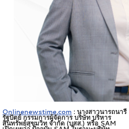
Onlinenewstime.com
:
นางสาวนารถนารี
รัฐปัตย์ กรรมการผู้จัดการ บริษัท บริหาร
สินทรัพย์สุขุมวิท จำกัด (บสส.) หรือ SAM
เปิดเผยว่า ปัจจุบัน SAM ในฐานะบริษัท