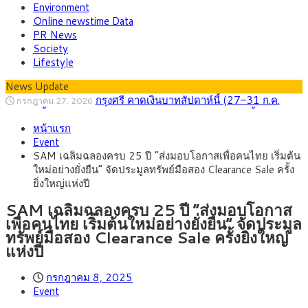
Environment
Online newstime Data
PR News
Society
Lifestyle
News Update
กรุงศรี คาดเงินบาทสัปดาห์นี้ (27–31 ก.ค.
กรกฎาคม 27, 2026
2569) ซื้อขายในกรอบ 33.40-34.00 มองเฟดคงดอกเบี้ย
ครม.ไฟเขียวหลักการ ร่าง พ.ร.ฎ. เปิดทาง รฟม.เดิน
สิงหาคม 5, 2026
หน้าแรก
หน้ารถไฟฟ้าสงขลา โมโนเรล 12.54 กม. เชื่อมเมืองหาดใหญ่
สธ.ชี้ รพ.รัฐแบกรับผู้ป่วยบัตรทอง 87% แต่ได้งบ
สิงหาคม 4, 2026
Event
รายหัวเพียง 2,618 บาท เสนอทบทวนจัดสรรงบให้สอดคล้องภาระ
กรุงศรี คาดเงินบาทสัปดาห์นี้ซื้อขายในกรอบ
สิงหาคม 3, 2026
SAM เฉลิมฉลองครบ 25 ปี “ส่งมอบโอกาสเพื่อคนไทย เริ่มต้น
งานจริง
33.00-33.60 ติดตามข้อมูลจ้างงานสหรัฐฯ
“เอกนิติ” เปิดเครื่องยนต์เศรษฐกิจใหม่ของไทย
สิงหาคม 1, 2026
ใหม่อย่างยั่งยืน” จัดประมูลทรัพย์มือสอง Clearance Sale ครั้ง
เดินหน้า 5 ยุทธศาสตร์ รื้อโครงสร้างเศรษฐกิจ ดันไทยโตเต็ม
ภัยเงียบใกล้ตัวเด็ก LSD “แสตมป์เมา” ยาเสพ
กรกฎาคม 27, 2026
ยิ่งใหญ่แห่งปี
ศักยภาพ
ติดลายการ์ตูน กรมศุลกากร เตือนผู้ปกครองเฝ้าระวัง หลังยึดล็อต
ใหญ่จากเยอรมนี
SAM เฉลิมฉลองครบ 25 ปี “ส่งมอบโอกาส
เพื่อคนไทย เริ่มต้นใหม่อย่างยั่งยืน” จัดประมูล
ทรัพย์มือสอง Clearance Sale ครั้งยิ่งใหญ่
แห่งปี
กรกฎาคม 8, 2025
Event