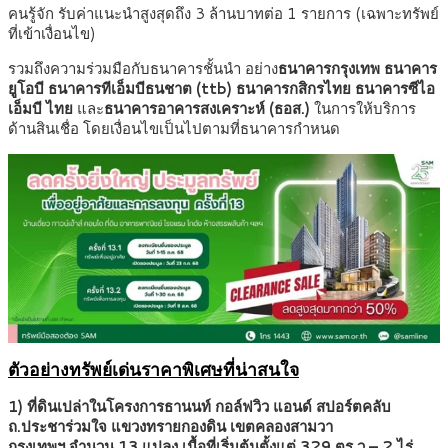
คนรู้จัก รับค่าแนะนำสูงสุดถึง 3 ล้านบาทต่อ 1 รายการ (เฉพาะทรัพย์
ที่เข้าเงื่อนไข)
รวมถึงความร่วมมือกับธนาคารชั้นนำ อย่าง
ธนาคารกรุงเทพ ธนาคาร
ยูโอบี ธนาคารทีเอ็มบีธนชาต (ttb) ธนาคารกสิกรไทย ธนาคารซีไอ
เอ็มบี ไทย
และ
ธนาคารอาคารสงเคราะห์ (ธอส.)
ในการให้บริการ
ด้านสินเชื่อ โดยเงื่อนไขเป็นไปตามที่ธนาคารกำหนด
ตัวอย่างทรัพย์เด่นราคาพิเศษที่น่าสนใจ
1) ที่ดินเปล่าในโครงการธานนท์ กอล์ฟวิว แอนด์ สปอร์ตคลับ
ถ.ประชาร่วมใจ แขวงทรายกองดิน เขตคลองสามวา
กรุงเทพฯ จำนวน 13 แปลง เนื้อที่เริ่มต้นตั้งแต่ 329 ตร.ว – 2 ไร่