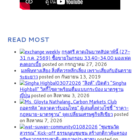
READ MOST
กรุงศรี คาดเงินบาทสัปดาห์นี้ (27–
31 ก.ค. 2569) ซื้อขายในกรอบ 33.40-34.00 มองเฟด
คงดอกเบี้ย
posted on กรกฎาคม 27, 2026
มลพิษทางเสียง สิ่งที่ควรหลีกเลี่ยง เพราะเสี่ยงกับอันตราย
ระยะยาว
posted on กันยายน 13, 2019
“สิงห์” เปิดตัว “Singha
Highball” วิสกี้โซดาพร้อมดื่มแบบกระป๋อง มาตรฐาน
ญี่ปุ่น
posted on สิงหาคม 3, 2026
ถอดรหัส “ตลาดคาร์บอนไทย” ผู้เล่นทั้งห่วงโซ่ชี้ “ราคา-
กฎหมาย-มาตรฐาน” จุดเปลี่ยนเศรษฐกิจสีเขียว
posted
on สิงหาคม 7, 2026
”ชุมชนวัด
สุวรรณ” Kick-off ธรรมนูญชุมชน สร้างกติกาคุ้มครอง
ทรัพยากรธรรมชาติ-สุขภาพประชาชน
posted on