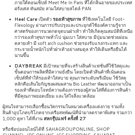
ภายใต้คอนเซ็ปต์ Meet Me In Paris ที่ได้กลิ่นอายของประเทศ
ฝรั่งเศส ทันสมัย สวมใส่สบายสไตล์ PAN
Heel Care
เปิดตัว
รองเท้าสุขภาพ
ที่ใช้เทคโนโลยี Foot-
Flexology ผ่านการปรับปรุงและประยุกต์ใช้องค์ความรู้จาก
ศาสตร์ของการนวดกดจุดบนฝ่าเท้า ทำให้เกิดคุณสมบัติที่เหนือ
กว่ารองเท้าสุขภาพทั่วไป นุ่มเบา ใส่สบาย มีปุ่มนวดช่วยผ่อน
คลายเท้า มี soft arch cushion ช่วยรองรับแรงกระแทก และ
กระจายน้ำหนักไปทั่วฝ่าเท้าอย่างสมดุล ทำให้เดินหรือยืนได้
นานขึ้น
DAYBREAK
มีเป้าหมายที่จะสร้างสินค้าแฟชั่นที่ใช้วัสดุและ
ขั้นตอนการผลิตที่มีความยั่งยืน โดยเปิดตัวสินค้าที่เน้นคอน
เซ็ปต์ที่ทำให้รองเท้าใส่สบาย คุณภาพระดับพรีเมียม ใช้วัสดุ
หลักคือเส้นใยกัญชงผสมผสาน Bio Leather พัฒนาออกมาเป็น
รองเท้าที่ตอบโจทย์ความต้องการของผู้สวมใส่ที่ต้องการสินค้า
ที่มีคุณภาพยอดเยี่ยม และใส่ใจสิ่งแวดล้อม
ผู้สนใจสามารถเลือกซื้อนวัตกรรมในหมวดเครื่องแต่งกาย รวมทั้ง
สินค้าอุปโภคบริโภคจากเครือสหพัฒน์ที่นำมาลดราคาพิเศษ รวมกว่า
1,000 คูหา ได้ที่งาน
สหกรุ๊ปแฟร์ ครั้งที่ 27
หรือช้อปออนไลน์ได้ที่ SAHAGROUPONLINE, SHOP