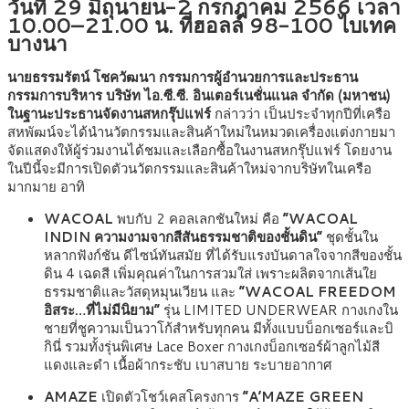
วันที่ 29 มิถุนายน-2 กรกฎาคม 2566 เวลา
10.00–21.00 น. ที่ฮอลล์ 98-100 ไบเทค
บางนา
นายธรรมรัตน์ โชควัฒนา กรรมการผู้อำนวยการและประธาน
กรรมการบริหาร บริษัท ไอ.ซี.ซี. อินเตอร์เนชั่นแนล จำกัด (มหาชน)
ในฐานะประธานจัดงานสหกรุ๊ปแฟร์
กล่าวว่า เป็นประจำทุกปีที่เครือ
สหพัฒน์จะได้นำนวัตกรรมและสินค้าใหม่ในหมวดเครื่องแต่งกายมา
จัดแสดงให้ผู้ร่วมงานได้ชมและเลือกซื้อในงานสหกรุ๊ปแฟร์ โดยงาน
ในปีนี้จะมีการเปิดตัวนวัตกรรมและสินค้าใหม่จากบริษัทในเครือ
มากมาย อาทิ
WACOAL
พบกับ 2 คอลเลกชันใหม่ คือ
“WACOAL
INDIN ความงามจากสีสันธรรมชาติของชั้นดิน”
ชุดชั้นใน
หลากฟังก์ชัน ดีไซน์ทันสมัย ที่ได้รับแรงบันดาลใจจากสีของชั้น
ดิน 4 เฉดสี เพิ่มคุณค่าในการสวมใส่ เพราะผลิตจากเส้นใย
ธรรมชาติและวัสดุหมุนเวียน และ
“WACOAL FREEDOM
อิสระ…ที่ไม่มีนิยาม”
รุ่น LIMITED UNDERWEAR กางเกงใน
ชายที่ชูความเป็นวาโก้สำหรับทุกคน มีทั้งแบบบ็อกเซอร์และบิ
กินี่ รวมทั้งรุ่นพิเศษ Lace Boxer กางเกงบ็อกเซอร์ผ้าลูกไม้สี
แดงและดำ เนื้อผ้ากระชับ เบาสบาย ระบายอากาศ
AMAZE
เปิดตัวโชว์เคสโครงการ
“A’MAZE GREEN