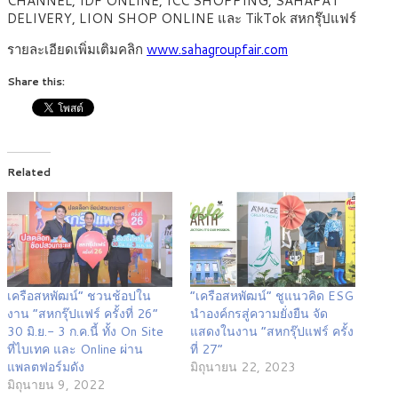
CHANNEL, IDF ONLINE, ICC SHOPPING, SAHAPAT
DELIVERY, LION SHOP ONLINE และ TikTok สหกรุ๊ปแฟร์
รายละเอียดเพิ่มเติมคลิก
www.sahagroupfair.com
Share this:
Related
เครือสหพัฒน์” ชวนช้อปใน
“เครือสหพัฒน์” ชูแนวคิด ESG
งาน “สหกรุ๊ปแฟร์ ครั้งที่ 26”
นำองค์กรสู่ความยั่งยืน จัด
30 มิ.ย.- 3 ก.ค.นี้ ทั้ง On Site
แสดงในงาน “สหกรุ๊ปแฟร์ ครั้ง
ที่ไบเทค และ Online ผ่าน
ที่ 27”
แพลตฟอร์มดัง
มิถุนายน 22, 2023
มิถุนายน 9, 2022