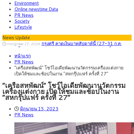
Environment
Online newstime Data
PR News
Society
Lifestyle
News Update
กรุงศรี คาดเงินบาทสัปดาห์นี้ (27–31 ก.ค.
กรกฎาคม 27, 2026
2569) ซื้อขายในกรอบ 33.40-34.00 มองเฟดคงดอกเบี้ย
ครม.ไฟเขียวหลักการ ร่าง พ.ร.ฎ. เปิดทาง รฟม.เดิน
สิงหาคม 5, 2026
หน้าแรก
หน้ารถไฟฟ้าสงขลา โมโนเรล 12.54 กม. เชื่อมเมืองหาดใหญ่
สธ.ชี้ รพ.รัฐแบกรับผู้ป่วยบัตรทอง 87% แต่ได้งบ
สิงหาคม 4, 2026
PR News
รายหัวเพียง 2,618 บาท เสนอทบทวนจัดสรรงบให้สอดคล้องภาระ
กรุงศรี คาดเงินบาทสัปดาห์นี้ซื้อขายในกรอบ
สิงหาคม 3, 2026
“เครือสหพัฒน์” โชว์ไอเดียพัฒนานวัตกรรมเครื่องแต่งกาย
งานจริง
33.00-33.60 ติดตามข้อมูลจ้างงานสหรัฐฯ
“เอกนิติ” เปิดเครื่องยนต์เศรษฐกิจใหม่ของไทย
สิงหาคม 1, 2026
เปิดให้ชมและช้อปในงาน “สหกรุ๊ปแฟร์ ครั้งที่ 27”
เดินหน้า 5 ยุทธศาสตร์ รื้อโครงสร้างเศรษฐกิจ ดันไทยโตเต็ม
ภัยเงียบใกล้ตัวเด็ก LSD “แสตมป์เมา” ยาเสพ
กรกฎาคม 27, 2026
ศักยภาพ
ติดลายการ์ตูน กรมศุลกากร เตือนผู้ปกครองเฝ้าระวัง หลังยึดล็อต
“เครือสหพัฒน์” โชว์ไอเดียพัฒนานวัตกรรม
ใหญ่จากเยอรมนี
เครื่องแต่งกาย เปิดให้ชมและช้อปในงาน
“สหกรุ๊ปแฟร์ ครั้งที่ 27”
มิถุนายน 15, 2023
PR News