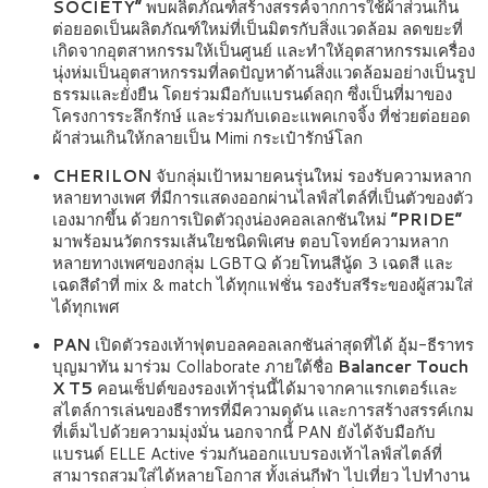
SOCIETY”
พบผลิตภัณฑ์สร้างสรรค์จากการใช้ผ้าส่วนเกิน
ต่อยอดเป็นผลิตภัณฑ์ใหม่ที่เป็นมิตรกับสิ่งแวดล้อม ลดขยะที่
เกิดจากอุตสาหกรรมให้เป็นศูนย์ และทำให้อุตสาหกรรมเครื่อง
นุ่งห่มเป็นอุตสาหกรรมที่ลดปัญหาด้านสิ่งแวดล้อมอย่างเป็นรูป
ธรรมและยั่งยืน โดยร่วมมือกับแบรนด์ลฤก ซึ่งเป็นที่มาของ
โครงการระลึกรักษ์ และร่วมกับเดอะแพคเกจจิ้ง ที่ช่วยต่อยอด
ผ้าส่วนเกินให้กลายเป็น Mimi กระเป๋ารักษ์โลก
CHERILON
จับกลุ่มเป้าหมายคนรุ่นใหม่ รองรับความหลาก
หลายทางเพศ ที่มีการแสดงออกผ่านไลฟ์สไตล์ที่เป็นตัวของตัว
เองมากขึ้น ด้วยการเปิดตัวถุงน่องคอลเลกชันใหม่
“PRIDE”
มาพร้อมนวัตกรรมเส้นใยชนิดพิเศษ ตอบโจทย์ความหลาก
หลายทางเพศของกลุ่ม LGBTQ ด้วยโทนสีนู้ด 3 เฉดสี และ
เฉดสีดำที่ mix & match ได้ทุกแฟชั่น รองรับสรีระของผู้สวมใส่
ได้ทุกเพศ
PAN
เปิดตัวรองเท้าฟุตบอลคอลเลกชันล่าสุดที่ได้ อุ้ม-ธีราทร
บุญมาทัน มาร่วม Collaborate ภายใต้ชื่อ
Balancer Touch
X T5
คอนเซ็ปต์ของรองเท้ารุ่นนี้ได้มาจากคาแรกเตอร์เเละ
สไตล์การเล่นของธีราทรที่มีความดุดัน เเละการสร้างสรรค์เกม
ที่เต็มไปด้วยความมุ่งมั่น นอกจากนี้ PAN ยังได้จับมือกับ
แบรนด์ ELLE Active ร่วมกันออกแบบรองเท้าไลฟ์สไตล์ที่
สามารถสวมใส่ได้หลายโอกาส ทั้งเล่นกีฬา ไปเที่ยว ไปทำงาน