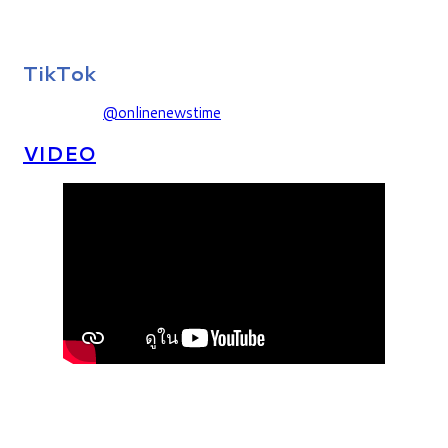
TikTok
@onlinenewstime
VIDEO