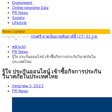
Environment
Online newstime Data
PR News
Society
Lifestyle
News Update
กรุงศรี คาดเงินบาทสัปดาห์นี้ (27–31 ก.ค.
กรกฎาคม 27, 2026
2569) ซื้อขายในกรอบ 33.40-34.00 มองเฟดคงดอกเบี้ย
ครม.ไฟเขียวหลักการ ร่าง พ.ร.ฎ. เปิดทาง รฟม.เดิน
สิงหาคม 5, 2026
หน้าแรก
หน้ารถไฟฟ้าสงขลา โมโนเรล 12.54 กม. เชื่อมเมืองหาดใหญ่
สธ.ชี้ รพ.รัฐแบกรับผู้ป่วยบัตรทอง 87% แต่ได้งบราย
สิงหาคม 4, 2026
PR News
หัวเพียง 2,618 บาท เสนอทบทวนจัดสรรงบให้สอดคล้องภาระงาน
กรุงศรี คาดเงินบาทสัปดาห์นี้ซื้อขายในกรอบ
สิงหาคม 3, 2026
รู้ใจ ประกันออนไลน์ เข้าซื้อกิจการประกันวินาศภัยใน
จริง
33.00-33.60 ติดตามข้อมูลจ้างงานสหรัฐฯ
“เอกนิติ” เปิดเครื่องยนต์เศรษฐกิจใหม่ของไทย เดิน
สิงหาคม 1, 2026
ประเทศไทย
หน้า 5 ยุทธศาสตร์ รื้อโครงสร้างเศรษฐกิจ ดันไทยโตเต็มศักยภาพ
ภัยเงียบใกล้ตัวเด็ก LSD “แสตมป์เมา” ยาเสพติด
กรกฎาคม 27, 2026
ลายการ์ตูน กรมศุลกากร เตือนผู้ปกครองเฝ้าระวัง หลังยึดล็อตใหญ่
รู้ใจ ประกันออนไลน์ เข้าซื้อกิจการประกัน
จากเยอรมนี
วินาศภัยในประเทศไทย
กรกฎาคม 3, 2023
PR News