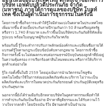
บริษัท เอฟดับบลิวดีประกันภัย จำกัด
(มหาชน) ภายใต้การดูแลของบริษัท โบลท์
เทค ซึ่งเป็นผู้ดำเนินการธุรกรรมในครั้งนี้
โดยการเข้าซื้อกิจการจะทำให้รู้ใจมีส่วนแบ่งในตลาดในประเทศไทย
เพิ่มมากขึ้น ด้วยเบี้ยประกันรายปีรวมกันกว่า 50 ล้านเหรียญสหรัฐ
หรือราว 1,740 ล้านบาท และก้าวขึ้นเป็นบริษัทประกันภัยดิจิทัลเต็ม
รูปแบบ พร้อมใบอนุญาตผู้รับประกันวินาศภัย
พร้อมกันนี้ รู้ใจจะทำการปรับภาพลักษณ์องค์กรและเปลี่ยนชื่อภายใต้
แบรนด์รู้ใจตามกฎระเบียบข้อบังคับทางกฎหมาย โดยการเข้าซื้อ
กิจการครั้งนี้ จะไม่ส่งผลกระทบต่อกรมธรรม์ปัจจุบันของลูกค้าที่ยังอยู่
ในความคุ้มครอง การเรียกร้องค่าสินไหมทดแทน หรือการให้บริการ
ลูกค้าแต่อย่างใด
รู้ใจ ก่อตั้งขึ้นในปี 2559 โดยมุ่งเน้นการนำนวัตกรรมโซลูชัน
เทคโนโลยีมาใช้ในการส่งมอบผลิตภัณฑ์และบริการ ไม่ว่าจะเป็น
ผลิตภัณฑ์และบริการในหมวดประกันภัยรถยนต์ ประกันอุบัติเหตุหรือ
ประกันสุขภาพ
นอกจากนี้ยังได้ร่วมมือกับอีกหลายบริษัทในอุตสาหกรรมเพื่อทำให้
การทำประกันภัยเป็นเรื่องง่าย มีราคาที่ยุติธรรมและได้รับความไว้
วางใจจากลูกค้า โดยปัจจุบัน รู้ใจ มีฐานลูกค้าเป็นจำนวน