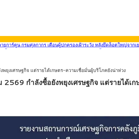
569) ซื้อขายในกรอบ 33.40-34.00 มองเฟดคงดอกเบี้ย
นหน้ารถไฟฟ้าสงขลา โมโนเรล 12.54 กม. เชื่อมเมืองหาดใหญ่
บรายหัวเพียง 2,618 บาท เสนอทบทวนจัดสรรงบให้สอดคล้องภาระงานจริง
0-33.60 ติดตามข้อมูลจ้างงานสหรัฐฯ
ยุงเศรษฐกิจ แต่รายได้เกษตร-ความเชื่อมั่นผู้บริโภคยังน่าห่วง
นหน้า 5 ยุทธศาสตร์ รื้อโครงสร้างเศรษฐกิจ ดันไทยโตเต็มศักยภาพ
ลายการ์ตูน กรมศุลกากร เตือนผู้ปกครองเฝ้าระวัง หลังยึดล็อตใหญ่จากเ
69 กำลังซื้อยังพยุงเศรษฐกิจ แต่รายได้เกษตร