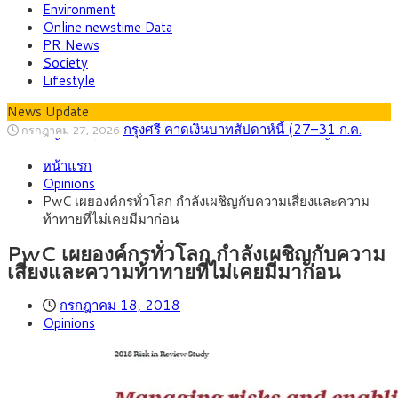
Environment
Online newstime Data
PR News
Society
Lifestyle
News Update
กรุงศรี คาดเงินบาทสัปดาห์นี้ (27–31 ก.ค.
กรกฎาคม 27, 2026
2569) ซื้อขายในกรอบ 33.40-34.00 มองเฟดคงดอกเบี้ย
ครม.ไฟเขียวหลักการ ร่าง พ.ร.ฎ. เปิดทาง รฟม.เดิน
สิงหาคม 5, 2026
หน้าแรก
หน้ารถไฟฟ้าสงขลา โมโนเรล 12.54 กม. เชื่อมเมืองหาดใหญ่
สธ.ชี้ รพ.รัฐแบกรับผู้ป่วยบัตรทอง 87% แต่ได้งบ
สิงหาคม 4, 2026
Opinions
รายหัวเพียง 2,618 บาท เสนอทบทวนจัดสรรงบให้สอดคล้องภาระ
กรุงศรี คาดเงินบาทสัปดาห์นี้ซื้อขายในกรอบ
สิงหาคม 3, 2026
PwC เผยองค์กรทั่วโลก กำลังเผชิญกับความเสี่ยงและความ
งานจริง
33.00-33.60 ติดตามข้อมูลจ้างงานสหรัฐฯ
“เอกนิติ” เปิดเครื่องยนต์เศรษฐกิจใหม่ของไทย
สิงหาคม 1, 2026
ท้าทายที่ไม่เคยมีมาก่อน
เดินหน้า 5 ยุทธศาสตร์ รื้อโครงสร้างเศรษฐกิจ ดันไทยโตเต็ม
ภัยเงียบใกล้ตัวเด็ก LSD “แสตมป์เมา” ยาเสพ
กรกฎาคม 27, 2026
ศักยภาพ
ติดลายการ์ตูน กรมศุลกากร เตือนผู้ปกครองเฝ้าระวัง หลังยึดล็อต
PwC เผยองค์กรทั่วโลก กำลังเผชิญกับความ
ใหญ่จากเยอรมนี
เสี่ยงและความท้าทายที่ไม่เคยมีมาก่อน
กรกฎาคม 18, 2018
Opinions