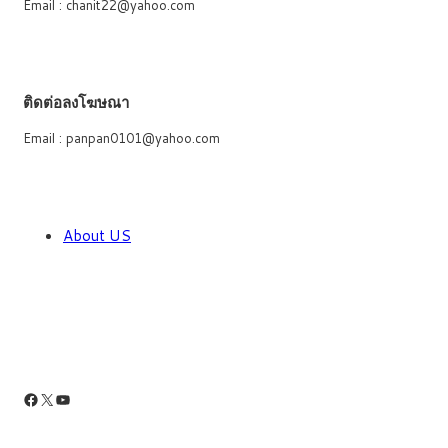
Email : chanit22@yahoo.com
ติดต่อลงโฆษณา
Email : panpan0101@yahoo.com
About US
Facebook
X
YouTube