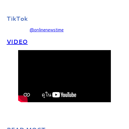
TikTok
@onlinenewstime
VIDEO