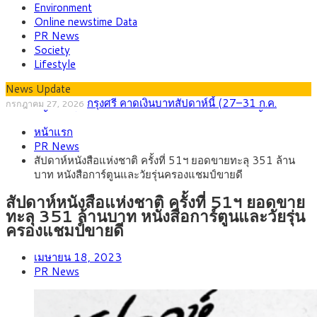
Environment
Online newstime Data
PR News
Society
Lifestyle
News Update
กรุงศรี คาดเงินบาทสัปดาห์นี้ (27–31 ก.ค.
กรกฎาคม 27, 2026
2569) ซื้อขายในกรอบ 33.40-34.00 มองเฟดคงดอกเบี้ย
ครม.ไฟเขียวหลักการ ร่าง พ.ร.ฎ. เปิดทาง รฟม.เดิน
สิงหาคม 5, 2026
หน้าแรก
หน้ารถไฟฟ้าสงขลา โมโนเรล 12.54 กม. เชื่อมเมืองหาดใหญ่
สธ.ชี้ รพ.รัฐแบกรับผู้ป่วยบัตรทอง 87% แต่ได้งบราย
สิงหาคม 4, 2026
PR News
หัวเพียง 2,618 บาท เสนอทบทวนจัดสรรงบให้สอดคล้องภาระงาน
กรุงศรี คาดเงินบาทสัปดาห์นี้ซื้อขายในกรอบ
สิงหาคม 3, 2026
สัปดาห์หนังสือแห่งชาติ ครั้งที่ 51ฯ ยอดขายทะลุ 351 ล้าน
จริง
33.00-33.60 ติดตามข้อมูลจ้างงานสหรัฐฯ
“เอกนิติ” เปิดเครื่องยนต์เศรษฐกิจใหม่ของไทย เดิน
สิงหาคม 1, 2026
บาท หนังสือการ์ตูนและวัยรุ่นครองแชมป์ขายดี
หน้า 5 ยุทธศาสตร์ รื้อโครงสร้างเศรษฐกิจ ดันไทยโตเต็มศักยภาพ
ภัยเงียบใกล้ตัวเด็ก LSD “แสตมป์เมา” ยาเสพติด
กรกฎาคม 27, 2026
ลายการ์ตูน กรมศุลกากร เตือนผู้ปกครองเฝ้าระวัง หลังยึดล็อตใหญ่
สัปดาห์หนังสือแห่งชาติ ครั้งที่ 51ฯ ยอดขาย
จากเยอรมนี
ทะลุ 351 ล้านบาท หนังสือการ์ตูนและวัยรุ่น
ครองแชมป์ขายดี
เมษายน 18, 2023
PR News