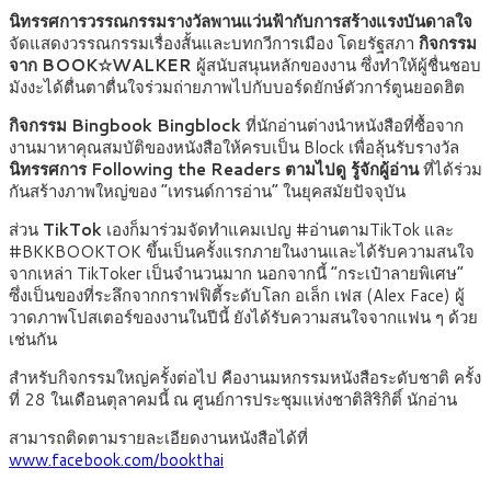
นิทรรศการวรรณกรรมรางวัลพานแว่นฟ้ากับการสร้างแรงบันดาลใจ
จัดแสดงวรรณกรรมเรื่องสั้นและบทกวีการเมือง โดยรัฐสภา
กิจกรรม
จาก BOOK☆WALKER
ผู้สนับสนุนหลักของงาน ซึ่งทำให้ผู้ชื่นชอบ
มังงะได้ตื่นตาตื่นใจร่วมถ่ายภาพไปกับบอร์ดยักษ์ตัวการ์ตูนยอดฮิต
กิจกรรม Bingbook Bingblock
ที่นักอ่านต่างนำหนังสือที่ซื้อจาก
งานมาหาคุณสมบัติของหนังสือให้ครบเป็น Block เพื่อลุ้นรับรางวัล
นิทรรศการ Following the Readers ตามไปดู รู้จักผู้อ่าน
ที่ได้ร่วม
กันสร้างภาพใหญ่ของ “เทรนด์การอ่าน” ในยุคสมัยปัจจุบัน
ส่วน
TikTok
เองก็มาร่วมจัดทำแคมเปญ #อ่านตามTikTok และ
#BKKBOOKTOK ขึ้นเป็นครั้งแรกภายในงานและได้รับความสนใจ
จากเหล่า TikToker เป็นจำนวนมาก นอกจากนี้ “กระเป๋าลายพิเศษ”
ซึ่งเป็นของที่ระลึกจากกราฟฟิตี้ระดับโลก อเล็ก เฟส (Alex Face) ผู้
วาดภาพโปสเตอร์ของงานในปีนี้ ยังได้รับความสนใจจากแฟน ๆ ด้วย
เช่นกัน
สำหรับกิจกรรมใหญ่ครั้งต่อไป คืองานมหกรรมหนังสือระดับชาติ ครั้ง
ที่ 28 ในเดือนตุลาคมนี้ ณ ศูนย์การประชุมแห่งชาติสิริกิติ์ นักอ่าน
สามารถติดตามรายละเอียดงานหนังสือได้ที่
www.facebook.com/bookthai