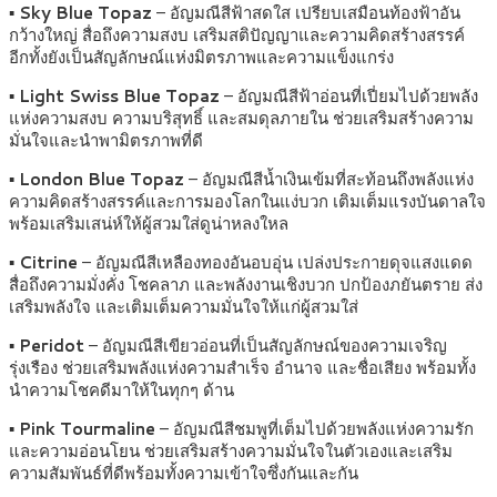
▪
Sky Blue Topaz
– อัญมณีสีฟ้าสดใส เปรียบเสมือนท้องฟ้าอัน
กว้างใหญ่ สื่อถึงความสงบ เสริมสติปัญญาและความคิดสร้างสรรค์
อีกทั้งยังเป็นสัญลักษณ์แห่งมิตรภาพและความแข็งแกร่ง
▪
Light Swiss Blue Topaz
– อัญมณีสีฟ้าอ่อนที่เปี่ยมไปด้วยพลัง
แห่งความสงบ ความบริสุทธิ์ และสมดุลภายใน ช่วยเสริมสร้างความ
มั่นใจและนำพามิตรภาพที่ดี
▪
London Blue Topaz
– อัญมณีสีน้ำเงินเข้มที่สะท้อนถึงพลังแห่ง
ความคิดสร้างสรรค์และการมองโลกในแง่บวก เติมเต็มแรงบันดาลใจ
พร้อมเสริมเสน่ห์ให้ผู้สวมใส่ดูน่าหลงใหล
▪
Citrine
– อัญมณีสีเหลืองทองอันอบอุ่น เปล่งประกายดุจแสงแดด
สื่อถึงความมั่งคั่ง โชคลาภ และพลังงานเชิงบวก ปกป้องภยันตราย ส่ง
เสริมพลังใจ และเติมเต็มความมั่นใจให้แก่ผู้สวมใส่
▪
Peridot
– อัญมณีสีเขียวอ่อนที่เป็นสัญลักษณ์ของความเจริญ
รุ่งเรือง ช่วยเสริมพลังแห่งความสำเร็จ อำนาจ และชื่อเสียง พร้อมทั้ง
นำความโชคดีมาให้ในทุกๆ ด้าน
▪
Pink Tourmaline
– อัญมณีสีชมพูที่เต็มไปด้วยพลังแห่งความรัก
และความอ่อนโยน ช่วยเสริมสร้างความมั่นใจในตัวเองและเสริม
ความสัมพันธ์ที่ดีพร้อมทั้งความเข้าใจซึ่งกันและกัน