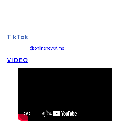
TikTok
@onlinenewstime
VIDEO