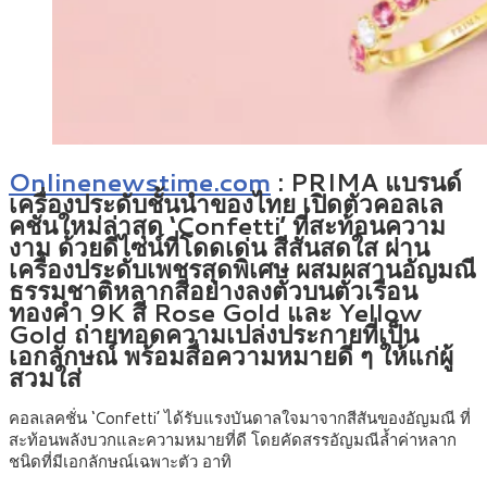
Onlinenewstime.com
:
PRIMA แบรนด์
เครื่องประดับชั้นนำของไทย เปิดตัวคอลเล
คชั่นใหม่ล่าสุด ‘Confetti’ ที่สะท้อนความ
งาม ด้วยดีไซน์ที่โดดเด่น สีสันสดใส ผ่าน
เครื่องประดับเพชรสุดพิเศษ ผสมผสานอัญมณี
ธรรมชาติหลากสีอย่างลงตัวบนตัวเรือน
ทองคำ 9K สี Rose Gold และ Yellow
Gold ถ่ายทอดความเปล่งประกายที่เป็น
เอกลักษณ์ พร้อมสื่อความหมายดี ๆ ให้แก่ผู้
สวมใส่
คอลเลคชั่น ‘Confetti’ ได้รับแรงบันดาลใจมาจากสีสันของอัญมณี ที่
สะท้อนพลังบวกและความหมายที่ดี โดยคัดสรรอัญมณีล้ำค่าหลาก
ชนิดที่มีเอกลักษณ์เฉพาะตัว อาทิ