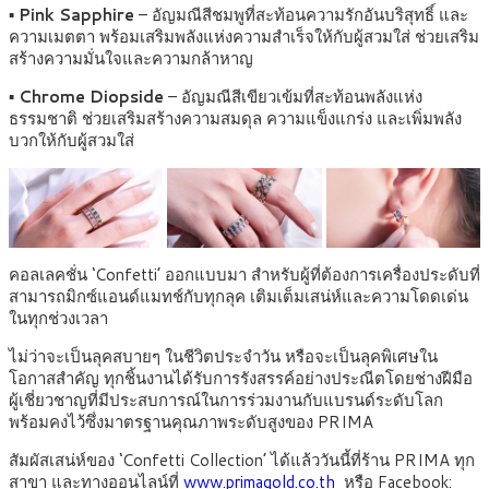
▪
Pink Sapphire
– อัญมณีสีชมพูที่สะท้อนความรักอันบริสุทธิ์ และ
ความเมตตา พร้อมเสริมพลังแห่งความสำเร็จให้กับผู้สวมใส่ ช่วยเสริม
สร้างความมั่นใจและความกล้าหาญ
▪
Chrome Diopside
– อัญมณีสีเขียวเข้มที่สะท้อนพลังแห่ง
ธรรมชาติ ช่วยเสริมสร้างความสมดุล ความแข็งแกร่ง และเพิ่มพลัง
บวกให้กับผู้สวมใส่
คอลเลคชั่น ‘Confetti’ ออกแบบมา สำหรับผู้ที่ต้องการเครื่องประดับที่
สามารถมิกซ์แอนด์แมทช์กับทุกลุค เติมเต็มเสน่ห์และความโดดเด่น
ในทุกช่วงเวลา
ไม่ว่าจะเป็นลุคสบายๆ ในชีวิตประจำวัน หรือจะเป็นลุคพิเศษใน
โอกาสสำคัญ ทุกชิ้นงานได้รับการรังสรรค์อย่างประณีตโดยช่างฝีมือ
ผู้เชี่ยวชาญที่มีประสบการณ์ในการร่วมงานกับแบรนด์ระดับโลก
พร้อมคงไว้ซึ่งมาตรฐานคุณภาพระดับสูงของ PRIMA
สัมผัสเสน่ห์ของ ‘Confetti Collection’ ได้แล้ววันนี้ที่ร้าน PRIMA ทุก
สาขา และทางออนไลน์ที่
www.primagold.co.th
หรือ Facebook: