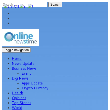
Search
Toggle navigation
Home
News Update
Business News
Event
Digi News
Apps Update
Crypto Currency
Health
Opinions
Top Stories
World