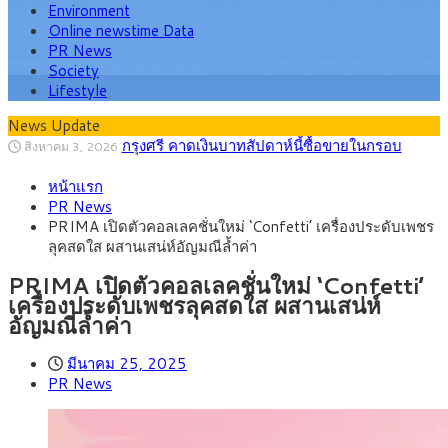
Environment
Online newstime Data
PR News
Society
Lifestyle
News Update
กรุงศรี คาดเงินบาทสัปดาห์นี้ซื้อขายในกรอบ
สิงหาคม 3, 2026
33.00-33.60 ติดตามข้อมูลจ้างงานสหรัฐฯ
“เอกนิติ” เปิดเครื่องยนต์เศรษฐกิจใหม่ของไทย
สิงหาคม 1, 2026
หน้าแรก
เดินหน้า 5 ยุทธศาสตร์ รื้อโครงสร้างเศรษฐกิจ ดันไทยโตเต็ม
ภัยเงียบใกล้ตัวเด็ก LSD “แสตมป์เมา” ยาเสพ
กรกฎาคม 27, 2026
PR News
ศักยภาพ
ติดลายการ์ตูน กรมศุลกากร เตือนผู้ปกครองเฝ้าระวัง หลังยึดล็อต
กรุงศรี คาดเงินบาทสัปดาห์นี้ (27–31 ก.ค.
กรกฎาคม 27, 2026
PRIMA เปิดตัวคอลเลคชั่นใหม่ ‘Confetti’ เครื่องประดับเพชร
ใหญ่จากเยอรมนี
2569) ซื้อขายในกรอบ 33.40-34.00 มองเฟดคงดอกเบี้ย
ครม.ไฟเขียวหลักการ ร่าง พ.ร.ฎ. เปิดทาง รฟม.เดิน
สิงหาคม 5, 2026
ลุคสดใส ผสานเสน่ห์อัญมณีล้ำค่า
หน้ารถไฟฟ้าสงขลา โมโนเรล 12.54 กม. เชื่อมเมืองหาดใหญ่
สธ.ชี้ รพ.รัฐแบกรับผู้ป่วยบัตรทอง 87% แต่ได้งบ
สิงหาคม 4, 2026
รายหัวเพียง 2,618 บาท เสนอทบทวนจัดสรรงบให้สอดคล้องภาระ
PRIMA เปิดตัวคอลเลคชั่นใหม่ ‘Confetti’
งานจริง
เครื่องประดับเพชรลุคสดใส ผสานเสน่ห์
อัญมณีล้ำค่า
มีนาคม 25, 2025
PR News