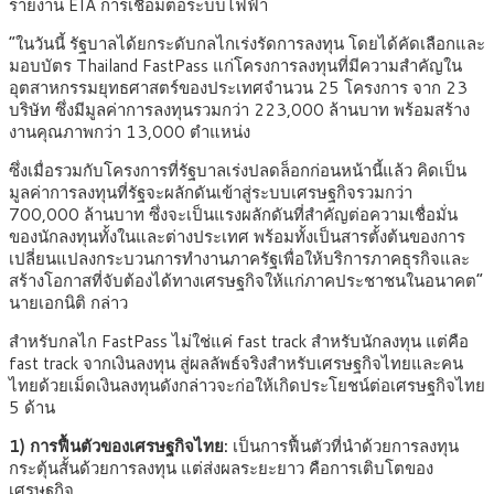
รายงาน EIA การเชื่อมต่อระบบไฟฟ้า
“ในวันนี้ รัฐบาลได้ยกระดับกลไกเร่งรัดการลงทุน โดยได้คัดเลือกและ
มอบบัตร Thailand FastPass แก่โครงการลงทุนที่มีความสำคัญใน
อุตสาหกรรมยุทธศาสตร์ของประเทศจำนวน 25 โครงการ จาก 23
บริษัท ซึ่งมีมูลค่าการลงทุนรวมกว่า 223,000 ล้านบาท พร้อมสร้าง
งานคุณภาพกว่า 13,000 ตำแหน่ง
ซึ่งเมื่อรวมกับโครงการที่รัฐบาลเร่งปลดล็อกก่อนหน้านี้แล้ว คิดเป็น
มูลค่าการลงทุนที่รัฐจะผลักดันเข้าสู่ระบบเศรษฐกิจรวมกว่า
700,000 ล้านบาท ซึ่งจะเป็นแรงผลักดันที่สำคัญต่อความเชื่อมั่น
ของนักลงทุนทั้งในและต่างประเทศ พร้อมทั้งเป็นสารตั้งต้นของการ
เปลี่ยนแปลงกระบวนการทำงานภาครัฐเพื่อให้บริการภาคธุรกิจและ
สร้างโอกาสที่จับต้องได้ทางเศรษฐกิจให้แก่ภาคประชาชนในอนาคต”
นายเอกนิติ กล่าว
สำหรับกลไก FastPass ไม่ใช่แค่ fast track สำหรับนักลงทุน แต่คือ
fast track จากเงินลงทุน สู่ผลลัพธ์จริงสำหรับเศรษฐกิจไทยและคน
ไทยด้วยเม็ดเงินลงทุนดังกล่าวจะก่อให้เกิดประโยชน์ต่อเศรษฐกิจไทย
5 ด้าน
1) การฟื้นตัวของเศรษฐกิจไทย
:
เป็นการฟื้นตัวที่นำด้วยการลงทุน
กระตุ้นสั้นด้วยการลงทุน แต่ส่งผลระยะยาว คือการเติบโตของ
เศรษฐกิจ