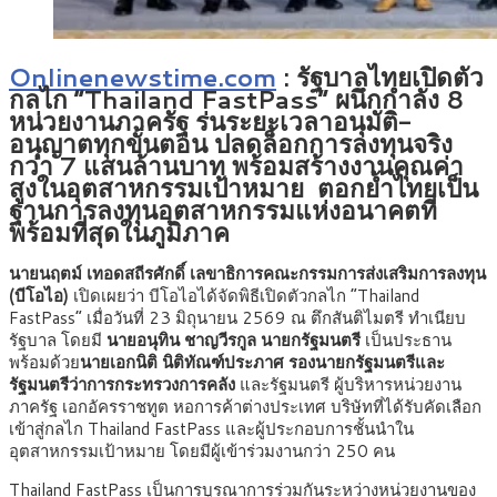
Onlinenewstime.com
:
รัฐบาลไทยเปิดตัว
กลไก “Thailand FastPass” ผนึกกำลัง 8
หน่วยงานภาครัฐ ร่นระยะเวลาอนุมัติ-
อนุญาตทุกขั้นตอน ปลดล็อกการลงทุนจริง
กว่า 7 แสนล้านบาท พร้อมสร้างงานคุณค่า
สูงในอุตสาหกรรมเป้าหมาย ตอกย้ำไทยเป็น
ฐานการลงทุนอุตสาหกรรมแห่งอนาคตที่
พร้อมที่สุดในภูมิภาค
นายนฤตม์ เทอดสถีรศักดิ์ เลขาธิการคณะกรรมการส่งเสริมการลงทุน
(บีโอไอ)
เปิดเผยว่า บีโอไอได้จัดพิธีเปิดตัวกลไก “Thailand
FastPass” เมื่อวันที่ 23 มิถุนายน 2569 ณ ตึกสันติไมตรี ทำเนียบ
รัฐบาล โดยมี
นายอนุทิน ชาญวีรกูล นายกรัฐมนตรี
เป็นประธาน
พร้อมด้วย
นายเอกนิติ นิติทัณฑ์ประภาศ รองนายกรัฐมนตรีและ
รัฐมนตรีว่าการกระทรวงการคลัง
และรัฐมนตรี ผู้บริหารหน่วยงาน
ภาครัฐ เอกอัครราชทูต หอการค้าต่างประเทศ บริษัทที่ได้รับคัดเลือก
เข้าสู่กลไก Thailand FastPass และผู้ประกอบการชั้นนำใน
อุตสาหกรรมเป้าหมาย โดยมีผู้เข้าร่วมงานกว่า 250 คน
Thailand FastPass เป็นการบูรณาการร่วมกันระหว่างหน่วยงานของ