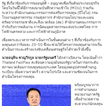
รัฐ ที่เกี่ยวข้องกับการขออนุมัติ – อนุญาตเพื่อเริ่มต้นประกอบธุรกิจ
โดยในวันนี้ได้มีการลงนามบันทึกความเข้าใจ (MOU) ร่วมกัน
ระหว่าง สำนักงานคณะกรรมการส่งเสริมการลงทุน (บีโอไอ) กรม
โรงงานอุตสาหกรรม กรมศุลกากร สำนักงานนโยบายและแผน
ทรัพยากรธรรมชาติและสิ่งแวดล้อม (สผ.) สำนักงานคณะกรรมการ
กำกับกิจการพลังงาน การนิคมอุตสาหกรรมแห่งประเทศไทย การ
ไฟฟ้านครหลวง และการไฟฟ้าส่วนภูมิภาค
เพื่อลดระยะเวลาการดำเนินการในขั้นตอนต่าง ๆ ที่เกี่ยวข้องกับการ
ลงทุนลงกว่าร้อยละ 20-50 ซึ่งจะช่วยให้โครงการลงทุนสามารถเริ่ม
ดำเนินการและสร้างแรงขับเคลื่อนเศรษฐกิจได้รวดเร็วยิ่งขึ้น
นายอนุทิน ชาญวีรกูล นายกรัฐมนตรี
ได้กล่าวเปิดงาน โดยเน้นย้ำว่า
Thailand FastPass สะท้อนความมุ่งมั่นของรัฐบาลในการยกระดับ
สภาพแวดล้อมการลงทุนของประเทศ โดยมุ่งลดอุปสรรคด้านกฎ
ระเบียบ เพิ่มความรวดเร็ว ความโปร่งใส และความชัดเจนในการ
ดำเนินโครงการลงทุน
พร้อมบูรณาการ
การทำงานของ
หน่วยงานภาครัฐ
เพื่ออำนวยความ
สะดวกแก่นักลงทุน