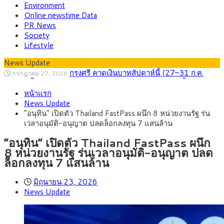
Environment
Online newstime Data
PR News
Society
Lifestyle
News Update
กรุงศรี คาดเงินบาทสัปดาห์นี้ (27–31 ก.ค.
กรกฎาคม 27, 2026
2569) ซื้อขายในกรอบ 33.40-34.00 มองเฟดคงดอกเบี้ย
ครม.ไฟเขียวหลักการ ร่าง พ.ร.ฎ. เปิดทาง รฟม.เดิน
สิงหาคม 5, 2026
หน้าแรก
หน้ารถไฟฟ้าสงขลา โมโนเรล 12.54 กม. เชื่อมเมืองหาดใหญ่
สธ.ชี้ รพ.รัฐแบกรับผู้ป่วยบัตรทอง 87% แต่ได้งบ
สิงหาคม 4, 2026
News Update
รายหัวเพียง 2,618 บาท เสนอทบทวนจัดสรรงบให้สอดคล้องภาระ
กรุงศรี คาดเงินบาทสัปดาห์นี้ซื้อขายในกรอบ
สิงหาคม 3, 2026
“อนุทิน” เปิดตัว Thailand FastPass ผนึก 8 หน่วยงานรัฐ ร่น
งานจริง
33.00-33.60 ติดตามข้อมูลจ้างงานสหรัฐฯ
“เอกนิติ” เปิดเครื่องยนต์เศรษฐกิจใหม่ของไทย
สิงหาคม 1, 2026
เวลาอนุมัติ-อนุญาต ปลดล็อกลงทุน 7 แสนล้าน
เดินหน้า 5 ยุทธศาสตร์ รื้อโครงสร้างเศรษฐกิจ ดันไทยโตเต็ม
ภัยเงียบใกล้ตัวเด็ก LSD “แสตมป์เมา” ยาเสพ
กรกฎาคม 27, 2026
ศักยภาพ
ติดลายการ์ตูน กรมศุลกากร เตือนผู้ปกครองเฝ้าระวัง หลังยึดล็อต
“อนุทิน” เปิดตัว Thailand FastPass ผนึก
ใหญ่จากเยอรมนี
8 หน่วยงานรัฐ ร่นเวลาอนุมัติ-อนุญาต ปลด
ล็อกลงทุน 7 แสนล้าน
มิถุนายน 23, 2026
News Update