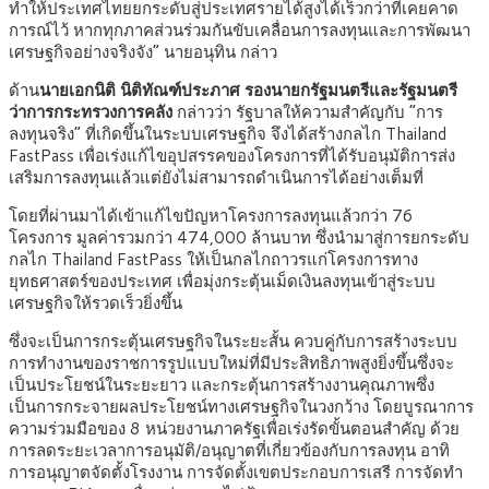
ทำให้ประเทศไทยยกระดับสู่ประเทศรายได้สูงได้เร็วกว่าที่เคยคาด
การณ์ไว้ หากทุกภาคส่วนร่วมกันขับเคลื่อนการลงทุนและการพัฒนา
เศรษฐกิจอย่างจริงจัง” นายอนุทิน กล่าว
ด้าน
นายเอกนิติ นิติทัณฑ์ประภาศ รองนายกรัฐมนตรีและรัฐมนตรี
ว่าการกระทรวงการคลัง
กล่าวว่า รัฐบาลให้ความสำคัญกับ “การ
ลงทุนจริง” ที่เกิดขึ้นในระบบเศรษฐกิจ จึงได้สร้างกลไก Thailand
FastPass เพื่อเร่งแก้ไขอุปสรรคของโครงการที่ได้รับอนุมัติการส่ง
เสริมการลงทุนแล้วแต่ยังไม่สามารถดำเนินการได้อย่างเต็มที่
โดยที่ผ่านมาได้เข้าแก้ไขปัญหาโครงการลงทุนแล้วกว่า 76
โครงการ มูลค่ารวมกว่า 474,000 ล้านบาท ซึ่งนำมาสู่การยกระดับ
กลไก Thailand FastPass ให้เป็นกลไกถาวรแก่โครงการทาง
ยุทธศาสตร์ของประเทศ เพื่อมุ่งกระตุ้นเม็ดเงินลงทุนเข้าสู่ระบบ
เศรษฐกิจให้รวดเร็วยิ่งขึ้น
ซึ่งจะเป็นการกระตุ้นเศรษฐกิจในระยะสั้น ควบคู่กับการสร้างระบบ
การทำงานของราชการรูปแบบใหม่ที่มีประสิทธิภาพสูงยิ่งขึ้นซึ่งจะ
เป็นประโยชน์ในระยะยาว และกระตุ้นการสร้างงานคุณภาพซึ่ง
เป็นการกระจายผลประโยชน์ทางเศรษฐกิจในวงกว้าง โดยบูรณาการ
ความร่วมมือของ 8 หน่วยงานภาครัฐเพื่อเร่งรัดขั้นตอนสำคัญ ด้วย
การลดระยะเวลาการอนุมัติ/อนุญาตที่เกี่ยวข้องกับการลงทุน อาทิ
การอนุญาตจัดตั้งโรงงาน การจัดตั้งเขตประกอบการเสรี การจัดทำ