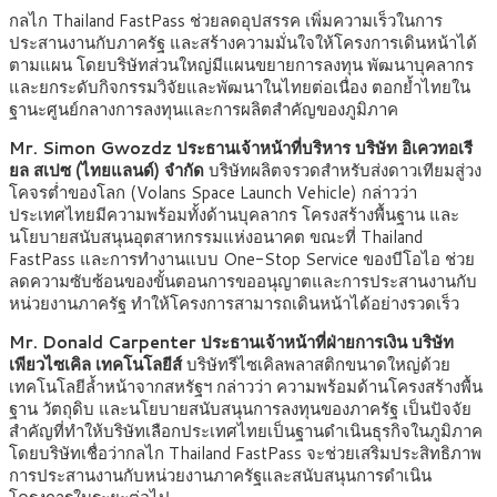
กลไก Thailand FastPass ช่วยลดอุปสรรค เพิ่มความเร็วในการ
ประสานงานกับภาครัฐ และสร้างความมั่นใจให้โครงการเดินหน้าได้
ตามแผน โดยบริษัทส่วนใหญ่มีแผนขยายการลงทุน พัฒนาบุคลากร
และยกระดับกิจกรรมวิจัยและพัฒนาในไทยต่อเนื่อง ตอกย้ำไทยใน
ฐานะศูนย์กลางการลงทุนและการผลิตสำคัญของภูมิภาค
Mr. Simon Gwozdz ประธานเจ้าหน้าที่บริหาร บริษัท อิเควทอเรี
ยล สเปซ (ไทยแลนด์) จำกัด
บริษัทผลิตจรวดสำหรับส่งดาวเทียมสู่วง
โคจรต่ำของโลก (Volans Space Launch Vehicle) กล่าวว่า
ประเทศไทยมีความพร้อมทั้งด้านบุคลากร โครงสร้างพื้นฐาน และ
นโยบายสนับสนุนอุตสาหกรรมแห่งอนาคต ขณะที่ Thailand
FastPass และการทำงานแบบ One-Stop Service ของบีโอไอ ช่วย
ลดความซับซ้อนของขั้นตอนการขออนุญาตและการประสานงานกับ
หน่วยงานภาครัฐ ทำให้โครงการสามารถเดินหน้าได้อย่างรวดเร็ว
Mr. Donald Carpenter ประธานเจ้าหน้าที่ฝ่ายการเงิน บริษัท
เพียวไซเคิล เทคโนโลยีส์
บริษัทรีไซเคิลพลาสติกขนาดใหญ่ด้วย
เทคโนโลยีล้ำหน้าจากสหรัฐฯ กล่าวว่า ความพร้อมด้านโครงสร้างพื้น
ฐาน วัตถุดิบ และนโยบายสนับสนุนการลงทุนของภาครัฐ เป็นปัจจัย
สำคัญที่ทำให้บริษัทเลือกประเทศไทยเป็นฐานดำเนินธุรกิจในภูมิภาค
โดยบริษัทเชื่อว่ากลไก Thailand FastPass จะช่วยเสริมประสิทธิภาพ
การประสานงานกับหน่วยงานภาครัฐและสนับสนุนการดำเนิน