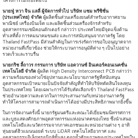
โครงการในระยะต่อไป
นายฟู่ หวา จิน แลลี่ ผู้จัดการทั่วไป บริษัท แซม พรีซิชั่น
(ประเทศไทย) จำกัด
ผู้ผลิตชิ้นส่วนเครื่องยนต์สำหรับอากาศยาน
พาณิชย์ เครื่องบินเจ็ต และผลิตชิ้นส่วนเครื่องจักรสำหรับ
อุตสาหกรรมเซมิคอนดักเตอร์ กล่าวว่า ประเทศไทยมีจุดแข็งด้าน
ทำเลที่ตั้ง การคมนาคมขนส่ง และการสนับสนุนจากภาครัฐ โดย
Thailand FastPass มีส่วนสำคัญในการเร่งรัดการขอใบอนุญาตจาก
หน่วยงานที่เกี่ยวข้อง ช่วยให้กระบวนการอนุมัติต่าง ๆ เป็นไปอย่าง
รวดเร็วและราบรื่น
นายกริช ลี้ถาวร กรรมการ บริษัท แอดวานซ์ อินเตอร์คอนเนคชั่น
เทคโนโลยี จำกัด
ผู้ผลิต High Density Interconnect PCB กล่าวว่า
ความพร้อมของห่วงโซ่อุปทานและนโยบายภาครัฐที่สนับสนุน
อุตสาหกรรมเป้าหมายเป็นปัจจัยสำคัญที่ทำให้บริษัทตัดสินใจลงทุน
ในประเทศไทย โดยเฉพาะการได้รับคัดเลือกเข้า Thailand FastPass
ช่วยอำนวยความสะดวกในการประสานงานกับหน่วยงานภาครัฐ
ทำให้โครงการสามารถดำเนินการได้อย่างมีประสิทธิภาพมากยิ่งขึ้น
ในการจัดงานครั้งนี้ นายกรัฐมนตรีและคณะได้เยี่ยมชมนิทรรศการ
และบูธแสดงศักยภาพอุตสาหกรรมแห่งอนาคตของไทย ซึ่งนำเสนอ
เทคโนโลยีและนวัตกรรมจากภาคเอกชนและหน่วยงานต่าง ๆ อาทิ
หุ่นยนต์ฮิวแมนนอยด์ ระบบ LiDAR เทคโนโลยีอวกาศ และ
อุตสาหกรรมอิเล็กทรอนิกส์ขั้นสูง ตอกย้ำศักยภาพของประเทศไทยใน