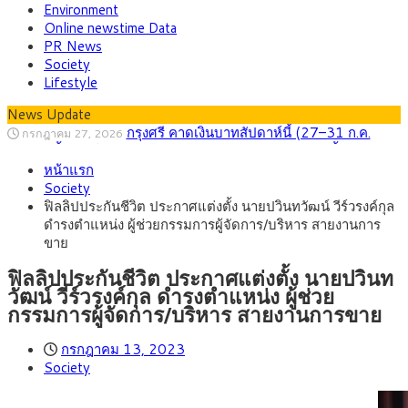
Environment
Online newstime Data
PR News
Society
Lifestyle
News Update
กรุงศรี คาดเงินบาทสัปดาห์นี้ (27–31 ก.ค.
กรกฎาคม 27, 2026
2569) ซื้อขายในกรอบ 33.40-34.00 มองเฟดคงดอกเบี้ย
ครม.ไฟเขียวหลักการ ร่าง พ.ร.ฎ. เปิดทาง รฟม.เดิน
สิงหาคม 5, 2026
หน้าแรก
หน้ารถไฟฟ้าสงขลา โมโนเรล 12.54 กม. เชื่อมเมืองหาดใหญ่
สธ.ชี้ รพ.รัฐแบกรับผู้ป่วยบัตรทอง 87% แต่ได้งบ
สิงหาคม 4, 2026
Society
รายหัวเพียง 2,618 บาท เสนอทบทวนจัดสรรงบให้สอดคล้องภาระ
กรุงศรี คาดเงินบาทสัปดาห์นี้ซื้อขายในกรอบ
สิงหาคม 3, 2026
ฟิลลิปประกันชีวิต ประกาศแต่งตั้ง นายปวินทวัฒน์ วีร์วรงค์กุล
งานจริง
33.00-33.60 ติดตามข้อมูลจ้างงานสหรัฐฯ
“เอกนิติ” เปิดเครื่องยนต์เศรษฐกิจใหม่ของไทย
สิงหาคม 1, 2026
ดำรงตำแหน่ง ผู้ช่วยกรรมการผู้จัดการ/บริหาร สายงานการ
เดินหน้า 5 ยุทธศาสตร์ รื้อโครงสร้างเศรษฐกิจ ดันไทยโตเต็ม
ภัยเงียบใกล้ตัวเด็ก LSD “แสตมป์เมา” ยาเสพ
กรกฎาคม 27, 2026
ขาย
ศักยภาพ
ติดลายการ์ตูน กรมศุลกากร เตือนผู้ปกครองเฝ้าระวัง หลังยึดล็อต
ใหญ่จากเยอรมนี
ฟิลลิปประกันชีวิต ประกาศแต่งตั้ง นายปวินท
วัฒน์ วีร์วรงค์กุล ดำรงตำแหน่ง ผู้ช่วย
กรรมการผู้จัดการ/บริหาร สายงานการขาย
กรกฎาคม 13, 2023
Society