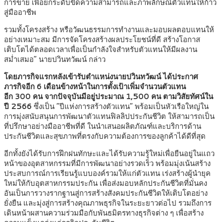
การขาย เพื่อยกระดับขีดความสามารถและภาพลักษณ์ตัวแทนให้ก้าว
สู่มืออาชีพ
รวมทั้งโครงสร้าง หรือวัฒนธรรมการทำงานและมอบผลตอบแทนให้
อย่างเหมาะสม มีการจัดโครงสร้างผลประโยชน์ที่ดี สร้างโอกาส
เติบโตได้ตลอดเวลาเพื่อเป็นกำลังใจสำหรับตัวแทนให้มีผลงาน
สม่ำเสมอ” นายปวินทวัฒน์ กล่าว
โดยภารกิจแรกหลังเข้ารับตำแหน่งนายปวินทวัฒน์ ได้ประกาศ
ภารกิจอีก 6 เดือนข้างหน้าในการตั้งเป้าเพิ่มจำนวนตัวแทน
อีก 300 คน จากปัจจุบันมีอยู่ประมาณ 1,500 คน ตามวิสัยทัศน์ใน
ปี 2566
ซึ่งเป็น “ปีแห่งการสร้างตัวแทน” พร้อมเป็นหัวเรือใหญ่ใน
การมุ่งสนับสนุนการพัฒนาตัวแทนฟิลลิปประกันชีวิต ให้สามารถเป็น
ที่ปรึกษาอย่างมืออาชีพที่ดี ในนำเสนอผลิตภัณฑ์และบริการด้าน
ประกันชีวิตและสุขภาพที่ตรงกับความต้องการของลูกค้าได้ดีที่สุด
อีกทั้งยังได้รับการฝึกฝนทักษะและได้รับความรู้ใหม่เพื่อยืนอยู่ในแถว
หน้าของอุตสาหกรรมที่มีการพัฒนาอย่างรวดเร็ว พร้อมมุ่งเน้นสร้าง
ประสบการณ์การเรียนรู้แบบองค์รวมให้แก่ตัวแทน เร่งสร้างผู้นำยุค
ใหม่ให้กับอุตสาหกรรมประกัน เพื่อส่งมอบหลักประกันชีวิตที่มั่นคง
อันเป็นการวางรากฐานสู่การสร้างสังคมประกันชีวิตให้เติบโตอย่าง
ยั่งยืน และมุ่งสู่การสร้างคุณภาพธุรกิจในระยะยาวต่อไป รวมถึงการ
เดินหน้าผสานความร่วมมือกับพันธมิตรทางธุรกิจต่าง ๆ เพื่อสร้าง