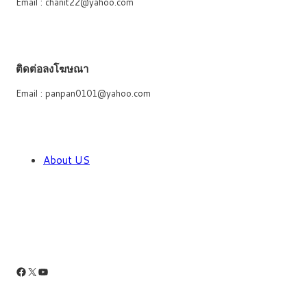
Email : chanit22@yahoo.com
ติดต่อลงโฆษณา
Email : panpan0101@yahoo.com
About US
Facebook
X
YouTube