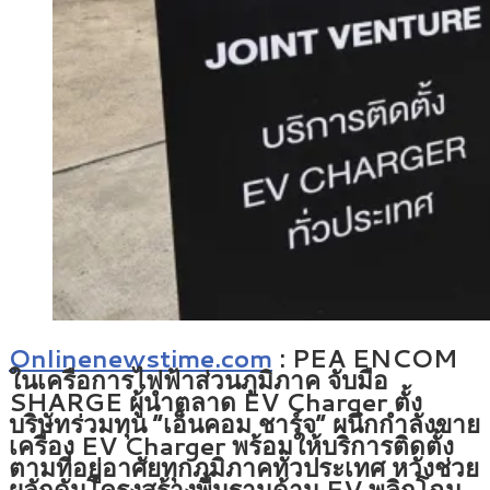
Onlinenewstime.com
: PEA ENCOM
ในเครือการไฟฟ้าส่วนภูมิภาค จับมือ
SHARGE ผู้นำตลาด EV Charger ตั้ง
บริษัทร่วมทุน “เอ็นคอม ชาร์จ” ผนึกกำลังขาย
เครื่อง EV Charger พร้อมให้บริการติดตั้ง
ตามที่อยู่อาศัยทุกภูมิภาคทั่วประเทศ หวังช่วย
ผลักดันโครงสร้างพื้นฐานด้าน EV พลิกโฉม