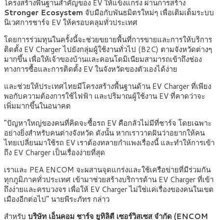
โครงสร้างพื้นฐานสำคัญของ EV ให้แข็งแกร่ง ผ่านการสร้าง
Stronger Ecosystem
จับมือกับพันธมิตรใหม่ๆ เพื่อเติมเต็มระบบ
นิเวศการชาร์จ EV ให้ครอบคลุมทั่วประเทศ
โดยการร่วมทุนในครั้งนี้จะช่วยขยายพื้นที่การขายและการให้บริการ
ติดตั้ง EV Charger ไปยังกลุ่มผู้ใช้งานทั่วไป (B2C) ตามจังหวัดต่างๆ
มากขึ้น เพื่อให้เจ้าของบ้านและคอนโดมิเนียมสามารถเข้าถึงช่อง
ทางการซื้อและการติดตั้ง EV ในจังหวัดของตัวเองได้ง่าย
และช่วยให้ประเทศไทยมีโครงสร้างพื้นฐานด้าน EV Charger ที่เพียง
พอกับความต้องการใช้ไฟฟ้า และปริมาณผู้ใช้งาน EV ที่คาดว่าจะ
เพิ่มมากขึ้นในอนาคต
“ปัญหาใหญ่ของคนที่คิดจะซื้อรถ EV คือกลัวไม่มีที่ชาร์จ โดยเฉพาะ
อย่างยิ่งสำหรับคนต่างจังหวัด ดังนั้น หากเราวาดฝันว่าอยากให้คน
ไทยเปลี่ยนมาใช้รถ EV เราต้องทลายกำแพงเรื่องนี้ และทำให้การเข้า
ถึง EV Charger เป็นเรื่องง่ายที่สุด
เราและ PEA ENCOM จะผสานจุดแกร่งและใช้เครือข่ายที่มีร่วมกัน
ทุกภูมิภาคทั่วประเทศ เข้ามาช่วยสร้างบริการด้าน EV Charger ที่เข้า
ถึงง่ายและครบวงจร เพื่อให้ EV Charger ไม่ใช่แค่เรื่องของคนในเขต
เมืองอีกต่อไป” นายพีระภัทร กล่าว
สำหรับ
บริษัท
เอ็นคอม ชาร์จ ยูทิลิตี เซอร์วิสเซส จำกัด (ENCOM