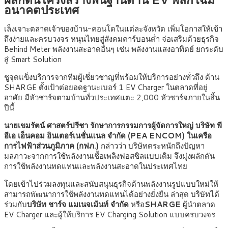
อนาคตประเทศ
เล็งเจาะตลาดเจ้าของบ้าน-คอนโดในแต่ละจังหวัด เพิ่มโอกาสให้เข้า
ถึงง่ายและครบวงจร หนุนไทยสู่สังคมคาร์บอนต่ำ จ่อเสริมด้วยธุรกิจ
Behind Meter พลังงานสะอาดอื่นๆ เช่น พลังงานแสงอาทิตย์ ยกระดับ
สู่ Smart Solution
ชูจุดแข็งบริการจากทีมผู้เชี่ยวชาญที่พร้อมให้บริการอย่างทั่วถึง ด้าน
SHARGE ตั้งเป้าต่อยอดฐานะเบอร์ 1 EV Charger ในตลาดที่อยู่
อาศัย มีหัวชาร์จตามบ้านทั่วประเทศแตะ 2,000 หัวชาร์จภายในสิ้น
ปีนี้
นายเขมรัตน์ ศาสตร์ปรีชา รักษาการกรรมการผู้จัดการใหญ่ บริษัท พี
อีเอ เอ็นคอม อินเตอร์เนชั่นแนล จำกัด (PEA ENCOM) ในเครือ
การไฟฟ้าส่วนภูมิภาค (กฟภ.)
กล่าวว่า บริษัทตระหนักถึงปัญหา
มลภาวะจากการใช้พลังงานเชื้อเพลิงฟอสซิลแบบเดิม จึงมุ่งผลักดัน
การใช้พลังงานทดแทนและพลังงานสะอาดในประเทศไทย
โดยเข้าไปร่วมลงทุนและสนับสนุนธุรกิจด้านพลังงานรูปแบบใหม่ให้
สามารถพัฒนาการใช้พลังงานทดแทนได้อย่างยั่งยืน ล่าสุด บริษัทได้
ร่วมกับ
บริษัท ชาร์จ แมเนจเม้นท์ จำกัด
หรือ
SHARGE
ผู้นำตลาด
EV Charger และผู้ให้บริการ EV Charging Solution แบบครบวงจร