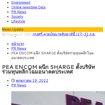
Environment
Online newstime Data
PR News
Society
Lifestyle
News Update
กรุงศรี คาดเงินบาทสัปดาห์นี้ (27–31 ก.ค.
กรกฎาคม 27, 2026
2569) ซื้อขายในกรอบ 33.40-34.00 มองเฟดคงดอกเบี้ย
ครม.ไฟเขียวหลักการ ร่าง พ.ร.ฎ. เปิดทาง รฟม.เดิน
สิงหาคม 5, 2026
หน้าแรก
หน้ารถไฟฟ้าสงขลา โมโนเรล 12.54 กม. เชื่อมเมืองหาดใหญ่
สธ.ชี้ รพ.รัฐแบกรับผู้ป่วยบัตรทอง 87% แต่ได้งบ
สิงหาคม 4, 2026
PR News
รายหัวเพียง 2,618 บาท เสนอทบทวนจัดสรรงบให้สอดคล้องภาระ
กรุงศรี คาดเงินบาทสัปดาห์นี้ซื้อขายในกรอบ
สิงหาคม 3, 2026
PEA ENCOM ผนึก SHARGE ตั้งบริษัทร่วมทุนพลิกโฉม
งานจริง
33.00-33.60 ติดตามข้อมูลจ้างงานสหรัฐฯ
“เอกนิติ” เปิดเครื่องยนต์เศรษฐกิจใหม่ของไทย
สิงหาคม 1, 2026
อนาคตประเทศ
เดินหน้า 5 ยุทธศาสตร์ รื้อโครงสร้างเศรษฐกิจ ดันไทยโตเต็ม
ภัยเงียบใกล้ตัวเด็ก LSD “แสตมป์เมา” ยาเสพ
กรกฎาคม 27, 2026
ศักยภาพ
ติดลายการ์ตูน กรมศุลกากร เตือนผู้ปกครองเฝ้าระวัง หลังยึดล็อต
PEA ENCOM ผนึก SHARGE ตั้งบริษัท
ใหญ่จากเยอรมนี
ร่วมทุนพลิกโฉมอนาคตประเทศ
พฤษภาคม 19, 2022
PR News