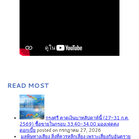
READ MOST
กรุงศรี คาดเงินบาทสัปดาห์นี้ (27–31 ก.ค.
2569) ซื้อขายในกรอบ 33.40-34.00 มองเฟดคง
ดอกเบี้ย
posted on กรกฎาคม 27, 2026
มลพิษทางเสียง สิ่งที่ควรหลีกเลี่ยง เพราะเสี่ยงกับอันตราย