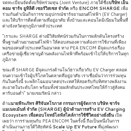
จดทะเบียนจัดตั้งบริษัทร่วมทุน (Joint Venture) ภายใต้ชื่อ
บริษัท เอ็น
คอม ชาร์จ ยูทิลิตี เซอร์วิสเซส จำกัด
หรือ
ENCOM SHARGE
เพื่อ
ร่วมกันดำเนินกิจการขายอุปกรณ์ชาร์จยานยนต์ไฟฟ้า (EV Charger)
และให้บริการติดตั้งตามที่อยู่อาศัย ทั้งบ้านและคอนโดมิเนียมในพื้นที่
ต่างจังหวัดทุกภูมิภาคทั่วประเทศ
“เราและ SHARGE ต่างมีวิสัยทัศน์ร่วมกันในการผลักดันโครงสร้าง
พื้นฐานด้านยานยนต์ไฟฟ้า ให้ตอบสนองความต้องการใช้งานที่เพียง
พอของคนทั่วประเทศในอนาคต ทาง PEA ENCOM มีจุดแกร่งเรื่อง
เครือข่ายผู้เชี่ยวชาญด้านพลังงานไฟฟ้าที่พร้อมเข้าไปให้บริการในทุก
ภูมิภาค
ขณะที่ SHARGE มีจุดแกร่งด้านโนว์ฮาวเกี่ยวกับ EV Charger ตลอด
จนความเข้าใจผู้บริโภคในตลาดที่อยู่อาศัย เราเชื่อมั่นว่าการร่วมทุน
กันในครั้งนี้ จะพลิกโฉมอนาคตประเทศให้สอดรับกับทิศทางพลังงาน
สะอาดในระดับโลก พร้อมทั้งช่วยผลักดันประเทศไทยให้ก้าวสู่สังคม
คาร์บอนต่ำ” นายเขมรัตน์ กล่าว
ด้าน
นายพีระภัทร ศิริจันทโรภาส กรรมการผู้จัดการ บริษัท ชาร์จ
แมเนจเม้นท์ จำกัด (SHARGE) ผู้นำด้านการสร้าง EV Charging
Ecosystem เพื่อตอบโจทย์ไลฟ์สไตล์การใช้ชีวิตอย่างยั่งยืน
เปิด
เผยว่า การร่วมทุนกับ PEA ENCOM ในครั้งนี้ ถือเป็นหนึ่งในการ
ดำเนินงานภายใต้วิสัยทัศน์
Scale Up EV Future
ที่มุ่งพัฒนา