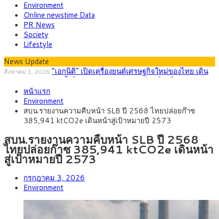
Environment
Online newstime Data
PR News
Society
Lifestyle
News Update
“เอกนิติ” เปิดเครื่องยนต์เศรษฐกิจใหม่ของไทย เดิน
สิงหาคม 1, 2026
หน้า 5 ยุทธศาสตร์ รื้อโครงสร้างเศรษฐกิจ ดันไทยโตเต็มศักยภาพ
ภัยเงียบใกล้ตัวเด็ก LSD “แสตมป์เมา” ยาเสพติด
กรกฎาคม 27, 2026
หน้าแรก
ลายการ์ตูน กรมศุลกากร เตือนผู้ปกครองเฝ้าระวัง หลังยึดล็อตใหญ่
กรุงศรี คาดเงินบาทสัปดาห์นี้ (27–31 ก.ค.
กรกฎาคม 27, 2026
Environment
จากเยอรมนี
2569) ซื้อขายในกรอบ 33.40-34.00 มองเฟดคงดอกเบี้ย
ครม.ไฟเขียวหลักการ ร่าง พ.ร.ฎ. เปิดทาง รฟม.เดิน
สิงหาคม 5, 2026
สบน.รายงานความคืบหน้า SLB ปี 2568 ไทยปล่อยก๊าซ
หน้ารถไฟฟ้าสงขลา โมโนเรล 12.54 กม. เชื่อมเมืองหาดใหญ่
สธ.ชี้ รพ.รัฐแบกรับผู้ป่วยบัตรทอง 87% แต่ได้งบราย
สิงหาคม 4, 2026
385,941 ktCO2e เดินหน้าสู่เป้าหมายปี 2573
หัวเพียง 2,618 บาท เสนอทบทวนจัดสรรงบให้สอดคล้องภาระงาน
กรุงศรี คาดเงินบาทสัปดาห์นี้ซื้อขายในกรอบ
สิงหาคม 3, 2026
จริง
33.00-33.60 ติดตามข้อมูลจ้างงานสหรัฐฯ
สบน.รายงานความคืบหน้า SLB ปี 2568
ไทยปล่อยก๊าซ 385,941 ktCO2e เดินหน้า
สู่เป้าหมายปี 2573
กรกฎาคม 3, 2026
Environment