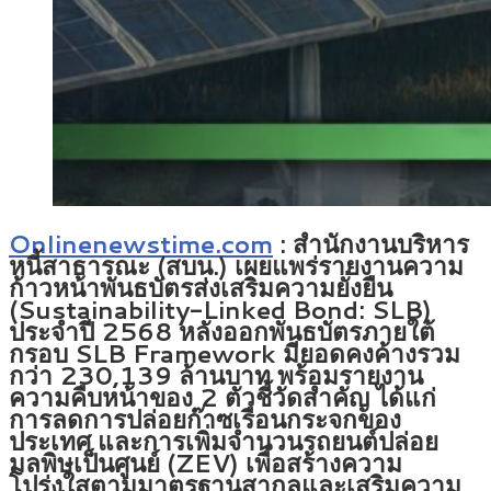
Onlinenewstime.com
: สำนักงานบริหาร
หนี้สาธารณะ (สบน.) เผยแพร่รายงานความ
ก้าวหน้าพันธบัตรส่งเสริมความยั่งยืน
(Sustainability-Linked Bond: SLB)
ประจำปี 2568 หลังออกพันธบัตรภายใต้
กรอบ SLB Framework มียอดคงค้างรวม
กว่า 230,139 ล้านบาท พร้อมรายงาน
ความคืบหน้าของ 2 ตัวชี้วัดสำคัญ ได้แก่
การลดการปล่อยก๊าซเรือนกระจกของ
ประเทศ และการเพิ่มจำนวนรถยนต์ปล่อย
มลพิษเป็นศูนย์ (ZEV) เพื่อสร้างความ
โปร่งใสตามมาตรฐานสากลและเสริมความ