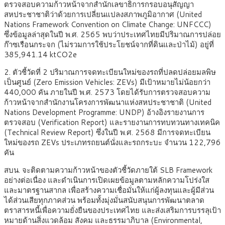
ตรวจสอบความก้าวหน้าจากสำนักเลขาธิการกรอบอนุสัญญา
สหประชาชาติว่าด้วยการเปลี่ยนแปลงสภาพภูมิอากาศ (United
Nations Framework Convention on Climate Change: UNFCCC)
ซึ่งข้อมูลล่าสุดในปี พ.ศ. 2565 พบว่าประเทศไทยมีปริมาณการปล่อย
ก๊าซเรือนกระจก (ไม่รวมการใช้ประโยชน์จากที่ดินและป่าไม้) อยู่ที่
385,941.14 ktCO2e
2. ตัวชี้วัดที่ 2 ปริมาณการจดทะเบียนใหม่ของรถที่ปลดปล่อยมลพิษ
เป็นศูนย์ (Zero Emission Vehicles: ZEVs) มีเป้าหมายไม่น้อยกว่า
440,000 คัน ภายในปี พ.ศ. 2573 โดยได้รับการตรวจสอบความ
ก้าวหน้าจากสำนักงานโครงการพัฒนาแห่งสหประชาชาติ (United
Nations Development Programme: UNDP) อ้างอิงรายงานการ
ตรวจสอบ (Verification Report) และรายงานการทบทวนทางเทคนิค
(Technical Review Report) ซึ่งในปี พ.ศ. 2568 มีการจดทะเบียน
ใหม่ของรถ ZEVs ประเภทรถยนต์นั่งและรถกระบะ จำนวน 122,796
คัน
สบน. จะติดตามความก้าวหน้าของตัวชี้วัดภายใต้ SLB Framework
อย่างต่อเนื่อง และดำเนินการเปิดเผยข้อมูลตามหลักความโปร่งใส
และมาตรฐานสากล เพื่อสร้างความเชื่อมั่นให้แก่ผู้ลงทุนและผู้มีส่วน
ได้ส่วนเสียทุกภาคส่วน พร้อมทั้งมุ่งมั่นสนับสนุนการพัฒนาตลาด
ตราสารหนี้เพื่อความยั่งยืนของประเทศไทย และส่งเสริมการบรรลุเป้า
หมายด้านสิ่งแวดล้อม สังคม และธรรมาภิบาล (Environmental,