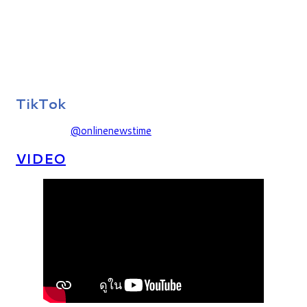
TikTok
@onlinenewstime
VIDEO