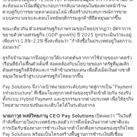
สะท้อนแนวโน้มที่ผู้ประกอบการกลับมาลงทุนในช่องทางหน้าร้าน
ควบคู่กับการขยายตลาดออนไลน์ เพื่อสร้างประสบการณ์การขาย
แบบครบวงจรและตอบโจทย์พฤติกรรมลูกค้าที่ยืดหยุ่นมากขึ้น
ขณะเดียวกัน ตัวเลขเศรษฐกิจภาพรวมของไทยปรากฏว่า อัตราการ
ขยายตัวทางเศรษฐกิจ (GDP growth) ปี 2025 ถูกประเมินว่าจะอยู่
เพียงราว 1.8%–2.2% ซึ่งสะท้อนว่า “กำลังซื้อในประเทศอยู่ในสภาวะ
อ่อนแรง”
ธุรกิจจำนวนมากจึงอยู่ภายใต้แรงกดดันจากการใช้จ่ายของภาคครัว
เรือนที่ยังไม่ฟื้นตัวเต็มที่ สอดคล้องกับนโยบายของภาครัฐที่มุ่งผลัก
ดันเศรษฐกิจดิจิทัลและการค้าข้ามพรมแดน เพื่อดึงเม็ดเงินต่างชาติ
หมุนเวียนเข้าสู่ระบบเศรษฐกิจไทยมากขึ้น
Pay Solutions จึงวางเป้าหมายยกระดับบทบาทสู่การเป็น “Payment
Infrastructure” ที่เชื่อมโยงทุกภาคส่วนของธุรกิจเข้าด้วยกัน รองรับ
ทั้งระบบ Hybrid Payment และธุรกรรมจากต่างประเทศ เพื่อให้ธุรกิจ
ไทยสามารถแข่งขันและเติบโตได้ในระดับสากล
นายภาวุธ พงษ์วิทยภานุ
CEO Pay Solutions
เปิดเผยว่า “ในวันที่
กำลังซื้อภายในประเทศยังชะลอตัว การดึงเม็ดเงินจากต่างชาติและ
การเปิดรับช่องทางการชำระเงินจากทั่วโลกคือทางรอดของธุรกิจไทย
Pay Solutions พร้อมเป็นโครงสร้างพื้นฐานการชำระเงินที่เชื่อม