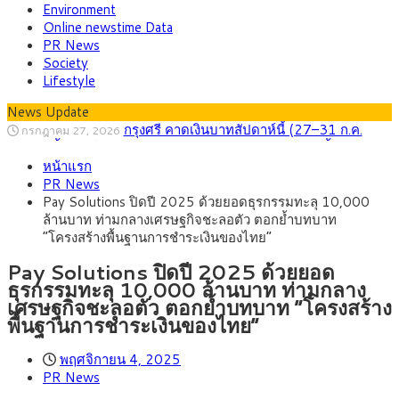
Environment
Online newstime Data
PR News
Society
Lifestyle
News Update
กรุงศรี คาดเงินบาทสัปดาห์นี้ (27–31 ก.ค.
กรกฎาคม 27, 2026
2569) ซื้อขายในกรอบ 33.40-34.00 มองเฟดคงดอกเบี้ย
ครม.ไฟเขียวหลักการ ร่าง พ.ร.ฎ. เปิดทาง รฟม.เดิน
สิงหาคม 5, 2026
หน้าแรก
หน้ารถไฟฟ้าสงขลา โมโนเรล 12.54 กม. เชื่อมเมืองหาดใหญ่
สธ.ชี้ รพ.รัฐแบกรับผู้ป่วยบัตรทอง 87% แต่ได้งบ
สิงหาคม 4, 2026
PR News
รายหัวเพียง 2,618 บาท เสนอทบทวนจัดสรรงบให้สอดคล้องภาระ
กรุงศรี คาดเงินบาทสัปดาห์นี้ซื้อขายในกรอบ
สิงหาคม 3, 2026
Pay Solutions ปิดปี 2025 ด้วยยอดธุรกรรมทะลุ 10,000
งานจริง
33.00-33.60 ติดตามข้อมูลจ้างงานสหรัฐฯ
“เอกนิติ” เปิดเครื่องยนต์เศรษฐกิจใหม่ของไทย
สิงหาคม 1, 2026
ล้านบาท ท่ามกลางเศรษฐกิจชะลอตัว ตอกย้ำบทบาท
เดินหน้า 5 ยุทธศาสตร์ รื้อโครงสร้างเศรษฐกิจ ดันไทยโตเต็ม
ภัยเงียบใกล้ตัวเด็ก LSD “แสตมป์เมา” ยาเสพ
กรกฎาคม 27, 2026
“โครงสร้างพื้นฐานการชำระเงินของไทย”
ศักยภาพ
ติดลายการ์ตูน กรมศุลกากร เตือนผู้ปกครองเฝ้าระวัง หลังยึดล็อต
ใหญ่จากเยอรมนี
Pay Solutions ปิดปี 2025 ด้วยยอด
ธุรกรรมทะลุ 10,000 ล้านบาท ท่ามกลาง
เศรษฐกิจชะลอตัว ตอกย้ำบทบาท “โครงสร้าง
พื้นฐานการชำระเงินของไทย”
พฤศจิกายน 4, 2025
PR News