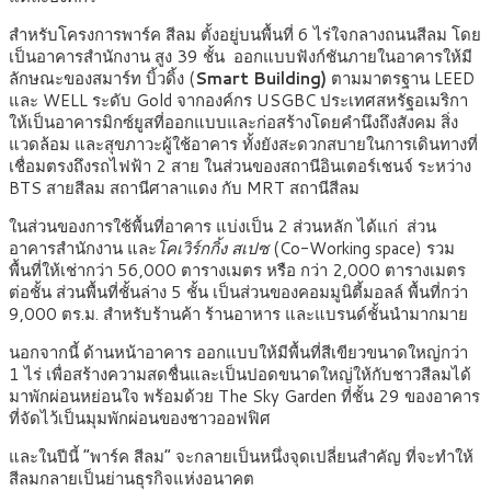
สำหรับโครงการพาร์ค สีลม ตั้งอยู่บนพื้นที่ 6 ไร่ใจกลางถนนสีลม โดย
เป็นอาคารสำนักงาน สูง 39 ชั้น ออกแบบฟังก์ชันภายในอาคารให้มี
ลักษณะของสมาร์ท บิ้วดิ้ง (
Smart Building)
ตามมาตรฐาน LEED
และ WELL ระดับ Gold จากองค์กร USGBC ประเทศสหรัฐอเมริกา
ให้เป็นอาคารมิกซ์ยูสที่ออกแบบและก่อสร้างโดยคำนึงถึงสังคม สิ่ง
แวดล้อม และสุขภาวะผู้ใช้อาคาร ทั้งยังสะดวกสบายในการเดินทางที่
เชื่อมตรงถึงรถไฟฟ้า 2 สาย ในส่วนของสถานีอินเตอร์เชนจ์ ระหว่าง
BTS สายสีลม สถานีศาลาแดง กับ MRT สถานีสีลม
ในส่วนของการใช้พื้นที่อาคาร แบ่งเป็น 2 ส่วนหลัก ได้แก่ ส่วน
อาคารสำนักงาน และ
โคเวิร์กกิ้ง สเปซ
(Co-Working space) รวม
พื้นที่ให้เช่ากว่า 56,000 ตารางเมตร หรือ กว่า 2,000 ตารางเมตร
ต่อชั้น ส่วนพื้นที่ชั้นล่าง 5 ชั้น เป็นส่วนของคอมมูนิตี้มอลล์ พื้นที่กว่า
9,000 ตร.ม. สำหรับร้านค้า ร้านอาหาร และแบรนด์ชั้นนำมากมาย
นอกจากนี้ ด้านหน้าอาคาร ออกแบบให้มีพื้นที่สีเขียวขนาดใหญ่กว่า
1 ไร่ เพื่อสร้างความสดชื่นและเป็นปอดขนาดใหญ่ให้กับชาวสีลมได้
มาพักผ่อนหย่อนใจ พร้อมด้วย The Sky Garden ที่ชั้น 29 ของอาคาร
ที่จัดไว้เป็นมุมพักผ่อนของชาวออฟฟิศ
และในปีนี้ “พาร์ค สีลม” จะกลายเป็นหนึ่งจุดเปลี่ยนสำคัญ ที่จะทำให้
สีลมกลายเป็นย่านธุรกิจแห่งอนาคต