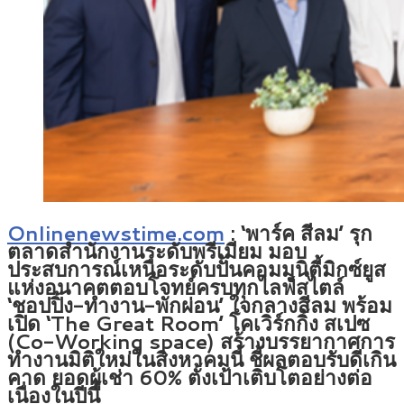
Onlinenewstime.com
: ‘พาร์ค สีลม’ รุก
ตลาดสำนักงานระดับพรีเมียม มอบ
ประสบการณ์เหนือระดับปั้นคอมมูนิตี้มิกซ์ยูส
แห่งอนาคตตอบโจทย์ครบทุกไลฟ์สไตล์
‘ชอปปิ้ง-ทำงาน-พักผ่อน’ ใจกลางสีลม พร้อม
เปิด ‘The Great Room’ โคเวิร์กกิ้ง สเปซ
(Co-Working space) สร้างบรรยากาศการ
ทำงานมิติใหม่ในสิงหาคมนี้ ชี้ผลตอบรับดีเกิน
คาด ยอดผู้เช่า 60% ตั้งเป้าเติบโตอย่างต่อ
เนื่องในปีนี้