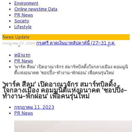
Environment
Online newstime Data
PR News
Society
Lifestyle
News Update
กรุงศรี คาดเงินบาทสัปดาห์นี้ (27–31 ก.ค.
กรกฎาคม 27, 2026
2569) ซื้อขายในกรอบ 33.40-34.00 มองเฟดคงดอกเบี้ย
ครม.ไฟเขียวหลักการ ร่าง พ.ร.ฎ. เปิดทาง รฟม.เดิน
สิงหาคม 5, 2026
หน้าแรก
หน้ารถไฟฟ้าสงขลา โมโนเรล 12.54 กม. เชื่อมเมืองหาดใหญ่
สธ.ชี้ รพ.รัฐแบกรับผู้ป่วยบัตรทอง 87% แต่ได้งบราย
สิงหาคม 4, 2026
PR News
หัวเพียง 2,618 บาท เสนอทบทวนจัดสรรงบให้สอดคล้องภาระงาน
กรุงศรี คาดเงินบาทสัปดาห์นี้ซื้อขายในกรอบ
สิงหาคม 3, 2026
‘พาร์ค สีลม’ เปิดอาณาจักร สมาร์ทบิลดิ้งใจกลางเมือง คอมมูนิ
จริง
33.00-33.60 ติดตามข้อมูลจ้างงานสหรัฐฯ
“เอกนิติ” เปิดเครื่องยนต์เศรษฐกิจใหม่ของไทย เดิน
สิงหาคม 1, 2026
ตี้แห่งอนาคต ‘ชอปปิ้ง-ทำงาน-พักผ่อน’ เพื่อคนรุ่นใหม่
หน้า 5 ยุทธศาสตร์ รื้อโครงสร้างเศรษฐกิจ ดันไทยโตเต็มศักยภาพ
ภัยเงียบใกล้ตัวเด็ก LSD “แสตมป์เมา” ยาเสพติด
กรกฎาคม 27, 2026
ลายการ์ตูน กรมศุลกากร เตือนผู้ปกครองเฝ้าระวัง หลังยึดล็อตใหญ่
‘พาร์ค สีลม’ เปิดอาณาจักร สมาร์ทบิลดิ้ง
จากเยอรมนี
ใจกลางเมือง คอมมูนิตี้แห่งอนาคต ‘ชอปปิ้ง-
ทำงาน-พักผ่อน’ เพื่อคนรุ่นใหม่
กรกฎาคม 11, 2023
PR News