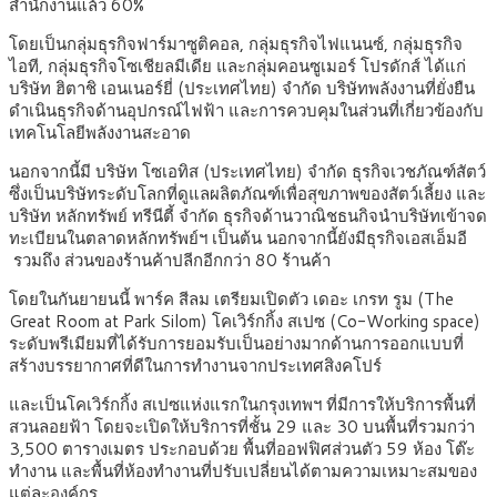
สำนักงานแล้ว 60%
โดยเป็นกลุ่มธุรกิจฟาร์มาซูติคอล, กลุ่มธุรกิจไฟแนนซ์, กลุ่มธุรกิจ
ไอที, กลุ่มธุรกิจโซเชียลมีเดีย และกลุ่มคอนซูเมอร์ โปรดักส์ ได้แก่
บริษัท ฮิตาชิ เอนเนอร์ยี่ (ประเทศไทย) จำกัด บริษัทพลังงานที่ยั่งยืน
ดำเนินธุรกิจด้านอุปกรณ์ไฟฟ้า และการควบคุมในส่วนที่เกี่ยวข้องกับ
เทคโนโลยีพลังงานสะอาด
นอกจากนี้มี บริษัท โซเอทิส (ประเทศไทย) จำกัด ธุรกิจเวชภัณฑ์สัตว์
ซึ่งเป็นบริษัทระดับโลกที่ดูแลผลิตภัณฑ์เพื่อสุขภาพของสัตว์เลี้ยง และ
บริษัท หลักทรัพย์ ทรีนีตี้ จำกัด ธุรกิจด้านวาณิชธนกิจนำบริษัทเข้าจด
ทะเบียนในตลาดหลักทรัพย์ฯ เป็นต้น นอกจากนี้ยังมีธุรกิจเอสเอ็มอี
รวมถึง ส่วนของร้านค้าปลีกอีกกว่า 80 ร้านค้า
โดยในกันยายนนี้ พาร์ค สีลม เตรียมเปิดตัว เดอะ เกรท รูม (The
Great Room at Park Silom) โคเวิร์กกิ้ง สเปซ (Co-Working space)
ระดับพรีเมียมที่ได้รับการยอมรับเป็นอย่างมากด้านการออกแบบที่
สร้างบรรยากาศที่ดีในการทำงานจากประเทศสิงคโปร์​
และเป็นโคเวิร์กกิ้ง สเปซแห่งแรกในกรุงเทพฯ ที่มีการให้บริการพื้นที่
สวนลอยฟ้า โดยจะเปิดให้บริการที่ชั้น 29 และ 30 บนพื้นที่รวมกว่า
3,500 ตารางเมตร ประกอบด้วย พื้นที่ออฟฟิศส่วนตัว 59 ห้อง โต๊ะ
ทำงาน และพื้นที่ห้องทำงานที่ปรับเปลี่ยนได้ตามความเหมาะสมของ
แต่ละองค์กร