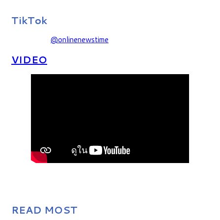
TikTok
@onlinenewstime
VIDEO
READ MOST