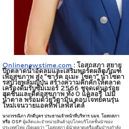
Onlinenewstime.com
:
โอสถสภา สยาย
ปีกตลาดน้ำอัดลมและเสริมพอร์ตผลิตภัณฑ์
เพื่อสุขภาพ ส่ง “ชาร์ค อุเมะ โซดา” น้ำโซดา
รสบ๊วยพลัมญี่ปุ่น สร้างความคึกคักให้ตลาด
เครื่องดื่มรับซัมเมอร์ 2566 ชูจุดเด่นอร่อย
สดชื่นและดีต่อสุขภาพ ทั้ง 0 แคลอรี่ ไม่มี
น้ำตาล พร้อมด้วยวิตามิน ตอบโจทย์คนรุ่น
ใหม่เจนวายแอคทีฟไลฟ์สไตล์
นางวรรณิภา ภักดีบุตร ประธานเจ้าหน้าที่บริหาร บมจ. โอสถสภา
หรือ OSP
ผู้ผลิตและจำหน่ายสินค้าอุปโภคบริโภคชั้นนำของ
ประเทศไทย เปิดเผยว่า “โอสถสภา ผู้นำตลาดเครื่องดื่มบำรุงกำลัง