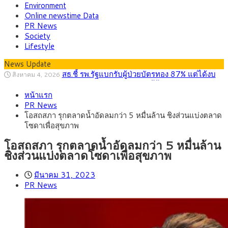
Environment
Online newstime Data
PR News
Society
Lifestyle
News Update
สธ.ชี้ รพ.รัฐแบกรับผู้ป่วยบัตรทอง 87% แต่ได้งบ
สิงหาคม 4, 2026
รายหัวเพียง 2,618 บาท เสนอทบทวนจัดสรรงบให้สอดคล้องภาระ
กรุงศรี คาดเงินบาทสัปดาห์นี้ซื้อขายในกรอบ
สิงหาคม 3, 2026
งานจริง
หน้าแรก
33.00-33.60 ติดตามข้อมูลจ้างงานสหรัฐฯ
“เอกนิติ” เปิดเครื่องยนต์เศรษฐกิจใหม่ของไทย
สิงหาคม 1, 2026
PR News
เดินหน้า 5 ยุทธศาสตร์ รื้อโครงสร้างเศรษฐกิจ ดันไทยโตเต็ม
ภัยเงียบใกล้ตัวเด็ก LSD “แสตมป์เมา” ยาเสพ
กรกฎาคม 27, 2026
โอสถสภา รุกตลาดน้ำอัดลมกว่า 5 หมื่นล้าน ชิงส่วนแบ่งตลาด
ศักยภาพ
ติดลายการ์ตูน กรมศุลกากร เตือนผู้ปกครองเฝ้าระวัง หลังยึดล็อต
กรุงศรี คาดเงินบาทสัปดาห์นี้ (27–31 ก.ค.
กรกฎาคม 27, 2026
โซดาเพื่อสุขภาพ
ใหญ่จากเยอรมนี
2569) ซื้อขายในกรอบ 33.40-34.00 มองเฟดคงดอกเบี้ย
ครม.ไฟเขียวหลักการ ร่าง พ.ร.ฎ. เปิดทาง รฟม.เดิน
สิงหาคม 5, 2026
หน้ารถไฟฟ้าสงขลา โมโนเรล 12.54 กม. เชื่อมเมืองหาดใหญ่
โอสถสภา รุกตลาดน้ำอัดลมกว่า 5 หมื่นล้าน
ชิงส่วนแบ่งตลาดโซดาเพื่อสุขภาพ
มีนาคม 31, 2023
PR News