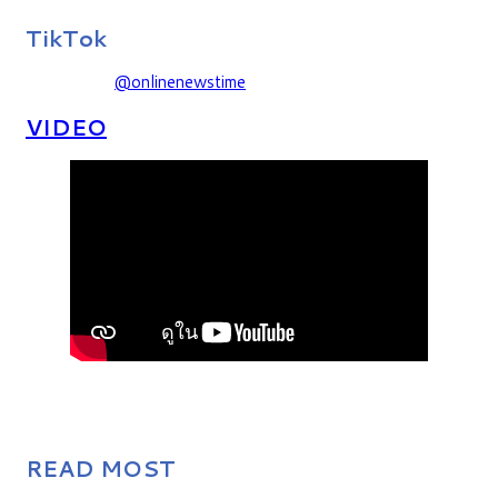
TikTok
@onlinenewstime
VIDEO
READ MOST