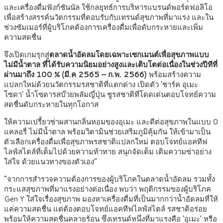
และเครื่องดื่มฟังก์ชันนัล ใช้กลยุทธ์การบริหารแบรนด์พอร์ตฟอลิโอ
เพื่อสร้างสรรค์นวัตกรรมที่ตอบรับกับเทรนด์สุขภาพที่มาแรง และใน
ช่วงซัมเมอร์ที่ผู้บริโภคต้องการเครื่องดื่มเพื่อดับกระหายและเพิ่ม
ความสดชื่น
จึงเปิดเกมรุกสู่
ตลาดน้ำอัดลมโดยเฉพาะเซกเมนต์เพื่อสุขภาพแบบ
ไม่มีน้ำตาล ที่ได้รับความนิยมอย่างสูงและเติบโตต่อเนื่องในช่วงปีทีที่
ผ่านมาถึง 100 % (มี.ค 2565 – ก.พ. 2566)
พร้อมสร้างความ
แปลกใหม่ด้วยนวัตกรรมรสชาติที่แตกต่าง เปิดตัว ‘ชาร์ค อุเมะ
โซดา’ น้ำโซดารสบ๊วยพลัมญี่ปุ่น ชูรสชาติที่โดดเด่นตอบโจทย์ความ
สดชื่นดับกระหายในทุกโอกาส
ให้ความเปรี้ยวซ่าผสานกลิ่นหอมของอุเมะ และดีต่อสุขภาพในแบบ 0
แคลอรี่ ไม่มีน้ำตาล พร้อมวิตามินช่วยเสริมภูมิคุ้มกัน ให้เข้ามาเป็น
ตัวเลือกเครื่องดื่มเพื่อสุขภาพรสชาติแปลกใหม่ ตอบโจทย์แอคทีฟ
ไลฟ์สไตล์ที่เต็มไปด้วยความท้าทาย สนุกจัดเต็ม เติมความซ่าอย่าง
ใส่ใจ ด้วยแนวทางของตัวเอง”
“จากการสำรวจความต้องการของผู้บริโภคในตลาดน้ำอัดลม รวมทั้ง
กระแสสุขภาพที่มาแรงอย่างต่อเนื่อง พบว่า พฤติกรรมของผู้บริโภค
Gen Y ใส่ใจเรื่องสุขภาพ มองหาเครื่องดื่มที่เป็นมากกว่าน้ำอัดลมที่ให้
แค่ความสดชื่น แต่ต้องตอบโจทย์แอคทีฟไลฟ์สไตล์ รสชาติอร่อย
พร้อมให้ความสดชื่นคลายร้อน ซึ่งเทรนด์หนึ่งที่มาแรงคือ ‘อุเมะ’ หรือ