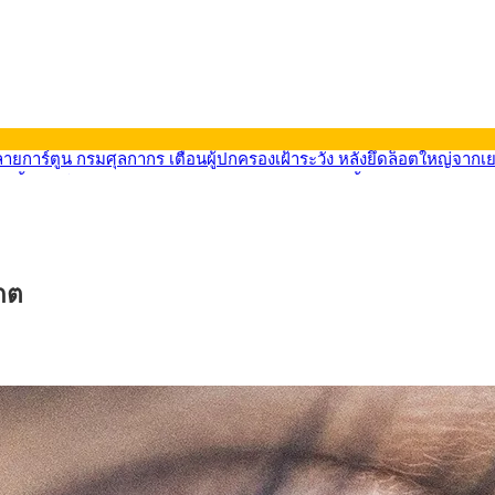
569) ซื้อขายในกรอบ 33.40-34.00 มองเฟดคงดอกเบี้ย
นหน้ารถไฟฟ้าสงขลา โมโนเรล 12.54 กม. เชื่อมเมืองหาดใหญ่
บรายหัวเพียง 2,618 บาท เสนอทบทวนจัดสรรงบให้สอดคล้องภาระงานจริง
0-33.60 ติดตามข้อมูลจ้างงานสหรัฐฯ
นหน้า 5 ยุทธศาสตร์ รื้อโครงสร้างเศรษฐกิจ ดันไทยโตเต็มศักยภาพ
ลายการ์ตูน กรมศุลกากร เตือนผู้ปกครองเฝ้าระวัง หลังยึดล็อตใหญ่จากเ
กต