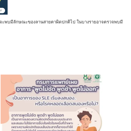
สาทตาจะพบมีลักษณะของลานสายตาผิดปกติไป ในบางรายอาจตรวจพบมี