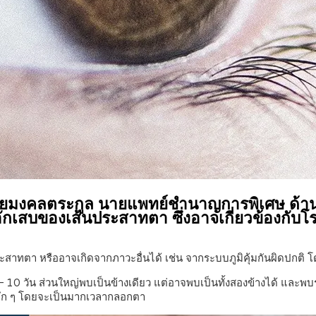
ชัยมงคลตระกูล นายแพทย์ชำนาญการพิเศษ ด้า
รอักเสบของเส้นประสาทตา ซึ่งอาจเกี่ยวข้องกั
ประสาทตา หรืออาจเกิดจากภาวะอื่นได้ เช่น จากระบบภูมิคุ้มกันผิดปกติ 
0 วัน ส่วนใหญ่พบเป็นข้างเดียว แต่อาจพบเป็นทั้งสองข้างได้ และพบร่
าลึก ๆ โดยจะเป็นมากเวลากลอกตา