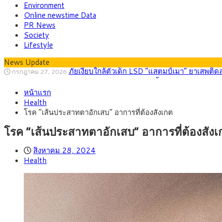
Environment
Online newstime Data
PR News
Society
Lifestyle
News Update
กรุงศรี คาดเงินบาทสัปดาห์นี้ (27–31 ก.ค. 2
กรกฎาคม 27, 2026
ครม.ไฟเขียวหลักการ ร่าง พ.ร.ฎ. เปิดทาง รฟม.เดิ
สิงหาคม 5, 2026
หน้าแรก
สธ.ชี้ รพ.รัฐแบกรับผู้ป่วยบัตรทอง 87% แต่ได้ง
สิงหาคม 4, 2026
Health
กรุงศรี คาดเงินบาทสัปดาห์นี้ซื้อขายในกรอบ 33.0
สิงหาคม 3, 2026
โรค “เส้นประสาทตาอักเสบ” อาการที่ต้องสังเกต
“เอกนิติ” เปิดเครื่องยนต์เศรษฐกิจใหม่ของไทย เดิ
สิงหาคม 1, 2026
ภัยเงียบใกล้ตัวเด็ก LSD “แสตมป์เมา” ยาเสพติด
กรกฎาคม 27, 2026
โรค “เส้นประสาทตาอักเสบ” อาการที่ต้องสังเ
สิงหาคม 28, 2024
Health