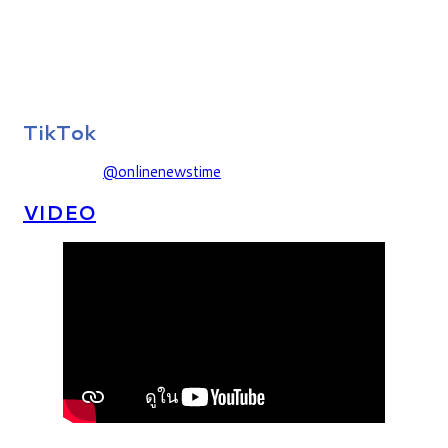
TikTok
@onlinenewstime
VIDEO