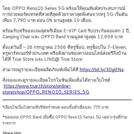
โดย OPPO Reno10 Series 5G พร้อมให้คุณสัมผัสประสบการณ์
การถ่ายพอร์ตเทรตที่สวยที่สุดด้วยราคาสุดพิเศษจากทรู 5G เริ่มต้น
เพียง 7,790 บาท ผ่อน 0% นานสูงสุด 10 เดือน
พร้อมรับฟรีของแถมสุดพรีเมียม E-VIP Card รับประกันจอแตก 1 ปี,
Camping Chair และ OPPO Band รวมมูลค่าสูงสุด 12,698 บาท
ตั้งแต่วันนี้ – 26 กรกฎาคม 2566 ที่ทรูช็อป, ทรูช็อปใน 7-Eleven,
ทรูพาร์ทเนอร์ทั่วประเทศ หรือสั่งผ่านช่องทางออนไลน์ส่งฟรีถึงบ้าน
ได้ที่ True Store และ LINE@ True Store
สามารถดูรายละเอียดผลิตภัณฑ์เพิ่มได้ที่
https://bit.ly/3DgiENa
สั่งจองและดูรายละเอียดโปรโมชันเพิ่มเติมได้ทางเว็บไซต์
https://www.true.th/store/online-
store/shop/OPPO_RENO10_SERIES_5G
*เงื่อนไขเป็นไปตามที่บริษัทกำหนด ผ่อนขั้นต่ำเดือนละ 779 บาท
*ของแถม OPPO Band เมื่อซื้อ OPPO Reno10 Series 5G เฉพาะรุ่นที่ร่วม
รายการ
Share this: