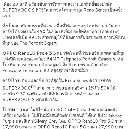
เพียง 28 นาที พร้อมชิปการจัดการพลังงานเอกสิทธิ์ของบริษัท
SUPERVOOC S ที่ใช้ในสมาร์ตโฟนตระกูล Reno Series เป็นครั้ง
แรก
ซึ่งเป็นสถาปัตยกรรมที่ช่วยลดพื้นที่ใช้สอยของส่วนประกอบในการ
ชาร์จได้รวดเร็วถึง 45% ในขณะที่เพิ่มประสิทธิภาพการคายประจุ
แบตเตอรี่เป็น 99.5% สำหรับผู้ใช้ที่ต้องการสัมผัสประสบการณ์ที่เป็น
ที่สุดของ The Portrait Expert
OPPO Reno10 Pro+ 5G
สมาร์ตโฟนที่ถ่ายพอร์ตเทรตสวยที่สุด
แห่งปีด้วยพลังของกล้อง 64MP Telephoto Portrait Camera ระดับ
โปรที่สามารถซูมออปติคอลสูงสุดถึง 3 เท่า พร้อมด้วยกล้อง
Periscope Telephoto สเปคสูงสุดเท่าที่เคยมีมา
ชาร์จไวระดับแฟลกชิปเร็วที่สุดใน Reno Series ด้วย 100W
TM
SUPERVOOC
สามารถชาร์จแบตเตอรี่จาก 1% ถึง 50% ได้
ภายใน 9.30 นาที และยังมีชิปการจัดการพลังงานของ
SUPERVOOC S เช่นเดียวกัน
โดยทั้ง 2 รุ่นมาในดีไซน์แบบ 3D Dual – Curved ขอบจอและตัว
เครื่องบางเฉียบ ในสีใหม่มีเสน่ห์ระดับไฮเอนด์ ได้แก่ สีม่วง Glossy
Purple และสีเทา Silvery Grey โดย OPPO Reno10 Pro 5G ราคา
17,990 บาท และ OPPO Reno10 Pro+ 5G ราคา 27,990 บาท