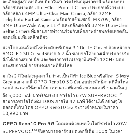
ละเอียดสูงสุดเท่าที่เคยมีมาในสมาร์ตโฟนกลุ่มราคานี้ พร้อมระบบ
กล้องอันทรงพลัง Ultra-Clear Portrait Camera ประกอบด้วยระบบ
กล้องหลัก 64MP Ultra-Clear Main Camera, กล้อง 32MP
Telephoto Portrait Camera พร้อมกับเซ็นเซอร์ IMX709, กล้อง
8MP Ultra-Wide Angle 112° และกล้องเซลฟี่ 32MP Ultra-Clear
Selfie Camera ที่ผสานการทำงานร่วมกันเพื่อภาพถ่ายพอร์ตเทรตอัน
ยอดเยี่ยมเพียงคลิกเดียว
สวยโดดเด่นด้วยดีไซน์ระดับพรีเมียม 3D Dual – Curved ด้วยหน้าจอ
AMOLED 3D Curved ขนาด 6.7 นิ้ว ขอบจอโค้งบางเฉียบรับการจับ
ถือได้อย่างสบายมือ และอัตราการรีเฟรชสูงพิเศษถึง 120Hz มอบ
ประสบการณ์ การรับชมภาพที่ลื่นไหล
มาใน 2 สีใหม่สะดุดตา ไม่ว่าจะเป็น สีฟ้า Ice Blue หรือสีเทา Silvery
Grey นอกจากนี้ OPPO Reno10 5G ยังมอบประสิทธิภาพที่ลื่นไหล
รอบด้าน และใช้งานได้ยาวนานกว่าที่เคยด้วยแบตเตอรี่ ขนาดใหญ่
TM
ถึง 5,000 mAh มาพร้อมระบบชาร์จไว 67W SUPERVOOC
สามารถชาร์จได้เต็ม 100% ภายใน 47 นาที ใช้งานได้ อย่างจุใจ
ตลอดทั้งวัน โดย OPPO Reno10 5G จะวางจำหน่ายในราคา
13,990 บาท
OPPO Reno10 Pro 5G
โดดเด่นด้วยเทคโนโลยีชาร์จไว 80W
TM
SUPERVOOC
ซึ่งสามารถชาร์จแบตเตอรี่เต็ม 100% ในเวลา