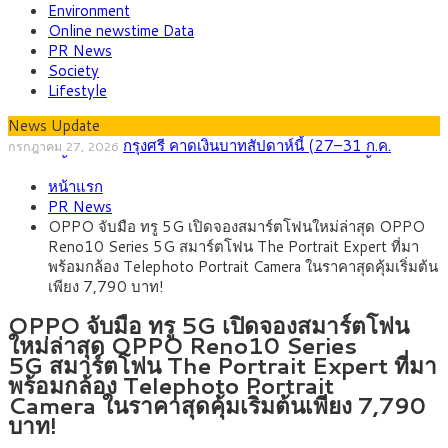
Environment
Online newstime Data
PR News
Society
Lifestyle
News Update
กรุงศรี คาดเงินบาทสัปดาห์นี้ (27–31 ก.ค.
กรกฎาคม 27, 2026
2569) ซื้อขายในกรอบ 33.40-34.00 มองเฟดคงดอกเบี้ย
ครม.ไฟเขียวหลักการ ร่าง พ.ร.ฎ. เปิดทาง รฟม.เดิน
สิงหาคม 5, 2026
หน้าแรก
หน้ารถไฟฟ้าสงขลา โมโนเรล 12.54 กม. เชื่อมเมืองหาดใหญ่
สธ.ชี้ รพ.รัฐแบกรับผู้ป่วยบัตรทอง 87% แต่ได้งบราย
สิงหาคม 4, 2026
PR News
หัวเพียง 2,618 บาท เสนอทบทวนจัดสรรงบให้สอดคล้องภาระงาน
กรุงศรี คาดเงินบาทสัปดาห์นี้ซื้อขายในกรอบ
สิงหาคม 3, 2026
OPPO จับมือ ทรู 5G เปิดจองสมาร์ตโฟนใหม่ล่าสุด OPPO
จริง
33.00-33.60 ติดตามข้อมูลจ้างงานสหรัฐฯ
“เอกนิติ” เปิดเครื่องยนต์เศรษฐกิจใหม่ของไทย เดิน
สิงหาคม 1, 2026
Reno10 Series 5G สมาร์ตโฟน The Portrait Expert ที่มา
หน้า 5 ยุทธศาสตร์ รื้อโครงสร้างเศรษฐกิจ ดันไทยโตเต็มศักยภาพ
ภัยเงียบใกล้ตัวเด็ก LSD “แสตมป์เมา” ยาเสพติด
กรกฎาคม 27, 2026
พร้อมกล้อง Telephoto Portrait Camera ในราคาสุดคุ้มเริ่มต้น
ลายการ์ตูน กรมศุลกากร เตือนผู้ปกครองเฝ้าระวัง หลังยึดล็อตใหญ่
เพียง 7,790 บาท!
จากเยอรมนี
OPPO จับมือ ทรู 5G เปิดจองสมาร์ตโฟน
ใหม่ล่าสุด OPPO Reno10 Series
5G สมาร์ตโฟน The Portrait Expert ที่มา
พร้อมกล้อง Telephoto Portrait
Camera ในราคาสุดคุ้มเริ่มต้นเพียง 7,790
บาท!