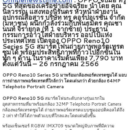
5G ที่สุดของเครือข่ายอัจฉริยะ นำโดย คุณ
นิลวรรณ แสงทองนิรันดร หัวหน้าฝ่ายงาน
อุปกรณ์สื่อสาร บริษัท ทรู คอร์ปอเรชั่น จำกัด
(มหาชน) ผนึกกำลังร่วมกับพันธมิตร คุณชา
นนท์ จิรายุกุล (ที่ 1 จากซ้าย) ประธาน
กรรมการอาวุโสฝ่ายบริหาร ออปโป้แห่ง
ประเทศไทย เปิดจอง OPPO Reno10
Series 5G สมาร์ตโฟนถ่ายภาพพอร์ตเทรต
ซูมได้ พร้อมประสิทธิภาพที่ก้าวไปอีกขั้นใน
ทุก ๆ ด้าน ในราคาเริ่มต้นเพียง 7,790 บาท
ตั้งแต่วันนี้ – 26 กรกฎาคม 2566
OPPO Reno10 Series 5G มาพร้อมกล้องพอร์ตเทรตซูมได้ มอบ
การถ่ายภาพพอร์ตเทรตที่ใกล้กว่า โดดเด่นกว่า ด้วยกล้อง 64MP
Telephoto Portrait Camera
OPPO Reno10 5G
สมาร์ตโฟนระดับกลางรุ่นแรกใน
อุตสาหกรรมที่มาพร้อมกล้อง 32MP Telephoto Portrait Camera
กล้องพอร์ตเทรตซูมได้ ถ่ายภาพพอร์ตเทรตแบบซูมออปติคอลได้ถึง
2 เท่า ทำให้ได้ภาพตัวแบบที่ใกลและโดดเด่นยิ่งขึ้น
พร้อมเซ็นเซอร์ RGBW IMX709 ขนาดใหญ่จับภาพที่มีความ