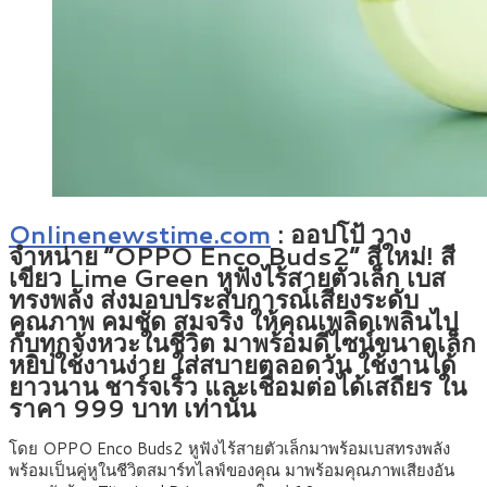
Onlinenewstime.com
: ออปโป้ วาง
จำหน่าย “OPPO Enco Buds2” สีใหม่! สี
เขียว Lime Green หูฟังไร้สายตัวเล็ก เบส
ทรงพลัง ส่งมอบประสบการณ์เสียงระดับ
คุณภาพ คมชัด สมจริง ให้คุณเพลิดเพลินไป
กับทุกจังหวะในชีวิต มาพร้อมดีไซน์ขนาดเล็ก
หยิบใช้งานง่าย ใส่สบายตลอดวัน ใช้งานได้
ยาวนาน ชาร์จเร็ว และเชื่อมต่อได้เสถียร ใน
ราคา 999 บาท เท่านั้น
โดย OPPO Enco Buds2 หูฟังไร้สายตัวเล็กมาพร้อมเบสทรงพลัง
พร้อมเป็นคู่หูในชีวิตสมาร์ทไลฟ์ของคุณ มาพร้อมคุณภาพเสียงอัน