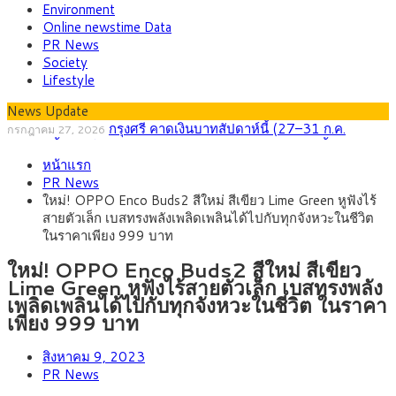
Environment
Online newstime Data
PR News
Society
Lifestyle
News Update
กรุงศรี คาดเงินบาทสัปดาห์นี้ (27–31 ก.ค.
กรกฎาคม 27, 2026
2569) ซื้อขายในกรอบ 33.40-34.00 มองเฟดคงดอกเบี้ย
ครม.ไฟเขียวหลักการ ร่าง พ.ร.ฎ. เปิดทาง รฟม.เดิน
สิงหาคม 5, 2026
หน้าแรก
หน้ารถไฟฟ้าสงขลา โมโนเรล 12.54 กม. เชื่อมเมืองหาดใหญ่
สธ.ชี้ รพ.รัฐแบกรับผู้ป่วยบัตรทอง 87% แต่ได้งบราย
สิงหาคม 4, 2026
PR News
หัวเพียง 2,618 บาท เสนอทบทวนจัดสรรงบให้สอดคล้องภาระงาน
กรุงศรี คาดเงินบาทสัปดาห์นี้ซื้อขายในกรอบ
สิงหาคม 3, 2026
ใหม่! OPPO Enco Buds2 สีใหม่ สีเขียว Lime Green หูฟังไร้
จริง
33.00-33.60 ติดตามข้อมูลจ้างงานสหรัฐฯ
“เอกนิติ” เปิดเครื่องยนต์เศรษฐกิจใหม่ของไทย เดิน
สิงหาคม 1, 2026
สายตัวเล็ก เบสทรงพลังเพลิดเพลินได้ไปกับทุกจังหวะในชีวิต
หน้า 5 ยุทธศาสตร์ รื้อโครงสร้างเศรษฐกิจ ดันไทยโตเต็มศักยภาพ
ภัยเงียบใกล้ตัวเด็ก LSD “แสตมป์เมา” ยาเสพติด
กรกฎาคม 27, 2026
ในราคาเพียง 999 บาท
ลายการ์ตูน กรมศุลกากร เตือนผู้ปกครองเฝ้าระวัง หลังยึดล็อตใหญ่
จากเยอรมนี
ใหม่! OPPO Enco Buds2 สีใหม่ สีเขียว
Lime Green หูฟังไร้สายตัวเล็ก เบสทรงพลัง
เพลิดเพลินได้ไปกับทุกจังหวะในชีวิต ในราคา
เพียง 999 บาท
สิงหาคม 9, 2023
PR News