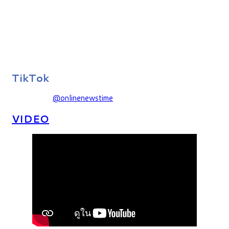
TikTok
@onlinenewstime
VIDEO