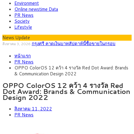
Environment
Online newstime Data
PR News
Society
Lifestyle
News Update
“เอกนิติ” เปิดเครื่องยนต์เศรษฐกิจใหม่ของไทย เดิน
สิงหาคม 1, 2026
หน้า 5 ยุทธศาสตร์ รื้อโครงสร้างเศรษฐกิจ ดันไทยโตเต็มศักยภาพ
ภัยเงียบใกล้ตัวเด็ก LSD “แสตมป์เมา” ยาเสพติด
กรกฎาคม 27, 2026
หน้าแรก
ลายการ์ตูน กรมศุลกากร เตือนผู้ปกครองเฝ้าระวัง หลังยึดล็อตใหญ่
กรุงศรี คาดเงินบาทสัปดาห์นี้ (27–31 ก.ค.
กรกฎาคม 27, 2026
PR News
จากเยอรมนี
2569) ซื้อขายในกรอบ 33.40-34.00 มองเฟดคงดอกเบี้ย
ครม.ไฟเขียวหลักการ ร่าง พ.ร.ฎ. เปิดทาง รฟม.เดิน
สิงหาคม 5, 2026
OPPO ColorOS 12 คว้า 4 รางวัล Red Dot Award: Brands
หน้ารถไฟฟ้าสงขลา โมโนเรล 12.54 กม. เชื่อมเมืองหาดใหญ่
สธ.ชี้ รพ.รัฐแบกรับผู้ป่วยบัตรทอง 87% แต่ได้งบราย
สิงหาคม 4, 2026
& Communication Design 2022
หัวเพียง 2,618 บาท เสนอทบทวนจัดสรรงบให้สอดคล้องภาระงาน
กรุงศรี คาดเงินบาทสัปดาห์นี้ซื้อขายในกรอบ
สิงหาคม 3, 2026
จริง
33.00-33.60 ติดตามข้อมูลจ้างงานสหรัฐฯ
OPPO ColorOS 12 คว้า 4 รางวัล Red
Dot Award: Brands & Communication
Design 2022
สิงหาคม 11, 2022
PR News