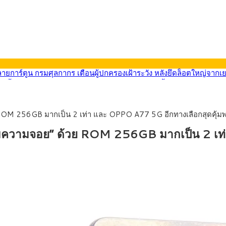
569) ซื้อขายในกรอบ 33.40-34.00 มองเฟดคงดอกเบี้ย
นหน้ารถไฟฟ้าสงขลา โมโนเรล 12.54 กม. เชื่อมเมืองหาดใหญ่
บรายหัวเพียง 2,618 บาท เสนอทบทวนจัดสรรงบให้สอดคล้องภาระงานจริง
0-33.60 ติดตามข้อมูลจ้างงานสหรัฐฯ
ROM 256GB มากเป็น 2 เท่า และ OPPO A77 5G อีกทางเลือกสุดคุ้มพร
นหน้า 5 ยุทธศาสตร์ รื้อโครงสร้างเศรษฐกิจ ดันไทยโตเต็มศักยภาพ
ลายการ์ตูน กรมศุลกากร เตือนผู้ปกครองเฝ้าระวัง หลังยึดล็อตใหญ่จากเ
ิมความจอย” ด้วย ROM 256GB มากเป็น 2 เท่