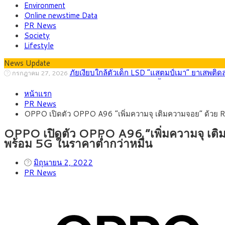
Environment
Online newstime Data
PR News
Society
Lifestyle
News Update
กรุงศรี คาดเงินบาทสัปดาห์นี้ (27–31 ก.ค. 2
กรกฎาคม 27, 2026
ครม.ไฟเขียวหลักการ ร่าง พ.ร.ฎ. เปิดทาง รฟม.เดิ
สิงหาคม 5, 2026
หน้าแรก
สธ.ชี้ รพ.รัฐแบกรับผู้ป่วยบัตรทอง 87% แต่ได้ง
สิงหาคม 4, 2026
PR News
กรุงศรี คาดเงินบาทสัปดาห์นี้ซื้อขายในกรอบ 33.0
สิงหาคม 3, 2026
OPPO เปิดตัว OPPO A96 “เพิ่มความจุ เติมความจอย” ด้วย 
“เอกนิติ” เปิดเครื่องยนต์เศรษฐกิจใหม่ของไทย เดิ
สิงหาคม 1, 2026
ภัยเงียบใกล้ตัวเด็ก LSD “แสตมป์เมา” ยาเสพติด
กรกฎาคม 27, 2026
OPPO เปิดตัว OPPO A96 “เพิ่มความจุ เต
พร้อม 5G ในราคาต่ำกว่าหมื่น
มิถุนายน 2, 2022
PR News