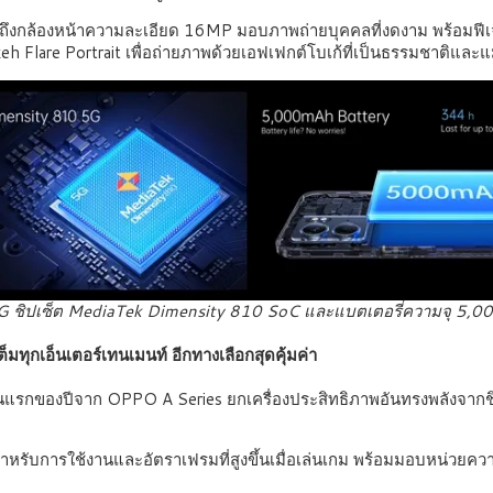
กล้องหน้าความละเอียด 16MP มอบภาพถ่ายบุคคลที่งดงาม พร้อมฟีเจอร์
eh Flare Portrait เพื่อถ่ายภาพด้วยเอฟเฟกต์โบเก้ที่เป็นธรรมชาติและ
ชิปเซ็ต MediaTek Dimensity 810 SoC และแบตเตอรี่ความจุ 5,
ดเต็มทุกเอ็นเตอร์เทนเมนท์ อีกทางเลือกสุดคุ้มค่า
ุ่นแรกของปีจาก OPPO A Series ยกเครื่องประสิทธิภาพอันทรงพลังจาก
สำหรับการใช้งานและอัตราเฟรมที่สูงขึ้นเมื่อเล่นเกม พร้อมมอบหน่ว