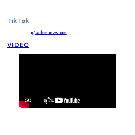
TikTok
@onlinenewstime
VIDEO