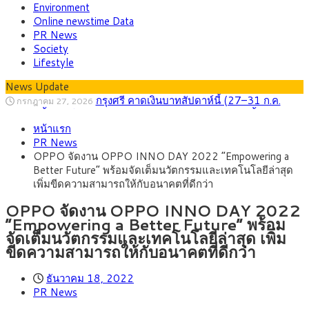
Environment
Online newstime Data
PR News
Society
Lifestyle
News Update
กรุงศรี คาดเงินบาทสัปดาห์นี้ (27–31 ก.ค.
กรกฎาคม 27, 2026
2569) ซื้อขายในกรอบ 33.40-34.00 มองเฟดคงดอกเบี้ย
ครม.ไฟเขียวหลักการ ร่าง พ.ร.ฎ. เปิดทาง รฟม.เดิน
สิงหาคม 5, 2026
หน้าแรก
หน้ารถไฟฟ้าสงขลา โมโนเรล 12.54 กม. เชื่อมเมืองหาดใหญ่
สธ.ชี้ รพ.รัฐแบกรับผู้ป่วยบัตรทอง 87% แต่ได้งบ
สิงหาคม 4, 2026
PR News
รายหัวเพียง 2,618 บาท เสนอทบทวนจัดสรรงบให้สอดคล้องภาระ
กรุงศรี คาดเงินบาทสัปดาห์นี้ซื้อขายในกรอบ
สิงหาคม 3, 2026
OPPO จัดงาน OPPO INNO DAY 2022 “Empowering a
งานจริง
33.00-33.60 ติดตามข้อมูลจ้างงานสหรัฐฯ
“เอกนิติ” เปิดเครื่องยนต์เศรษฐกิจใหม่ของไทย
สิงหาคม 1, 2026
Better Future” พร้อมจัดเต็มนวัตกรรมและเทคโนโลยีล่าสุด
เดินหน้า 5 ยุทธศาสตร์ รื้อโครงสร้างเศรษฐกิจ ดันไทยโตเต็ม
ภัยเงียบใกล้ตัวเด็ก LSD “แสตมป์เมา” ยาเสพ
กรกฎาคม 27, 2026
เพิ่มขีดความสามารถให้กับอนาคตที่ดีกว่า
ศักยภาพ
ติดลายการ์ตูน กรมศุลกากร เตือนผู้ปกครองเฝ้าระวัง หลังยึดล็อต
ใหญ่จากเยอรมนี
OPPO จัดงาน OPPO INNO DAY 2022
“Empowering a Better Future” พร้อม
จัดเต็มนวัตกรรมและเทคโนโลยีล่าสุด เพิ่ม
ขีดความสามารถให้กับอนาคตที่ดีกว่า
ธันวาคม 18, 2022
PR News