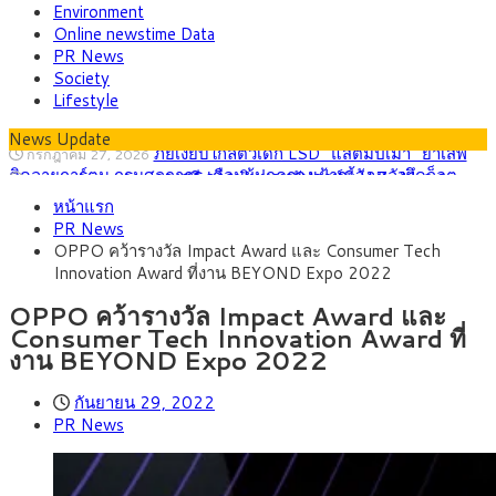
Environment
Online newstime Data
PR News
Society
Lifestyle
News Update
กรุงศรี คาดเงินบาทสัปดาห์นี้ (27–31 ก.ค.
กรกฎาคม 27, 2026
2569) ซื้อขายในกรอบ 33.40-34.00 มองเฟดคงดอกเบี้ย
ครม.ไฟเขียวหลักการ ร่าง พ.ร.ฎ. เปิดทาง รฟม.เดิน
สิงหาคม 5, 2026
หน้าแรก
หน้ารถไฟฟ้าสงขลา โมโนเรล 12.54 กม. เชื่อมเมืองหาดใหญ่
สธ.ชี้ รพ.รัฐแบกรับผู้ป่วยบัตรทอง 87% แต่ได้งบ
สิงหาคม 4, 2026
PR News
รายหัวเพียง 2,618 บาท เสนอทบทวนจัดสรรงบให้สอดคล้องภาระ
กรุงศรี คาดเงินบาทสัปดาห์นี้ซื้อขายในกรอบ
สิงหาคม 3, 2026
OPPO คว้ารางวัล Impact Award และ Consumer Tech
งานจริง
33.00-33.60 ติดตามข้อมูลจ้างงานสหรัฐฯ
“เอกนิติ” เปิดเครื่องยนต์เศรษฐกิจใหม่ของไทย
สิงหาคม 1, 2026
Innovation Award ที่งาน BEYOND Expo 2022
เดินหน้า 5 ยุทธศาสตร์ รื้อโครงสร้างเศรษฐกิจ ดันไทยโตเต็ม
ภัยเงียบใกล้ตัวเด็ก LSD “แสตมป์เมา” ยาเสพ
กรกฎาคม 27, 2026
ศักยภาพ
ติดลายการ์ตูน กรมศุลกากร เตือนผู้ปกครองเฝ้าระวัง หลังยึดล็อต
OPPO คว้ารางวัล Impact Award และ
ใหญ่จากเยอรมนี
Consumer Tech Innovation Award ที่
งาน BEYOND Expo 2022
กันยายน 29, 2022
PR News