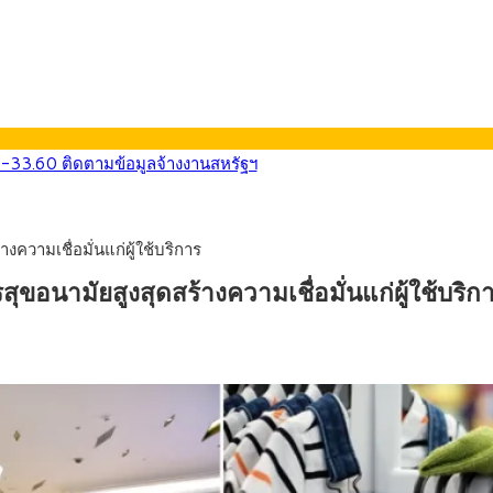
0-33.60 ติดตามข้อมูลจ้างงานสหรัฐฯ
นหน้า 5 ยุทธศาสตร์ รื้อโครงสร้างเศรษฐกิจ ดันไทยโตเต็มศักยภาพ
ลายการ์ตูน กรมศุลกากร เตือนผู้ปกครองเฝ้าระวัง หลังยึดล็อตใหญ่จากเ
569) ซื้อขายในกรอบ 33.40-34.00 มองเฟดคงดอกเบี้ย
วามเชื่อมั่นแก่ผู้ใช้บริการ
นหน้ารถไฟฟ้าสงขลา โมโนเรล 12.54 กม. เชื่อมเมืองหาดใหญ่
บรายหัวเพียง 2,618 บาท เสนอทบทวนจัดสรรงบให้สอดคล้องภาระงานจริง
ามัยสูงสุดสร้างความเชื่อมั่นแก่ผู้ใช้บริก