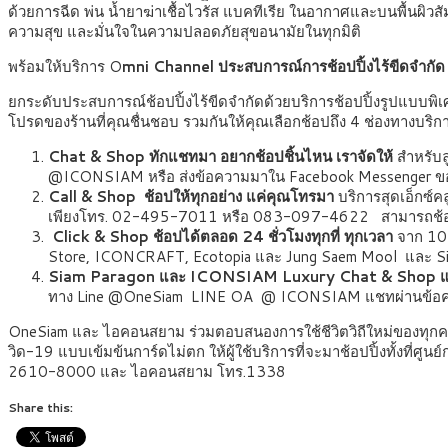
ด้วยการฉีด พ่น น้ำยาฆ่าเชื้อไวรัส แบคทีเรีย ในอากาศและบนพื้นผิวสัมผ
ความสุข และมั่นใจในความปลอดภัยสุขอนามัยในทุกมิติ
พร้อมให้บริการ O
mni Channel ประสบการณ์การช้อปปิ้งไร้ขีดจำกัด 
ยกระดับประสบการณ์ช้อปปิ้งไร้ขีดจำกัดด้วยบริการช้อปปิ้งรูปแบบพิเ
โปรดของร้านที่คุณชื่นชอบ รวมกันให้คุณเลือกช้อปถึง 4 ช่องทางบริกา
Chat & Shop
ทักแชทมา อยากช้อปชิ้นไหน เราจัดให้
สำหรับล
@ICONSIAM หรือ ส่งข้อความมาใน Facebook Messenger ขอ
Call & Shop
ช้อปให้ทุกอย่าง แค่คุณโทรมา
บริการสุดเอ็กซ
เพียงโทร. 02-495-7011 หรือ 083-097-4622 สามารถช้อปส
Click & Shop
ช้อปได้ตลอด 24 ชั่วโมงทุกที่ ทุกเวลา
จาก 10
Store, ICONCRAFT, Ecotopia และ Jung Saem Mool และ Siam
Siam Paragon และ ICONSIAM Luxury Chat & Shop
ทาง Line @OneSiam LINE OA @ ICONSIAM แชทผ่านข้อความก
OneSiam และ ไอคอนสยาม ร่วมตอบสนองการใช้ชีวิตวิถีใหม่ของทุกคน
วิด-19 แบบเข้มข้นการ์ดไม่ตก ให้ผู้ใช้บริการที่จะมาช้อปปิ้งทั้งที่
2610-8000 และ ไอคอนสยาม โทร.1338
Share this: