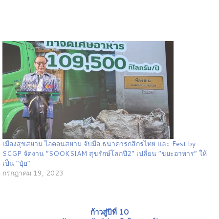
เมืองสุขสยาม ไอคอนสยาม จับมือ ธนาคารกสิกรไทย และ Fest by
SCGP จัดงาน “SOOKSIAM สุขรักษ์โลกปี2” เปลี่ยน “ขยะอาหาร” ให้
เป็น “ปุ๋ย”
กรกฎาคม 19, 2023
ก้าวสู่ปีที่ 10