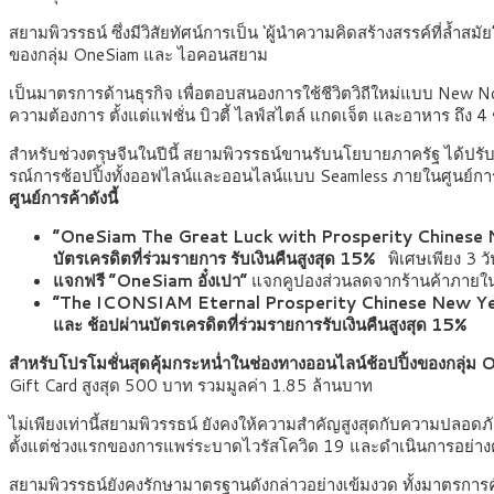
สยามพิวรรธน์ ซึ่งมีวิสัยทัศน์การเป็น
‘ผู้นำความคิดสร้างสรรค์ที่ล้ำสม
ของกลุ่ม OneSiam และ ไอคอนสยาม
เป็นมาตรการด้านธุรกิจ เพื่อตอบสนองการใช้ชีวิตวิถีใหม่แบบ New No
ความต้องการ ตั้งแต่แฟชั่น บิวตี้ ไลฟ์สไตล์ แกดเจ็ต และอาหาร ถึง 4
สำหรับช่วงตรุษจีนในปีนี้ สยามพิวรรธน์ขานรับนโยบายภาครัฐ ได้ปรั
รณ์การช้อปปิ้งทั้งออฟไลน์และออนไลน์แบบ Seamless ภายในศูนย์กา
ศูนย์การค้าดังนี้
“
OneSiam The Great Luck with Prosperity Chinese
บัตรเครดิตที่ร่วมรายการ รับเงินคืนสูงสุด 15
%
พิเศษเพียง 3 ว
แจกฟรี
“
OneSiam อั๋งเปา
”
แจกคูปองส่วนลดจากร้านค้าภายในส
“
The ICONSIAM Eternal Prosperity Chinese New Y
และ ช้อปผ่านบัตรเครดิตที่ร่วมรายการรับเงินคืนสูงสุด 15
%
สำหรับโปรโมชั่นสุดคุ้มกระหน่ำในช่องทางออนไลน์ช้อปปิ้งของกลุ
Gift Card สูงสุด 500 บาท รวมมูลค่า 1.85 ล้านบาท
ไม่เพียงเท่านี้สยามพิวรรธน์ ยังคงให้ความสำคัญสูงสุดกับความปลอ
ตั้งแต่ช่วงแรกของการแพร่ระบาดไวรัสโควิด 19 และดำเนินการอย่างต่
สยามพิวรรธน์ยังคงรักษามาตรฐานดังกล่าวอย่างเข้มงวด ทั้งมาตรการ