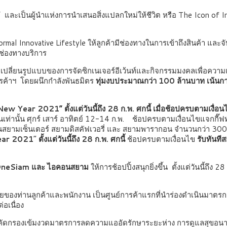
ัย’ และเป็นผู้นำแห่งการนำเสนอสิ่งแปลกใหม่ให้ชีวิต
หรือ The Icon of 
rmal Innovative Lifestyle
ให้ลูกค้ามีช่องทางในการเข้าถึงสินค้า และ
 ช่องทางบริการ
บเปลี่ยนรูปแบบของการจัดซิกเนเจอร์อีเว้นท์และกิจกรรมมงคลเพื่อความ
รค้าฯ โดยผนึกกำลังพันธมิตร
ทุ่มงบประมาณกว่า 100 ล้านบาท เน้นการ
 New Year 2021
”
ตั้งแต่วันนี้ถึง 28 ก.พ. ศกนี้ เมื่อช้อปครบตามเงื
ันเท่านั้น ศุกร์ เสาร์ อาทิตย์ 12-14 ก.พ. ช้อปครบตามเงื่อนไขแจกกี๊ฟท
ยามเซ็นเตอร์ สยามดิสคัฟเวอรี่ และ สยามพารากอน จำนวนกว่า 300 ร
ear 2021
”
ตั้งแต่วันนี้ถึง 28 ก.พ. ศกนี้
ช้อปครบตามเงื่อนไข
รับทันทีส
่ม OneSiam และ ไอคอนสยาม
ให้การช้อปปิ้งสนุกยิ่งขึ้น ตั้งแต่วันนี้ถึง 28
ดภัยของท่านลูกค้าและพนักงาน เป็นศูนย์การค้าแรกที่นำร่องดำเนินมา
อเนื่อง
คัดกรองเข้มงวดมาตรการลดความแออัดรักษาระยะห่าง การดูแลสุขอนามัย