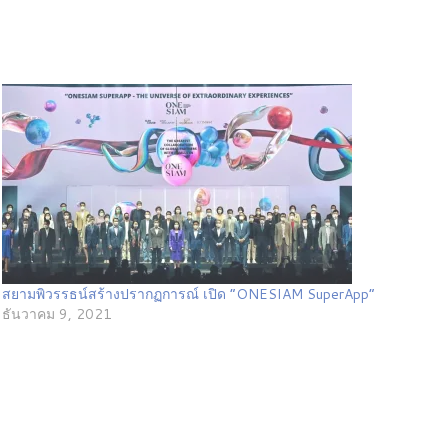
สยามพิวรรธน์สร้างปรากฏการณ์ เปิด “ONESIAM SuperApp”
ธันวาคม 9, 2021