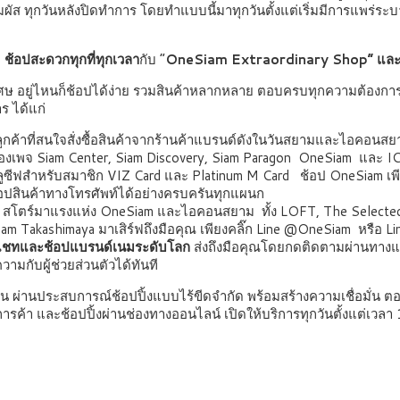
ัส ทุกวันหลังปิดทำการ โดยทำแบบนี้มาทุกวันตั้งแต่เริ่มมีการแพร่ระบาด 
ช้อปสะดวกทุกที่ทุกเวลา
กับ “
OneSiam Extraordinary Shop” แล
ศษ อยู่ไหนก็ช้อปได้ง่าย รวมสินค้าหลากหลาย ตอบครบทุกความต้องการ ตั
ร ได้แก่
ูกค้าที่สนใจสั่งซื้อสินค้าจากร้านค้าแบรนด์ดังในวันสยามและไอคอนสย
งเพจ Siam Center, Siam Discovery, Siam Paragon OneSiam และ
์คลูซีฟสำหรับสมาชิก VIZ Card และ Platinum M Card ช้อป OneSi
ินค้าทางโทรศัพท์ได้อย่างครบครันทุกแผนก
 สโตร์มาแรงแห่ง OneSiam และไอคอนสยาม ทั้ง LOFT, The Selecte
 Takashimaya มาเสิร์ฟถึงมือคุณ เพียงคลิ๊ก Line @OneSiam หรือ 
แชทและช้อปแบรนด์เนมระดับโลก
ส่งถึงมือคุณโดยกดติดตามผ่าน
ับผู้ช่วยส่วนตัวได้ทันที
 ผ่านประสบการณ์ช้อปปิ้งแบบไร้ขีดจำกัด พร้อมสร้างความเชื่อมั่น 
ศูนย์การค้า และช้อปปิ้งผ่านช่องทางออนไลน์ เปิดให้บริการทุกวันตั้งแต