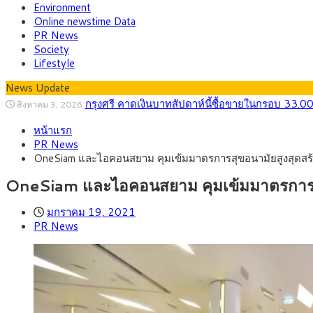
Environment
Online newstime Data
PR News
Society
Lifestyle
News Update
กรุงศรี คาดเงินบาทสัปดาห์นี้ซื้อขายในกรอบ 33.0
สิงหาคม 3, 2026
“เอกนิติ” เปิดเครื่องยนต์เศรษฐกิจใหม่ของไทย เดิ
สิงหาคม 1, 2026
หน้าแรก
ภัยเงียบใกล้ตัวเด็ก LSD “แสตมป์เมา” ยาเสพติด
กรกฎาคม 27, 2026
PR News
กรุงศรี คาดเงินบาทสัปดาห์นี้ (27–31 ก.ค. 2
กรกฎาคม 27, 2026
OneSiam และไอคอนสยาม คุมเข้มมาตรการสุขอนามัยสูงสุดสร้างค
ครม.ไฟเขียวหลักการ ร่าง พ.ร.ฎ. เปิดทาง รฟม.เดิ
สิงหาคม 5, 2026
สธ.ชี้ รพ.รัฐแบกรับผู้ป่วยบัตรทอง 87% แต่ได้ง
สิงหาคม 4, 2026
OneSiam และไอคอนสยาม คุมเข้มมาตรการสุขอน
มกราคม 19, 2021
PR News