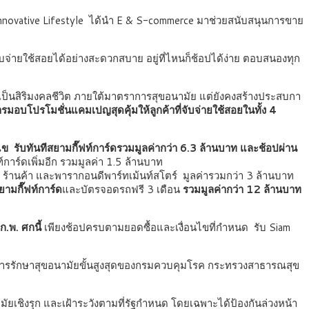
Innovative Lifestyle ได้นำ E & S-commerce มาช่วยสนับสนุนการขาย
จับจ่ายใช้สอยได้อย่างสะดวกสบาย อยู่ที่ไหนก็ช้อปได้ง่าย ตอบสนองทุก
เป็นสิริมงคลชีวิต ภายใต้มาตราการสุขอนามัย แต่ยังคงสร้างประสบกา
มอบโปรโมชั่นแคมเปญสุดคุ้มให้ลูกค้าที่จับจ่ายใช้สอยในทั้ง 4
่อนไข รับทันทีสยามกี๊ฟท์การ์ดรวมมูลค่ากว่า 6.3 ล้านบาท และช้อปผ่าน
์การ์ดเพิ่มอีก รวมมูลค่า 1.5 ล้านบาท
้านค้า และพารากอนดีพาร์ทเม้นท์สโตร์ มูลค่ารวมกว่า 3 ล้านบาท
ยามกี๊ฟท์การ์ด
และบัตรจอดรถฟรี 3 เดือน
รวมมูลค่ากว่า
12 ล้านบาท
ก.พ. ศกนี้
เพียงช้อปครบตามยอดซื้อและเงื่อนไขที่กำหนด รับ Siam
ตรการรักษาสุขอนามัยขั้นสูงสุดของกรมควบคุมโรค กระทรวงสาธารณสุข
เชิงรุก และเฝ้าระวังตามที่รัฐกำหนด โดยเฉพาะได้ป้องกันล่วงหน้า