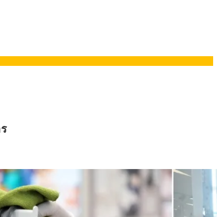
ยอรมนี
าร