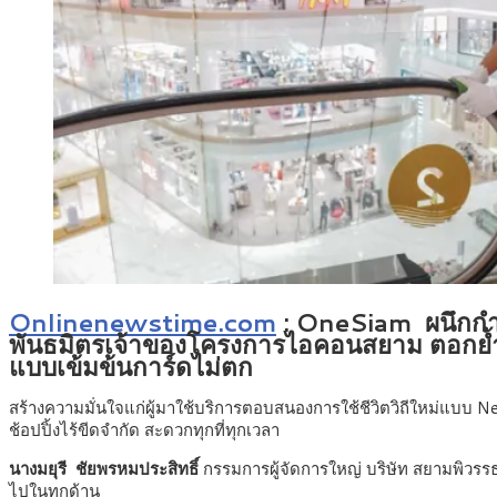
Onlinenewstime.com
: OneSiam ผนึกกำลั
พันธมิตรเจ้าของโครงการไอคอนสยาม ตอกย้ำ
แบบเข้มข้นการ์ดไม่ตก
สร้างความมั่นใจแก่ผู้มาใช้บริการตอบสนองการใช้ชีวิตวิถีใหม่แบบ N
ช้อปปิ้งไร้ขีดจำกัด สะดวกทุกที่ทุกเวลา
นางมยุรี ชัยพรหมประสิทธิ์
กรรมการผู้จัดการใหญ่ บริษัท สยามพิวร
ไปในทุกด้าน