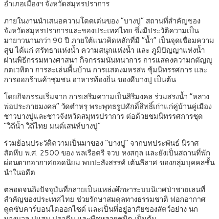
อำเภอเมืองฯ จังหวัดสมุทรปราการ
ภายในงานนำเสนอความโดดเด่นของ “บางปู” สถานที่สำคัญของ
จังหวัดสมุทรปราการและของประเทศไทย ซึ่งมีประวัติความเป็น
มายาวนานกว่า 90 ปี ภายใต้แนวคิดหลักที่มี “น้ำ” เป็นจุดเชื่อมความ
สุข ได้แก่ ศรัทธาแห่งน้ำ ความสนุกแห่งน้ำ และ ภูมิปัญญาแห่งน้ำ
ผ่านพิธีกรรมทางศาสนา กิจกรรมนันทนาการ การแสดงความกตัญญู
กตเวทิตา การละเล่นพื้นบ้าน การแสดงมหรสพ ซุ้มนิทรรศการ และ
การออกร้านค้าชุมชน อาหารท้องถิ่น ของดีบางปู เป็นต้น
โดยกิจกรรมเริ่มจาก การเสริมความเป็นสิริมงคล ร่วมสรงน้ำ “หลวง
พ่อประกายมงคล” วัดตำหรุ พระพุทธรูปศักดิ์สิทธิ์เก่าแก่คู่บ้านคู่เมือง
ชาวบางปูและชาวจังหวัดสมุทรปราการ ต่อด้วยชมนิทรรศการชุด
“วิถีน้ำ วิถีไทย มนต์เสน่ห์บางปู”
ร่วมย้อนประวัติความเป็นมาของ “บางปู” จากบทประพันธ์ นิราศ
สัตหีบ พ.ศ. 2500 ของ พลเรือตรี จวบ หงสกุล และยังเป็นสถานที่พัก
ผ่อนตากอากาศยอดนิยม พบปะสังสรรค์ เต้นลีลาศ ของกลุ่มบุคคลชั้น
นำในอดีต
ตลอดจนถึงปัจจุบันที่กลายเป็นแหล่งศึกษาระบบนิเวศป่าชายเลนที่
สำคัญของประเทศไทย ช่วยรักษาสมดุลทางธรรมชาติ ฟอกอากาศ
ดูดซับคาร์บอนไดออกไซด์ และเป็นที่อยู่อาศัยของสัตว์อย่าง นก
นางนวล ปูแสม ปลาตีน และพืชหลายชนิด เป็นต้น