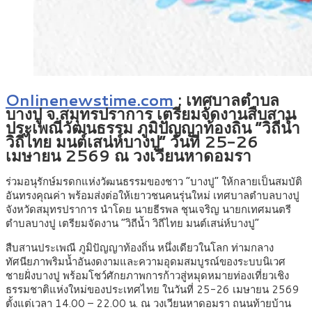
Onlinenewstime.com
: เทศบาลตำบล
บางปู จ.สมุทรปราการ เตรียมจัดงานสืบสาน
ประเพณีวัฒนธรรม ภูมิปัญญาท้องถิ่น “วิถีน้ำ
วิถีไทย มนต์เสน่ห์บางปู” วันที่ 25-26
เมษายน 2569 ณ วงเวียนหาดอมรา
ร่วมอนุรักษ์มรดกแห่งวัฒนธรรมของชาว “บางปู” ให้กลายเป็นสมบัติ
อันทรงคุณค่า พร้อมส่งต่อให้เยาวชนคนรุ่นใหม่ เทศบาลตำบลบางปู
จังหวัดสมุทรปราการ นำโดย นายธีรพล ชุนเจริญ นายกเทศมนตรี
ตำบลบางปู เตรียมจัดงาน “วิถีน้ำ วิถีไทย มนต์เสน่ห์บางปู”
สืบสานประเพณี ภูมิปัญญาท้องถิ่น หนึ่งเดียวในโลก ท่ามกลาง
ทัศนียภาพริมน้ำอันงดงามและความอุดมสมบูรณ์ของระบบนิเวศ
ชายฝั่งบางปู พร้อมโชว์ศักยภาพการก้าวสู่หมุดหมายท่องเที่ยวเชิง
ธรรมชาติแห่งใหม่ของประเทศไทย ในวันที่ 25-26 เมษายน 2569
ตั้งแต่เวลา 14.00 – 22.00 น. ณ วงเวียนหาดอมรา ถนนท้ายบ้าน