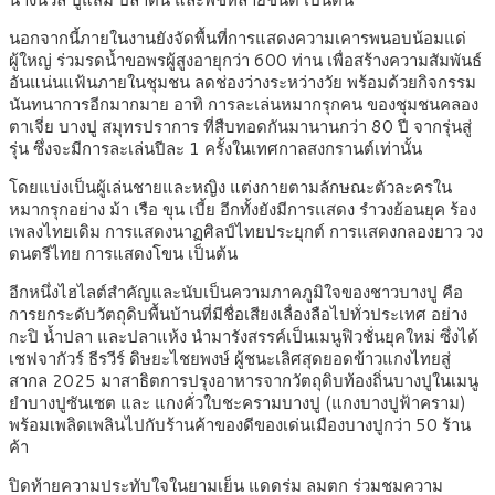
นอกจากนี้ภายในงานยังจัดพื้นที่การแสดงความเคารพนอบน้อมแด่
ผู้ใหญ่ ร่วมรดน้ำขอพรผู้สูงอายุกว่า 600 ท่าน เพื่อสร้างความสัมพันธ์
อันแน่นแฟ้นภายในชุมชน ลดช่องว่างระหว่างวัย พร้อมด้วยกิจกรรม
นันทนาการอีกมากมาย อาทิ การละเล่นหมากรุกคน ของชุมชนคลอง
ตาเจี่ย บางปู สมุทรปราการ ที่สืบทอดกันมานานกว่า 80 ปี จากรุ่นสู่
รุ่น ซึ่งจะมีการละเล่นปีละ 1 ครั้งในเทศกาลสงกรานต์เท่านั้น
โดยแบ่งเป็นผู้เล่นชายและหญิง แต่งกายตามลักษณะตัวละครใน
หมากรุกอย่าง ม้า เรือ ขุน เบี้ย อีกทั้งยังมีการแสดง รำวงย้อนยุค ร้อง
เพลงไทยเดิม การแสดงนาฏศิลป์ไทยประยุกต์ การแสดงกลองยาว วง
ดนตรีไทย การแสดงโขน เป็นต้น
อีกหนึ่งไฮไลต์สำคัญและนับเป็นความภาคภูมิใจของชาวบางปู คือ
การยกระดับวัตถุดิบพื้นบ้านที่มีชื่อเสียงเลื่องลือไปทั่วประเทศ อย่าง
กะปิ น้ำปลา และปลาแห้ง นำมารังสรรค์เป็นเมนูฟิวชั่นยุคใหม่ ซึ่งได้
เชฟจากัวร์ ธีรวีร์ ดิษยะไชยพงษ์ ผู้ชนะเลิศสุดยอดข้าวแกงไทยสู่
สากล 2025 มาสาธิตการปรุงอาหารจากวัตถุดิบท้องถิ่นบางปูในเมนู
ยำบางปูซันเซต และ แกงคั่วใบชะครามบางปู (แกงบางปูฟ้าคราม)
พร้อมเพลิดเพลินไปกับร้านค้าของดีของเด่นเมืองบางปูกว่า 50 ร้าน
ค้า
ปิดท้ายความประทับใจในยามเย็น แดดร่ม ลมตก ร่วมชมความ