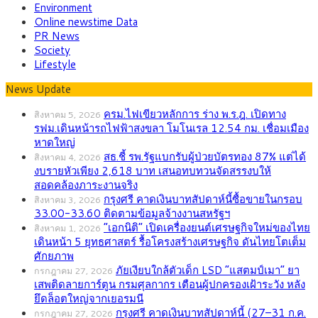
Environment
Online newstime Data
PR News
Society
Lifestyle
News Update
ครม.ไฟเขียวหลักการ ร่าง พ.ร.ฎ. เปิดทาง
สิงหาคม 5, 2026
รฟม.เดินหน้ารถไฟฟ้าสงขลา โมโนเรล 12.54 กม. เชื่อมเมือง
หาดใหญ่
สธ.ชี้ รพ.รัฐแบกรับผู้ป่วยบัตรทอง 87% แต่ได้
สิงหาคม 4, 2026
งบรายหัวเพียง 2,618 บาท เสนอทบทวนจัดสรรงบให้
สอดคล้องภาระงานจริง
กรุงศรี คาดเงินบาทสัปดาห์นี้ซื้อขายในกรอบ
สิงหาคม 3, 2026
33.00-33.60 ติดตามข้อมูลจ้างงานสหรัฐฯ
“เอกนิติ” เปิดเครื่องยนต์เศรษฐกิจใหม่ของไทย
สิงหาคม 1, 2026
เดินหน้า 5 ยุทธศาสตร์ รื้อโครงสร้างเศรษฐกิจ ดันไทยโตเต็ม
ศักยภาพ
ภัยเงียบใกล้ตัวเด็ก LSD “แสตมป์เมา” ยา
กรกฎาคม 27, 2026
เสพติดลายการ์ตูน กรมศุลกากร เตือนผู้ปกครองเฝ้าระวัง หลัง
ยึดล็อตใหญ่จากเยอรมนี
กรุงศรี คาดเงินบาทสัปดาห์นี้ (27–31 ก.ค.
กรกฎาคม 27, 2026