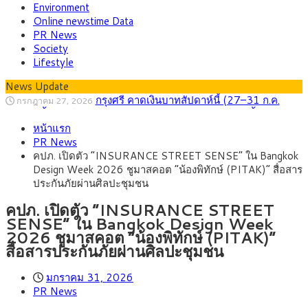
Environment
Online newstime Data
PR News
Society
Lifestyle
News Update
กรุงศรี คาดเงินบาทสัปดาห์นี้ (27–31 ก.ค.
กรกฎาคม 27, 2026
2569) ซื้อขายในกรอบ 33.40-34.00 มองเฟดคงดอกเบี้ย
ครม.ไฟเขียวหลักการ ร่าง พ.ร.ฎ. เปิดทาง รฟม.เดิน
สิงหาคม 5, 2026
หน้าแรก
หน้ารถไฟฟ้าสงขลา โมโนเรล 12.54 กม. เชื่อมเมืองหาดใหญ่
สธ.ชี้ รพ.รัฐแบกรับผู้ป่วยบัตรทอง 87% แต่ได้งบ
สิงหาคม 4, 2026
PR News
รายหัวเพียง 2,618 บาท เสนอทบทวนจัดสรรงบให้สอดคล้องภาระ
กรุงศรี คาดเงินบาทสัปดาห์นี้ซื้อขายในกรอบ
สิงหาคม 3, 2026
คปภ. เปิดตัว “INSURANCE STREET SENSE” ใน Bangkok
งานจริง
33.00-33.60 ติดตามข้อมูลจ้างงานสหรัฐฯ
“เอกนิติ” เปิดเครื่องยนต์เศรษฐกิจใหม่ของไทย
สิงหาคม 1, 2026
Design Week 2026 ชูมาสคอต “น้องพิทักษ์ (PITAK)” สื่อสาร
เดินหน้า 5 ยุทธศาสตร์ รื้อโครงสร้างเศรษฐกิจ ดันไทยโตเต็ม
ภัยเงียบใกล้ตัวเด็ก LSD “แสตมป์เมา” ยาเสพ
กรกฎาคม 27, 2026
ประกันภัยผ่านศิลปะชุมชน
ศักยภาพ
ติดลายการ์ตูน กรมศุลกากร เตือนผู้ปกครองเฝ้าระวัง หลังยึดล็อต
ใหญ่จากเยอรมนี
คปภ. เปิดตัว “INSURANCE STREET
SENSE” ใน Bangkok Design Week
2026 ชูมาสคอต “น้องพิทักษ์ (PITAK)”
สื่อสารประกันภัยผ่านศิลปะชุมชน
มกราคม 31, 2026
PR News