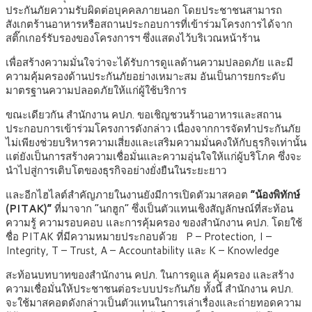
ประกันภัยความรับผิดต่อบุคคลภายนอก โดยประชาชนสามารถ
สังเกตร้านอาหารหรือสถานประกอบการที่เข้าร่วมโครงการได้จาก
สติ๊กเกอร์รับรองของโครงการฯ ซึ่งแสดงไว้บริเวณหน้าร้าน
เพื่อสร้างความมั่นใจว่าจะได้รับการดูแลด้านความปลอดภัย และมี
ความคุ้มครองด้านประกันภัยอย่างเหมาะสม อันเป็นการยกระดับ
มาตรฐานความปลอดภัยให้แก่ผู้ใช้บริการ
ขณะเดียวกัน สำนักงาน คปภ. ขอเชิญชวนร้านอาหารและสถาน
ประกอบการเข้าร่วมโครงการดังกล่าว เนื่องจากการจัดทำประกันภัย
ไม่เพียงช่วยบริหารความเสี่ยงและเสริมความมั่นคงให้กับธุรกิจเท่านั้น
แต่ยังเป็นการสร้างความเชื่อมั่นและความอุ่นใจให้แก่ผู้บริโภค ซึ่งจะ
นำไปสู่การเติบโตของธุรกิจอย่างยั่งยืนในระยะยาว
และอีกไฮไลต์สำคัญภายในงานยังมีการเปิดตัวมาสคอต
“น้องพิทักษ์
(PITAK)”
ที่มาจาก “นกฮูก” ซึ่งเป็นตัวแทนเชิงสัญลักษณ์ที่สะท้อน
ความรู้ ความรอบคอบ และการคุ้มครอง ของสำนักงาน คปภ. โดยใช้
ชื่อ PITAK ที่มีความหมายประกอบด้วย P – Protection, I –
Integrity, T – Trust, A – Accountability และ K – Knowledge
สะท้อนบทบาทของสำนักงาน คปภ. ในการดูแล คุ้มครอง และสร้าง
ความเชื่อมั่นให้ประชาชนต่อระบบประกันภัย ทั้งนี้ สำนักงาน คปภ.
จะใช้มาสคอตดังกล่าวเป็นตัวแทนในการเล่าเรื่องและถ่ายทอดความ