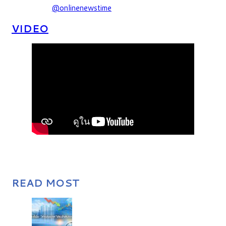
@onlinenewstime
VIDEO
READ MOST