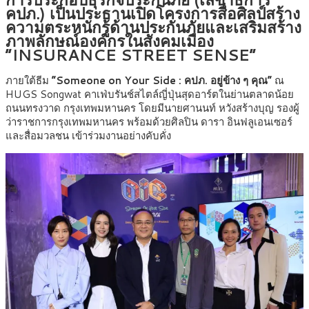
คปภ.) เป็นประธานเปิดโครงการสื่อศิลป์สร้าง
ความตระหนักรู้ด้านประกันภัยและเสริมสร้าง
ภาพลักษณ์องค์กรในสังคมเมือง
“INSURANCE STREET SENSE”
ภายใต้ธีม
“Someone on Your Side : คปภ. อยู่ข้าง ๆ คุณ”
ณ
HUGS Songwat คาเฟ่บรันช์สไตล์ญี่ปุ่นสุดอาร์ตในย่านตลาดน้อย
ถนนทรงวาด กรุงเทพมหานคร โดยมีนายศานนท์ หวังสร้างบุญ รองผู้
ว่าราชการกรุงเทพมหานคร พร้อมด้วยศิลปิน ดารา อินฟลูเอนเซอร์
และสื่อมวลชน เข้าร่วมงานอย่างคับคั่ง