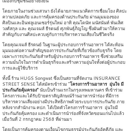
เมืองกับชุมชนอย่างยั่งยืน
โดยภายในงานช่วงเสวนา ยังได้ฉายภาพแนวคิดการเชื่อมโยง ศิลปะ
ความปลอดภัย และการคุ้มครองด้านประกันภัย ผ่านมุมมองของ
ศิลปินและอินฟลูเอนเซอร์รุ่นใหม่ อาทิ คุณโดนัท มนัสนันท์ พันเลิศ
วงศ์สกุล และ คุณเจมส์ ธีรดนย์ ศุภพันธุ์ภิญโญ ซึ่งผันตัวมาให้ความ
สำคัญกับงานศิลปะควบคู่กับการบริหารความเสี่ยงในชีวิตจริง
โดยคุณเจมส์ ธีรดนย์ ในฐานะผู้ประกอบการร้านอาหาร ได้สะท้อน
มุมมองต่อความสำคัญของการประกันภัยที่เกี่ยวข้องกับธุรกิจ โดย
เฉพาะการประกันภัยสำหรับผู้ประกอบการร้านอาหาร ซึ่งช่วยเสริม
ความมั่นใจในการดำเนินธุรกิจและสร้างความอุ่นใจทั้งต่อผู้ประกอบ
การและผู้ใช้บริการ
ทั้งนี้ ร้าน HUGS Songwat ซึ่งเป็นสถานที่จัดงาน INSURANCE
STREET SENSE ได้สมัครเข้าร่วม “
โครงการร้านอาหาร อุ่นใจ มี
ประกันภัยคุ้มครอง”
นับเป็นร้านแรกในกรุงเทพมหานคร ที่เข้าร่วม
โครงการและได้รับป้ายตราสัญลักษณ์ร้านอาหารนำร่อง ที่มีการ
บริหารความเสี่ยงอย่างมีประสิทธิภาพด้วยระบบการประกันภัย ภาย
หลังจากสำนักงาน คปภ. ได้เปิดตัวโครงการร้านอาหาร อุ่นใจมี
ประกันภัยคุ้มครอง และดำเนินการนำร่องที่จังหวัดขอนแก่นไปแล้ว
เมื่อวันที่ 2 กรกฎาคม 2568 ที่ผ่านมา
โดยเป็นการคุ้มครองตามเงื่อนไขกรมธรรม์ประกันภัยอัคคีภัย และ