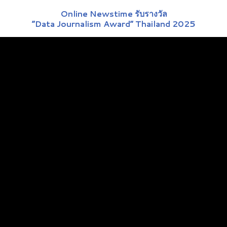
Online Newstime รับรางวัล
“Data Journalism Award” Thailand 2025