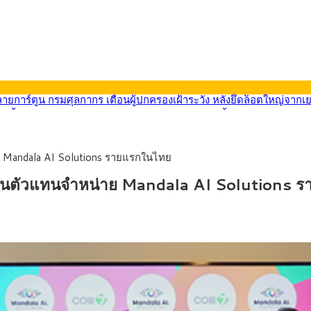
569) ซื้อขายในกรอบ 33.40-34.00 มองเฟดคงดอกเบี้ย
นหน้ารถไฟฟ้าสงขลา โมโนเรล 12.54 กม. เชื่อมเมืองหาดใหญ่
บรายหัวเพียง 2,618 บาท เสนอทบทวนจัดสรรงบให้สอดคล้องภาระงานจริง
0-33.60 ติดตามข้อมูลจ้างงานสหรัฐฯ
่าย Mandala AI Solutions รายแรกในไทย
นหน้า 5 ยุทธศาสตร์ รื้อโครงสร้างเศรษฐกิจ ดันไทยโตเต็มศักยภาพ
ลายการ์ตูน กรมศุลกากร เตือนผู้ปกครองเฝ้าระวัง หลังยึดล็อตใหญ่จากเ
ว่น เป็นตัวแทนจำหน่าย Mandala AI Solutions