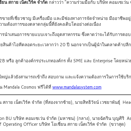
ี่ยน สกาย เน็ตเวิร์ค จำกัด
กล่าวว่า “ความร่วมมือกับ บริษัท คอมเซเว่น จำ
ี่เชี่ยวชาญ มีเครื่องมือ และมีช่องทางการจัดจำหน่าย มืออาชีพอยู่แล้ว
วามต้องการของตลาดกลุ่มนี้ที่ยังคงเติบโตอย่างต่อเนื่อง
ป็นการนำเสนอการขายแบบเจาะถึงอุตสาหกรรม ซึ่งคาดว่าจะได้รับการตอบ
ายสินค้าไอทีตลอดระยะเวลากว่า 20 ปี นอกจากเป็นผู้นำในตลาดค้าปลีกผ
B2B หรือ ลูกค้าองค์กรประเภทองค์กร ทั้ง SME และ Enterprise โดยหน่วย
นใหญ่แล้วยังสามารถเข้าถึง สอบถาม และแจ้งความต้องการในการใช้บริก
น Mandala Cosmos ฟรีได้ที่
www.mandalasystem.com
สกาย เน็ตเวิร์ค จำกัด (ที่สองจากซ้าย), นายสิทธิวัจน์ เวชยาพันธุ์ H
on BU บริษัท คอมเซเว่น จำกัด (มหาชน) (กลาง), นายฉัตริน บุญศิริ As
perating Officer บริษัท โอเชี่ยน สกาย เน็ตเวิร์ค จำกัด (ขวาสุด)