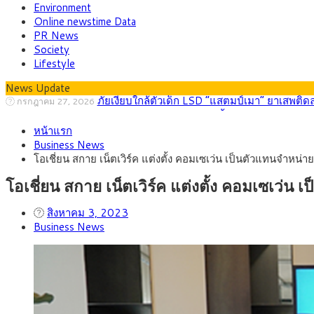
Environment
Online newstime Data
PR News
Society
Lifestyle
News Update
กรุงศรี คาดเงินบาทสัปดาห์นี้ (27–31 ก.ค. 2
กรกฎาคม 27, 2026
ครม.ไฟเขียวหลักการ ร่าง พ.ร.ฎ. เปิดทาง รฟม.เดิ
สิงหาคม 5, 2026
หน้าแรก
สธ.ชี้ รพ.รัฐแบกรับผู้ป่วยบัตรทอง 87% แต่ได้ง
สิงหาคม 4, 2026
Business News
กรุงศรี คาดเงินบาทสัปดาห์นี้ซื้อขายในกรอบ 33.0
สิงหาคม 3, 2026
โอเชี่ยน สกาย เน็ตเวิร์ค แต่งตั้ง คอมเซเว่น เป็นตัวแทนจำหน
“เอกนิติ” เปิดเครื่องยนต์เศรษฐกิจใหม่ของไทย เดิ
สิงหาคม 1, 2026
ภัยเงียบใกล้ตัวเด็ก LSD “แสตมป์เมา” ยาเสพติด
กรกฎาคม 27, 2026
โอเชี่ยน สกาย เน็ตเวิร์ค แต่งตั้ง คอมเซเ
สิงหาคม 3, 2023
Business News