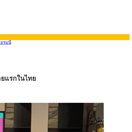
ยอรมนี
 รายแรกในไทย