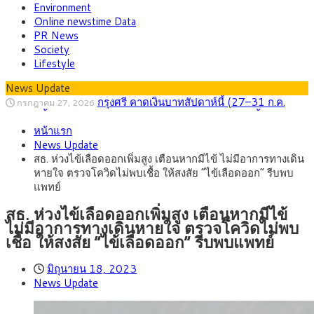
Environment
Online newstime Data
PR News
Society
Lifestyle
News Update
กรุงศรี คาดเงินบาทสัปดาห์นี้ (27–31 ก.ค.
กรกฎาคม 27, 2026
2569) ซื้อขายในกรอบ 33.40-34.00 มองเฟดคงดอกเบี้ย
ครม.ไฟเขียวหลักการ ร่าง พ.ร.ฎ. เปิดทาง รฟม.เดิน
สิงหาคม 5, 2026
หน้าแรก
หน้ารถไฟฟ้าสงขลา โมโนเรล 12.54 กม. เชื่อมเมืองหาดใหญ่
สธ.ชี้ รพ.รัฐแบกรับผู้ป่วยบัตรทอง 87% แต่ได้งบ
สิงหาคม 4, 2026
News Update
รายหัวเพียง 2,618 บาท เสนอทบทวนจัดสรรงบให้สอดคล้องภาระ
กรุงศรี คาดเงินบาทสัปดาห์นี้ซื้อขายในกรอบ
สิงหาคม 3, 2026
สธ. ห่วงไข้เลือดออกเพิ่มสูง เตือนหากมีไข้ ไม่มีอาการทางเดิน
งานจริง
33.00-33.60 ติดตามข้อมูลจ้างงานสหรัฐฯ
“เอกนิติ” เปิดเครื่องยนต์เศรษฐกิจใหม่ของไทย
สิงหาคม 1, 2026
หายใจ ตรวจโควิดไม่พบเชื้อ ให้สงสัย “ไข้เลือดออก” รีบพบ
เดินหน้า 5 ยุทธศาสตร์ รื้อโครงสร้างเศรษฐกิจ ดันไทยโตเต็ม
ภัยเงียบใกล้ตัวเด็ก LSD “แสตมป์เมา” ยาเสพ
กรกฎาคม 27, 2026
แพทย์
ศักยภาพ
ติดลายการ์ตูน กรมศุลกากร เตือนผู้ปกครองเฝ้าระวัง หลังยึดล็อต
ใหญ่จากเยอรมนี
สธ. ห่วงไข้เลือดออกเพิ่มสูง เตือนหากมีไข้
ไม่มีอาการทางเดินหายใจ ตรวจโควิดไม่พบ
เชื้อ ให้สงสัย “ไข้เลือดออก” รีบพบแพทย์
มิถุนายน 18, 2023
News Update