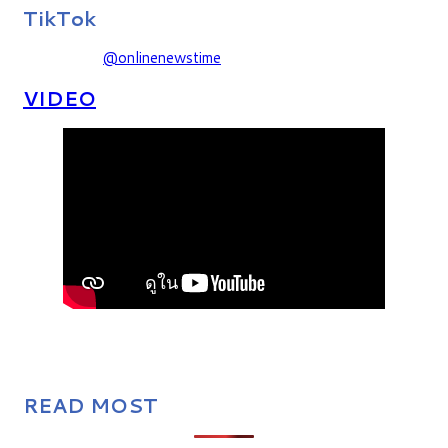
TikTok
@onlinenewstime
VIDEO
READ MOST