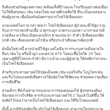
จึงต้องช่วยกันดูแลสภาพแวดล้อมทั้งที่บ้านและโรงเรียนอย่างต่อเนื่อง
ไม่ให้มีเศษขยะ เช่น กล่องโฟม พลาสติกเหลือใช้ ที่จะเป็นแหล่งเพาะ
พันธุ์ยุงลาย เพื่อป้องกันอันตรายจากโรคไข้เลือดออก
นายแพทย์โอภาส กล่าวต่อว่า โรคไข้เลือดออก ผู้ป่วยจะมีไข้สูง ร่วม
กับอาการปวดกล้ามเนื้อ ปวดกระดูก ปวดกระบอกตา บางรายอาจมี
ปวดท้อง อาเจียน มีจุดแดงเล็กๆ ตามแขน ขา ลําตัว มีเลือดออกผิด
ปกติ เช่น เลือดออกตามไรฟัน หรือประจำเดือนมากผิดปกติ
ดังนั้นในช่วงนี้ หากป่วยมีไข้สูง แต่ไม่มีอาการระบบทางเดินหายใจ
อื่นๆ เช่น ไอ หรือน้ำมูก และตรวจ ATK ไม่พบเชื้อโควิด 19 โดย
เฉพาะผู้ที่มีโรคประจำตัว มีภาวะอ้วน และผู้สูงอายุ ให้สงสัยว่าอาจจะ
เป็นโรคไข้เลือดออก
ห้ามรับประทานยาลดไข้กลุ่มเอ็นเสด เช่น แอสไพริน ไอบูโพรเฟน
และรีบไปพบแพทย์เพื่อตรวจวินิจฉัยโรคให้ชัดเจน ช่วยลดความเสี่ยง
การเสียชีวิต
ส่วนเด็กๆ ที่ยังไม่สามารถบอกอาการของตนเองได้ ผู้ปกครองต้อง
สังเกตอาการใกล้ชิด หากรับประทานยาลดไข้ 2 วันแล้วไม่ดีขึ้น ให้
สงสัยไว้ก่อนว่าอาจเป็นโรคไข้เลือดออก และให้รีบไปพบแพทย์
ทั้งนี้ หากมีข้อสงสัยเกี่ยวกับโรคไข้เลือดออก สามารถโทรสอบถาม