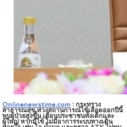
Onlinenewstime.com
:
กระทรวง
สาธารณสุข ห่วงสถานการณ์ไข้เลือดออกปีนี้
พบผู้ป่วยสูงขึ้น เตือนประชาชนทั้งเด็กและ
ผู้ใหญ่ หากมีไข้ ไม่มีอาการระบบทางเดิน
หายใจ เช่น ไอ น้ำมูก และตรวจ ATK ไม่พบ