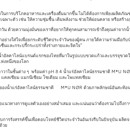
การบริโภคอาหารและเครื่องดื่มมากขึ้น ไม่ได้ต้องการเพียงผลิตภัณฑ์ที
ะตัว เช่น ให้ความชุ่มชื้น เติมพลังงาน ช่วยให้ผ่อนคลาย หรือสร้างภูม
น ด้วยความมุ่งมั่นของเราที่อยากให้ทุกคนสามารถเข้าถึงคุณค่าจากน้ำที
แบบมาอย่างใส่ใจเพื่อยกระดับชีวิตประจำวันของผู้คน ภายใต้ความร่วมมื
ดชื่นและกระปรี้กระเปร่าทั้งร่างกายและจิตใจ”
นน้ำอัลคาไลน์แบรนด์แรกของไทยที่มาในรูปแบบขวดแก้วและบรรจุขวดใ
ดแห่งหนึ่งของโลก
นลาวาในชั้นต่าง ๆ พร้อมค่า pH 8.4 น้ำแร่อัลคาไลน์ธรรมชาติ M*U N
ช่น แคลเซียม แมกนีเซียม โซเดียม และโพแทสเซียม
นเตอร์ของน้ำแร่อัลคาไลน์ธรรมชาติ M*U NØR ด้วยภาพลักษณ์อันสะท้อนถึ
นต่อแนวทางการดูแลตัวเองอย่างสม่ำเสมอ และแน่นอนว่าต้องรวมไปถึงการเ
ด้รับการรังสรรค์ขึ้นเพื่อตอบโจทย์ชีวิตประจำวันอันเร่งรีบในปัจจุบั
ด้วย