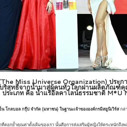
ร์ส (The Miss Universe Organization) ประก
ริสุทธิ์จากน้ำมาสู่ผู้คนทั่วโลกผ่านผลิตภัณฑ์ค
2 ประเภท คือ น้ำแร่อัลคาไลน์ธรรมชาติ M*U NØ
เอ็น โกลบอล กรุ๊ป จำกัด (มหาชน) ในฐานะเจ้าขององค์กรมิสยูนิเวิร์ส
กล่
่ตอกย้ำคุณค่าดั้งเดิมของเรา นั้นคือการส่งเสริมผู้หญิงให้ตระหนักถึงพ