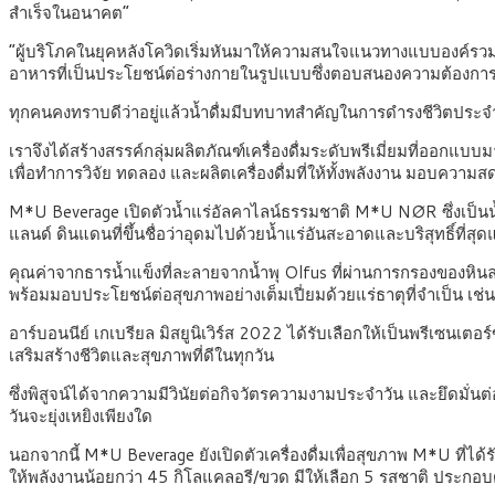
สำเร็จในอนาคต”
“ผู้บริโภคในยุคหลังโควิดเริ่มหันมาให้ความสนใจแนวทางแบบองค์รวมใน
อาหารที่เป็นประโยชน์ต่อร่างกายในรูปแบบซึ่งตอบสนองความต้องการเฉพา
ทุกคนคงทราบดีว่าอยู่แล้วน้ำดื่มมีบทบาทสำคัญในการดำรงชีวิตประจำวั
เราจึงได้สร้างสรรค์กลุ่มผลิตภัณฑ์เครื่องดื่มระดับพรีเมี่ยมที่ออก
เพื่อทำการวิจัย ทดลอง และผลิตเครื่องดื่มที่ให้ทั้งพลังงาน มอบความส
M*U Beverage เปิดตัวน้ำแร่อัลคาไลน์ธรรมชาติ M*U NØR ซึ่งเป็
แลนด์ ดินแดนที่ขึ้นชื่อว่าอุดมไปด้วยน้ำแร่อันสะอาดและบริสุทธิ์ที่สุ
คุณค่าจากธารน้ำแข็งที่ละลายจากน้ำพุ Olfus ที่ผ่านการกรองของหิ
พร้อมมอบประโยชน์ต่อสุขภาพอย่างเต็มเปี่ยมด้วยแร่ธาตุที่จำเป็น เ
อาร์บอนนีย์ เกเบรียล มิสยูนิเวิร์ส 2022 ได้รับเลือกให้เป็นพรีเซ
เสริมสร้างชีวิตและสุขภาพที่ดีในทุกวัน
ซึ่งพิสูจน์ได้จากความมีวินัยต่อกิจวัตรความงามประจำวัน และยึดมั่
วันจะยุ่งเหยิงเพียงใด
นอกจากนี้ M*U Beverage ยังเปิดตัวเครื่องดื่มเพื่อสุขภาพ M*U ที่ไ
ให้พลังงานน้อยกว่า 45 กิโลแคลอรี/ขวด มีให้เลือก 5 รสชาติ ประกอบ