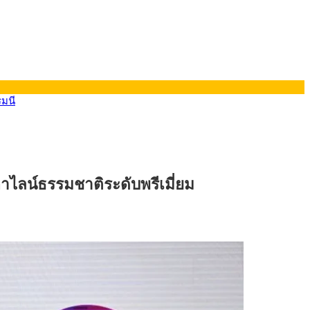
รมนี
าไลน์ธรรมชาติระดับพรีเมี่ยม