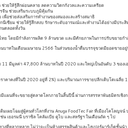
 ช่วยให้รู้สึกผ่อนคลาย ลดความวิตกกังวลและความเครียด
จีน ช่วยเสริมระบบภูมิคุ้มกัน
กาย เพื่อช่วยส่งเสริมการทำงานของสมองและสร้างสมาธิ
มกนีเซียม ช่วยให้รู้สึกสงบ รักษาระดับอารมณ์และทำงานได้อย่างมีประส
นานตลอดทั้งวัน
ทย โดยมีกำลังการผลิต 9 ล้านขวด และมีศักยภาพในการปรับขยายกำลังการ
้านบาทในเดือนเมษายน 2566 ในส่วนของน้ำดื่มบรรจุขวดมียอดขายอยู่ท
บ 11 มีมูลค่า 47,800 ล้านบาทในปี 2020 และใหญ่เป็นอันดับ 3 ของเอ
่ยราคาคงที่ในปี 2020 อยู่ที่ 2%) และปริมาณการขายปลีกเติบโตเฉลี่ย 
แผนที่จะขยายสู่ตลาดโลกภายในสิ้นปีนี้ ผ่านการสรรหาพันธมิตรเชิงกลย
ิมเผยโฉมสู่ผู้คนทั่วโลกที่งาน Anuga FoodTec Fair ที่เมืองโคโลญจ
ช่น เยอรมนี บราซิล โคลัมเบีย ดูไบ และสหรัฐฯ ในเดือนถัด ๆ ไป
ที่หลากหลาย ไม่ว่าจะเป็นห้างสรรพสินค้าและไฮเปอร์มาร์เก็ตชั้นนำ