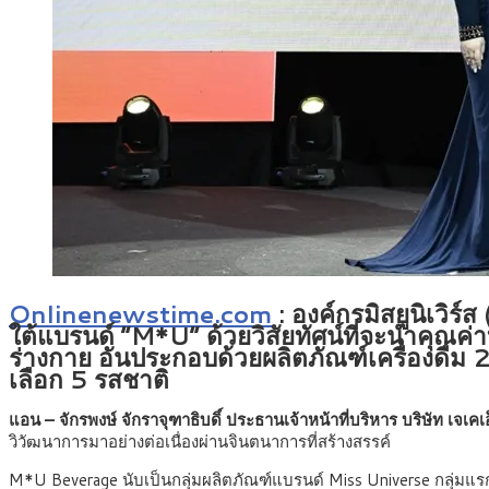
Onlinenewstime.com
: องค์กรมิสยูนิเวิ
ใต้แบรนด์ “M*U” ด้วยวิสัยทัศน์ที่จะนำคุณค่าบ
ร่างกาย อันประกอบด้วยผลิตภัณฑ์เครื่องดื่ม 
เลือก 5 รสชาติ
แอน – จักรพงษ์ จักราจุฑาธิบดิ์ ประธานเจ้าหน้าที่บริหาร บริษัท เจเค
วิวัฒนาการมาอย่างต่อเนื่องผ่านจินตนาการที่สร้างสรรค์
M*U Beverage นับเป็นกลุ่มผลิตภัณฑ์แบรนด์ Miss Universe กลุ่มแรกที