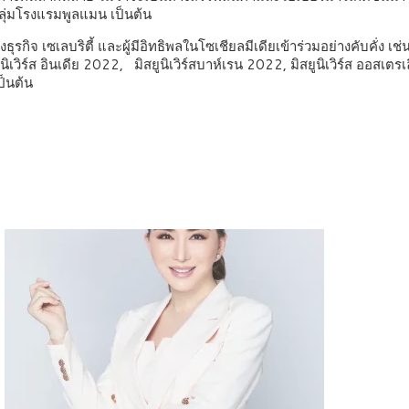
กลุ่มโรงแรมพูลแมน เป็นต้น
กิจ เซเลบริตี้ และผู้มีอิทธิพลในโซเชียลมีเดียเข้าร่วมอย่างคับคั่ง เช่น 
วิร์ส อินเดีย 2022, มิสยูนิเวิร์สบาห์เรน 2022, มิสยูนิเวิร์ส ออสเตรเล
ป็นต้น