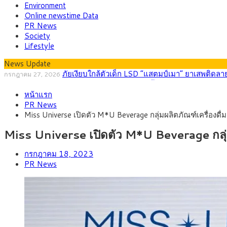
Environment
Online newstime Data
PR News
Society
Lifestyle
News Update
กรุงศรี คาดเงินบาทสัปดาห์นี้ (27–31 ก.ค. 256
กรกฎาคม 27, 2026
ครม.ไฟเขียวหลักการ ร่าง พ.ร.ฎ. เปิดทาง รฟม.เดินห
สิงหาคม 5, 2026
หน้าแรก
สธ.ชี้ รพ.รัฐแบกรับผู้ป่วยบัตรทอง 87% แต่ได้งบร
สิงหาคม 4, 2026
PR News
กรุงศรี คาดเงินบาทสัปดาห์นี้ซื้อขายในกรอบ 33.00-
สิงหาคม 3, 2026
Miss Universe เปิดตัว M*U Beverage กลุ่มผลิตภัณฑ์เครื่องดื่
“เอกนิติ” เปิดเครื่องยนต์เศรษฐกิจใหม่ของไทย เดินห
สิงหาคม 1, 2026
ภัยเงียบใกล้ตัวเด็ก LSD “แสตมป์เมา” ยาเสพติดลาย
กรกฎาคม 27, 2026
Miss Universe เปิดตัว M*U Beverage กลุ่มผ
กรกฎาคม 18, 2023
PR News