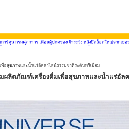
9) ซื้อขายในกรอบ 33.40-34.00 มองเฟดคงดอกเบี้ย
น้ารถไฟฟ้าสงขลา โมโนเรล 12.54 กม. เชื่อมเมืองหาดใหญ่
ายหัวเพียง 2,618 บาท เสนอทบทวนจัดสรรงบให้สอดคล้องภาระงานจริง
33.60 ติดตามข้อมูลจ้างงานสหรัฐฯ
มเพื่อสุขภาพและน้ำแร่อัลคาไลน์ธรรมชาติระดับพรีเมี่ยม
น้า 5 ยุทธศาสตร์ รื้อโครงสร้างเศรษฐกิจ ดันไทยโตเต็มศักยภาพ
การ์ตูน กรมศุลกากร เตือนผู้ปกครองเฝ้าระวัง หลังยึดล็อตใหญ่จากเยอ
ลิตภัณฑ์เครื่องดื่มเพื่อสุขภาพและน้ำแร่อัลค