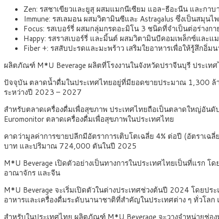
Zen: รสชาเขียวและยูสุ ผสมแมกนีเซียม แอล-ธีอะนีน และกาบา
Immune: รสเลมอน ผสมวิตามินซีและ Astragalus ซึ่งเป็นสมุนไพร
Focus: รสเบอร์รี่ ผสมกลุ่มกรดอะมิโน 3 ชนิดที่จำเป็นต่อร่าง
Happy: รสราสเบอร์รี่ และมิ้นต์ ผสมวิตามินบีคอมเพล็กซ์และแ
Fiber +: รสสับปะรดและมะพร้าว เสริมใยอาหารเพื่อให้รู้สึกอิ่ม
ผลิตภัณฑ์ M*U Beverage ผลิตที่โรงงานในจังหวัดปราจีนบุรี ประเทศไ
ปัจจุบัน ตลาดน้ำดื่มในประเทศไทยอยู่ที่มียอดขายประมาณ 1,300 ล
ระหว่างปี 2023 – 2027
สำหรับตลาดเครื่องดื่มเพื่อสุขภาพ ประเทศไทยถือเป็นตลาดใหญ่อันดั
Euromonitor ตลาดเครื่องดื่มเพื่อสุขภาพในประเทศไทย
คาดว่ามูลค่าการขายปลีกมีอัตราการเติบโตเฉลี่ย 4% ต่อปี (อัตราเฉลี
บาท และปริมาณ 724,000 ตันในปี 2025
M*U Beverage เปิดตัวอย่างเป็นทางการในประเทศไทยเป็นที่แรก โดยมี
อาณาจักร และจีน
M*U Beverage จะเริ่มเปิดตัวในต่างประเทศช่วงต้นปี 2024 โดยประเด
อาหารและเครื่องดื่มระดับนานาชาติที่สำคัญในประเทศต่าง ๆ ทั่วโลก เ
สำหรับในประเทศไทย ผลิตภัณฑ์ M*U Beverage จะวางจำหน่ายช่องทาง