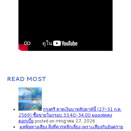
READ MOST
กรุงศรี คาดเงินบาทสัปดาห์นี้ (27–31 ก.ค.
2569) ซื้อขายในกรอบ 33.40-34.00 มองเฟดคง
ดอกเบี้ย
posted on กรกฎาคม 27, 2026
มลพิษทางเสียง สิ่งที่ควรหลีกเลี่ยง เพราะเสี่ยงกับอันตราย