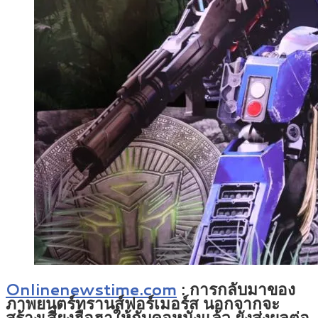
Onlinenewstime.com
:
การกลับมาของ
ภาพยนตร์ทรานส์ฟอร์เมอร์ส นอกจากจะ
สร้างเสียงฮือฮาให้กับคอหนังแล้ว ยังส่งผลต่อ