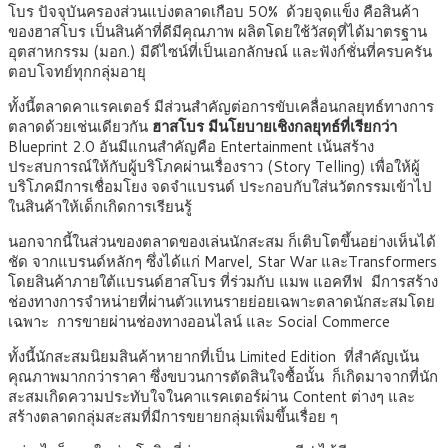
โบร ปัจจุบันครองส่วนแบ่งตลาดเกือบ 50% ด้วยจุดแข็ง คือสินค้า
ของฮาสโบร เป็นสินค้าที่ดีมีคุณภาพ ผลิตโดยใช้วัสดุที่ได้มาตรฐาน
อุตสาหกรรม (มอก.) มีดีไซน์ที่เป็นเอกลักษณ์ และฟังก์ชั่นที่ครบครัน
ตอบโจทย์ทุกกลุ่มอายุ
ทั้งนี้ตลาดคาแรคเตอร์ มีส่วนสำคัญต่อการขับเคลื่อนกลยุทธ์ทางการ
ตลาดด้วยเช่นเดียวกัน
ฮาสโบร มีนโยบายเชิงกลยุทธ์ที่เรียกว่า
Blueprint 2.0 อันมีแกนสำคัญคือ Entertainment เน้นสร้าง
ประสบการณ์ให้กับผู้บริโภคผ่านเรื่องราว (Story Telling) เพื่อให้ผู้
บริโภคมีการเชื่อมโยง จดจำแบรนด์ ประกอบกับใส่นวัตกรรมเข้าไป
ในสินค้าให้เด็กเกิดการเรียนรู้
นอกจากนี้ในส่วนของตลาดของเล่นนักสะสม ก็เติบโตขึ้นอย่างเห็นได้
ชัด จากแบรนด์หลักๆ ซึ่งได้แก่ Marvel, Star War และTransformers
โดยสินค้าภายใต้แบรนด์ฮาสโบร ที่ร่วมกับ แมพ แอคทีฟ มีการสร้าง
ช่องทางการจำหน่ายที่ผ่านตัวแทนรายย่อยเฉพาะตลาดนักสะสมโดย
เฉพาะ การขายผ่านช่องทางออนไลน์ และ Social Commerce
ทั้งนี้นักสะสมนิยมสินค้าหายากที่เป็น Limited Edition ที่สำคัญเน้น
คุณภาพมากกว่าราคา ซึ่งขบวนการตัดสินใจซื้อนั้น ก็เกิดมาจากที่นัก
สะสมเกิดความประทับใจในคาแรคเตอร์ผ่าน Content ต่างๆ และ
สร้างตลาดกลุ่มสะสมที่มีการขยายกลุ่มเพิ่มขึ้นเรื่อย ๆ