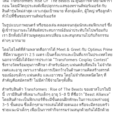
ใหม่ Transformers :Rise Of The Beasts ณ ศูนย์การค้าสยามพารา
กอน โดยมีวัตถุประสงค์เพื่อปลุกกระแสของทรานส์ฟอร์เมอร์ส กับ
สินค้ารุ่นใหม่ล่าสุด เจาะกลุ่มเป้าหมาย ทั้งกลุ่มเด็ก, ผู้ใหญ่ หรือลูกค้า
ทั่วไปที่ชื่นชอบทรานส์ฟอร์เมอร์ส
ในรูปแบบภาพยนตร์ หรือของเล่น ตลอดจนกลุ่มนักสะสมฟิกเกอร์ ซึ่ง
ผู้เข้าร่วมงานจะได้สัมผัสประสบการณ์อันน่าประทับใจไปพร้อมกับ
เรา อีกทั้งยังได้ร่วมพูดคุยแลกเปลี่ยน และสนุกสนานไปกับกิจกรรม
ต่างๆ มากมาย
โดยไฮไลต์ที่ห้ามพลาดคือการได้ Meet & Greet กับ Optimus Prime
ที่มีความสูงกว่า 2.5 เมตร เป็นครั้งแรกและเป็นที่แรกในประเทศไทย
นอกจากนี้ยังได้จัดการประกวด “Transformers Cosplay Contest”
ชิงรางวัลพร้อมทุนการศึกษา สำหรับน้องๆ แฟนคลับที่สนใจ ไม่จำกัด
เพศและอายุ เพราะเราต้องการเปิดกว้างในด้านความคิดสร้างสรรค์
ของน้องๆเด็กๆ แฟนคลับ และเยาวชน โดยไม่จำกัดเทคนิดใดๆ ที่
สำคัญคือสมัครฟรี! ไม่มีค่าใช้จ่ายใดๆทั้งสิ้น
สำหรับสินค้า Transformers : Rise of The Beasts ของฮาสโบรในปี
นี้ เรามีสินค้าที่เหมาะกับเด็กๆ อายุ 5-8 ปี ที่ชื่อว่า “Beast Alliance”
โดยสินค้าจะเป็นฟิกเกอร์ที่จะมีขั้นตอนฝึกทักษะในการแปลงร่างอยู่
3-5 ขั้นตอน ซึ่งเด็กๆสามารถเล่นได้ด้วยตนเอง หรือจะมีครอบครัว
ช่วยแนะนำเด็กๆ เพื่อเป็นการทำกิจกรรมร่วมสนุกด้วยกันได้อีกด้วย