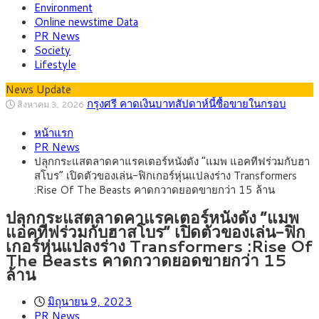
Environment
Online newstime Data
PR News
Society
Lifestyle
News Update
“เอกนิติ” เปิดเครื่องยนต์เศรษฐกิจใหม่ของไทย
สิงหาคม 1, 2026
เดินหน้า 5 ยุทธศาสตร์ รื้อโครงสร้างเศรษฐกิจ ดันไทยโตเต็ม
ภัยเงียบใกล้ตัวเด็ก LSD “แสตมป์เมา” ยาเสพ
กรกฎาคม 27, 2026
ศักยภาพ
หน้าแรก
ติดลายการ์ตูน กรมศุลกากร เตือนผู้ปกครองเฝ้าระวัง หลังยึดล็อต
กรุงศรี คาดเงินบาทสัปดาห์นี้ (27–31 ก.ค.
กรกฎาคม 27, 2026
PR News
ใหญ่จากเยอรมนี
2569) ซื้อขายในกรอบ 33.40-34.00 มองเฟดคงดอกเบี้ย
ครม.ไฟเขียวหลักการ ร่าง พ.ร.ฎ. เปิดทาง รฟม.เดิน
สิงหาคม 5, 2026
ปลุกกระแสตลาดคาแรคเตอร์หนังดัง “แมพ แอคทีฟร่วมกับฮา
หน้ารถไฟฟ้าสงขลา โมโนเรล 12.54 กม. เชื่อมเมืองหาดใหญ่
สธ.ชี้ รพ.รัฐแบกรับผู้ป่วยบัตรทอง 87% แต่ได้งบ
สิงหาคม 4, 2026
สโบร” เปิดตัวของเล่น-ฟิกเกอร์หุ่นแปลงร่าง Transformers
รายหัวเพียง 2,618 บาท เสนอทบทวนจัดสรรงบให้สอดคล้องภาระ
กรุงศรี คาดเงินบาทสัปดาห์นี้ซื้อขายในกรอบ
สิงหาคม 3, 2026
:Rise Of The Beasts คาดกวาดยอดขายกว่า 15 ล้าน
งานจริง
33.00-33.60 ติดตามข้อมูลจ้างงานสหรัฐฯ
ปลุกกระแสตลาดคาแรคเตอร์หนังดัง “แมพ
แอคทีฟร่วมกับฮาสโบร” เปิดตัวของเล่น-ฟิก
เกอร์หุ่นแปลงร่าง Transformers :Rise Of
The Beasts คาดกวาดยอดขายกว่า 15
ล้าน
มิถุนายน 9, 2023
PR News