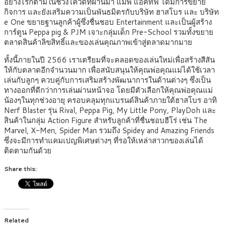
อย่างไรก็ตามในช่วงโควิดที่ผ่านมา แมพ แอคทีฟ ได้มีการขยาย
กิจการ และยังเสริมความเป็นพันธมิตรกับบริษัท ฮาสโบร และ บริษัท
e One ขยายฐานลูกค้าผู้ซึ่งชื่นชอบ Entertainment และเป็นผู้สร้าง
การ์ตูน Peppa pig & PJM เจาะกลุ่มเด็ก Pre-School รวมทั้งขยาย
ตลาดสินค้าลิขสิทธิ์และของเล่นคุณภาพเข้าสู่ตลาดมากมาย
ทั้งนี้ภายในปี 2566 เราเตรียมที่จะคลอดของเล่นใหม่เพื่อสร้างสีสัน
ให้กับตลาดอีกจำนวนมาก เพื่อสนับสนุนให้คุณพ่อคุณแม่ได้ใช้เวลา
เล่นกับลูกๆ ควบคู่กับการเสริมสร้างพัฒนาการในด้านต่างๆ ซึ่งเป็น
ทางออกที่ดีกว่าการเล่นผ่านหน้าจอ โดยมีตัวเลือกให้คุณพ่อคุณแม่
น้องๆในทุกช่วงอายุ ครอบคลุมทุกแบรนด์สินค้าภายใต้ฮาสโบร อาทิ
Nerf Blaster รุ่น Rival, Peppa Pig, My Little Pony, PlayDoh และ
สินค้าในกลุ่ม Action Figure สำหรับลูกค้าที่ชื่นชอบฮีโร่ เช่น The
Marvel, X-Men, Spider Man รวมถึง Spidey and Amazing Friends
ซึ่งจะมีการทำแคมเปญพิเศษต่างๆ ที่รอให้เหล่าสาวกของเล่นได้
ติดตามกันด้วย
Share this:
Related