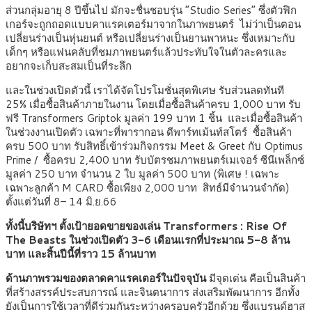
ส่วนกลุ่มอายุ 8 ปีขึ้นไป มักจะชื่นชอบรุ่น “Studio Series” ซึ่งตัวฟิก
เกอร์จะถูกถอดแบบคาแรคเตอร์มาจากในภาพยนตร์ ไม่ว่าเป็นตอน
เปลี่ยนร่างเป็นหุ่นยนต์ หรือเปลี่ยนร่างเป็นยานพาหนะ ซึ่งเหมาะกับ
เด็กๆ หรือแฟนคลับที่ชมภาพยนตร์แล้วประทับใจในตัวละครและ
อยากจะเก็บสะสมเป็นที่ระลึก
และในช่วงเปิดตัวนี้ เราได้จัดโปรโมชั่นสุดพิเศษ รับส่วนลดทันที
25% เมื่อซื้อสินค้าภายในงาน โดยเมื่อซื้อสินค้าครบ 1,000 บาท รับ
ฟรี Transformers Griptok มูลค่า 199 บาท 1 ชิ้น และเมื่อซื้อสินค้า
ในช่วงงานเปิดตัว เฉพาะที่พารากอน ดีพาร์ทเม้นท์สโตร์
ซื้อสินค้า
ครบ 500 บาท รับสิทธิ์เข้าร่วมกิจกรรม Meet & Greet กับ Optimus
Prime / ซื้อครบ 2,400 บาท รับบัตรชมภาพยนตร์เมเจอร์ ซีนีเพล็กซ์
มูลค่า 250 บาท จำนวน 2 ใบ มูลค่า 500 บาท (พิเศษ ! เฉพาะ
เฉพาะลูกค้า M CARD ซื้อเพียง 2,000 บาท สิทธ์มีจำนวนจำกัด)
ตั้งแต่วันที่ 8– 14 มิ.ย.66
ทั้งนี้บริษัทฯ ตั้งเป้ายอดขายของเล่น
Transformers : Rise Of
The Beasts ในช่วงเปิดตัว 3-6 เดือนแรกที่ประมาณ 5-8 ล้าน
บาท และสิ้นปีนี้ที่ราว 15 ล้านบาท
ด้านภาพรวมของตลาดคาแรคเตอร์ในปัจจุบัน
มีจุดเด่น คือเป็นสินค้า
ที่สร้างสรรค์ประสบการณ์ และจินตนาการ ส่งเสริมพัฒนาการ อีกทั้ง
ยังเป็นการใช้เวลาที่ดีร่วมกันระหว่างครอบครัวอีกด้วย ซึ่งแบรนด์ฮาส