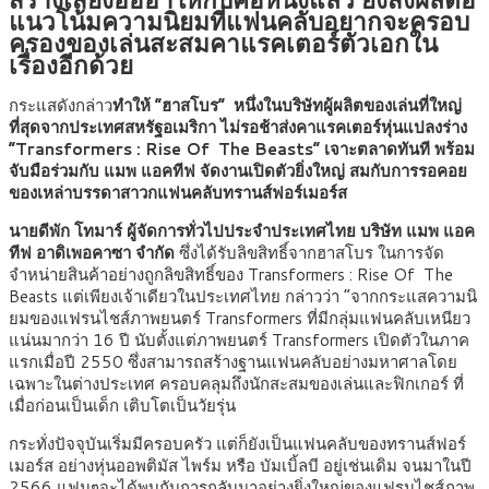
แนวโน้มความนิยมที่แฟนคลับอยากจะครอบ
ครองของเล่นสะสมคาแรคเตอร์ตัวเอกใน
เรื่องอีกด้วย
กระแสดังกล่าว
ทำให้ “ฮาสโบร” หนึ่งในบริษัทผู้ผลิตของเล่นที่ใหญ่
ที่สุดจากประเทศสหรัฐอเมริกา ไม่รอช้าส่งคาแรคเตอร์หุ่นแปลงร่าง
“Transformers : Rise Of The Beasts” เจาะตลาดทันที พร้อม
จับมือร่วมกับ แมพ แอคทีฟ จัดงานเปิดตัวยิ่งใหญ่ สมกับการรอคอย
ของเหล่าบรรดาสาวกแฟนคลับทรานส์ฟอร์เมอร์ส
นายดีพัก โทมาร์ ผู้จัดการทั่วไปประจำประเทศไทย บริษัท แมพ แอค
ทีฟ อาดิเพอคาซา จำกัด
ซึ่งได้รับลิขสิทธิ์จากฮาสโบร ในการจัด
จำหน่ายสินค้าอย่างถูกลิขสิทธิ์ของ Transformers : Rise Of The
Beasts แต่เพียงเจ้าเดียวในประเทศไทย กล่าวว่า “จากกระแสความนิ
ยมของแฟรนไชส์ภาพยนตร์ Transformers ที่มีกลุ่มแฟนคลับเหนียว
แน่นมากว่า 16 ปี นับตั้งแต่ภาพยนตร์ Transformers เปิดตัวในภาค
แรกเมื่อปี 2550 ซึ่งสามารถสร้างฐานแฟนคลับอย่างมหาศาลโดย
เฉพาะในต่างประเทศ ครอบคลุมถึงนักสะสมของเล่นและฟิกเกอร์ ที่
เมื่อก่อนเป็นเด็ก เติบโตเป็นวัยรุ่น
กระทั่งปัจจุบันเริ่มมีครอบครัว แต่ก็ยังเป็นแฟนคลับของทรานส์ฟอร์
เมอร์ส อย่างหุ่นออพติมัส ไพร์ม หรือ บัมเบิ้ลบี อยู่เช่นเดิม
จนมาในปี
2566 แฟนๆจะได้พบกับการกลับมาอย่างยิ่งใหญ่ของแฟรนไชส์ภาพ