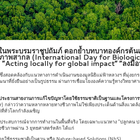
วง ในพระบรมราชูปถัมภ์ ตอกย้ำบทบาทองค์กรต้
าพสากล (International Day for Biological
“Acting locally for global impact” “ลงมือท
 ซึ่งสอดคล้องกับแนวทางการดำเนินงานของมูลนิธิแม่ฟ้าหลวงฯ ที่มุ่งยก
ัฒนาที่ยั่งยืนอย่างเป็นรูปธรรม ผ่านการเชื่อมโยงองค์ความรู้ทางว
น์ ประธานสายงานการแก้ไขปัญหาโดยใช้ธรรมชาติเป็นฐานและโครงการ
r) กล่าวว่าความหลากหลายทางชีวภาพไม่ใช่เพียงประเด็นด้านสิ่งแวดล้
ี่ทั่วโลกกำลังเผชิญ
นำประสบการณ์จากการทำงานในพื้นที่จริง โดยเฉพาะแนวทาง “ปลูกคน ปลูกป
วภาพผ่าน 3 ยุทธศาสตร์หลัก ได้แก่
ดยใช้ธรรมชาติเป็นฐาน หรือ Nature-based Solutions (NbS)