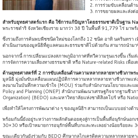
2. การร่วมขับเคลื่อน
3. การขยายผลและส่งต่ออง
สำหรับยุทธศาสตร์แรก คือ ใช้การแก้ปัญหาโดยธรรมชาติเป็นฐาน 
พระราชดำริ จังหวัดเชียงราย มากว่า 38 ปี ในพื้นที่ 91,779 ไร่ มาพร
ซึ่งรวมถึงการค้นพบพืชชนิดใหม่ของโลกถึง 12 ชนิด อาทิ นครินทรา เที
ดำเนินงานของมูลนิธิที่ดูแลคนและธรรมชาติไปด้วยกัน สามารถนำมาซึ่ง
นอกจากนี้ การเปลี่ยนแปลงสภาพภูมิอากาศที่ทวีความรุนแรงขึ้น เริ่มส
การจัดการความเสี่ยงทางธรรมชาติ หรือ Nature-related Risks เพื่
ด้านยุทธศาสตร์ที่ 2 การขับเคลื่อนด้านความหลากหลายทางชีวภาพระด
มูลนิธิ มุ่งมั่นขับเคลื่อนแผนปฏิบัติการความหลากหลายทางชีวภาพแห่
ลงนามในบันทึกความเข้าใจ (MOU) ร่วมกับสำนักงานนโยบายและแผนทร
Policy and Planning (ONEP) สำนักงานพัฒนาเศรษฐกิจจากฐานชีวภา
Organization) (BEDO) และมหาวิทยาลัยแห่งชาติสิงคโปร์ หรือ Natio
เพื่อทำให้โครงการพัฒนาต่าง ๆ ของมูลนิธิฯ สามารถเป็นแบบอย่างด้า
พร้อมกันนี้ยังอยู่ระหว่างการผลักดันดอยตุงสู่การเป็นพื้นที่อนุรักษ
30×30 หรือเป้าหมายการอนุรักษ์พื้นที่บกและทะเลอย่างน้อยร้อยละ
ขณะเดียวกันยังร่วมกับ BEDO ศึกษากลไกเครดิตความหลากหลายทางช