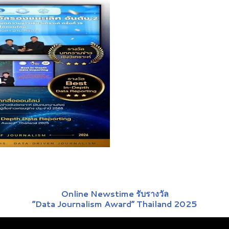
Online Newstime รับรางวัล
“Data Journalism Award” Thailand 2025