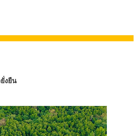
รมนี
ั่งยืน