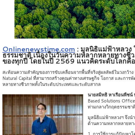
Onlinenewstime.com
: มูลนิธิแม่ฟ้าหล
ธรรมชาติ เนื่องในวันความหลากหลายทางชีวภ
ของทุกปี โดยในปี 2569 แนวคิดระดับโลกคือ 
สะท้อนความสำคัญของการขับเคลื่อนจากพื้นที่จริงสู่ผลลัพธ์ในวงกว้าง
Natural Capital ที่สามารถสร้างคุณค่าทางเศรษฐกิจ โอกาส และการพ
หลายทางชีวภาพทั้งในระดับประเทศและระดับสากล
นายสมิทธิ หาเรือนพืช
Based Solutions Office
ท่ามกลางวิกฤตธรรมชาติท
มูลนิธิแม่ฟ้าหลวงฯ จึง
ด้านความหลากหลายทางชี
1. การใช้การแก้ปัญหาโ