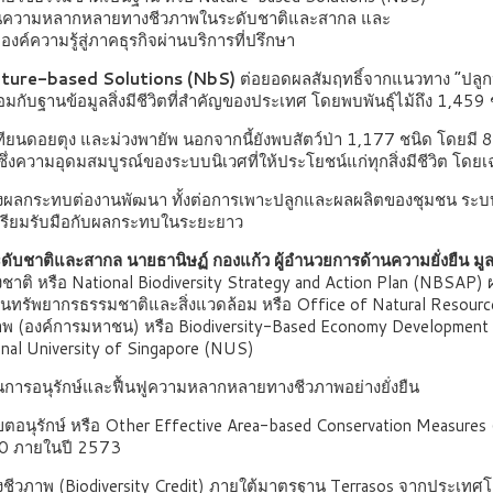
ด้านความหลากหลายทางชีวภาพในระดับชาติและสากล และ
ค์ความรู้สู่ภาคธุรกิจผ่านบริการที่ปรึกษา
Nature-based Solutions (NbS)
ต่อยอดผลสัมฤทธิ์จากแนวทาง “ปลูกป่
้อมกับฐานข้อมูลสิ่งมีชีวิตที่สำคัญของประเทศ โดยพบพันธุ์ไม้ถึง 1,459
ยนดอยตุง และม่วงพายัพ นอกจากนี้ยังพบสัตว์ป่า 1,177 ชนิด โดยมี 8 ช
ความอุดมสมบูรณ์ของระบบนิเวศที่ให้ประโยชน์แก่ทุกสิ่งมีชีวิต โดยเฉพ
่งผลกระทบต่องานพัฒนา ทั้งต่อการเพาะปลูกและผลผลิตของชุมชน ระบบนิเว
อเตรียมรับมือกับผลกระทบในระยะยาว
ับชาติและสากล นายธานิษฏ์ กองแก้ว ผู้อำนวยการด้านความยั่งยืน มูล
งชาติ หรือ National Biodiversity Strategy and Action Plan (NBSAP
ัพยากรธรรมชาติและสิ่งแวดล้อม หรือ Office of Natural Resource
พ (องค์การมหาชน) หรือ Biodiversity-Based Economy Development 
nal University of Singapore (NUS)
นการอนุรักษ์และฟื้นฟูความหลากหลายทางชีวภาพอย่างยั่งยืน
์นอกเขตอนุรักษ์ หรือ Other Effective Area-based Conservation Measu
 30 ภายในปี 2573
ีวภาพ (Biodiversity Credit) ภายใต้มาตรฐาน Terrasos จากประเทศ