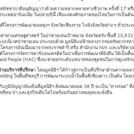
ชชาภาคีอนุสัญญาว่าด้วยความหลากหลายทางชีวภาพ ครั้งที่ 17 หรือ t
ประเทศอาร์เมเนีย ในปลายปีนี้ เพื่อแสดงศักยภาพของไทยในการเป็นต้
นที่โครงการพัฒนาดอยตุงฯ จังหวัดเชียงราย ไปยังจังหวัดต่าง ๆ ทั่วประ
ทางเศรษฐศาสตร์ ในป่าชายเลนเป้าหมาย จังหวัดตรัง พื้นที่ 10,832
นระบบนิเวศป่าชายเลน ประกอบด้วย มูลนิธิแม่ฟ้าหลวงฯ กรมทรัพยากรท
ครงการอันเนื่องมาจากพระราชดำริ หรือ สำนักงาน กปร. และบริษัท ป
โครงการจัดการคาร์บอนเครดิตในป่าเพื่อการพัฒนาที่ยั่งยืน ให้เป็นพื
re and People (HAC) ซึ่งจะช่วยยกระดับบทบาทของชุมชนในการดูแลร
่านบริการที่ปรึกษ
า โดยมูลนิธิฯ ได้ก้าวสู่การเป็นที่ปรึกษาด้านความห
wilding ในพื้นที่ชลบุรี การพัฒนาระบบน้ำในพื้นที่เชียงดาว เป็นต้น โดยเ
กับภูมิปัญญาท้องถิ่นที่มูลนิธิฯ สั่งสมมาตลอด 38 ปี จะเป็น “ทางรอด” ท
่คน ป่า และธุรกิจเติบโตไปพร้อมกันอย่างสมดุลและยั่งยืน