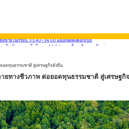
น้ารถไฟฟ้าสงขลา โมโนเรล 12.54 กม. เชื่อมเมืองหาดใหญ่
ายหัวเพียง 2,618 บาท เสนอทบทวนจัดสรรงบให้สอดคล้องภาระงานจริง
33.60 ติดตามข้อมูลจ้างงานสหรัฐฯ
น้า 5 ยุทธศาสตร์ รื้อโครงสร้างเศรษฐกิจ ดันไทยโตเต็มศักยภาพ
อดทุนธรรมชาติ สู่เศรษฐกิจยั่งยืน
การ์ตูน กรมศุลกากร เตือนผู้ปกครองเฝ้าระวัง หลังยึดล็อตใหญ่จากเยอ
9) ซื้อขายในกรอบ 33.40-34.00 มองเฟดคงดอกเบี้ย
ายทางชีวภาพ ต่อยอดทุนธรรมชาติ สู่เศรษฐกิจย