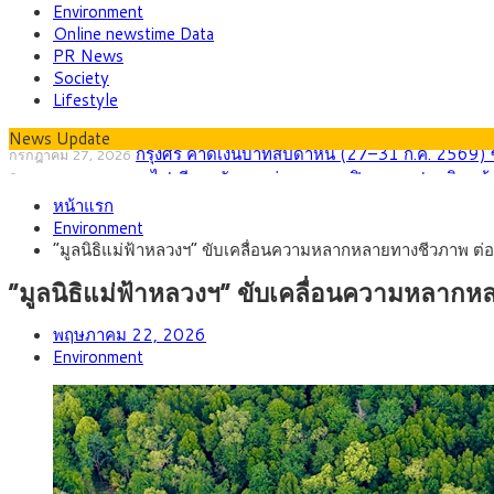
Environment
Online newstime Data
PR News
Society
Lifestyle
News Update
ครม.ไฟเขียวหลักการ ร่าง พ.ร.ฎ. เปิดทาง รฟม.เดินห
สิงหาคม 5, 2026
สธ.ชี้ รพ.รัฐแบกรับผู้ป่วยบัตรทอง 87% แต่ได้งบร
สิงหาคม 4, 2026
หน้าแรก
กรุงศรี คาดเงินบาทสัปดาห์นี้ซื้อขายในกรอบ 33.00-
สิงหาคม 3, 2026
Environment
“เอกนิติ” เปิดเครื่องยนต์เศรษฐกิจใหม่ของไทย เดินห
สิงหาคม 1, 2026
“มูลนิธิแม่ฟ้าหลวงฯ” ขับเคลื่อนความหลากหลายทางชีวภาพ ต่อย
ภัยเงียบใกล้ตัวเด็ก LSD “แสตมป์เมา” ยาเสพติดลาย
กรกฎาคม 27, 2026
กรุงศรี คาดเงินบาทสัปดาห์นี้ (27–31 ก.ค. 256
กรกฎาคม 27, 2026
“มูลนิธิแม่ฟ้าหลวงฯ” ขับเคลื่อนความหลากหล
พฤษภาคม 22, 2026
Environment