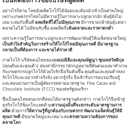
อย่างไรก็ตาม ไทยยังผลิตโกโก้ได้น้อยและต้องนำเข้าเป็นส่วนใหญ่
เพราะเกษตรกรไทยไม่มีความรู้ในการเพาะปลูกมากนัก พันธุ์ยังไม่
เหมาะสมกับพื้นที่
ผลผลิตที่ได้ไม่มีคุณภาพ
มีการขายกล้าพันธุ์แต่หา
ตลาดไม่ได้ ไม่มีคนรับซื้อ ผลผลิตจึง
ล้นตลาดและราคาตกต่ำ
เพราะความรู้ในการเพาะปลูกและการพัฒนาพันธุ์ให้เมล็ดขนาดใหญ่
เป็นหัวใจสำคัญในการสร้างให้โกโก้ไทยมีคุณภาพดี มีมาตรฐาน
กลายเป็นที่ต้องการ และขายได้ราคาดี
กาดโกโก้ บริษัทคนไทยของคุ
ณปณิธิและคุณณัฐญา ชุณหสวัสดิกุล
(คุณต้นและคุณต้า) สองสามีภรรยานักกฎหมายที่ผันตนเองมาทำงาน
กับเกษตรกรปลูกโกโก้ด้วยใจรักจึงเริ่มต้นขึ้น คุณต้นและคุณต้าหลง
รักโกโก้และอยากทำจริงจัง อยากรู้จริง จึงเข้ารับการอบรมเรียนรู้
และสอบผ่านการเป็นผู้คัดเกรดตามมาตรฐาน Fine Cacao and
Chocolate Institute (FCCI) ของสหรัฐอเมริกา
ซึ่งเป็นคนไทยคนแรกที่สอบได้มาตรฐานดังกล่าว กาดโกโก้จึงเข้าสู่
ธุรกิจโกโก้ช็อกโกแลตด้วย
ความมุ่งมั่นที่จะยกระดับมาตรฐานการ
ผลิต
ด้วยการ
ให้ความรู้ที่ถูกต้องกับเกษตรกร
พัฒนาเมล็ดพันธุ์ให้มี
คุณภาพดี
มีขนาดใหญ่และเหมาะสม
ตรงตามความต้องการของ
ตลาดโลก