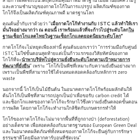
สายการผลิตจะเป็นวัตถุดิบที่มีคุณภาพมาตรฐาน เมื่อผ่านองค์ความรู้
และความชำนาญของกาดโกโก้ในการแปรรูป ผลิตภัณฑ์ของกาด
โกโก้จึงเป็นผลิตภัณฑ์คุณภาพดี มาตรฐานโลก
คุณต้นย้ำกับเราด้วยว่า “
เมื่อกาดโกโก้ทำงานกับ ISTC แล้วทำให้เรา
มั่นใจอย่างมากว่า ณ ตอนนี้ เราพร้อมแล้วที่จะก้าวไปสู่ระดับโลก
ใน
ฐานะช็อกโกแลตไทยในฐานะช็อกโกแลตยอดนิยมระดับโลก
”
กาดโกโก้จะไม่หยุดเพียงเท่านี้ คุณต้นบอกเราว่า “การร่วมมือกับศูนย์
ISTC ไม่ใช่ขั้นตอนสุดท้ายแต่เป็นก้าวแรกของวิสัยทัศน์ของกาด
โกโก้ที่จะ
นำพาบริษัทไปสู่ความยั่งยืนระดับโลกตามเป้าหมายการ
พัฒนาที่ยั่งยืน
” เพราะ “โกโก้เป็นพืชที่เหมาะกับความยั่งยืนอย่างมาก
เพราะเป็นพืชที่สามารถใช้ได้จนหมดสอดคล้องกับหลักการ zero
waste
นอกจากนี้ โกโก้เป็นไม้ยืนต้น ในอนาคตกาดโกโก้พร้อมผลักดันให้
ต้นโกโก้เป็นพืชที่สามารถปลูกเป็นป่าเพื่อขอรับ carbon credit ได้
และช็อกโกแลตของกาดโกโก้จะรักษาไว้ซึ่งความยั่งยืนตลอดขั้นตอน
การผลิต โดยกาดโกโก้จะทำงานใกล้ชิดกับเกษตรกรทำให้
โกโก้ของกาดโกโก้จะไม่มาจากพื้นที่ที่ถูกถางป่า (deforestation)
อย่างเด็ดขาด เพื่อสอดคล้องกับมาตรฐานของ European Green Deal
และในอนาคตผลิตภัณฑ์ทั้งหมดของกาดโกโก้จะยืนคู่กับการรักษา
ธรรมชาติโดยมีฉลากคาร์บอนที่ชัดเจน”