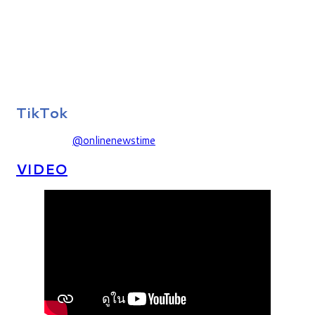
TikTok
@onlinenewstime
VIDEO