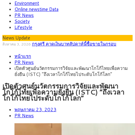
Environment
Online newstime Data
PR News
Society
Lifestyle
News Update
“เอกนิติ” เปิดเครื่องยนต์เศรษฐกิจใหม่ของไทย เดิน
สิงหาคม 1, 2026
หน้า 5 ยุทธศาสตร์ รื้อโครงสร้างเศรษฐกิจ ดันไทยโตเต็มศักยภาพ
ภัยเงียบใกล้ตัวเด็ก LSD “แสตมป์เมา” ยาเสพติด
กรกฎาคม 27, 2026
หน้าแรก
ลายการ์ตูน กรมศุลกากร เตือนผู้ปกครองเฝ้าระวัง หลังยึดล็อตใหญ่
กรุงศรี คาดเงินบาทสัปดาห์นี้ (27–31 ก.ค.
กรกฎาคม 27, 2026
PR News
จากเยอรมนี
2569) ซื้อขายในกรอบ 33.40-34.00 มองเฟดคงดอกเบี้ย
ครม.ไฟเขียวหลักการ ร่าง พ.ร.ฎ. เปิดทาง รฟม.เดิน
สิงหาคม 5, 2026
เปิดตัวศูนย์นวัตกรรมการวิจัยและพัฒนาโกโก้ไทยเพื่อความ
หน้ารถไฟฟ้าสงขลา โมโนเรล 12.54 กม. เชื่อมเมืองหาดใหญ่
สธ.ชี้ รพ.รัฐแบกรับผู้ป่วยบัตรทอง 87% แต่ได้งบราย
สิงหาคม 4, 2026
ยั่งยืน (ISTC) “ถึงเวลาโกโก้ไทยไประดับโกโก้โลก”
หัวเพียง 2,618 บาท เสนอทบทวนจัดสรรงบให้สอดคล้องภาระงาน
กรุงศรี คาดเงินบาทสัปดาห์นี้ซื้อขายในกรอบ
สิงหาคม 3, 2026
จริง
33.00-33.60 ติดตามข้อมูลจ้างงานสหรัฐฯ
เปิดตัวศูนย์นวัตกรรมการวิจัยและพัฒนา
โกโก้ไทยเพื่อความยั่งยืน (ISTC) “ถึงเวลา
โกโก้ไทยไประดับโกโก้โลก”
พฤษภาคม 23, 2023
PR News