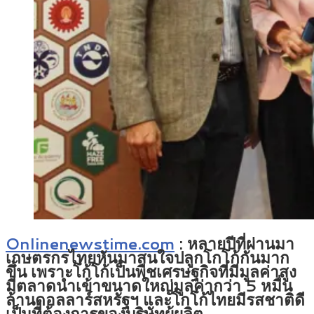
Onlinenewstime.com
: หลายปีที่ผ่านมา
เกษตรกรไทยหันมาสนใจปลูกโกโก้กันมาก
ขึ้น เพราะโก้โก้เป็นพืชเศรษฐกิจที่มีมูลค่าสูง
มีตลาดนำเข้าขนาดใหญ่มูลค่ากว่า 5 หมื่น
ล้านดอลลาร์สหรัฐฯ และโกโก้ไทยมีรสชาติดี
เป็นที่ต้องการของบริษัทผู้ผลิต