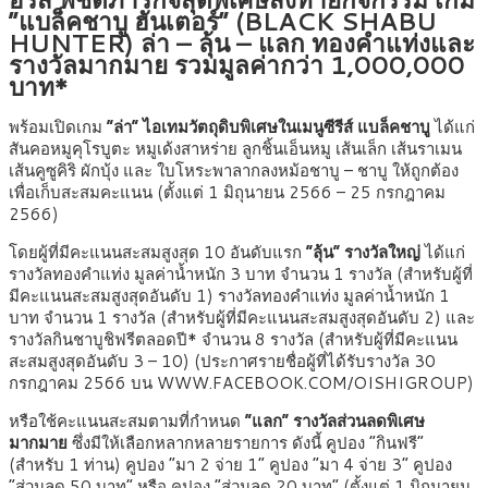
“แบล็คชาบู ฮันเตอร์” (BLACK SHABU
HUNTER) ล่า – ลุ้น – แลก ทองคำแท่งและ
รางวัลมากมาย รวมมูลค่ากว่า 1,000,000
บาท*
พร้อมเปิดเกม
“ล่า” ไอเทมวัตถุดิบพิเศษในเมนูซีรีส์ แบล็คชาบู
ได้แก่
สันคอหมูคุโรบูตะ หมูเด้งสาหร่าย ลูกชิ้นเอ็นหมู เส้นเล็ก เส้นราเมน
เส้นคูซูคิริ ผักบุ้ง และ ใบโหระพาลากลงหม้อชาบู – ชาบู ให้ถูกต้อง
เพื่อเก็บสะสมคะแนน (ตั้งแต่ 1 มิถุนายน 2566 – 25 กรกฎาคม
2566)
โดยผู้ที่มีคะแนนสะสมสูงสุด 10 อันดับแรก
“ลุ้น” รางวัลใหญ่
ได้แก่
รางวัลทองคำแท่ง มูลค่าน้ำหนัก 3 บาท จำนวน 1 รางวัล (สำหรับผู้ที่
มีคะแนนสะสมสูงสุดอันดับ 1) รางวัลทองคำแท่ง มูลค่าน้ำหนัก 1
บาท จำนวน 1 รางวัล (สำหรับผู้ที่มีคะแนนสะสมสูงสุดอันดับ 2) และ
รางวัลกินชาบูชิฟรีตลอดปี* จำนวน 8 รางวัล (สำหรับผู้ที่มีคะแนน
สะสมสูงสุดอันดับ 3 – 10) (ประกาศรายชื่อผู้ที่ได้รับรางวัล 30
กรกฎาคม 2566 บน WWW.FACEBOOK.COM/OISHIGROUP)
หรือใช้คะแนนสะสมตามที่กำหนด
“แลก” รางวัลส่วนลดพิเศษ
มากมาย
ซึ่งมีให้เลือกหลากหลายรายการ ดังนี้ คูปอง “กินฟรี”
(สำหรับ 1 ท่าน) คูปอง “มา 2 จ่าย 1” คูปอง “มา 4 จ่าย 3” คูปอง
“ส่วนลด 50 บาท” หรือ คูปอง “ส่วนลด 20 บาท” (ตั้งแต่ 1 มิถุนายน