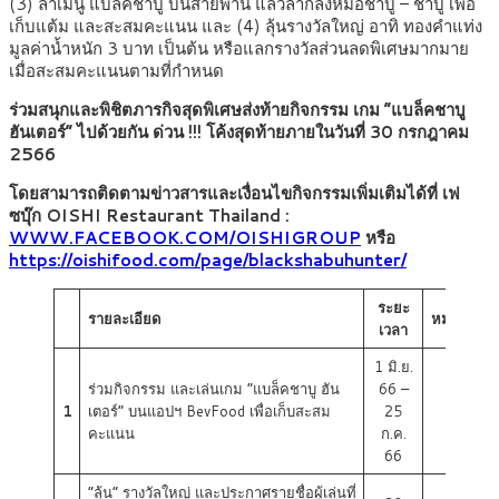
(3) ล่าเมนู แบล็คชาบู บนสายพาน แล้วลากลงหม้อชาบู – ชาบู เพื่อ
เก็บแต้ม และสะสมคะแนน และ (4) ลุ้นรางวัลใหญ่ อาทิ ทองคำแท่ง
มูลค่าน้ำหนัก 3 บาท เป็นต้น หรือแลกรางวัลส่วนลดพิเศษมากมาย
เมื่อสะสมคะแนนตามที่กำหนด
ร่วมสนุกและพิชิตภารกิจสุดพิเศษส่งท้ายกิจกรรม เกม “แบล็คชาบู
ฮันเตอร์” ไปด้วยกัน ด่วน !!! โค้งสุดท้ายภายในวันที่ 30 กรกฎาคม
2566
โดยสามารถติดตามข่าวสารและเงื่อนไขกิจกรรมเพิ่มเติมได้ที่ เฟ
ซบุ๊ก OISHI Restaurant Thailand :
WWW.FACEBOOK.COM/OISHIGROUP
หรือ
https://oishifood.com/page/blackshabuhunter/
ระยะ
รายละเอียด
หมายเหตุ
เวลา
1 มิ.ย.
ร่วมกิจกรรม และเล่นเกม “แบล็คชาบู ฮัน
66 –
1
เตอร์” บนแอปฯ BevFood เพื่อเก็บสะสม
25
คะแนน
ก.ค.
66
“ลุ้น” รางวัลใหญ่ และประกาศรายชื่อผู้เล่นที่