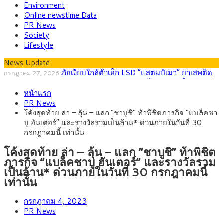
Environment
Online newstime Data
PR News
Society
Lifestyle
News Update
ภัยเงียบใกล้ตัวเด็ก LSD “แสตมป์เมา” ยาเสพติด
กรกฎาคม 27, 2026
ลายการ์ตูน กรมศุลกากร เตือนผู้ปกครองเฝ้าระวัง หลังยึดล็อตใหญ่
กรุงศรี คาดเงินบาทสัปดาห์นี้ (27–31 ก.ค.
กรกฎาคม 27, 2026
จากเยอรมนี
หน้าแรก
2569) ซื้อขายในกรอบ 33.40-34.00 มองเฟดคงดอกเบี้ย
ครม.ไฟเขียวหลักการ ร่าง พ.ร.ฎ. เปิดทาง รฟม.เดิน
สิงหาคม 5, 2026
PR News
หน้ารถไฟฟ้าสงขลา โมโนเรล 12.54 กม. เชื่อมเมืองหาดใหญ่
สธ.ชี้ รพ.รัฐแบกรับผู้ป่วยบัตรทอง 87% แต่ได้งบราย
สิงหาคม 4, 2026
โค้งสุดท้าย ล่า – ลุ้น – แลก “ชาบูชิ” ท้าพิชิตภารกิจ “แบล็คชา
หัวเพียง 2,618 บาท เสนอทบทวนจัดสรรงบให้สอดคล้องภาระงาน
กรุงศรี คาดเงินบาทสัปดาห์นี้ซื้อขายในกรอบ
สิงหาคม 3, 2026
บู ฮันเตอร์” และรางวัลรวมเป็นล้าน* ด่วนภายในวันที่ 30
จริง
33.00-33.60 ติดตามข้อมูลจ้างงานสหรัฐฯ
“เอกนิติ” เปิดเครื่องยนต์เศรษฐกิจใหม่ของไทย เดิน
สิงหาคม 1, 2026
กรกฎาคมนี้ เท่านั้น
หน้า 5 ยุทธศาสตร์ รื้อโครงสร้างเศรษฐกิจ ดันไทยโตเต็มศักยภาพ
โค้งสุดท้าย ล่า – ลุ้น – แลก “ชาบูชิ” ท้าพิชิต
ภารกิจ “แบล็คชาบู ฮันเตอร์” และรางวัลรวม
เป็นล้าน* ด่วนภายในวันที่ 30 กรกฎาคมนี้
เท่านั้น
กรกฎาคม 4, 2023
PR News