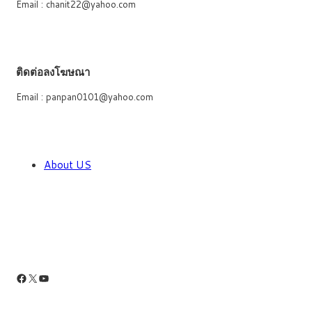
Email : chanit22@yahoo.com
ติดต่อลงโฆษณา
Email : panpan0101@yahoo.com
About US
Facebook
X
YouTube