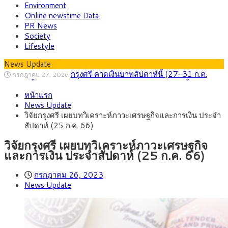
Environment
Online newstime Data
PR News
Society
Lifestyle
News Update
กรุงศรี คาดเงินบาทสัปดาห์นี้ (27–31 ก.ค.
กรกฎาคม 27, 2026
2569) ซื้อขายในกรอบ 33.40-34.00 มองเฟดคงดอกเบี้ย
ครม.ไฟเขียวหลักการ ร่าง พ.ร.ฎ. เปิดทาง รฟม.เดิน
สิงหาคม 5, 2026
หน้าแรก
หน้ารถไฟฟ้าสงขลา โมโนเรล 12.54 กม. เชื่อมเมืองหาดใหญ่
สธ.ชี้ รพ.รัฐแบกรับผู้ป่วยบัตรทอง 87% แต่ได้งบ
สิงหาคม 4, 2026
News Update
รายหัวเพียง 2,618 บาท เสนอทบทวนจัดสรรงบให้สอดคล้องภาระ
กรุงศรี คาดเงินบาทสัปดาห์นี้ซื้อขายในกรอบ
สิงหาคม 3, 2026
วิจัยกรุงศรี เผยบทวิเคราะห์ภาวะเศรษฐกิจและการเงิน ประจำ
งานจริง
33.00-33.60 ติดตามข้อมูลจ้างงานสหรัฐฯ
“เอกนิติ” เปิดเครื่องยนต์เศรษฐกิจใหม่ของไทย
สิงหาคม 1, 2026
สัปดาห์ (25 ก.ค. 66)
เดินหน้า 5 ยุทธศาสตร์ รื้อโครงสร้างเศรษฐกิจ ดันไทยโตเต็ม
ภัยเงียบใกล้ตัวเด็ก LSD “แสตมป์เมา” ยาเสพ
กรกฎาคม 27, 2026
ศักยภาพ
ติดลายการ์ตูน กรมศุลกากร เตือนผู้ปกครองเฝ้าระวัง หลังยึดล็อต
วิจัยกรุงศรี เผยบทวิเคราะห์ภาวะเศรษฐกิจ
ใหญ่จากเยอรมนี
และการเงิน ประจำสัปดาห์ (25 ก.ค. 66)
กรกฎาคม 26, 2023
News Update