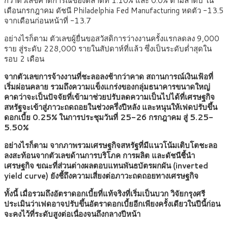
กว่าตัวเลขคาดการณ์ของตลาดที่ 1.10% และ 0.0% ตามลำดับ ใน
เดือนกรกฎาคม ดัชนี Philadelphia Fed Manufacturing หดตัว -13.5
จากเดือนก่อนหน้าที่ -13.7
อย่างไรก็ตาม ตัวเลขผู้ยื่นขอสวัสดิการว่างงานครั้งแรกลดลง 9,000
ราย สู่ระดับ 228,000 รายในสัปดาห์ที่แล้ว ซึ่งเป็นระดับต่ำสุดใน
รอบ 2 เดือน
จากตัวเลขการจ้างงานที่ชะลอลงช้ากว่าคาด สถานการณ์เงินเฟ้อที่
เริ่มผ่อนคลาย รวมถึงความแข็งแกร่งของกลุ่มธนาคารขนาดใหญ่
คาดว่าจะเป็นปัจจัยที่เข้ามาช่วยปรับลดความเป็นไปได้ที่เศรษฐกิจ
สหรัฐจะเข้าสู่ภาวะถดถอยในช่วงครึ่งปีหลัง และหนุนให้เฟดปรับขึ้น
ดอกเบี้ย 0.25% ในการประชุมวันที่ 25-26 กรกฎาคม สู่ 5.25-
5.50%
อย่างไรก็ตาม จากภาพรวมเศรษฐกิจสหรัฐที่มีแนวโน้มเติบโตชะลอ
ลงสะท้อนจากตัวเลขด้านการบริโภค การผลิต และดัชนีชี้นำ
เศรษฐกิจ ขณะที่ส่วนต่างผลตอบแทนพันธบัตรผกผัน (inverted
yield curve) ยังชี้ถึงความเสี่ยงต่อภาวะถดถอยทางเศรษฐกิจ
ทั้งนี้ เมื่อรวมถึงอัตราดอกเบี้ยที่แท้จริงที่เริ่มเป็นบวก วิจัยกรุงศรี
ประเมินว่าเฟดอาจปรับขึ้นอัตราดอกเบี้ยอีกเพียงครั้งเดียวในปีนี้ก่อน
จะคงไว้ที่ระดับสูงต่อเนื่องจนถึงกลางปีหน้า