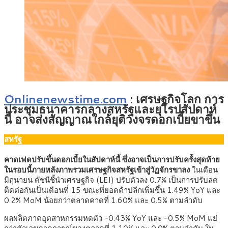
Onlinenewstime.com
: เศรษฐกิจโลก การ
ประชุมธนาคารกลางสหรัฐและยุโรปสัปดาห์
นี้ อาจส่งสัญญาณใกล้ยุติวงจรดอกเบี้ยขาขึ้น
สหรัฐ
คาดเฟดปรับขึ้นดอกเบี้ยในสัปดาห์นี้ ซึ่งอาจเป็นการปรับครั้งสุดท้าย
ในรอบนี้ภายหลังภาพรวมเศรษฐกิจสหรัฐเข้าสู่วัฏจักรขาลง
ในเดือน
มิถุนายน ดัชนีชี้นำเศรษฐกิจ (LEI) ปรับตัวลง 0.7% เป็นการปรับลด
ติดต่อกันเป็นเดือนที่ 15 ขณะที่ยอดค้าปลีกเพิ่มขึ้น 1.49% YoY และ
0.2% MoM น้อยกว่าตลาดคาดที่ 1.60% และ 0.5% ตามลำดับ
ผลผลิตภาคอุตสาหกรรมหดตัว -0.43% YoY และ -0.5% MoM แย่