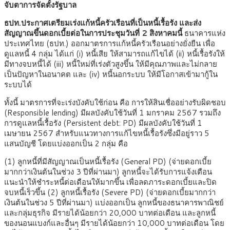
จับตาการจัดตั้งรัฐบาล
ธปท.ประกาศเตรียมเร่งแก้หนี้ครัวเรือนที่เป็นหนี้เรื้อรัง และส่ง
สัญญาณขึ้นดอกเบี้ยต่อในการประชุมวันที่ 2 สิงหาคมนี้
ธนาคารแห่ง
ประเทศไทย (ธปท.) ออกมาตรการแก้หนี้ครัวเรือนอย่างยั่งยืน เพื่อ
ดูแลหนี้ 4 กลุ่ม ได้แก่ (i) หนี้เสีย ให้สามารถแก้ไขได้ (ii) หนี้เรื้อรังให้
มีทางจบหนี้ได้ (iii) หนี้ใหม่ที่เร่งตัวสูงขึ้น ให้มีคุณภาพและไม่กลาย
เป็นปัญหาในอนาคต และ (iv) หนี้นอกระบบ ให้มีโอกาสเข้ามากู้ใน
ระบบได้
ทั้งนี้ มาตรการที่จะเร่งบังคับใช้ก่อน คือ การให้สินเชื่ออย่างรับผิดชอบ
(Responsible lending) มีผลบังคับใช้วันที่ 1 มกราคม 2567 รวมถึง
การดูแลหนี้เรื้อรัง (Persistent debt: PD) มีผลบังคับใช้วันที่ 1
เมษายน 2567 สำหรับแนวทางการแก้ไขหนี้เรื้อรังซึ่งมีอยู่ราว 5
แสนบัญชี โดยแบ่งออกเป็น 2 กลุ่ม คือ
(1) ลูกหนี้ที่มีสัญญาณเป็นหนี้เรื้อรัง (General PD) (จ่ายดอกเบี้ย
มากกว่าเงินต้นในช่วง 3 ปีที่ผ่านมา) ลูกหนี้จะได้รับการแจ้งเตือน
แนะนำให้ชำระหนี้ต่อเดือนให้มากขึ้น เพื่อลดภาระดอกเบี้ยและปิด
จบหนี้เร็วขึ้น (2) ลูกหนี้เรื้อรัง (Severe PD) (จ่ายดอกเบี้ยมากกว่า
เงินต้นในช่วง 5 ปีที่ผ่านมา) แบ่งออกเป็น ลูกหนี้ของธนาคารพาณิชย์
และกลุ่มธุรกิจ มีรายได้น้อยกว่า 20,000 บาทต่อเดือน และลูกหนี้
ของนอนแบงก์และอื่นๆ มีรายได้น้อยกว่า 10,000 บาทต่อเดือน โดย