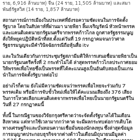
ราย, 6,916 ล้านบาท) จีน (24 ราย, 11,505 ล้านบาท) และสมา
พันธ์รัฐสวิส (14 ราย, 1,857 ล้านบาท)
สถานการณ์การเมืองในประเทศที่ยังรอความชัดเจนในการจัดตั้ง
รัฐบาล โดยในสัปดาห์ที่ผ่านมา นายพิธา ลิ้มเจริญรัตน์ หัวหน้าพรรค
และแคนดิเดตนายกรัฐมนตรีจากพรรคก้าวไกล ถูกศาลรัฐธรรมนูญ
สั่งให้หยุดปฎิบัติหน้าที่สส.ตั้งแต่วันที่ 19 กรกฎาคมจนกว่าศาล
รัฐธรรมนูญจะมีคำวินิจฉัยกรณีถือหุ้นสื่อ itv
และในวันเดียวกันการประชุมรัฐสภามีมติให้การเสนอชื่อนายพิธาเป็น
นายกรัฐมนตรีครั้งที่ 2 กระทำไม่ได้ ล่าสุดพรรคก้าวไกลประกาศยอม
ให้พรรคเพื่อไทยซึ่งเป็นพรรคที่ได้คะแนนสูงเป็นอันดับสองเป็นแกน
นำในการจัดตั้งรัฐบาลต่อไป
อย่างไรก็ตาม ยังไม่มีความชัดเจนว่าพรรคเพื่อไทยจะร่วมกับ 7
พรรคเดิม หรือมีการจับขั้วใหม่เพื่อให้ได้คะแนนเสียงถึง 376 เสียง
ในการโหวตเลือกแคนดิเดตจากพรรคเพื่อไทยเป็นนายกรัฐมนตรีใน
วันที่ 27 กรกฏาคมนี้
ทั้งนี้ ในกรณีฐานของวิจัยกรุงศรีคาดว่าจะจัดตั้งรัฐบาลได้ในเดือน
สิงหาคม แต่หากใช้เวลามากกว่าคาด จะมีผลกระทบต่อการเติบโต
ทางเศรษฐกิจและบั่นทอนความเชื่อมั่นของนักลงทุน ซึ่งล่าสุดข้อมูล
การอนุญาตประกอบธุรกิจจากต่างด้าวในเดือนมิถุนายนมีมูลค่า