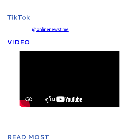
TikTok
@onlinenewstime
VIDEO
READ MOST