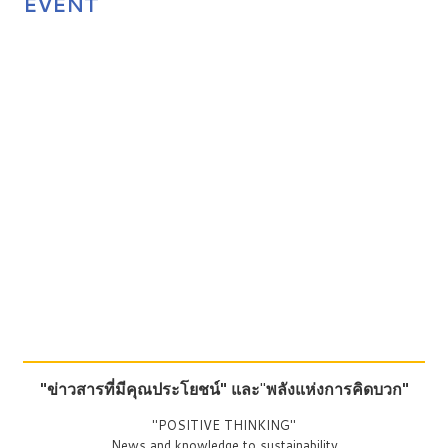
EVENT
"ข่าวสารที่มีคุณประโยชน์"
และ
"
พลังแห่งการคิดบวก"
"POSITIVE THINKING"
News and knowledge to sustainability