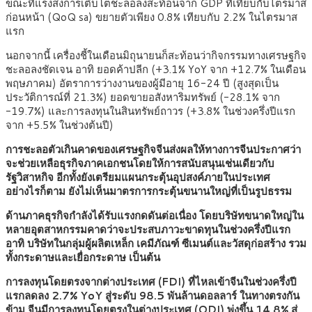
ขณะที่แรงส่งการเติบโตชะลอลงสะท้อนจาก GDP ที่เทียบกับไตรมาส
ก่อนหน้า (QoQ sa) ขยายตัวเพียง 0.8% เทียบกับ 2.2% ในไตรมาส
แรก
นอกจากนี้ เครื่องชี้ในเดือนมิถุนายนก็สะท้อนว่ากิจกรรมทางเศรษฐกิจ
ชะลอลงชัดเจน อาทิ ยอดค้าปลีก (+3.1% YoY จาก +12.7% ในเดือน
พฤษภาคม) อัตราการว่างงานของผู้มีอายุ 16-24 ปี (สูงสุดเป็น
ประวัติการณ์ที่ 21.3%) ยอดขายอสังหาริมทรัพย์ (-28.1% จาก
-19.7%) และการลงทุนในสินทรัพย์ถาวร (+3.8% ในช่วงครึ่งปีแรก
จาก +5.5% ในช่วงต้นปี)
การชะลอตัวเกินคาดของเศรษฐกิจจีนส่งผลให้ทางการจีนประกาศว่า
จะช่วยเหลือธุรกิจภาคเอกชนโดยให้การสนับสนุนเช่นเดียวกับ
รัฐวิสาหกิจ อีกทั้งยังเตรียมแผนกระตุ้นอุปสงค์ภายในประเทศ
อย่างไรก็ตาม ยังไม่เห็นมาตรการกระตุ้นขนานใหญ่ที่เป็นรูปธรรม
ด้านภาคธุรกิจกำลังได้รับแรงกดดันต่อเนื่อง โดยบริษัทขนาดใหญ่ใน
หลายอุตสาหกรรมคาดว่าจะประสบภาวะขาดทุนในช่วงครึ่งปีแรก
อาทิ บริษัทในกลุ่มผู้ผลิตเหล็ก เคมีภัณฑ์ ซีเมนต์และวัสดุก่อสร้าง รวม
ทั้งกระดาษและเยื่อกระดาษ เป็นต้น
การลงทุนโดยตรงจากต่างประเทศ (FDI) ที่ไหลเข้าจีนในช่วงครึ่งปี
แรกลดลง 2.7% YoY สู่ระดับ 98.5 พันล้านดอลลาร์ ในทางตรงกัน
ข้าม จีนมีการลงทุนโดยตรงในต่างประเทศ (ODI) พุ่งขึ้น 14.8% สู่