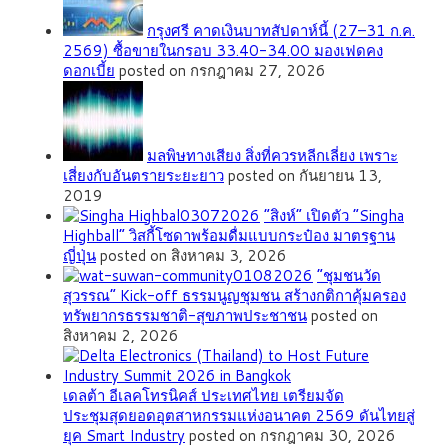
กรุงศรี คาดเงินบาทสัปดาห์นี้ (27–31 ก.ค.
2569) ซื้อขายในกรอบ 33.40-34.00 มองเฟดคง
ดอกเบี้ย
posted on กรกฎาคม 27, 2026
มลพิษทางเสียง สิ่งที่ควรหลีกเลี่ยง เพราะ
เสี่ยงกับอันตรายระยะยาว
posted on กันยายน 13,
2019
“สิงห์” เปิดตัว “Singha
Highball” วิสกี้โซดาพร้อมดื่มแบบกระป๋อง มาตรฐาน
ญี่ปุ่น
posted on สิงหาคม 3, 2026
”ชุมชนวัด
สุวรรณ” Kick-off ธรรมนูญชุมชน สร้างกติกาคุ้มครอง
ทรัพยากรธรรมชาติ-สุขภาพประชาชน
posted on
สิงหาคม 2, 2026
เดลต้า อีเลคโทรนิคส์ ประเทศไทย เตรียมจัด
ประชุมสุดยอดอุตสาหกรรมแห่งอนาคต 2569 ดันไทยสู่
ยุค Smart Industry
posted on กรกฎาคม 30, 2026