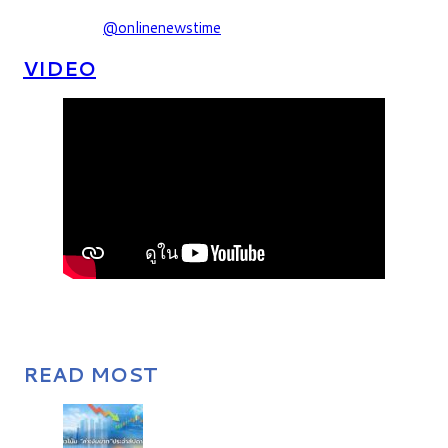
@onlinenewstime
VIDEO
READ MOST