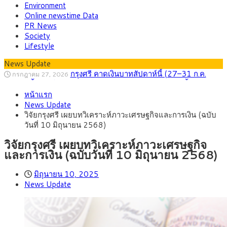
Environment
Online newstime Data
PR News
Society
Lifestyle
News Update
กรุงศรี คาดเงินบาทสัปดาห์นี้ (27–31 ก.ค.
กรกฎาคม 27, 2026
2569) ซื้อขายในกรอบ 33.40-34.00 มองเฟดคงดอกเบี้ย
ครม.ไฟเขียวหลักการ ร่าง พ.ร.ฎ. เปิดทาง รฟม.เดิน
สิงหาคม 5, 2026
หน้าแรก
หน้ารถไฟฟ้าสงขลา โมโนเรล 12.54 กม. เชื่อมเมืองหาดใหญ่
สธ.ชี้ รพ.รัฐแบกรับผู้ป่วยบัตรทอง 87% แต่ได้งบ
สิงหาคม 4, 2026
News Update
รายหัวเพียง 2,618 บาท เสนอทบทวนจัดสรรงบให้สอดคล้องภาระ
กรุงศรี คาดเงินบาทสัปดาห์นี้ซื้อขายในกรอบ
สิงหาคม 3, 2026
วิจัยกรุงศรี เผยบทวิเคราะห์ภาวะเศรษฐกิจและการเงิน (ฉบับ
งานจริง
33.00-33.60 ติดตามข้อมูลจ้างงานสหรัฐฯ
“เอกนิติ” เปิดเครื่องยนต์เศรษฐกิจใหม่ของไทย
สิงหาคม 1, 2026
วันที่ 10 มิถุนายน 2568)
เดินหน้า 5 ยุทธศาสตร์ รื้อโครงสร้างเศรษฐกิจ ดันไทยโตเต็ม
ภัยเงียบใกล้ตัวเด็ก LSD “แสตมป์เมา” ยาเสพ
กรกฎาคม 27, 2026
ศักยภาพ
ติดลายการ์ตูน กรมศุลกากร เตือนผู้ปกครองเฝ้าระวัง หลังยึดล็อต
วิจัยกรุงศรี เผยบทวิเคราะห์ภาวะเศรษฐกิจ
ใหญ่จากเยอรมนี
และการเงิน (ฉบับวันที่ 10 มิถุนายน 2568)
มิถุนายน 10, 2025
News Update