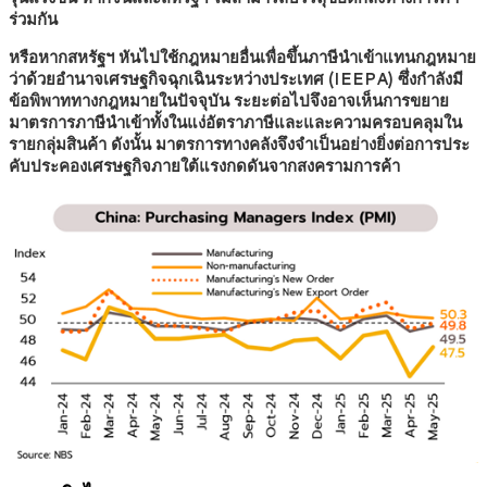
ร่วมกัน
หรือหากสหรัฐฯ หันไปใช้กฎหมายอื่นเพื่อขึ้นภาษีนำเข้าแทนกฎหมาย
ว่าด้วยอำนาจเศรษฐกิจฉุกเฉินระหว่างประเทศ (IEEPA) ซึ่งกำลังมี
ข้อพิพาททางกฎหมายในปัจจุบัน ระยะต่อไปจึงอาจเห็นการขยาย
มาตรการภาษีนำเข้าทั้งในแง่อัตราภาษีและและความครอบคลุมใน
รายกลุ่มสินค้า ดังนั้น มาตรการทางคลังจึงจำเป็นอย่างยิ่งต่อการประ
คับประคองเศรษฐกิจภายใต้แรงกดดันจากสงครามการค้า