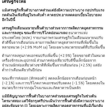
เศรษฐกิจไทย
แม้เศรษฐกิจฟื้นตัวบางภาคส่วนแต่ยังมีความเปราะบาง กอปรกับแรง
กดดันเงินเฟ้อที่อยู่ในระดับต่ำ คาดธปท.อาจลดดอกเบี้ยนโยบายลง
อีกในปีนี้
เศรษฐกิจเดือนเมษายนฟื้นตัวบางส่วนจากการผลิตภาคอุตสาหกรรม
และการลงทุน ขณะที่การบริโภคอ่อนแรงลง
ธนาคารแห่ง
ประเทศไทย (ธปท.) รายงานภาพรวมเศรษฐกิจในเดือนเมษายนปรับ
ตัวดีขึ้นจากเดือนก่อน ตามการผลิตภาคอุตสาหกรรมที่เพิ่มขึ้นใน
หลายหมวด (+2.9% MoM sa) โดยเฉพาะหมวดรถยนต์ที่ปรับเพิ่มขึ้น
ด้านการลงทุนภาคเอกชนปรับเพิ่มขึ้น (+2.9%) โดยขยายตัวในหมวด
เครื่องจักรและอุปกรณ์ ส่วนภาคท่องเที่ยวปรับดีขึ้นเล็กน้อยจาก
จำนวนนักท่องเที่ยวต่างชาติที่เพิ่มขึ้นจากเดือนก่อน (+2.5%) แต่ยัง
ต่ำกว่าเดือนเดียวกันปีก่อน
ขณะที่การส่งออก (หักทองคำ) ลดลงเล็กน้อยจากเดือนก่อนหน้า
(-2.1%) และการบริโภคภาคเอกชนปรับลดลง (-1.5%) โดยลดลงใน
หมวดบริการจากกลุ่มโรงแรมและภัตตาคารเป็นหลัก
แม้มีสัญญาณการฟื้นตัวในบางภาคส่วนของเศรษฐกิจในช่วงต้น
ไตรมาสสอง แต่วิจัยกรุงศรีประเมินว่าการฟื้นตัวยังมีความเปราะบาง
อยู่สะท้อนจาก (i) โดยเฉพาะการผลิตภาคอุตสาหกรรมที่แม้เริ่มกลับ