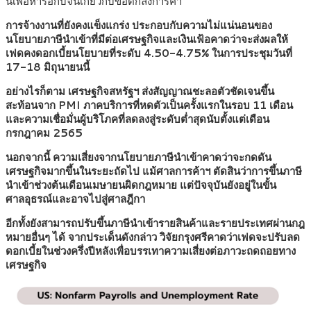
นี้เพื่อหารือกับจีนเกี่ยวกับข้อตกลงการค้า
การจ้างงานที่ยังคงแข็งแกร่ง ประกอบกับความไม่แน่นอนของ
นโยบายภาษีนำเข้าที่มีต่อเศรษฐกิจและเงินเฟ้อคาดว่าจะส่งผลให้
เฟดคงดอกเบี้ยนโยบายที่ระดับ 4.50-4.75% ในการประชุมวันที่
17-18 มิถุนายนนี้
อย่างไรก็ตาม เศรษฐกิจสหรัฐฯ ส่งสัญญาณชะลอตัวชัดเจนขึ้น
สะท้อนจาก PMI ภาคบริการที่หดตัวเป็นครั้งแรกในรอบ 11 เดือน
และความเชื่อมั่นผู้บริโภคที่ลดลงสู่ระดับต่ำสุดนับตั้งแต่เดือน
กรกฎาคม 2565
นอกจากนี้ ความเสี่ยงจากนโยบายภาษีนำเข้าคาดว่าจะกดดัน
เศรษฐกิจมากขึ้นในระยะถัดไป แม้ศาลการค้าฯ ตัดสินว่าการขึ้นภาษี
นำเข้าช่วงต้นเดือนเมษายนผิดกฎหมาย แต่ปัจจุบันยังอยู่ในขั้น
ศาลอุธรณ์และอาจไปสู่ศาลฎีกา
อีกทั้งยังสามารถปรับขึ้นภาษีนำเข้ารายสินค้าและรายประเทศผ่านกฎ
หมายอื่นๆ ได้ จากประเด็นดังกล่าว วิจัยกรุงศรีคาดว่าเฟดจะปรับลด
ดอกเบี้ยในช่วงครึ่งปีหลังเพื่อบรรเทาความเสี่ยงต่อภาวะถดถอยทาง
เศรษฐกิจ