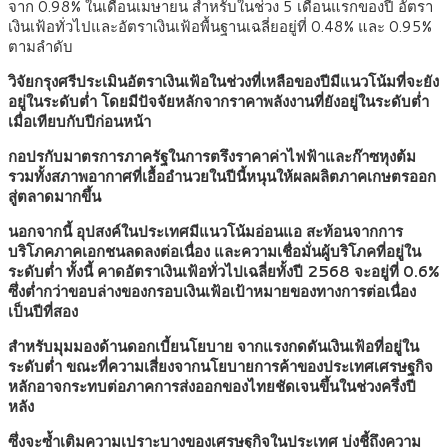
จาก 0.98% ในเดือนเมษายน สำหรับในช่วง 5 เดือนแรกของปี อัตรา
เงินเฟ้อทั่วไปและอัตราเงินเฟ้อพื้นฐานเฉลี่ยอยู่ที่ 0.48% และ 0.95%
ตามลำดับ
วิจัยกรุงศรีประเมินอัตราเงินเฟ้อในช่วงที่เหลือของปีมีแนวโน้มที่จะยัง
อยู่ในระดับต่ำ โดยมีปัจจัยหลักจากราคาพลังงานที่ยังอยู่ในระดับต่ำ
เมื่อเทียบกับปีก่อนหน้า
กอปรกับมาตรการภาครัฐในการตรึงราคาค่าไฟฟ้าและก๊าซหุงต้ม
รวมทั้งสภาพอากาศที่เอื้ออำนวยในปีนี้หนุนให้ผลผลิตภาคเกษตรออก
สู่ตลาดมากขึ้น
นอกจากนี้ อุปสงค์ในประเทศมีแนวโน้มอ่อนแอ สะท้อนจากการ
บริโภคภาคเอกชนลดลงต่อเนื่อง และความเชื่อมั่นผู้บริโภคที่อยู่ใน
ระดับต่ำ ทั้งนี้ คาดอัตราเงินเฟ้อทั่วไปเฉลี่ยทั้งปี 2568 จะอยู่ที่ 0.6%
ซึ่งต่ำกว่าขอบล่างของกรอบเงินเฟ้อเป้าหมายของทางการต่อเนื่อง
เป็นปีที่สอง
สำหรับมุมมองด้านดอกเบี้ยนโยบาย จากแรงกดดันเงินเฟ้อที่อยู่ใน
ระดับต่ำ ขณะที่ความเสี่ยงจากนโยบายการค้าของประเทศเศรษฐกิจ
หลักอาจกระทบต่อภาคการส่งออกของไทยชัดเจนขึ้นในช่วงครึ่งปี
หลัง
ซึ่งจะซ้ำเติมความเปราะบางของเศรษฐกิจในประเทศ บ่งชี้ถึงความ