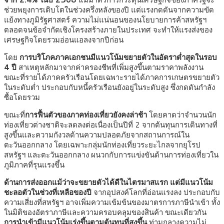
ช่วยพยุงการเติบโตในช่วงครึ่งหลังของปี แต่แรงกดดันจากความขัด
แย้งทางภูมิรัฐศาสตร์ ความไม่แน่นอนของนโยบายการค้าสหรัฐฯ
ตลอดจนข้อจำกัดเชิงโครงสร้างภายในประเทศ จะทำให้แรงส่งของ
เศรษฐกิจโดยรวมอ่อนแอลงจากปีก่อน
โดย
การบริโภคภาคเอกชนมีแนวโน้มขยายตัวในอัตราต่ำสุดในรอบ
4 ปี
สาเหตุหลักมาจากค่าครองชีพที่เพิ่มสูงขึ้นตามราคาพลังงาน
ขณะที่รายได้ภาคครัวเรือนโดยเฉพาะรายได้ภาคการเกษตรขยายตัว
ในระดับต่ำ ประกอบกับหนี้ครัวเรือนยังอยู่ในระดับสูง ซึ่งกดดันกำลัง
ซื้อโดยรวม
ขณะที่
การฟื้นตัวของภาคท่องเที่ยวยังคงล่าช้า
โดยคาดว่าจำนวนนัก
ท่องเที่ยวต่างชาติจะลดลงต่อเนื่องเป็นปีที่ 2 จากต้นทุนการเดินทางที่
สูงขึ้นและความกังวลด้านความปลอดภัยจากสถานการณ์ใน
ตะวันออกกลาง โดยเฉพาะกลุ่มนักท่องเที่ยวระยะไกลจากยุโรป
สหรัฐฯ และตะวันออกกลาง ผนวกกับการแข่งขันด้านการท่องเที่ยวใน
ภูมิภาคที่รุนแรงขึ้น
ด้านการส่งออกแม้ว่าจะขยายตัวได้ดีในไตรมาสแรก แต่มีแนวโน้ม
ชะลอตัวในช่วงที่เหลือของปี
จากอุปสงค์โลกที่อ่อนแรงลง ประกอบกับ
ความเสี่ยงที่สหรัฐฯ อาจเพิ่มความเข้มข้นของมาตรการภาษีนำเข้า ทั้ง
ในมิติของอัตราภาษีและความครอบคลุมของสินค้า ขณะเดียวกัน
การนำเข้ามีแนวโน้มเร่งขึ้นตามต้นทุนที่สูงขึ้น
ท่ามกลางความไม่