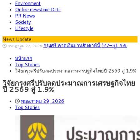
Environment
Online newstime Data
PR News
Society
Lifestyle
News Update
กรุงศรี คาดเงินบาทสัปดาห์นี้ (27–31 ก.ค.
กรกฎาคม 27, 2026
2569) ซื้อขายในกรอบ 33.40-34.00 มองเฟดคงดอกเบี้ย
ครม.ไฟเขียวหลักการ ร่าง พ.ร.ฎ. เปิดทาง รฟม.เดิน
สิงหาคม 5, 2026
หน้าแรก
หน้ารถไฟฟ้าสงขลา โมโนเรล 12.54 กม. เชื่อมเมืองหาดใหญ่
สธ.ชี้ รพ.รัฐแบกรับผู้ป่วยบัตรทอง 87% แต่ได้งบ
สิงหาคม 4, 2026
Top Stories
รายหัวเพียง 2,618 บาท เสนอทบทวนจัดสรรงบให้สอดคล้องภาระ
กรุงศรี คาดเงินบาทสัปดาห์นี้ซื้อขายในกรอบ
สิงหาคม 3, 2026
วิจัยกรุงศรีปรับลดประมาณการเศรษฐกิจไทยปี 2569 สู่ 1.9%
งานจริง
33.00-33.60 ติดตามข้อมูลจ้างงานสหรัฐฯ
“เอกนิติ” เปิดเครื่องยนต์เศรษฐกิจใหม่ของไทย
สิงหาคม 1, 2026
เดินหน้า 5 ยุทธศาสตร์ รื้อโครงสร้างเศรษฐกิจ ดันไทยโตเต็ม
ภัยเงียบใกล้ตัวเด็ก LSD “แสตมป์เมา” ยาเสพ
กรกฎาคม 27, 2026
วิจัยกรุงศรีปรับลดประมาณการเศรษฐกิจไทย
ศักยภาพ
ติดลายการ์ตูน กรมศุลกากร เตือนผู้ปกครองเฝ้าระวัง หลังยึดล็อต
ปี 2569 สู่ 1.9%
ใหญ่จากเยอรมนี
พฤษภาคม 29, 2026
Top Stories