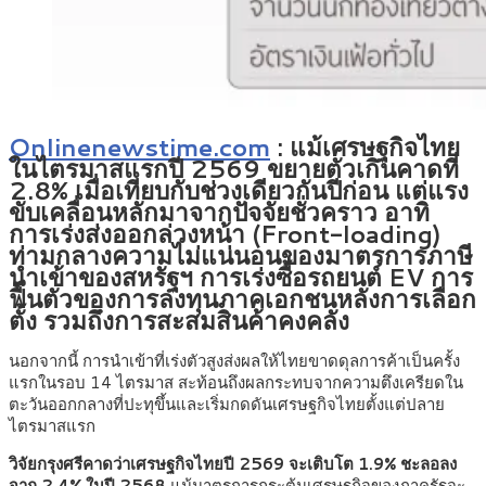
Onlinenewstime.com
:
แม้เศรษฐกิจไทย
ในไตรมาสแรกปี 2569 ขยายตัวเกินคาดที่
2.8% เมื่อเทียบกับช่วงเดียวกันปีก่อน แต่แรง
ขับเคลื่อนหลักมาจากปัจจัยชั่วคราว อาทิ
การเร่งส่งออกล่วงหน้า (Front-loading)
ท่ามกลางความไม่แน่นอนของมาตรการภาษี
นำเข้าของสหรัฐฯ การเร่งซื้อรถยนต์ EV การ
ฟื้นตัวของการลงทุนภาคเอกชนหลังการเลือก
ตั้ง รวมถึงการสะสมสินค้าคงคลัง
นอกจากนี้ การนำเข้าที่เร่งตัวสูงส่งผลให้ไทยขาดดุลการค้าเป็นครั้ง
แรกในรอบ 14 ไตรมาส สะท้อนถึงผลกระทบจากความตึงเครียดใน
ตะวันออกกลางที่ปะทุขึ้นและเริ่มกดดันเศรษฐกิจไทยตั้งแต่ปลาย
ไตรมาสแรก
วิจัยกรุงศรีคาดว่าเศรษฐกิจไทยปี 2569 จะเติบโต 1.9% ชะลอลง
จาก 2.4% ในปี 2568
แม้มาตรการกระตุ้นเศรษฐกิจของภาครัฐจะ