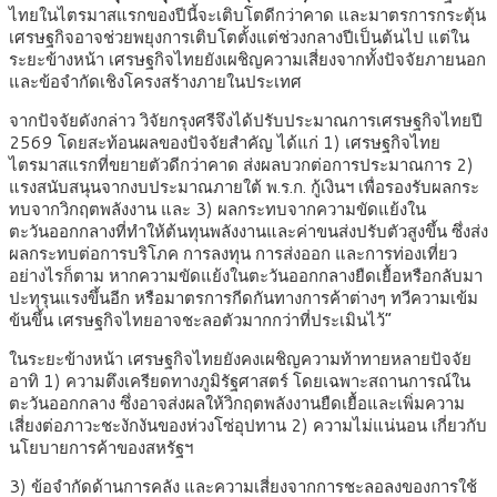
ไทยในไตรมาสแรกของปีนี้จะเติบโตดีกว่าคาด และมาตรการกระตุ้น
เศรษฐกิจอาจช่วยพยุงการเติบโตตั้งแต่ช่วงกลางปีเป็นต้นไป แต่ใน
ระยะข้างหน้า เศรษฐกิจไทยยังเผชิญความเสี่ยงจากทั้งปัจจัยภายนอก
และข้อจำกัดเชิงโครงสร้างภายในประเทศ
จากปัจจัยดังกล่าว วิจัยกรุงศรีจึงได้ปรับประมาณการเศรษฐกิจไทยปี
2569 โดยสะท้อนผลของปัจจัยสำคัญ ได้แก่ 1) เศรษฐกิจไทย
ไตรมาสแรกที่ขยายตัวดีกว่าคาด ส่งผลบวกต่อการประมาณการ 2)
แรงสนับสนุนจากงบประมาณภายใต้ พ.ร.ก. กู้เงินฯ เพื่อรองรับผลกระ
ทบจากวิกฤตพลังงาน และ 3) ผลกระทบจากความขัดแย้งใน
ตะวันออกกลางที่ทำให้ต้นทุนพลังงานและค่าขนส่งปรับตัวสูงขึ้น ซึ่งส่ง
ผลกระทบต่อการบริโภค การลงทุน การส่งออก และการท่องเที่ยว
อย่างไรก็ตาม หากความขัดแย้งในตะวันออกกลางยืดเยื้อหรือกลับมา
ปะทุรุนแรงขึ้นอีก หรือมาตรการกีดกันทางการค้าต่างๆ ทวีความเข้ม
ข้นขึ้น เศรษฐกิจไทยอาจชะลอตัวมากกว่าที่ประเมินไว้”
ในระยะข้างหน้า เศรษฐกิจไทยยังคงเผชิญความท้าทายหลายปัจจัย
อาทิ 1) ความตึงเครียดทางภูมิรัฐศาสตร์ โดยเฉพาะสถานการณ์ใน
ตะวันออกกลาง ซึ่งอาจส่งผลให้วิกฤตพลังงานยืดเยื้อและเพิ่มความ
เสี่ยงต่อภาวะชะงักงันของห่วงโซ่อุปทาน 2) ความไม่แน่นอน เกี่ยวกับ
นโยบายการค้าของสหรัฐฯ
3) ข้อจำกัดด้านการคลัง และความเสี่ยงจากการชะลอลงของการใช้