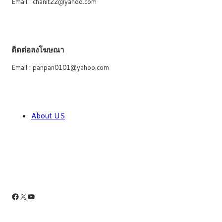
Email : chanit22@yahoo.com
ติดต่อลงโฆษณา
Email : panpan0101@yahoo.com
About US
Facebook
X
YouTube