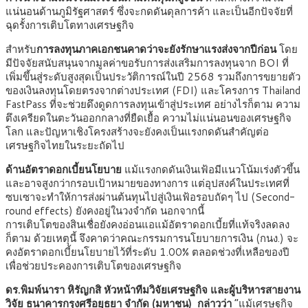
แน่นอนด้านภูมิรัฐศาสตร์ ซึ่งจะกดดันดุลการค้า และเป็นอีกปัจจัยที่
ฉุดรั้งการเติบโตทางเศรษฐกิจ
สำหรับ
การลงทุนภาคเอกชนคาดว่าจะยังรักษาแรงส่งจากปีก่อน
โดย
มีปัจจัยสนับสนุนจากมูลค่าขอรับการส่งเสริมการลงทุนจาก BOI ที่
เพิ่มขึ้นสู่ระดับสูงสุดเป็นประวัติการณ์ในปี 2568 รวมถึงการขยายตัว
ของเงินลงทุนโดยตรงจากต่างประเทศ (FDI) และโครงการ Thailand
FastPass ที่จะช่วยดึงดูดการลงทุนเข้าสู่ประเทศ อย่างไรก็ตาม ความ
ตึงเครียดในตะวันออกกลางที่ยืดเยื้อ ความไม่แน่นอนของเศรษฐกิจ
โลก และปัญหาเชิงโครงสร้างจะยังคงเป็นแรงกดดันสำคัญต่อ
เศรษฐกิจไทยในระยะถัดไป
ด้านอัตราดอกเบี้ยนโยบาย
แม้แรงกดดันเงินเฟ้อมีแนวโน้มเร่งตัวขึ้น
และอาจสูงกว่ากรอบเป้าหมายของทางการ แต่อุปสงค์ในประเทศที่
ซบเซาจะทำให้การส่งผ่านต้นทุนไปสู่เงินเฟ้อรอบถัดๆ ไป (Second-
round effects) ยังคงอยู่ในวงจำกัด นอกจากนี้
การเติบโตของสินเชื่อยังคงอ่อนแอแม้อัตราดอกเบี้ยที่แท้จริงลดลง
ก็ตาม ด้วยเหตุนี้ จึงคาดว่าคณะกรรมการนโยบายการเงิน (กนง.) จะ
คงอัตราดอกเบี้ยนโยบายไว้ที่ระดับ 1.00% ตลอดช่วงที่เหลือของปี
เพื่อช่วยประคองการเติบโตของเศรษฐกิจ
ดร.พิมพ์นารา หิรัญกสิ หัวหน้าทีมวิจัยเศรษฐกิจ และผู้บริหารสายงาน
วิจัย ธนาคารกรุงศรีอยุธยา จำกัด (มหาชน) กล่าวว่า
“แม้เศรษฐกิจ