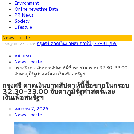
Environment
Online newstime Data
PR News
Society
Lifestyle
News Update
กรุงศรี คาดเงินบาทสัปดาห์นี้ (27–31 ก.ค.
กรกฎาคม 27, 2026
2569) ซื้อขายในกรอบ 33.40-34.00 มองเฟดคงดอกเบี้ย
ครม.ไฟเขียวหลักการ ร่าง พ.ร.ฎ. เปิดทาง รฟม.เดิน
สิงหาคม 5, 2026
หน้าแรก
หน้ารถไฟฟ้าสงขลา โมโนเรล 12.54 กม. เชื่อมเมืองหาดใหญ่
สธ.ชี้ รพ.รัฐแบกรับผู้ป่วยบัตรทอง 87% แต่ได้งบราย
สิงหาคม 4, 2026
News Update
หัวเพียง 2,618 บาท เสนอทบทวนจัดสรรงบให้สอดคล้องภาระงาน
กรุงศรี คาดเงินบาทสัปดาห์นี้ซื้อขายในกรอบ
สิงหาคม 3, 2026
กรุงศรี คาดเงินบาทสัปดาห์นี้ซื้อขายในกรอบ 32.30-33.00
จริง
33.00-33.60 ติดตามข้อมูลจ้างงานสหรัฐฯ
“เอกนิติ” เปิดเครื่องยนต์เศรษฐกิจใหม่ของไทย เดิน
สิงหาคม 1, 2026
จับตาภูมิรัฐศาสตร์และเงินเฟ้อสหรัฐฯ
หน้า 5 ยุทธศาสตร์ รื้อโครงสร้างเศรษฐกิจ ดันไทยโตเต็มศักยภาพ
ภัยเงียบใกล้ตัวเด็ก LSD “แสตมป์เมา” ยาเสพติด
กรกฎาคม 27, 2026
ลายการ์ตูน กรมศุลกากร เตือนผู้ปกครองเฝ้าระวัง หลังยึดล็อตใหญ่
กรุงศรี คาดเงินบาทสัปดาห์นี้ซื้อขายในกรอบ
จากเยอรมนี
32.30-33.00 จับตาภูมิรัฐศาสตร์และ
เงินเฟ้อสหรัฐฯ
เมษายน 7, 2026
News Update