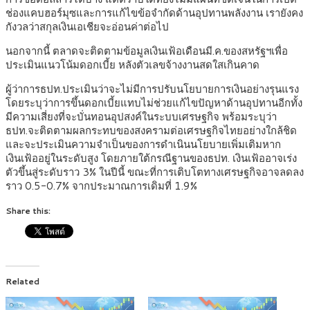
ช่องแคบฮอร์มุซและการแก้ไขข้อจำกัดด้านอุปทานพลังงาน เรายังคง
กังวลว่าสกุลเงินเอเชียจะอ่อนค่าต่อไป
นอกจากนี้ ตลาดจะติดตามข้อมูลเงินเฟ้อเดือนมี.ค.ของสหรัฐฯเพื่อ
ประเมินแนวโน้มดอกเบี้ย หลังตัวเลขจ้างงานสดใสเกินคาด
ผู้ว่าการธปท.ประเมินว่าจะไม่มีการปรับนโยบายการเงินอย่างรุนแรง
โดยระบุว่าการขึ้นดอกเบี้ยแทบไม่ช่วยแก้ไขปัญหาด้านอุปทานอีกทั้ง
มีความเสี่ยงที่จะบั่นทอนอุปสงค์ในระบบเศรษฐกิจ พร้อมระบุว่า
ธปท.จะติดตามผลกระทบของสงครามต่อเศรษฐกิจไทยอย่างใกล้ชิด
และจะประเมินความจำเป็นของการดำเนินนโยบายเพิ่มเติมหาก
เงินเฟ้ออยู่ในระดับสูง โดยภายใต้กรณีฐานของธปท. เงินเฟ้ออาจเร่ง
ตัวขึ้นสู่ระดับราว 3% ในปีนี้ ขณะที่การเติบโตทางเศรษฐกิจอาจลดลง
ราว 0.5-0.7% จากประมาณการเดิมที่ 1.9%
Share this:
Related