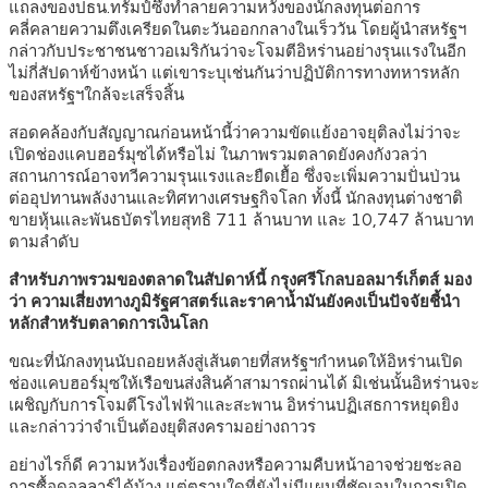
แถลงของปธน.ทรัมป์ซึ่งทำลายความหวังของนักลงทุนต่อการ
คลี่คลายความตึงเครียดในตะวันออกกลางในเร็ววัน โดยผู้นำสหรัฐฯ
กล่าวกับประชาชนชาวอเมริกันว่าจะโจมตีอิหร่านอย่างรุนแรงในอีก
ไม่กี่สัปดาห์ข้างหน้า แต่เขาระบุเช่นกันว่าปฏิบัติการทางทหารหลัก
ของสหรัฐฯใกล้จะเสร็จสิ้น
สอดคล้องกับสัญญาณก่อนหน้านี้ว่าความขัดแย้งอาจยุติลงไม่ว่าจะ
เปิดช่องแคบฮอร์มุซได้หรือไม่ ในภาพรวมตลาดยังคงกังวลว่า
สถานการณ์อาจทวีความรุนแรงและยืดเยื้อ ซึ่งจะเพิ่มความปั่นป่วน
ต่ออุปทานพลังงานและทิศทางเศรษฐกิจโลก ทั้งนี้ นักลงทุนต่างชาติ
ขายหุ้นและพันธบัตรไทยสุทธิ 711 ล้านบาท และ 10,747 ล้านบาท
ตามลำดับ
สำหรับภาพรวมของตลาดในสัปดาห์นี้ กรุงศรีโกลบอลมาร์เก็ตส์ มอง
ว่า ความเสี่ยงทางภูมิรัฐศาสตร์และราคาน้ำมันยังคงเป็นปัจจัยชี้นำ
หลักสำหรับตลาดการเงินโลก
ขณะที่นักลงทุนนับถอยหลังสู่เส้นตายที่สหรัฐฯกำหนดให้อิหร่านเปิด
ช่องแคบฮอร์มุซให้เรือขนส่งสินค้าสามารถผ่านได้ มิเช่นนั้นอิหร่านจะ
เผชิญกับการโจมตีโรงไฟฟ้าและสะพาน อิหร่านปฏิเสธการหยุดยิง
และกล่าวว่าจำเป็นต้องยุติสงครามอย่างถาวร
อย่างไรก็ดี ความหวังเรื่องข้อตกลงหรือความคืบหน้าอาจช่วยชะลอ
การซื้อดอลลาร์ได้บ้าง แต่ตราบใดที่ยังไม่มีแผนที่ชัดเจนในการเปิด