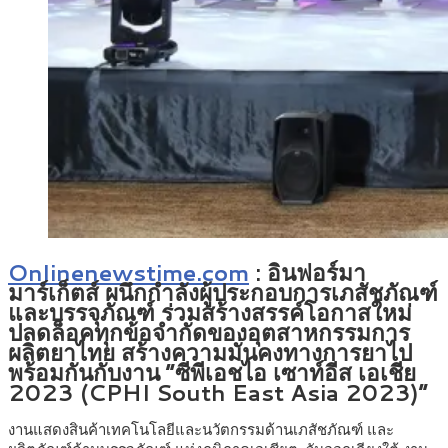
Onlinenewstime.com
: อินฟอร์มา
มาร์เก็ตส์ ผนึกกำลังผู้ประกอบการเภสัชภัณฑ์
และบรรจุภัณฑ์ ร่วมสร้างสรรค์โอกาสใหม่
ปลดล็อคทุกข้อจำกัดของอุตสาหกรรมการ
ผลิตยาไทย สร้างความมั่นคงทางการยาไป
พร้อมกันกับงาน “ซีพีเอชไอ เซาท์อีส เอเชีย
2023 (CPHI South East Asia 2023)”
งานแสดงสินค้าเทคโนโลยีและนวัตกรรมด้านเภสัชภัณฑ์ และ