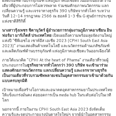
ผลิตภัณฑ์ด้านบรรจุภัณฑ์ แห่งภูมิภาคเอเชียตะวันออกเฉียงใต้ งาน
เดียวที่ผู้ประกอบการไม่ควรพลาด ร่วมชมศักยภาพนวัตกรรม แลก
เปลี่ยนความรู้ และเจรจาทางธุรกิจ 390 บริษัทจากทั่วโลก ระหว่าง
วันที่ 12-14 กรกฎาคม 2566 ณ ฮอลล์ 1-3 ชั้น G ศูนย์การประชุม
แห่งชาติสิริกิติ์
นางสาวรุ้งเพชร ชิตานุวัตร์ ผู้อำนวยการกลุ่มงานภูมิภาคอาเซียน อิน
ฟอร์มา มาร์เก็ตส์ ประเทศไทย
เปิดเผยถึงความพร้อมลุยจัดงานใหญ่
แห่งปี “ซีพีเอชไอ เซาท์อีส เอเชีย 2023 (CPHI South East Asia
2023)”
งานแสดงสินค้าเทคโนโลยี และนวัตกรรมด้านเภสัชภัณฑ์
และผลิตภัณฑ์ด้านบรรจุภัณฑ์ แห่งภูมิภาคเอเชียตะวันออกเฉียงใต้
ภายใต้แนวคิด “CPHI At the heart of Pharma” งานเดียวที่รวมผู้
ประกอบการใน
ธุรกิจยาจากทั่วโลกกว่า 390 บริษัท จะเข้ามาร่วม
แสดงศักยภาพนวัตกรรม แลกเปลี่ยนความรู้
และเจรจาทางธุรกิจ
เป็นงานเดียวที่รวบรวมซัพพลายเชนในอุตสาหกรรมยาเข้ามาด้วยกัน
แบบครบทุกมิติ
เป้าหมายเพื่อสร้างโอกาสและอนาคตอุตสาหกรรมยาในประเทศไทย
ให้แข็งแกร่งมั่นคง ต่อยอดการเป็น media hub ในระดับต่อไปในเวที
โลก
นอกจากนี้ ภายในงาน CPHI South East Asia 2023 ยังจัดเต็ม
ความรู้และจุดประกายแรงบันดาลใจใหม่ๆ จากผู้นำในอุตสาหกรรม