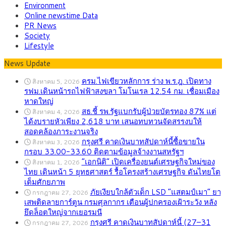
Environment
Online newstime Data
PR News
Society
Lifestyle
News Update
ครม.ไฟเขียวหลักการ ร่าง พ.ร.ฎ. เปิดทาง
สิงหาคม 5, 2026
รฟม.เดินหน้ารถไฟฟ้าสงขลา โมโนเรล 12.54 กม. เชื่อมเมือง
หาดใหญ่
สธ.ชี้ รพ.รัฐแบกรับผู้ป่วยบัตรทอง 87% แต่
สิงหาคม 4, 2026
ได้งบรายหัวเพียง 2,618 บาท เสนอทบทวนจัดสรรงบให้
สอดคล้องภาระงานจริง
กรุงศรี คาดเงินบาทสัปดาห์นี้ซื้อขายใน
สิงหาคม 3, 2026
กรอบ 33.00-33.60 ติดตามข้อมูลจ้างงานสหรัฐฯ
“เอกนิติ” เปิดเครื่องยนต์เศรษฐกิจใหม่ของ
สิงหาคม 1, 2026
ไทย เดินหน้า 5 ยุทธศาสตร์ รื้อโครงสร้างเศรษฐกิจ ดันไทยโต
เต็มศักยภาพ
ภัยเงียบใกล้ตัวเด็ก LSD “แสตมป์เมา” ยา
กรกฎาคม 27, 2026
เสพติดลายการ์ตูน กรมศุลกากร เตือนผู้ปกครองเฝ้าระวัง หลัง
ยึดล็อตใหญ่จากเยอรมนี
กรุงศรี คาดเงินบาทสัปดาห์นี้ (27–31
กรกฎาคม 27, 2026