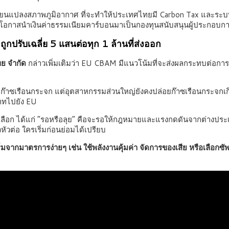
ี่ยนแปลงสภาพภูมิอากาศ ที่จะทำให้ประเทศไทยมี Carbon Tax และระบบ
สียโอกาสนำเงินค่าธรรมเนียมคาร์บอนมาเป็นกองทุนสนับสนุนผู้ประกอ
ูกปรับเฉลี่ย 5 แสนต่อทุก 1 ล้านที่ส่งออก
ไทย จำกัด
กล่าวเพิ่มเติมว่า EU CBAM มีแนวโน้มที่จะส่งผลกระทบต่อการส
ดก๊าซเรือนกระจก แต่อุตสาหกรรมส่วนใหญ่ยังคงปล่อยก๊าซเรือนกระจกเ
บาทไปยัง EU
เลือก ได้แก่ “รอหรือลุย” คือจะรอให้กฎหมายและแรงกดดันจากต่างประเท
หัวต่อ ใครเริ่มก่อนย่อมได้เปรียบ
งเริ่มจากมาตรการง่ายๆ เช่น ใช้พลังงานคุ้มค่า จัดการของเสีย หรือเลือกซ