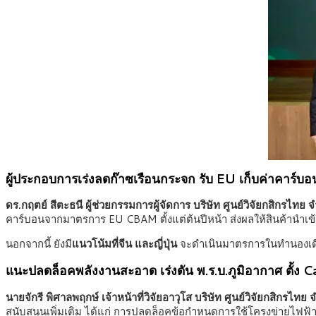
ผู้ประกอบการเร่งลดก๊าซเรือนกระจก รับ EU เก็บค่าคาร์บอนต
ดร.กฤตย์ สีตะธนี ผู้ช่วยกรรมการผู้จัดการ บริษัท ศูนย์วิจัยกสิกรไทย 
คาร์บอนจากมาตรการ EU CBAM ตั้งแต่ต้นปีหน้า ส่งผลให้สินค้านำเ
นอกจากนี้ ยังมี
แนวโน้มที่จีน และญี่ปุ่น
จะดำเนินมาตรการในทำนองเดีย
แนะปลดล็อคพลังงานสะอาด เร่งดัน พ.ร.บ.ภูมิอากาศ ตั้
นายจักรี พิศาลพฤกษ์ เจ้าหน้าที่วิจัยอาวุโส บริษัท ศูนย์วิจัยกสิกรไทย 
สนับสนุนเพิ่มเติม ได้แก่ การปลดล็อคข้อกำหนดการใช้โครงข่ายไฟฟ้า