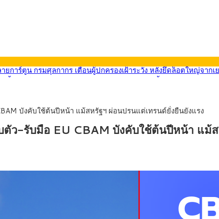
569) ซื้อขายในกรอบ 33.40-34.00 มองเฟดคงดอกเบี้ย
นหน้ารถไฟฟ้าสงขลา โมโนเรล 12.54 กม. เชื่อมเมืองหาดใหญ่
บรายหัวเพียง 2,618 บาท เสนอทบทวนจัดสรรงบให้สอดคล้องภาระงานจริง
0-33.60 ติดตามข้อมูลจ้างงานสหรัฐฯ
CBAM บังคับใช้ต้นปีหน้า แม้สหรัฐฯ ผ่อนปรนแต่เทรนด์ยั่งยืนยังแรง
นหน้า 5 ยุทธศาสตร์ รื้อโครงสร้างเศรษฐกิจ ดันไทยโตเต็มศักยภาพ
ลายการ์ตูน กรมศุลกากร เตือนผู้ปกครองเฝ้าระวัง หลังยึดล็อตใหญ่จากเ
ับตัว-รับมือ EU CBAM บังคับใช้ต้นปีหน้า แม้ส