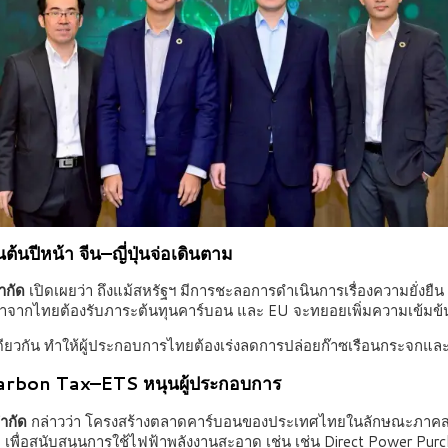
้นปีหน้า จีน–ญี่ปุ่นจ่อเดินตาม
จำกัด
เปิดเผยว่า ถึงแม้สหรัฐฯ มีการชะลอการดำเนินการเรื่องความยั่งยื
ข้าจากไทยต้องรับภาระต้นทุนคาร์บอน และ EU จะทยอยเพิ่มความเข้มข
วกัน ทำให้ผู้ประกอบการไทยต้องเร่งลดการปล่อยก๊าซเรือนกระจกและ
ง Carbon Tax–ETS หนุนผู้ประกอบการ
จำกัด
กล่าวว่า โครงสร้างตลาดคาร์บอนของประเทศไทยในลักษณะภาคสมัค
 เพื่อสนับสนุนการใช้ไฟฟ้าพลังงานสะอาด เช่น เช่น Direct Power Pur