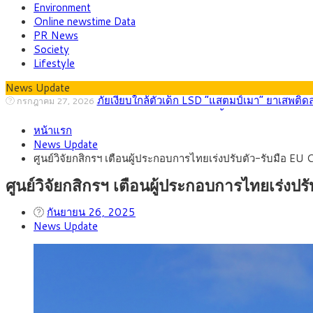
Environment
Online newstime Data
PR News
Society
Lifestyle
News Update
กรุงศรี คาดเงินบาทสัปดาห์นี้ (27–31 ก.ค. 2
กรกฎาคม 27, 2026
ครม.ไฟเขียวหลักการ ร่าง พ.ร.ฎ. เปิดทาง รฟม.เดิ
สิงหาคม 5, 2026
หน้าแรก
สธ.ชี้ รพ.รัฐแบกรับผู้ป่วยบัตรทอง 87% แต่ได้ง
สิงหาคม 4, 2026
News Update
กรุงศรี คาดเงินบาทสัปดาห์นี้ซื้อขายในกรอบ 33.0
สิงหาคม 3, 2026
ศูนย์วิจัยกสิกรฯ เตือนผู้ประกอบการไทยเร่งปรับตัว-รับมือ EU 
“เอกนิติ” เปิดเครื่องยนต์เศรษฐกิจใหม่ของไทย เดิ
สิงหาคม 1, 2026
ภัยเงียบใกล้ตัวเด็ก LSD “แสตมป์เมา” ยาเสพติด
กรกฎาคม 27, 2026
ศูนย์วิจัยกสิกรฯ เตือนผู้ประกอบการไทยเร่งปร
กันยายน 26, 2025
News Update