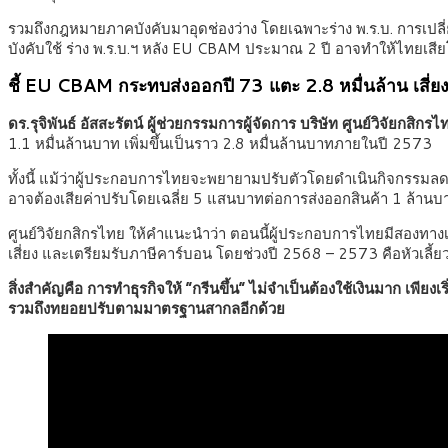
รวมถึงกฎหมายภาคบังคับมาอุดช่องว่าง โดยเฉพาะร่าง พ.ร.บ. การเปล
บังคับใช้ ร่าง พ.ร.บ.ฯ หลัง EU CBAM ประมาณ 2 ปี อาจทำให้ไทยเ
ชี้ EU CBAM กระทบส่งออกปี 73 แตะ 2.8 หมื่นล้าน เสี่ยงถ
ดร.รุจิพันธ์ อัสสะรัตน์ ผู้ช่วยกรรมการผู้จัดการ บริษัท ศูนย์วิจัยกสิกร
1.1 หมื่นล้านบาท เพิ่มขึ้นเป็นราว 2.8 หมื่นล้านบาทภายในปี 2573
ทั้งนี้ แม้ว่าผู้ประกอบการไทยจะพยายามปรับตัวโดยดำเนินกิจกรรมล
อาจต้องเสียค่าปรับโดยเฉลี่ย 5 แสนบาทต่อการส่งออกสินค้า 1 ล้าน
ศูนย์วิจัยกสิกรไทย ให้คำแนะนำว่า ตอนนี้ผู้ประกอบการไทยมีสองทาง
เสี่ยง และเตรียมรับภาษีคาร์บอน โดยช่วงปี 2568 – 2573 คือหัวเลี้ยว
สิ่งสำคัญคือ การทำธุรกิจให้ “กรีนขึ้น” ไม่จำเป็นต้องใช้เงินมาก เพีย
รวมถึงทยอยปรับตามมาตรฐานสากลอีกด้วย