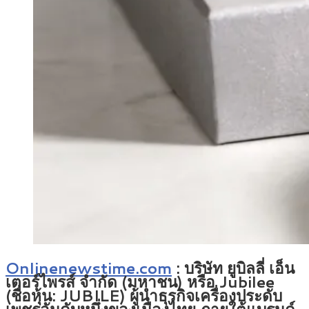
Onlinenewstime.com
: บริษัท ยูบิลลี่ เอ็น
เตอร์ไพรส์ จำกัด (มหาชน) หรือ Jubilee
(ชื่อหุ้น: JUBILE) ผู้นำธุรกิจเครื่องประดับ
เพชรอันดับหนึ่งของเมืองไทย ภายใต้แบรนด์