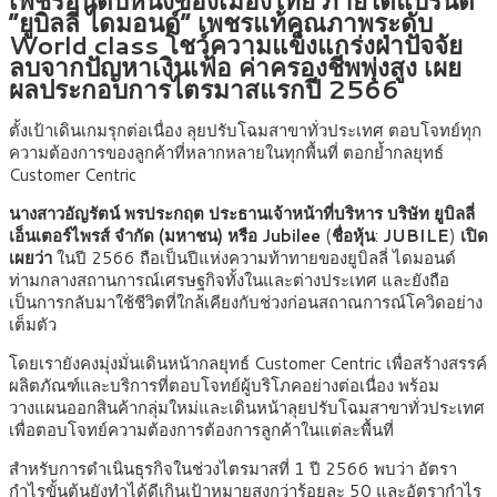
“ยูบิลลี่ ไดมอนด์” เพชรแท้คุณภาพระดับ
World class โชว์ความแข็งแกร่งฝ่าปัจจัย
ลบจากปัญหาเงินเฟ้อ ค่าครองชีพพุ่งสูง เผย
ผลประกอบการไตรมาสแรกปี 2566
ตั้งเป้าเดินเกมรุกต่อเนื่อง ลุยปรับโฉมสาขาทั่วประเทศ ตอบโจทย์ทุก
ความต้องการของลูกค้าที่หลากหลายในทุกพื้นที่ ตอกย้ำกลยุทธ์
Customer Centric
นางสาวอัญรัตน์ พรประกฤต ประธานเจ้าหน้าที่บริหาร บริษัท ยูบิลลี่
เอ็นเตอร์ไพรส์ จำกัด (มหาชน) หรือ Jubilee
(
ชื่อหุ้น
:
JUBILE
)
เปิด
เผยว่า
ในปี 2566 ถือเป็นปีแห่งความท้าทายของยูบิลลี่ ไดมอนด์
ท่ามกลางสถานการณ์เศรษฐกิจทั้งในและต่างประเทศ และยังถือ
เป็นการกลับมาใช้ชีวิตที่ใกล้เคียงกับช่วงก่อนสถาณการณ์โควิดอย่าง
เต็มตัว
โดยเรายังคงมุ่งมั่นเดินหน้ากลยุทธ์ Customer Centric เพื่อสร้างสรรค์
ผลิตภัณฑ์และบริการที่ตอบโจทย์ผู้บริโภคอย่างต่อเนื่อง พร้อม
วางแผนออกสินค้ากลุ่มใหม่และเดินหน้าลุยปรับโฉมสาขาทั่วประเทศ
เพื่อตอบโจทย์ความต้องการต้องการลูกค้าในแต่ละพื้นที่
สำหรับการดำเนินธุรกิจในช่วงไตรมาสที่ 1 ปี 2566 พบว่า อัตรา
กำไรขั้นต้นยังทำได้ดีเกินเป้าหมายสูงกว่าร้อยละ 50 และอัตรากำไร