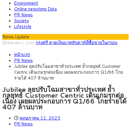
Environment
Online newstime Data
PR News
Society
Lifestyle
กรุงศรี คาดเงินบาทสัปดาห์นี้ซื้อขายในกรอบ
News Update
สิงหาคม 3, 2026
33.00-33.60 ติดตามข้อมูลจ้างงานสหรัฐฯ
“เอกนิติ” เปิดเครื่องยนต์เศรษฐกิจใหม่ของไทย
สิงหาคม 1, 2026
เดินหน้า 5 ยุทธศาสตร์ รื้อโครงสร้างเศรษฐกิจ ดันไทยโตเต็ม
ภัยเงียบใกล้ตัวเด็ก LSD “แสตมป์เมา” ยาเสพ
กรกฎาคม 27, 2026
ศักยภาพ
หน้าแรก
ติดลายการ์ตูน กรมศุลกากร เตือนผู้ปกครองเฝ้าระวัง หลังยึดล็อต
กรุงศรี คาดเงินบาทสัปดาห์นี้ (27–31 ก.ค.
กรกฎาคม 27, 2026
PR News
ใหญ่จากเยอรมนี
2569) ซื้อขายในกรอบ 33.40-34.00 มองเฟดคงดอกเบี้ย
ครม.ไฟเขียวหลักการ ร่าง พ.ร.ฎ. เปิดทาง รฟม.เดิน
สิงหาคม 5, 2026
Jubilee ลุยปรับโฉมสาขาทั่วประเทศ ย้ำกลยุทธ์ Customer
หน้ารถไฟฟ้าสงขลา โมโนเรล 12.54 กม. เชื่อมเมืองหาดใหญ่
สธ.ชี้ รพ.รัฐแบกรับผู้ป่วยบัตรทอง 87% แต่ได้งบ
สิงหาคม 4, 2026
Centric เดินเกมรุกต่อเนื่อง เผยผลประกอบการ Q1/66 โกย
รายหัวเพียง 2,618 บาท เสนอทบทวนจัดสรรงบให้สอดคล้องภาระ
กรุงศรี คาดเงินบาทสัปดาห์นี้ซื้อขายในกรอบ
สิงหาคม 3, 2026
รายได้ 407 ล้านบาท
งานจริง
33.00-33.60 ติดตามข้อมูลจ้างงานสหรัฐฯ
Jubilee ลุยปรับโฉมสาขาทั่วประเทศ ย้ำ
กลยุทธ์ Customer Centric เดินเกมรุกต่อ
เนื่อง เผยผลประกอบการ Q1/66 โกยรายได้
407 ล้านบาท
พฤษภาคม 11, 2023
PR News