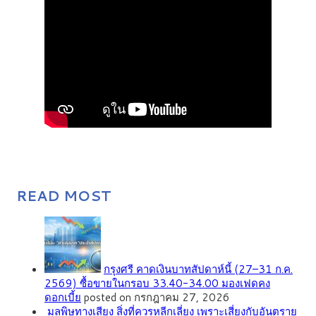
READ MOST
กรุงศรี คาดเงินบาทสัปดาห์นี้ (27–31 ก.ค.
2569) ซื้อขายในกรอบ 33.40-34.00 มองเฟดคง
ดอกเบี้ย
posted on กรกฎาคม 27, 2026
มลพิษทางเสียง สิ่งที่ควรหลีกเลี่ยง เพราะเสี่ยงกับอันตราย