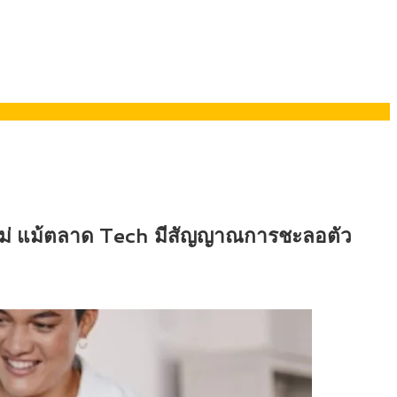
ยอรมนี
หม่ แม้ตลาด Tech มีสัญญาณการชะลอตัว