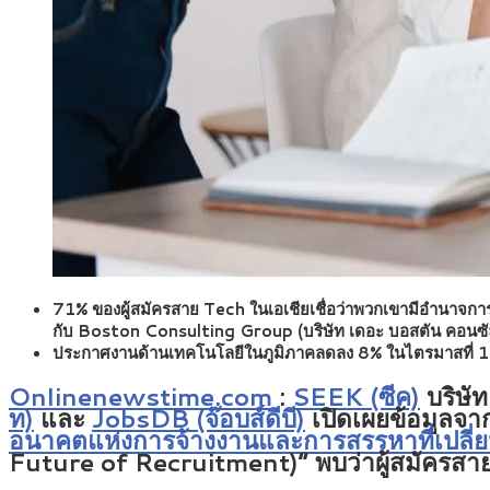
71% ของผู้สมัครสาย Tech ในเอเชียเชื่อว่าพวกเขามีอำนาจการ
กับ Boston Consulting Group (บริษัท เดอะ บอสตัน คอนซัลต
ประกาศงานด้านเทคโนโลยีในภูมิภาคลดลง 8% ในไตรมาสที่ 1 ปี 2
Onlinenewstime.com
:
SEEK (ซีค)
บริษั
ท)
และ
JobsDB (จ๊อบส์ดีบี)
เปิดเผยข้อมูลจา
อนาคตแห่งการจ้างงานและการสรรหาที่เปลี่
Future of Recruitment)” พบว่าผู้สมัครส