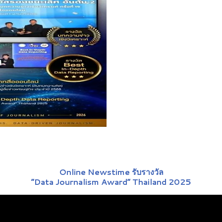
Online Newstime รับรางวัล
“Data Journalism Award” Thailand 2025