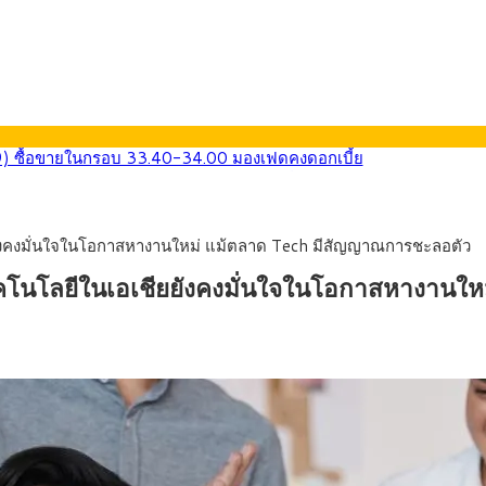
569) ซื้อขายในกรอบ 33.40-34.00 มองเฟดคงดอกเบี้ย
นหน้ารถไฟฟ้าสงขลา โมโนเรล 12.54 กม. เชื่อมเมืองหาดใหญ่
บรายหัวเพียง 2,618 บาท เสนอทบทวนจัดสรรงบให้สอดคล้องภาระงานจริง
0-33.60 ติดตามข้อมูลจ้างงานสหรัฐฯ
ยังคงมั่นใจในโอกาสหางานใหม่ แม้ตลาด Tech มีสัญญาณการชะลอตัว
นหน้า 5 ยุทธศาสตร์ รื้อโครงสร้างเศรษฐกิจ ดันไทยโตเต็มศักยภาพ
ลายการ์ตูน กรมศุลกากร เตือนผู้ปกครองเฝ้าระวัง หลังยึดล็อตใหญ่จากเ
คโนโลยีในเอเชียยังคงมั่นใจในโอกาสหางานใ