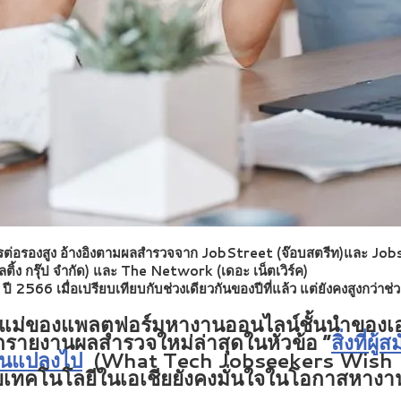
ต่อรองสูง อ้างอิงตามผลสำรวจจาก JobStreet (จ๊อบสตรีท)และ JobsDB (
ิ้ง กรุ๊ป จำกัด) และ The Network (เดอะ เน็ตเวิร์ค)
566 เมื่อเปรียบเทียบกับช่วงเดียวกันของปีที่แล้ว แต่ยังคงสูงกว่าช
ทแม่ของแพลตฟอร์มหางานออนไลน์ชั้นนำของเอ
กรายงานผลสำรวจใหม่ล่าสุดในหัวข้อ “
สิ่งที่ผ
ยนแปลงไป
(What Tech Jobseekers Wish 
ายเทคโนโลยีในเอเชียยังคงมั่นใจในโอกาสหา