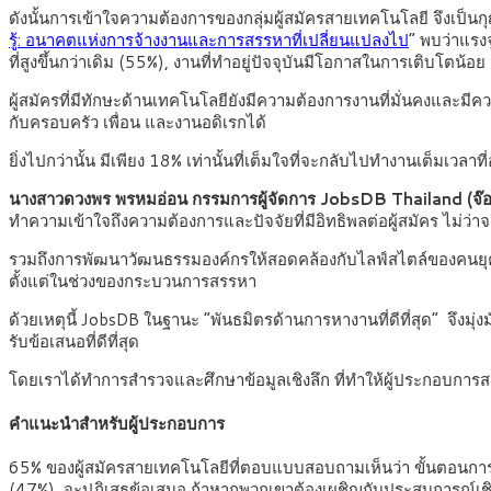
ดังนั้นการเข้าใจความต้องการของกลุ่มผู้สมัครสายเทคโนโลยี จึงเป็นก
รู้: อนาคตแห่งการจ้างงานและการสรรหาที่เปลี่ยนแปลงไป
” พบว่าแรง
ที่สูงขึ้นกว่าเดิม (55%), งานที่ทำอยู่ปัจจุบันมีโอกาสในการเติบโต
ผู้สมัครที่มีทักษะด้านเทคโนโลยียังมีความต้องการงานที่มั่นคงและ
กับครอบครัว เพื่อน และงานอดิเรกได้
ยิ่งไปกว่านั้น มีเพียง 18% เท่านั้นที่เต็มใจที่จะกลับไปทำงานเต็ม
นางสาวดวงพร พรหมอ่อน กรรมการผู้จัดการ JobsDB Thailand (จ๊อบ
ทำความเข้าใจถึงความต้องการและปัจจัยที่มีอิทธิพลต่อผู้สมัคร ไม่ว
รวมถึงการพัฒนาวัฒนธรรมองค์กรให้สอดคล้องกับไลฟ์สไตล์ของคนยุคใหม
ตั้งแต่ในช่วงของกระบวนการสรรหา
ด้วยเหตุนี้ JobsDB ในฐานะ “พันธมิตรด้านการหางานที่ดีที่สุด” จึงม
รับข้อเสนอที่ดีที่สุด
โดยเราได้ทำการสำรวจและศึกษาข้อมูลเชิงลึก ที่ทำให้ผู้ประกอบการสา
คำแนะนำสำหรับผู้ประกอบการ
65% ของผู้สมัครสายเทคโนโลยีที่ตอบแบบสอบถามเห็นว่า ขั้นตอนการสรร
(47%) จะปฏิเสธข้อเสนอ ถ้าหากพวกเขาต้องเผชิญกับประสบการณ์เชิง