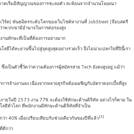
ในภูมิภาคเริ่มมีสัญญาณของการชะลอตัว สะท้อนจากจำนวนโฆษณา
เวิร์ค) พันธมิตรระดับโลกของเว็บไซต์หางานที่่ JobStreet (จ๊อบสตรี
สึกว่าพวกเขามีอำนาจในการต่อรองสูง
งานทักษะที่เป็นที่ต้องการอย่างมาก
ลยีได้ทะยานขึ้นไปสู่จุดสูงสุดอย่างรวดเร็ว จึงไม่น่าแปลกใจที่ปีนี้เรา
]
ซึ่งเป็นตัวชี้วัดว่าความต้องการผู้สมัครสาย Tech ยังคงสูงอยู่ แม้ว่า
จ้างงานลง เนื่องจากหลายธุรกิจต้องเผชิญกับอัตราดอกเบี้ยที่สูง
ะภายในปี 2573 งาน 77% จะต้องใช้ทักษะด้านดิจิทัล อย่างไรก็ตาม ใน
ทั่วโลก ที่พนักงานมีทักษะด้านดิจิทัลที่จำเป็น
[3]
 40% เมื่อเปรียบเทียบกับช่วงเดียวกันของปีที่แล้ว
ี่ดีกว่า