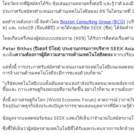
โดยวัดจากที่ผู้สมัครได้รับ ข้อเสนองานหลายครั้งต่อปี และรู้ว่าต
ประกาศรับสมัครตำแหน่งงานด้านเทคโนโลยีลดลง 8% ในไตรมาสที่ 1
ผลสำรวจดังกล่าวนี้ จัดทำโดย
Boston Consulting Group (BCG)
(บริ
ท) และ JobsDB (จ๊อบส์ดีบี) ภายใต้กลุ่มบริษัท SEEK (ซีค) ได้จัดทำ
โดยเกือบครึ่งของผู้ตอบแบบสอบถาม (46%) ได้รับการติดต่อเรื่องตำแห
Peter Bithos (ปีเตอร์ บิโธส) ประธานกรรมการบริหาร SEEK Asia
จะเห็น
ความต้องการผู้มีความสามารถด้านเทคโนโลยีลดลง
หากเปรียบเ
แต่ทั้งนี้ การประกาศรับสมัครตำแหน่งงานสายเทคโนโลยีบนแพลตฟอร
การจ้างงานด้านเทคโนโลยีจะมีการชะลอตัวลงก็ตาม”
“บริษัทเทคโนโลยีแบบดั้งเดิมหลายแห่งกำลังปรับลดขนาดลงหลังจากมีก
ขึ้นและ ภาวะเศรษฐกิจถดถอยที่อาจเกิดขึ้น อย่างไรก็ตาม ความต้องก
ทั้งนี้ สภาเศรษฐกิจโลก (World Economic Forum) คาดการณ์ว่าภายใน
ปัจจุบันภาคธุรกิจยังประสบปัญหาการขาดแคลนบุคลากรที่มีความรู้ด้านเ
ข้อมูลจากแพลตฟอร์มของ SEEK แสดงให้เห็นว่าจำนวนใบสมัครงานโดยเฉล
ซึ่งชี้ให้เห็นว่าผู้สมัครสายเทคโนโลยีที่ได้รับผลกระทบจากการเลิกจ้