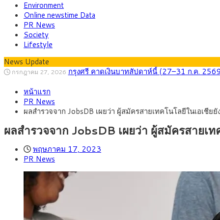
Environment
Online newstime Data
PR News
Society
Lifestyle
News Update
กรุงศรี คาดเงินบาทสัปดาห์นี้ (27–31 ก.ค. 2
กรกฎาคม 27, 2026
ครม.ไฟเขียวหลักการ ร่าง พ.ร.ฎ. เปิดทาง รฟม.เดิ
สิงหาคม 5, 2026
หน้าแรก
สธ.ชี้ รพ.รัฐแบกรับผู้ป่วยบัตรทอง 87% แต่ได้ง
สิงหาคม 4, 2026
PR News
กรุงศรี คาดเงินบาทสัปดาห์นี้ซื้อขายในกรอบ 33.0
สิงหาคม 3, 2026
ผลสำรวจจาก JobsDB เผยว่า ผู้สมัครสายเทคโนโลยีในเอเชีย
“เอกนิติ” เปิดเครื่องยนต์เศรษฐกิจใหม่ของไทย เดิ
สิงหาคม 1, 2026
ภัยเงียบใกล้ตัวเด็ก LSD “แสตมป์เมา” ยาเสพติด
กรกฎาคม 27, 2026
ผลสำรวจจาก JobsDB เผยว่า ผู้สมัครสายเท
พฤษภาคม 17, 2023
PR News