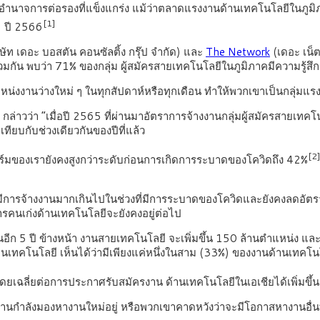
ัวเองมีอำนาจการต่อรองที่แข็งแกร่ง แม้ว่าตลาดแรงงานด้านเทคโนโลยี
[1]
 ปี 2566
ษัท เดอะ บอสตัน คอนซัลติ้ง กรุ๊ป จำกัด) และ
The Network
(เดอะ เน็ต
ร่วมกัน พบว่า 71% ของกลุ่ม ผู้สมัครสายเทคโนโลยีในภูมิภาคมีความรู้
น่งงานว่างใหม่ ๆ ในทุกสัปดาห์หรือทุกเดือน ทำให้พวกเขาเป็นกลุ่มแรง
กล่าวว่า “เมื่อปี 2565 ที่ผ่านมาอัตราการจ้างงานกลุ่มผู้สมัครสายเทคโนโ
ทียบกับช่วงเดียวกันของปีที่แล้ว
[2
์มของเรายังคงสูงกว่าระดับก่อนการเกิดการระบาดของโควิดถึง 42%
ารจ้างงานมากเกินไปในช่วงที่มีการระบาดของโควิดและยังคงลดอัตราการ
ารคนเก่งด้านเทคโนโลยีจะยังคงอยู่ต่อไป
อีก 5 ปี ข้างหน้า งานสายเทคโนโลยี จะเพิ่มขึ้น 150 ล้านตำแหน่ง แล
ทคโนโลยี เห็นได้ว่ามีเพียงแค่หนึ่งในสาม (33%) ของงานด้านเทคโนโลยี
ี่ยต่อการประกาศรับสมัครงาน ด้านเทคโนโลยีในเอเชียได้เพิ่มขึ้นกว่า
างงานกำลังมองหางานใหม่อยู่ หรือพวกเขาคาดหวังว่าจะมีโอกาสหางานอื่นท