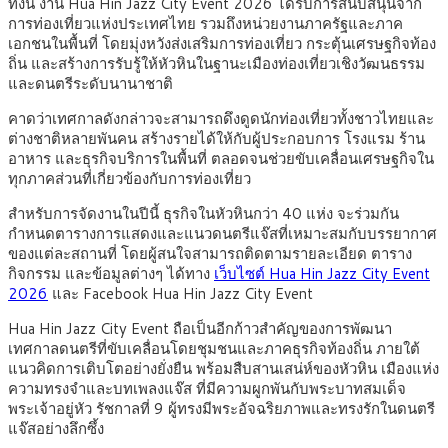
ทั้งนี้ งาน Hua Hin Jazz City Event 2026 ได้รับการสนับสนุนจาก
การท่องเที่ยวแห่งประเทศไทย รวมถึงหน่วยงานภาครัฐและภาค
เอกชนในพื้นที่ โดยมุ่งหวังส่งเสริมการท่องเที่ยว กระตุ้นเศรษฐกิจท้อง
ถิ่น และสร้างการรับรู้ให้หัวหินในฐานะเมืองท่องเที่ยวเชิงวัฒนธรรม
และดนตรีระดับนานาชาติ
คาดว่าเทศกาลดังกล่าวจะสามารถดึงดูดนักท่องเที่ยวทั้งชาวไทยและ
ต่างชาติหลายพันคน สร้างรายได้ให้กับผู้ประกอบการ โรงแรม ร้าน
อาหาร และธุรกิจบริการในพื้นที่ ตลอดจนช่วยขับเคลื่อนเศรษฐกิจใน
ทุกภาคส่วนที่เกี่ยวข้องกับการท่องเที่ยว
สำหรับการจัดงานในปีนี้ ธุรกิจในหัวหินกว่า 40 แห่ง จะร่วมกัน
กำหนดตารางการแสดงและแนวดนตรีแจ๊สที่เหมาะสมกับบรรยากาศ
ของแต่ละสถานที่ โดยผู้สนใจสามารถติดตามรายละเอียด ตาราง
กิจกรรม และข้อมูลต่างๆ ได้ทาง
เว็บไซต์ Hua Hin Jazz City Event
2026
และ Facebook Hua Hin Jazz City Event
Hua Hin Jazz City Event ถือเป็นอีกก้าวสำคัญของการพัฒนา
เทศกาลดนตรีที่ขับเคลื่อนโดยชุมชนและภาคธุรกิจท้องถิ่น ภายใต้
แนวคิดการเติบโตอย่างยั่งยืน พร้อมสืบสานเสน่ห์ของหัวหิน เมืองแห่ง
ความทรงจำและบทเพลงแจ๊ส ที่มีความผูกพันกับพระบาทสมเด็จ
พระเจ้าอยู่หัว รัชกาลที่ 9 ผู้ทรงมีพระอัจฉริยภาพและทรงรักในดนตรี
แจ๊สอย่างลึกซึ้ง