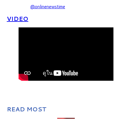
@onlinenewstime
VIDEO
READ MOST