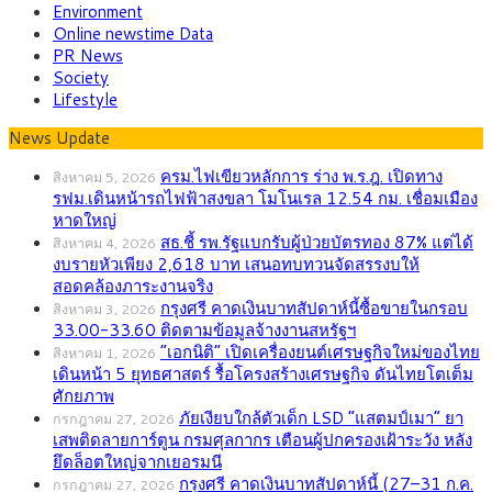
Environment
Online newstime Data
PR News
Society
Lifestyle
News Update
ครม.ไฟเขียวหลักการ ร่าง พ.ร.ฎ. เปิดทาง
สิงหาคม 5, 2026
รฟม.เดินหน้ารถไฟฟ้าสงขลา โมโนเรล 12.54 กม. เชื่อมเมือง
หาดใหญ่
สธ.ชี้ รพ.รัฐแบกรับผู้ป่วยบัตรทอง 87% แต่ได้
สิงหาคม 4, 2026
งบรายหัวเพียง 2,618 บาท เสนอทบทวนจัดสรรงบให้
สอดคล้องภาระงานจริง
กรุงศรี คาดเงินบาทสัปดาห์นี้ซื้อขายในกรอบ
สิงหาคม 3, 2026
33.00-33.60 ติดตามข้อมูลจ้างงานสหรัฐฯ
“เอกนิติ” เปิดเครื่องยนต์เศรษฐกิจใหม่ของไทย
สิงหาคม 1, 2026
เดินหน้า 5 ยุทธศาสตร์ รื้อโครงสร้างเศรษฐกิจ ดันไทยโตเต็ม
ศักยภาพ
ภัยเงียบใกล้ตัวเด็ก LSD “แสตมป์เมา” ยา
กรกฎาคม 27, 2026
เสพติดลายการ์ตูน กรมศุลกากร เตือนผู้ปกครองเฝ้าระวัง หลัง
ยึดล็อตใหญ่จากเยอรมนี
กรุงศรี คาดเงินบาทสัปดาห์นี้ (27–31 ก.ค.
กรกฎาคม 27, 2026