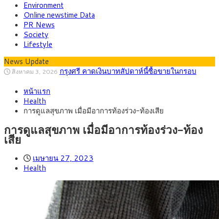
Environment
Online newstime Data
PR News
Society
Lifestyle
News Update
“เอกนิติ” เปิดเครื่องยนต์เศรษฐกิจใหม่ของไทย
สิงหาคม 1, 2026
เดินหน้า 5 ยุทธศาสตร์ รื้อโครงสร้างเศรษฐกิจ ดันไทยโตเต็ม
ภัยเงียบใกล้ตัวเด็ก LSD “แสตมป์เมา” ยาเสพ
กรกฎาคม 27, 2026
ศักยภาพ
หน้าแรก
ติดลายการ์ตูน กรมศุลกากร เตือนผู้ปกครองเฝ้าระวัง หลังยึดล็อต
กรุงศรี คาดเงินบาทสัปดาห์นี้ (27–31 ก.ค.
กรกฎาคม 27, 2026
Health
ใหญ่จากเยอรมนี
2569) ซื้อขายในกรอบ 33.40-34.00 มองเฟดคงดอกเบี้ย
ครม.ไฟเขียวหลักการ ร่าง พ.ร.ฎ. เปิดทาง รฟม.เดิน
สิงหาคม 5, 2026
การดูแลสุขภาพ เมื่อมีอาการท้องร่วง-ท้องเสีย
หน้ารถไฟฟ้าสงขลา โมโนเรล 12.54 กม. เชื่อมเมืองหาดใหญ่
สธ.ชี้ รพ.รัฐแบกรับผู้ป่วยบัตรทอง 87% แต่ได้งบ
สิงหาคม 4, 2026
รายหัวเพียง 2,618 บาท เสนอทบทวนจัดสรรงบให้สอดคล้องภาระ
กรุงศรี คาดเงินบาทสัปดาห์นี้ซื้อขายในกรอบ
สิงหาคม 3, 2026
การดูแลสุขภาพ เมื่อมีอาการท้องร่วง-ท้อง
งานจริง
33.00-33.60 ติดตามข้อมูลจ้างงานสหรัฐฯ
เสีย
เมษายน 27, 2023
Health