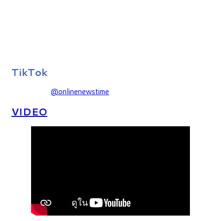
TikTok
@onlinenewstime
VIDEO