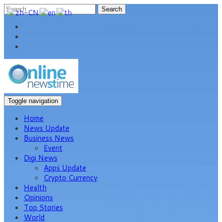
Search
Toggle navigation
Home
News Update
Business News
Event
Digi News
Apps Update
Crypto Currency
Health
Opinions
Top Stories
World