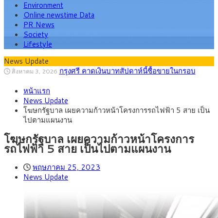
Environment
Online newstime Data
PR News
Society
Lifestyle
News Update
“เอกนิติ” เปิดเครื่องยนต์เศรษฐกิจใหม่ของไทย
สิงหาคม 1, 2026
เดินหน้า 5 ยุทธศาสตร์ รื้อโครงสร้างเศรษฐกิจ ดันไทยโตเต็ม
ภัยเงียบใกล้ตัวเด็ก LSD “แสตมป์เมา” ยาเสพ
กรกฎาคม 27, 2026
ศักยภาพ
หน้าแรก
ติดลายการ์ตูน กรมศุลกากร เตือนผู้ปกครองเฝ้าระวัง หลังยึดล็อต
กรุงศรี คาดเงินบาทสัปดาห์นี้ (27–31 ก.ค.
กรกฎาคม 27, 2026
News Update
ใหญ่จากเยอรมนี
2569) ซื้อขายในกรอบ 33.40-34.00 มองเฟดคงดอกเบี้ย
ครม.ไฟเขียวหลักการ ร่าง พ.ร.ฎ. เปิดทาง รฟม.เดิน
สิงหาคม 5, 2026
โฆษกรัฐบาล เผยความก้าวหน้าโครงการรถไฟฟ้า 5 สาย เป็น
หน้ารถไฟฟ้าสงขลา โมโนเรล 12.54 กม. เชื่อมเมืองหาดใหญ่
สธ.ชี้ รพ.รัฐแบกรับผู้ป่วยบัตรทอง 87% แต่ได้งบ
สิงหาคม 4, 2026
ไปตามแผนงาน
รายหัวเพียง 2,618 บาท เสนอทบทวนจัดสรรงบให้สอดคล้องภาระ
กรุงศรี คาดเงินบาทสัปดาห์นี้ซื้อขายในกรอบ
สิงหาคม 3, 2026
งานจริง
33.00-33.60 ติดตามข้อมูลจ้างงานสหรัฐฯ
โฆษกรัฐบาล เผยความก้าวหน้าโครงการ
รถไฟฟ้า 5 สาย เป็นไปตามแผนงาน
พฤษภาคม 25, 2023
News Update