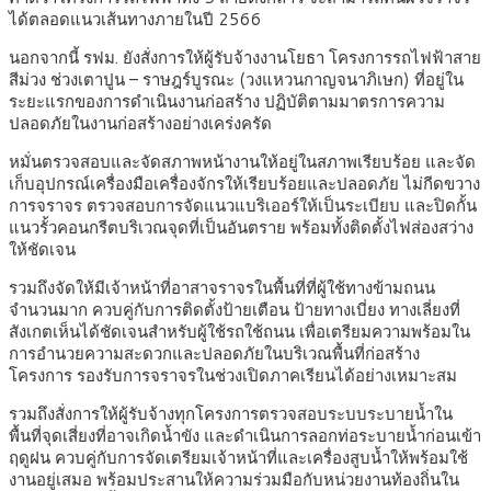
ได้ตลอดแนวเส้นทางภายในปี 2566
นอกจากนี้ รฟม. ยังสั่งการให้ผู้รับจ้างงานโยธา โครงการรถไฟฟ้าสาย
สีม่วง ช่วงเตาปูน – ราษฎร์บูรณะ (วงแหวนกาญจนาภิเษก) ที่อยู่ใน
ระยะแรกของการดำเนินงานก่อสร้าง ปฏิบัติตามมาตรการความ
ปลอดภัยในงานก่อสร้างอย่างเคร่งครัด
หมั่นตรวจสอบและจัดสภาพหน้างานให้อยู่ในสภาพเรียบร้อย และจัด
เก็บอุปกรณ์เครื่องมือเครื่องจักรให้เรียบร้อยและปลอดภัย ไม่กีดขวาง
การจราจร ตรวจสอบการจัดแนวแบริเออร์ให้เป็นระเบียบ และปิดกั้น
แนวรั้วคอนกรีตบริเวณจุดที่เป็นอันตราย พร้อมทั้งติดตั้งไฟส่องสว่าง
ให้ชัดเจน
รวมถึงจัดให้มีเจ้าหน้าที่อาสาจราจรในพื้นที่ที่ผู้ใช้ทางข้ามถนน
จำนวนมาก ควบคู่กับการติดตั้งป้ายเตือน ป้ายทางเบี่ยง ทางเลี่ยงที่
สังเกตเห็นได้ชัดเจนสำหรับผู้ใช้รถใช้ถนน เพื่อเตรียมความพร้อมใน
การอำนวยความสะดวกและปลอดภัยในบริเวณพื้นที่ก่อสร้าง
โครงการ รองรับการจราจรในช่วงเปิดภาคเรียนได้อย่างเหมาะสม
รวมถึงสั่งการให้ผู้รับจ้างทุกโครงการตรวจสอบระบบระบายน้ำใน
พื้นที่จุดเสี่ยงที่อาจเกิดน้ำขัง และดำเนินการลอกท่อระบายน้ำก่อนเข้า
ฤดูฝน ควบคู่กับการจัดเตรียมเจ้าหน้าที่และเครื่องสูบน้ำให้พร้อมใช้
งานอยู่เสมอ พร้อมประสานให้ความร่วมมือกับหน่วยงานท้องถิ่นใน