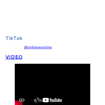
TikTok
@onlinenewstime
VIDEO