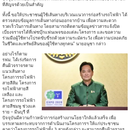
ที่สัญจรด้วยเป็นสำคัญ
ทั้งนี้ ขอให้ประชาชนผู้ใช้เส้นทางบริเวณแนวการก่อสร้างรถไฟฟ้า ได้
ตรวจสอบข้อมูลการเดินทางก่อนออกจากบ้าน เพื่อความสะดวก
รวดเร็วในการเดินทาง โดยสามารถติดตามข้อมูลข่าวสารแจ้งปิด
เบี่ยงจราจรได้ที่เฟซบุ๊กแฟนเพจของแต่ละโครงการ และขอความ
ร่วมมือผู้ใช้ทางโปรดขับขี่รถด้วยความระมัดระวัง เพื่อความปลอดภัย
ในชีวิตและทรัพย์สินของผู้ใช้ทางทุกคน” นายอนุชา กล่าว
อย่างไรก็ตาม
รฟม. ได้เร่งรัดการ
คืนผิวจราจรตาม
แนวเส้นทาง
โครงการรถไฟฟ้า
สายสีส้ม โครงการ
รถไฟฟ้าสายสี
เหลือง และ
โครงการรถไฟฟ้า
สายสีชมพู ช่วงแค
ราย – มีนบุรี ที่
ปัจจุบันมีความก้าวหน้าการก่อสร้างงานโยธาใกล้แล้วเสร็จ เพื่อ
บรรเทาผลกระทบจากการดำเนินงานโครงการฯ ให้แก่ประชาชน
คาดว่าโครงการรถไฟฟ้าทั้ง 3 สายดังกล่าว จะสามารถคืนผิวจราจร