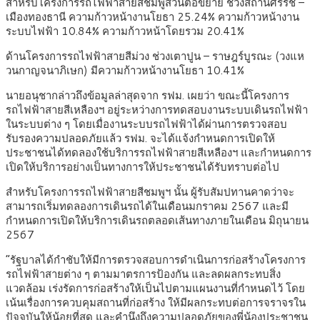
สำหรับโครงการรถไฟฟ้าสายสีชมพูส่วนต่อขยาย ช่วงสถานีศรีรัช –
เมืองทองธานี ความก้าวหน้างานโยธา 25.24% ความก้าวหน้างาน
ระบบไฟฟ้า 10.84% ความก้าวหน้าโดยรวม 20.41%
ด้านโครงการรถไฟฟ้าสายสีม่วง ช่วงเตาปูน – ราษฎร์บูรณะ (วงแห
วนกาญจนาภิเษก) มีความก้าวหน้างานโยธา 10.41%
นายอนุชากล่าวถึงข้อมูลล่าสุดจาก รฟม. เผยว่า ขณะนี้โครงการ
รถไฟฟ้าสายสีเหลืองฯ อยู่ระหว่างการทดสอบงานระบบเดินรถไฟฟ้า
ในระบบต่าง ๆ โดยเมื่องานระบบรถไฟฟ้าได้ผ่านการตรวจสอบ
รับรองความปลอดภัยแล้ว รฟม. จะได้แจ้งกำหนดการเปิดให้
ประชาชนได้ทดลองใช้บริการรถไฟฟ้าสายสีเหลืองฯ และกำหนดการ
เปิดให้บริการอย่างเป็นทางการให้ประชาชนได้รับทราบต่อไป
สำหรับโครงการรถไฟฟ้าสายสีชมพูฯ นั้น ผู้รับสัมปทานคาดว่าจะ
สามารถเริ่มทดลองการเดินรถได้ในเดือนมกราคม 2567 และมี
กำหนดการเปิดให้บริการเดินรถตลอดเส้นทางภายในเดือน มิถุนายน
2567
“รัฐบาลได้กำชับให้มีการตรวจสอบการดำเนินการก่อสร้างโครงการ
รถไฟฟ้าสายต่าง ๆ ตามมาตรการป้องกัน และลดผลกระทบสิ่ง
แวดล้อม เร่งรัดการก่อสร้างให้เป็นไปตามแผนงานที่กำหนดไว้ โดย
เน้นเรื่องการควบคุมสถานที่ก่อสร้าง ให้มีผลกระทบต่อการจราจรใน
ปัจจุบันให้น้อยที่สุด และคำนึงถึงความปลอดภัยของพี่น้องประชาชน