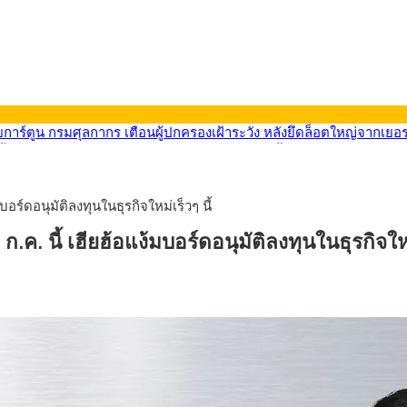
9) ซื้อขายในกรอบ 33.40-34.00 มองเฟดคงดอกเบี้ย
น้ารถไฟฟ้าสงขลา โมโนเรล 12.54 กม. เชื่อมเมืองหาดใหญ่
ายหัวเพียง 2,618 บาท เสนอทบทวนจัดสรรงบให้สอดคล้องภาระงานจริง
33.60 ติดตามข้อมูลจ้างงานสหรัฐฯ
อร์ดอนุมัติลงทุนในธุรกิจใหม่เร็วๆ นี้
น้า 5 ยุทธศาสตร์ รื้อโครงสร้างเศรษฐกิจ ดันไทยโตเต็มศักยภาพ
การ์ตูน กรมศุลกากร เตือนผู้ปกครองเฝ้าระวัง หลังยึดล็อตใหญ่จากเยอ
. นี้ เฮียฮ้อแง้มบอร์ดอนุมัติลงทุนในธุรกิจใหม่