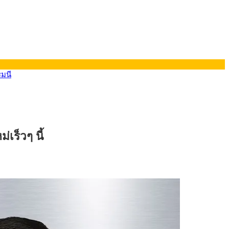
รมนี
เร็วๆ นี้