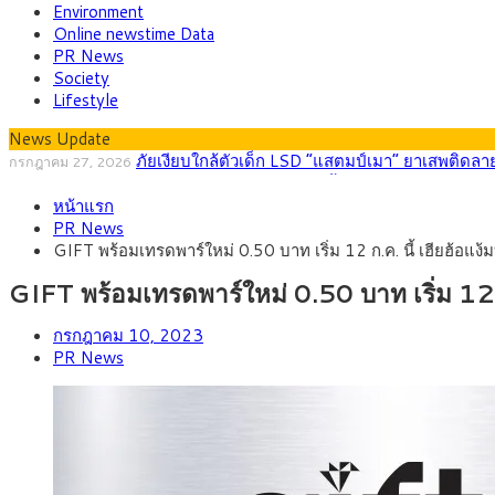
Environment
Online newstime Data
PR News
Society
Lifestyle
News Update
กรุงศรี คาดเงินบาทสัปดาห์นี้ (27–31 ก.ค. 256
กรกฎาคม 27, 2026
ครม.ไฟเขียวหลักการ ร่าง พ.ร.ฎ. เปิดทาง รฟม.เดินห
สิงหาคม 5, 2026
หน้าแรก
สธ.ชี้ รพ.รัฐแบกรับผู้ป่วยบัตรทอง 87% แต่ได้งบร
สิงหาคม 4, 2026
PR News
กรุงศรี คาดเงินบาทสัปดาห์นี้ซื้อขายในกรอบ 33.00-
สิงหาคม 3, 2026
GIFT พร้อมเทรดพาร์ใหม่ 0.50 บาท เริ่ม 12 ก.ค. นี้ เฮียฮ้อแง้มบ
“เอกนิติ” เปิดเครื่องยนต์เศรษฐกิจใหม่ของไทย เดินห
สิงหาคม 1, 2026
ภัยเงียบใกล้ตัวเด็ก LSD “แสตมป์เมา” ยาเสพติดลาย
กรกฎาคม 27, 2026
GIFT พร้อมเทรดพาร์ใหม่ 0.50 บาท เริ่ม 12 ก.ค
กรกฎาคม 10, 2023
PR News